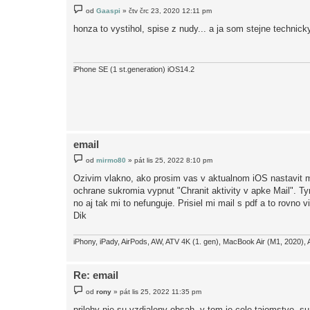
P
od
Gaaspi
»
čtv črc 23, 2020 12:11 pm
ř
í
honza to vystihol, spise z nudy... a ja som stejne technicky
s
p
ě
v
e
iPhone SE (1 st.generation) iOS14.2
k
email
P
od
mirmo80
»
pát lis 25, 2022 8:10 pm
ř
í
Ozivim vlakno, ako prosim vas v aktualnom iOS nastavit m
s
ochrane sukromia vypnut "Chranit aktivity v apke Mail". Ty
p
ě
no aj tak mi to nefunguje. Prisiel mi mail s pdf a to rovno 
v
Dik
e
k
iPhony, iPady, AirPods, AW, ATV 4K (1. gen), MacBook Air (M1, 2020), 
Re: email
P
od
rony
»
pát lis 25, 2022 11:35 pm
ř
í
prilohy nie su vzdialeny obsah, v tom je cele tajomstvo. su