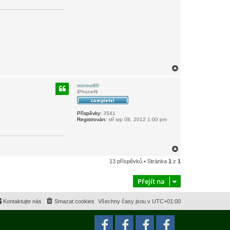
N
a
h
mirmo80
o
iPhonefil
r
u
Příspěvky:
3541
Registrován:
stř srp 08, 2012 1:00 pm
N
a
13 příspěvků • Stránka
1
z
1
h
o
r
Přejít na
u
Kontaktujte nás
Smazat cookies
Všechny časy jsou v
UTC+01:00