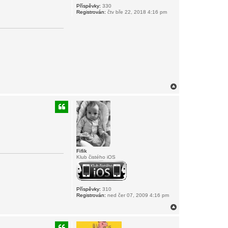
Příspěvky:
330
Registrován:
čtv bře 22, 2018 4:16 pm
N
a
h
o
r
u
Fifik
Klub čistého iOS
Příspěvky:
310
Registrován:
ned čer 07, 2009 4:16 pm
N
a
h
o