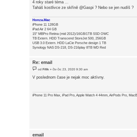
4 roky staré téma ...
s
Taháš kostlivce ze skříně @Gaspi ? Nebo se jen nudíš ?
p
ě
v
e
Honza.Mac
k
iPhone 11 128GB
iPad Air 2 64 GB
15" MBPro Retina (mid 2012)/16GB/1TB SSD OWC
TB Extern. HDD Transcend StoreJet 500, 256GB
USB 3.0 Extern. HDD LaCie Porsche design 1 TB
Synology NAS DS-218, DS-216play 8TB WD Red
Re: email
P
od
Fifik
»
čtv črc 23, 2020 9:30 am
ř
í
V poslednom čase je nejak moc aktívny.
s
p
ě
v
e
iPhone 11 Pro Max, iPad Pro, Apple Watch 4 44mm, AirPods Pro, MacB
k
email