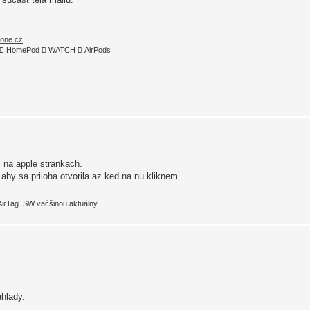
hone.cz
TV4  HomePod  WATCH  AirPods
 na apple strankach.
 aby sa priloha otvorila az ked na nu kliknem.
AirTag. SW väčšinou aktuálny.
ahlady.