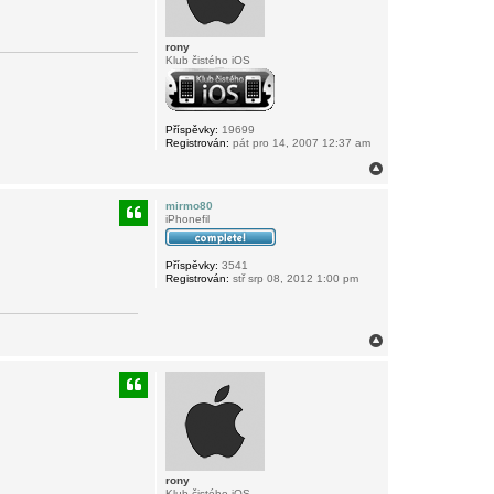
rony
Klub čistého iOS
Příspěvky:
19699
Registrován:
pát pro 14, 2007 12:37 am
N
a
h
mirmo80
o
iPhonefil
r
u
Příspěvky:
3541
Registrován:
stř srp 08, 2012 1:00 pm
N
a
h
o
r
u
rony
Klub čistého iOS