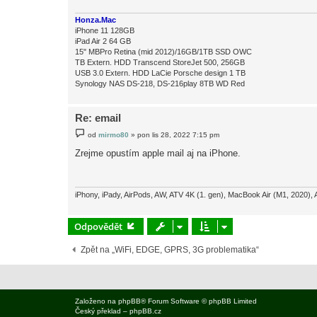
v
e
Honza.Mac
k
iPhone 11 128GB
iPad Air 2 64 GB
15" MBPro Retina (mid 2012)/16GB/1TB SSD OWC
TB Extern. HDD Transcend StoreJet 500, 256GB
USB 3.0 Extern. HDD LaCie Porsche design 1 TB
Synology NAS DS-218, DS-216play 8TB WD Red
Re: email
P
od
mirmo80
»
pon lis 28, 2022 7:15 pm
ř
í
Zrejme opustím apple mail aj na iPhone.
s
p
ě
v
e
iPhony, iPady, AirPods, AW, ATV 4K (1. gen), MacBook Air (M1, 2020), 
k
Odpovědět
Zpět na „WiFi, EDGE, GPRS, 3G problematika“
Založeno na
phpBB
® Forum Software © phpBB Limited
Český překlad –
phpBB.cz