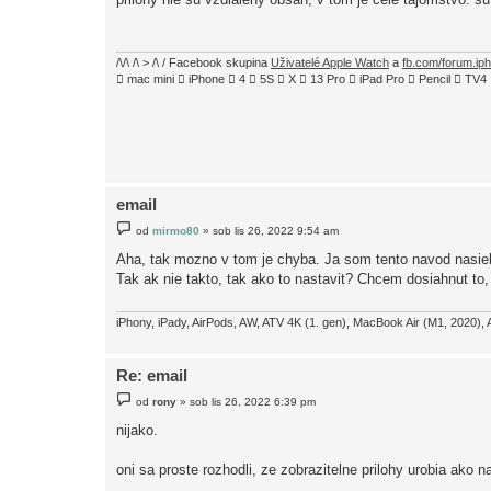
s
p
ě
v
e
/\/\ /\ > /\ / Facebook skupina
Uživatelé Apple Watch
a
fb.com/forum.ip
k
 mac mini  iPhone  4  5S  X  13 Pro  iPad Pro  Pencil  
email
P
od
mirmo80
»
sob lis 26, 2022 9:54 am
ř
í
Aha, tak mozno v tom je chyba. Ja som tento navod nasiel
s
Tak ak nie takto, tak ako to nastavit? Chcem dosiahnut to,
p
ě
v
e
iPhony, iPady, AirPods, AW, ATV 4K (1. gen), MacBook Air (M1, 2020), 
k
Re: email
P
od
rony
»
sob lis 26, 2022 6:39 pm
ř
í
nijako.
s
p
ě
oni sa proste rozhodli, ze zobrazitelne prilohy urobia ako n
v
e