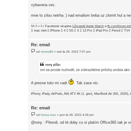
k
vybavena vec.
mne to zilou netrha :) nad emailom treba uz zlomit hul a ne
/\/\ /\ > /\ / Facebook skupina
Uživatelé Apple Watch
a
fb.com/forum.ip
 mac mini  iPhone  4  5S  X  13 Pro  iPad Pro  Pencil  
Re: email
P
od
mirmo80
»
sob lis 26, 2022 7:07 pm
ř
í
s
p
rony píše:
ě
oni sa proste rozhodli, ze zobrazitelne prilohy urobia ako
v
e
k
A presne toto mi vadi
. Tak zase nic.
iPhony, iPady, AirPods, AW, ATV 4K (1. gen), MacBook Air (M1, 2020), 
Re: email
P
od
honza.mac
»
pon lis 28, 2022 4:29 pm
ř
í
@rony : Přesně, od té doby co si platím Office365 tak je 
s
p
ě