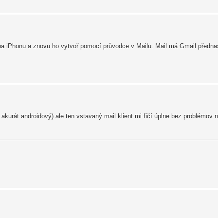
na iPhonu a znovu ho vytvoř pomocí průvodce v Mailu. Mail má Gmail předna
urát androidový) ale ten vstavaný mail klient mi fičí úplne bez problémov 