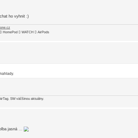
chat ho vyhnit :)
hone.cz
TV4  HomePod  WATCH  AirPods
 nahlady.
AirTag. SW väčšinou aktuálny.
volba jasná …