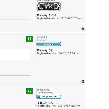
Příspěvky:
19699
Registrován:
pát pro 14, 2007 12:37 am
N
a
h
mirmo80
o
iPhonefil
r
u
Příspěvky:
3541
Registrován:
stř srp 08, 2012 1:00 pm
N
a
h
honza.mac
o
Mírně pokročilý
r
u
Příspěvky:
330
Registrován:
čtv bře 22, 2018 4:16 pm