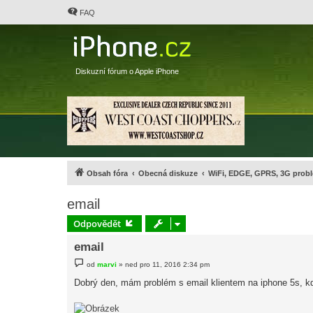
FAQ
Diskuzní fórum o Apple iPhone
Obsah fóra
Obecná diskuze
WiFi, EDGE, GPRS, 3G probl
email
Odpovědět
email
P
od
marvi
»
ned pro 11, 2016 2:34 pm
ř
í
Dobrý den, mám problém s email klientem na iphone 5s, kd
s
p
ě
v