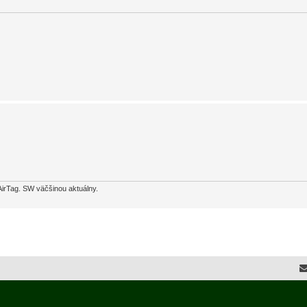
AirTag. SW väčšinou aktuálny.