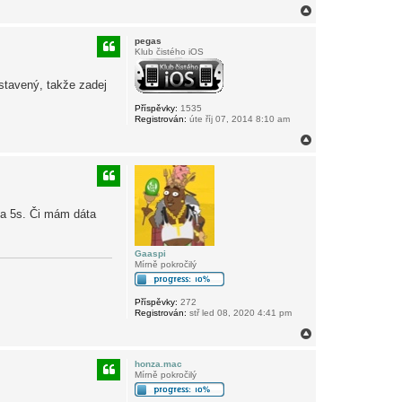
N
a
h
pegas
o
Klub čistého iOS
r
u
stavený, takže zadej
Příspěvky:
1535
Registrován:
úte říj 07, 2014 8:10 am
N
a
h
o
r
u
na 5s. Či mám dáta
Gaaspi
Mírně pokročilý
Příspěvky:
272
Registrován:
stř led 08, 2020 4:41 pm
N
a
h
honza.mac
o
Mírně pokročilý
r
u