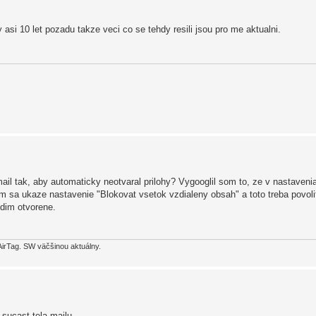
 asi 10 let pozadu takze veci co se tehdy resili jsou pro me aktualni.
ail tak, aby automaticky neotvaral prilohy? Vygooglil som to, ze v nastaven
m sa ukaze nastavenie "Blokovat vsetok vzdialeny obsah" a toto treba povolit
vidim otvorene.
AirTag. SW väčšinou aktuálny.
 sucast tela mailu.