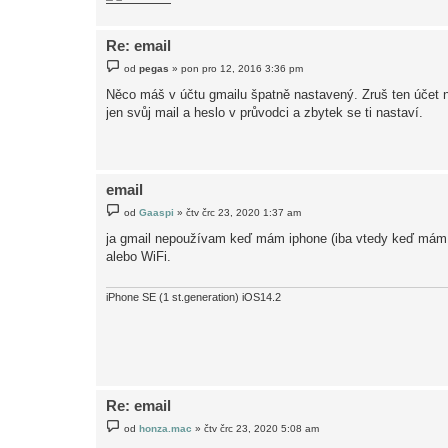
e
k
Re: email
P
od
pegas
»
pon pro 12, 2016 3:36 pm
ř
í
Něco máš v účtu gmailu špatně nastavený. Zruš ten účet 
s
jen svůj mail a heslo v průvodci a zbytek se ti nastaví.
p
ě
v
e
k
email
P
od
Gaaspi
»
čtv črc 23, 2020 1:37 am
ř
í
ja gmail nepoužívam keď mám iphone (iba vtedy keď mám ak
s
alebo WiFi.
p
ě
v
e
iPhone SE (1 st.generation) iOS14.2
k
Re: email
P
od
honza.mac
»
čtv črc 23, 2020 5:08 am
ř
í