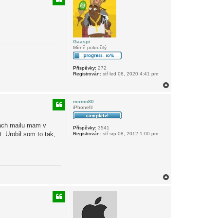
r
u
Gaaspi
Mírně pokročilý
Příspěvky:
272
Registrován:
stř led 08, 2020 4:41 pm
N
a
h
mirmo80
o
iPhonefil
r
u
iach mailu mam v
Příspěvky:
3541
. Urobil som to tak,
Registrován:
stř srp 08, 2012 1:00 pm
N
a
h
o
r
u