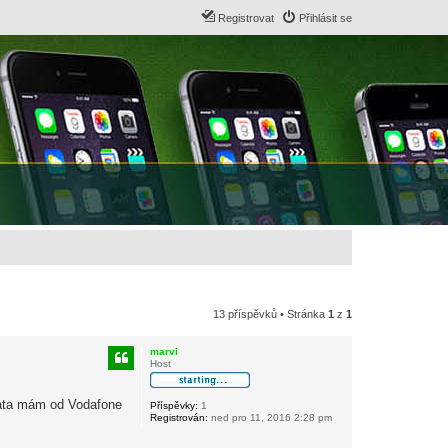
Registrovat
Přihlásit se
13 příspěvků • Stránka
1
z
1
marvi
Host
 Data mám od Vodafone
Příspěvky:
1
Registrován:
ned pro 11, 2016 2:28 pm