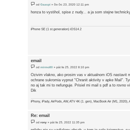
P
od
Gaaspi
»
čtv črc 23, 2020 12:11 pm
ř
í
honza to vystihol, spise z nudy... a ja som stejne technicky
s
p
ě
v
e
iPhone SE (1 st.generation) iOS14.2
k
email
P
od
mirmo80
»
pát lis 25, 2022 8:10 pm
ř
í
Ozivim vlakno, ako prosim vas v aktualnom iOS nastavit m
s
ochrane sukromia vypnut "Chranit aktivity v apke Mail". Ty
p
ě
no aj tak mi to nefunguje. Prisiel mi mail s pdf a to rovno 
v
Dik
e
k
iPhony, iPady, AirPods, AW, ATV 4K (1. gen), MacBook Air (M1, 2020), 
Re: email
P
od
rony
»
pát lis 25, 2022 11:35 pm
ř
í
prilohy nie su vzdialeny obsah, v tom je cele tajomstvo. su