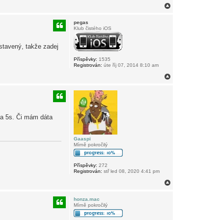
N
a
h
pegas
o
Klub čistého iOS
r
u
stavený, takže zadej
Příspěvky:
1535
Registrován:
úte říj 07, 2014 8:10 am
N
a
h
o
r
u
na 5s. Či mám dáta
Gaaspi
Mírně pokročilý
Příspěvky:
272
Registrován:
stř led 08, 2020 4:41 pm
N
a
h
honza.mac
o
Mírně pokročilý
r
u