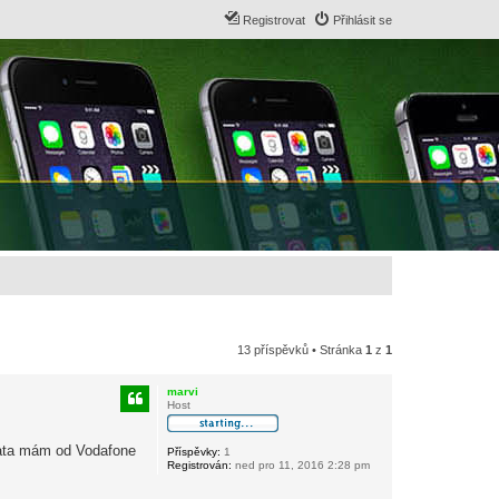
Registrovat
Přihlásit se
13 příspěvků • Stránka
1
z
1
marvi
Host
 Data mám od Vodafone
Příspěvky:
1
Registrován:
ned pro 11, 2016 2:28 pm