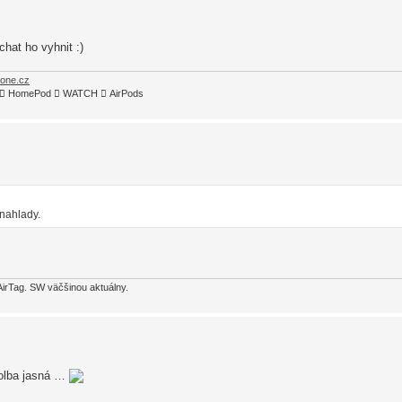
chat ho vyhnit :)
hone.cz
TV4  HomePod  WATCH  AirPods
 nahlady.
AirTag. SW väčšinou aktuálny.
volba jasná …