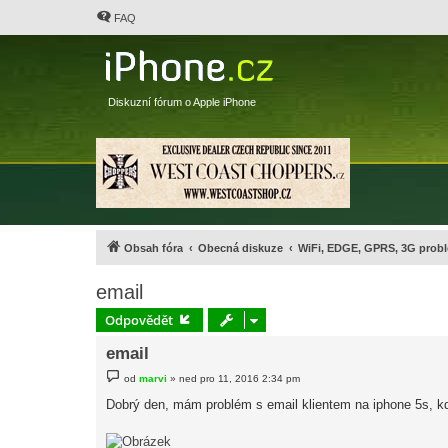
FAQ
Diskuzní fórum o Apple iPhone
Obsah fóra
Obecná diskuze
WiFi, EDGE, GPRS, 3G probl
email
Odpovědět
email
P
od
marvi
»
ned pro 11, 2016 2:34 pm
ř
í
Dobrý den, mám problém s email klientem na iphone 5s, kd
s
p
ě
v