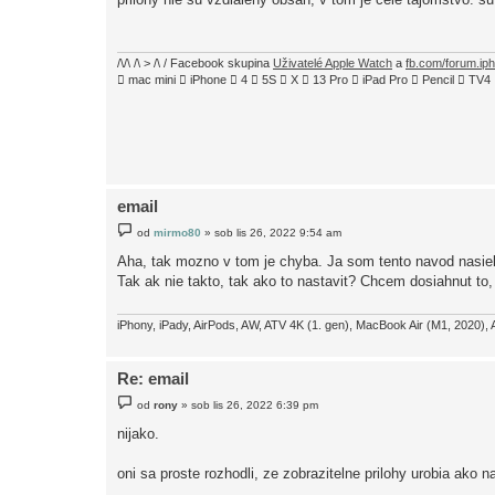
s
p
ě
v
e
/\/\ /\ > /\ / Facebook skupina
Uživatelé Apple Watch
a
fb.com/forum.ip
k
 mac mini  iPhone  4  5S  X  13 Pro  iPad Pro  Pencil  
email
P
od
mirmo80
»
sob lis 26, 2022 9:54 am
ř
í
Aha, tak mozno v tom je chyba. Ja som tento navod nasiel
s
Tak ak nie takto, tak ako to nastavit? Chcem dosiahnut to,
p
ě
v
e
iPhony, iPady, AirPods, AW, ATV 4K (1. gen), MacBook Air (M1, 2020), 
k
Re: email
P
od
rony
»
sob lis 26, 2022 6:39 pm
ř
í
nijako.
s
p
ě
oni sa proste rozhodli, ze zobrazitelne prilohy urobia ako n
v
e