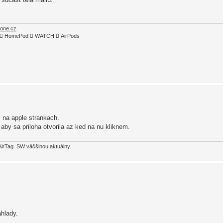
hone.cz
TV4  HomePod  WATCH  AirPods
 na apple strankach.
 aby sa priloha otvorila az ked na nu kliknem.
AirTag. SW väčšinou aktuálny.
ahlady.