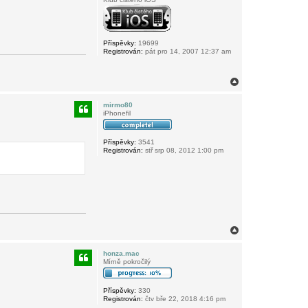
Příspěvky:
19699
Registrován:
pát pro 14, 2007 12:37 am
N
a
h
mirmo80
o
iPhonefil
r
u
Příspěvky:
3541
Registrován:
stř srp 08, 2012 1:00 pm
N
a
h
honza.mac
o
Mírně pokročilý
r
u
Příspěvky:
330
Registrován:
čtv bře 22, 2018 4:16 pm