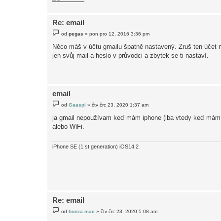
e
k
Re: email
P
od
pegas
»
pon pro 12, 2016 3:36 pm
ř
í
Něco máš v účtu gmailu špatně nastavený. Zruš ten účet 
s
jen svůj mail a heslo v průvodci a zbytek se ti nastaví.
p
ě
v
e
k
email
P
od
Gaaspi
»
čtv črc 23, 2020 1:37 am
ř
í
ja gmail nepoužívam keď mám iphone (iba vtedy keď mám ak
s
alebo WiFi.
p
ě
v
e
iPhone SE (1 st.generation) iOS14.2
k
Re: email
P
od
honza.mac
»
čtv črc 23, 2020 5:08 am
ř
í