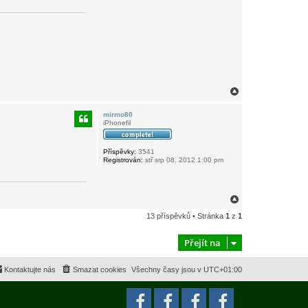
N
a
h
mirmo80
o
iPhonefil
r
u
Příspěvky:
3541
Registrován:
stř srp 08, 2012 1:00 pm
N
a
13 příspěvků • Stránka
1
z
1
h
o
r
Přejít na
u
Kontaktujte nás
Smazat cookies
Všechny časy jsou v
UTC+01:00