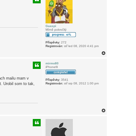
r
u
Gaaspi
Mírně pokročilý
Příspěvky:
272
Registrován:
stř led 08, 2020 4:41 pm
N
a
h
mirmo80
o
iPhonefil
r
u
iach mailu mam v
Příspěvky:
3541
. Urobil som to tak,
Registrován:
stř srp 08, 2012 1:00 pm
N
a
h
o
r
u