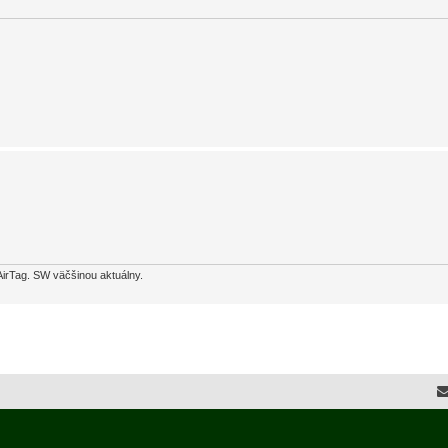
AirTag. SW väčšinou aktuálny.