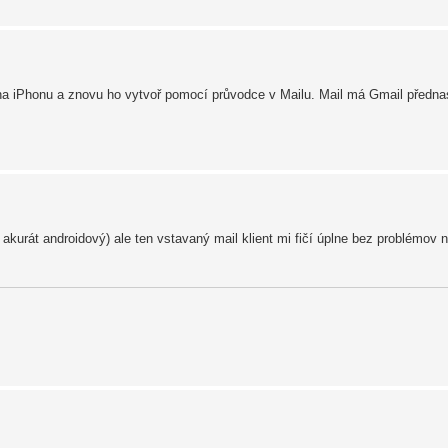
na iPhonu a znovu ho vytvoř pomocí průvodce v Mailu. Mail má Gmail předna
urát androidový) ale ten vstavaný mail klient mi fičí úplne bez problémov 