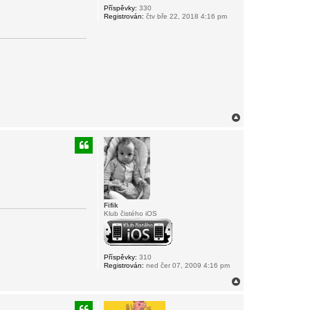
Příspěvky:
330
Registrován:
čtv bře 22, 2018 4:16 pm
N
a
h
o
r
u
Fifik
Klub čistého iOS
Příspěvky:
310
Registrován:
ned čer 07, 2009 4:16 pm
N
a
h
o