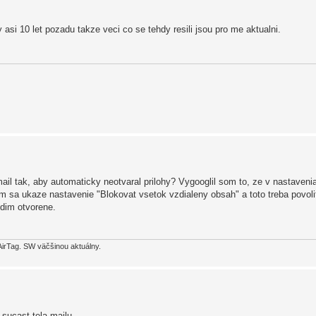
 asi 10 let pozadu takze veci co se tehdy resili jsou pro me aktualni.
ail tak, aby automaticky neotvaral prilohy? Vygooglil som to, ze v nastaven
m sa ukaze nastavenie "Blokovat vsetok vzdialeny obsah" a toto treba povolit
vidim otvorene.
AirTag. SW väčšinou aktuálny.
 sucast tela mailu.