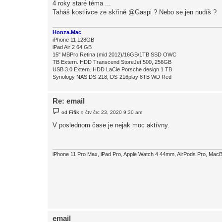
4 roky staré téma ...
s
Taháš kostlivce ze skříně @Gaspi ? Nebo se jen nudíš ?
p
ě
v
e
Honza.Mac
k
iPhone 11 128GB
iPad Air 2 64 GB
15" MBPro Retina (mid 2012)/16GB/1TB SSD OWC
TB Extern. HDD Transcend StoreJet 500, 256GB
USB 3.0 Extern. HDD LaCie Porsche design 1 TB
Synology NAS DS-218, DS-216play 8TB WD Red
Re: email
P
od
Fifik
»
čtv črc 23, 2020 9:30 am
ř
í
V poslednom čase je nejak moc aktívny.
s
p
ě
v
e
iPhone 11 Pro Max, iPad Pro, Apple Watch 4 44mm, AirPods Pro, MacB
k
email