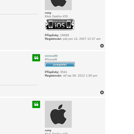
rony
Klub čistého iOS
Příspěvky:
19699
Registrován:
pát pro 14, 2007 12:37 am
N
a
h
mirmo80
o
iPhonefil
r
u
Příspěvky:
3541
Registrován:
stř srp 08, 2012 1:00 pm
N
a
h
o
r
u
rony
Klub čistého iOS