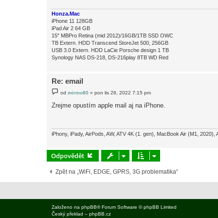
v
e
Honza.Mac
k
iPhone 11 128GB
iPad Air 2 64 GB
15" MBPro Retina (mid 2012)/16GB/1TB SSD OWC
TB Extern. HDD Transcend StoreJet 500, 256GB
USB 3.0 Extern. HDD LaCie Porsche design 1 TB
Synology NAS DS-218, DS-216play 8TB WD Red
Re: email
P
od
mirmo80
»
pon lis 28, 2022 7:15 pm
ř
í
Zrejme opustím apple mail aj na iPhone.
s
p
ě
v
e
iPhony, iPady, AirPods, AW, ATV 4K (1. gen), MacBook Air (M1, 2020), 
k
Odpovědět
Zpět na „WiFi, EDGE, GPRS, 3G problematika“
Založeno na
phpBB
® Forum Software © phpBB Limited
Český překlad –
phpBB.cz