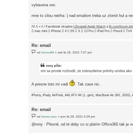
k
vybavena vec.
mne to zilou netrha :) nad emailom treba uz zlomit hul a ne
/\/\ /\ > /\ / Facebook skupina
Uživatelé Apple Watch
a
fb.com/forum.ip
 mac mini  iPhone  4  5S  X  13 Pro  iPad Pro  Pencil  
Re: email
P
od
mirmo80
»
sob lis 26, 2022 7:07 pm
ř
í
s
p
rony píše:
ě
oni sa proste rozhodli, ze zobrazitelne prilohy urobia ako
v
e
k
A presne toto mi vadi
. Tak zase nic.
iPhony, iPady, AirPods, AW, ATV 4K (1. gen), MacBook Air (M1, 2020), 
Re: email
P
od
honza.mac
»
pon lis 28, 2022 4:29 pm
ř
í
@rony : Přesně, od té doby co si platím Office365 tak je 
s
p
ě