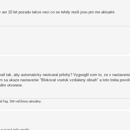
 asi 10 let pozadu takze veci co se tehdy resili jsou pro me aktualni.
ail tak, aby automaticky neotvaral prilohy? Vygooglil som to, ze v nastaven
m sa ukaze nastavenie "Blokovat vsetok vzdialeny obsah" a toto treba povolit
vidim otvorene.
AirTag. SW väčšinou aktuálny.
 sucast tela mailu.