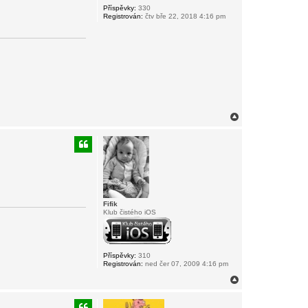
Příspěvky:
330
Registrován:
čtv bře 22, 2018 4:16 pm
N
a
h
o
r
u
Fifik
Klub čistého iOS
Příspěvky:
310
Registrován:
ned čer 07, 2009 4:16 pm
N
a
h
o