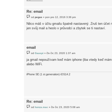
e
k
Re: email
P
od
pegas
»
pon pro 12, 2016 3:36 pm
ř
í
Něco máš v účtu gmailu špatně nastavený. Zruš ten účet 
s
jen svůj mail a heslo v průvodci a zbytek se ti nastaví.
p
ě
v
e
k
email
P
od
Gaaspi
»
čtv črc 23, 2020 1:37 am
ř
í
ja gmail nepoužívam keď mám iphone (iba vtedy keď mám ak
s
alebo WiFi.
p
ě
v
e
iPhone SE (1 st.generation) iOS14.2
k
Re: email
P
od
honza.mac
»
čtv črc 23, 2020 5:08 am
ř
í