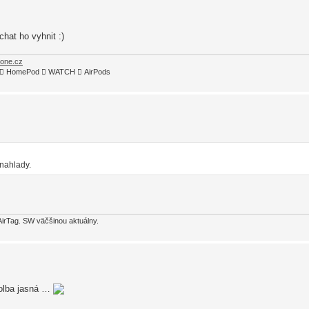
chat ho vyhnit :)
hone.cz
TV4  HomePod  WATCH  AirPods
 nahlady.
AirTag. SW väčšinou aktuálny.
volba jasná …