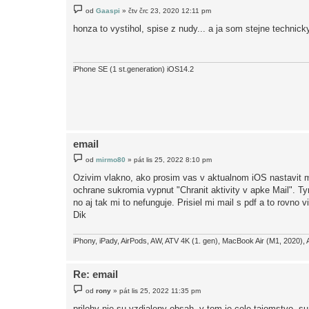
P
od
Gaaspi
»
čtv črc 23, 2020 12:11 pm
ř
í
honza to vystihol, spise z nudy... a ja som stejne technicky
s
p
ě
v
e
iPhone SE (1 st.generation) iOS14.2
k
email
P
od
mirmo80
»
pát lis 25, 2022 8:10 pm
ř
í
Ozivim vlakno, ako prosim vas v aktualnom iOS nastavit m
s
ochrane sukromia vypnut "Chranit aktivity v apke Mail". Ty
p
ě
no aj tak mi to nefunguje. Prisiel mi mail s pdf a to rovno 
v
Dik
e
k
iPhony, iPady, AirPods, AW, ATV 4K (1. gen), MacBook Air (M1, 2020), 
Re: email
P
od
rony
»
pát lis 25, 2022 11:35 pm
ř
í
prilohy nie su vzdialeny obsah, v tom je cele tajomstvo. su