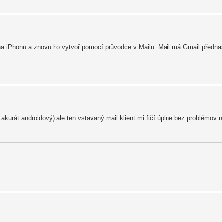
na iPhonu a znovu ho vytvoř pomocí průvodce v Mailu. Mail má Gmail předna
urát androidový) ale ten vstavaný mail klient mi fičí úplne bez problémov 