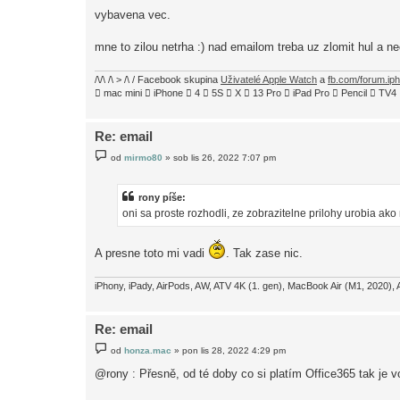
k
vybavena vec.
mne to zilou netrha :) nad emailom treba uz zlomit hul a ne
/\/\ /\ > /\ / Facebook skupina
Uživatelé Apple Watch
a
fb.com/forum.ip
 mac mini  iPhone  4  5S  X  13 Pro  iPad Pro  Pencil  
Re: email
P
od
mirmo80
»
sob lis 26, 2022 7:07 pm
ř
í
s
p
rony píše:
ě
oni sa proste rozhodli, ze zobrazitelne prilohy urobia ako
v
e
k
A presne toto mi vadi
. Tak zase nic.
iPhony, iPady, AirPods, AW, ATV 4K (1. gen), MacBook Air (M1, 2020), 
Re: email
P
od
honza.mac
»
pon lis 28, 2022 4:29 pm
ř
í
@rony : Přesně, od té doby co si platím Office365 tak je 
s
p
ě