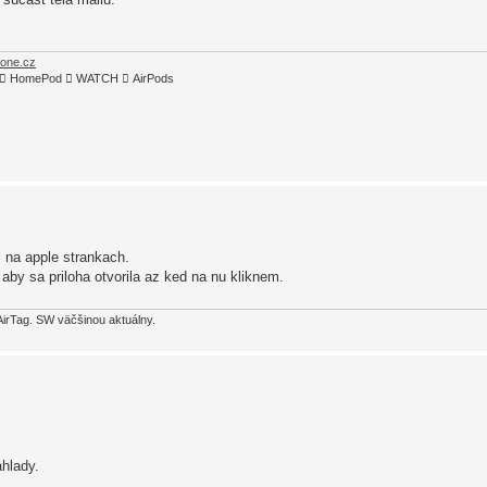
hone.cz
TV4  HomePod  WATCH  AirPods
 na apple strankach.
 aby sa priloha otvorila az ked na nu kliknem.
AirTag. SW väčšinou aktuálny.
ahlady.