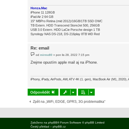
v
e
Honza.Mac
k
iPhone 11 128GB
iPad Air 2 64 GB
15" MBPro Retina (mid 2012)/16GB/1TB SSD OWC
TB Extern. HDD Transcend StoreJet 500, 256GB
USB 3.0 Extern. HDD LaCie Porsche design 1 TB
Synology NAS DS-218, DS-216play 8TB WD Red
Re: email
P
od
mirmo80
»
pon lis 28, 2022 7:15 pm
ř
í
Zrejme opustím apple mail aj na iPhone.
s
p
ě
v
e
iPhony, iPady, AirPods, AW, ATV 4K (1. gen), MacBook Air (M1, 2020), 
k
Odpovědět
Zpět na „WiFi, EDGE, GPRS, 3G problematika“
Založeno na
phpBB
® Forum Software © phpBB Limited
Český překlad –
phpBB.cz