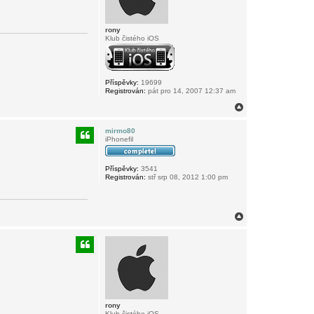
rony
Klub čistého iOS
Příspěvky:
19699
Registrován:
pát pro 14, 2007 12:37 am
N
a
h
mirmo80
o
iPhonefil
r
u
Příspěvky:
3541
Registrován:
stř srp 08, 2012 1:00 pm
N
a
h
o
r
u
rony
Klub čistého iOS