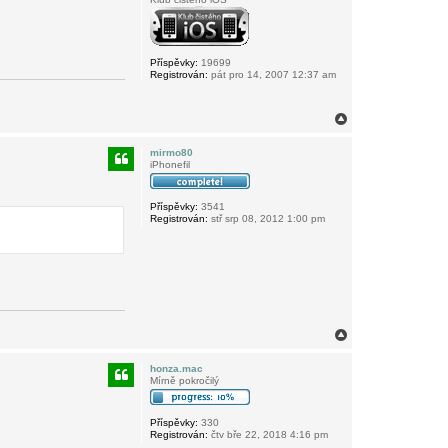
Příspěvky:
19699
Registrován:
pát pro 14, 2007 12:37 am
N
a
h
mirmo80
o
iPhonefil
r
u
Příspěvky:
3541
Registrován:
stř srp 08, 2012 1:00 pm
N
a
h
honza.mac
o
Mírně pokročilý
r
u
Příspěvky:
330
Registrován:
čtv bře 22, 2018 4:16 pm