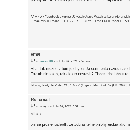
s
p
ě
v
e
/\/\ /\ > /\ / Facebook skupina
Uživatelé Apple Watch
a
fb.com/forum.ip
k
 mac mini  iPhone  4  5S  X  13 Pro  iPad Pro  Pencil  
email
P
od
mirmo80
»
sob lis 26, 2022 9:54 am
ř
í
Aha, tak mozno v tom je chyba. Ja som tento navod nasiel
s
Tak ak nie takto, tak ako to nastavit? Chcem dosiahnut to,
p
ě
v
e
iPhony, iPady, AirPods, AW, ATV 4K (1. gen), MacBook Air (M1, 2020), 
k
Re: email
P
od
rony
»
sob lis 26, 2022 6:39 pm
ř
í
nijako.
s
p
ě
oni sa proste rozhodli, ze zobrazitelne prilohy urobia ako n
v
e