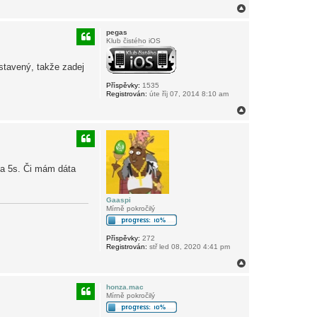
N
a
h
pegas
o
Klub čistého iOS
r
u
stavený, takže zadej
Příspěvky:
1535
Registrován:
úte říj 07, 2014 8:10 am
N
a
h
o
r
u
na 5s. Či mám dáta
Gaaspi
Mírně pokročilý
Příspěvky:
272
Registrován:
stř led 08, 2020 4:41 pm
N
a
h
honza.mac
o
Mírně pokročilý
r
u