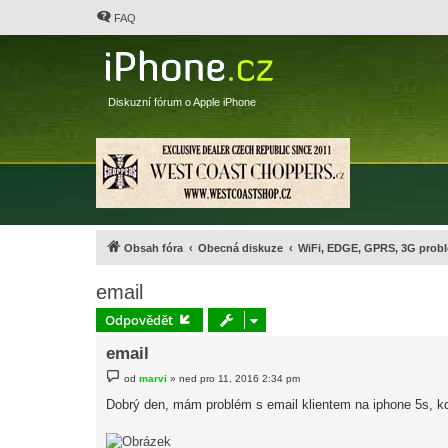
FAQ
Diskuzní fórum o Apple iPhone
Obsah fóra
Obecná diskuze
WiFi, EDGE, GPRS, 3G probl
email
Odpovědět
email
P
od
marvi
»
ned pro 11, 2016 2:34 pm
ř
í
Dobrý den, mám problém s email klientem na iphone 5s, kd
s
p
ě
v