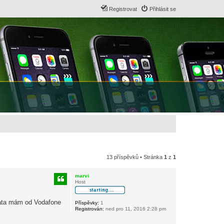
Registrovat
Přihlásit se
13 příspěvků • Stránka
1
z
1
marvi
Host
 Data mám od Vodafone
Příspěvky:
1
Registrován:
ned pro 11, 2016 2:28 pm