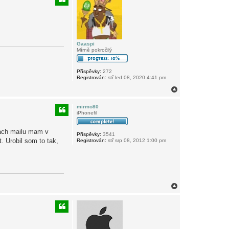
r
u
Gaaspi
Mírně pokročilý
Příspěvky:
272
Registrován:
stř led 08, 2020 4:41 pm
N
a
h
mirmo80
o
iPhonefil
r
u
iach mailu mam v
Příspěvky:
3541
. Urobil som to tak,
Registrován:
stř srp 08, 2012 1:00 pm
N
a
h
o
r
u