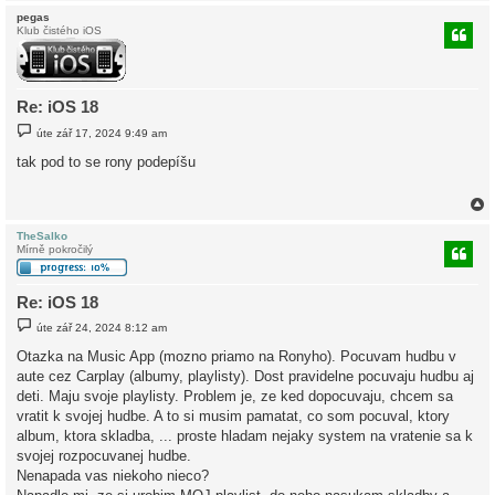
pegas
Klub čistého iOS
r
Re: iOS 18
P
úte zář 17, 2024 9:49 am
ř
í
tak pod to se rony podepíšu
s
p
ě
v
e
k
TheSalko
Mírně pokročilý
r
Re: iOS 18
P
úte zář 24, 2024 8:12 am
ř
í
Otazka na Music App (mozno priamo na Ronyho). Pocuvam hudbu v
s
aute cez Carplay (albumy, playlisty). Dost pravidelne pocuvaju hudbu aj
p
ě
deti. Maju svoje playlisty. Problem je, ze ked dopocuvaju, chcem sa
v
vratit k svojej hudbe. A to si musim pamatat, co som pocuval, ktory
e
k
album, ktora skladba, ... proste hladam nejaky system na vratenie sa k
svojej rozpocuvanej hudbe.
Nenapada vas niekoho nieco?