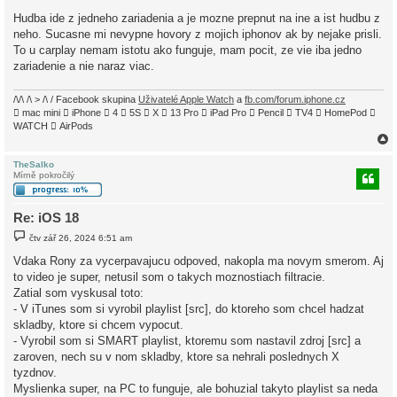
Hudba ide z jedneho zariadenia a je mozne prepnut na ine a ist hudbu z
neho. Sucasne mi nevypne hovory z mojich iphonov ak by nejake prisli.
To u carplay nemam istotu ako funguje, mam pocit, ze vie iba jedno
zariadenie a nie naraz viac.
/\/\ /\ > /\ / Facebook skupina
Uživatelé Apple Watch
a
fb.com/forum.iphone.cz
 mac mini  iPhone  4  5S  X  13 Pro  iPad Pro  Pencil  TV4  HomePod 
WATCH  AirPods
TheSalko
Mírně pokročilý
r
Re: iOS 18
P
čtv zář 26, 2024 6:51 am
ř
í
Vdaka Rony za vycerpavajucu odpoved, nakopla ma novym smerom. Aj
s
to video je super, netusil som o takych moznostiach filtracie.
p
ě
Zatial som vyskusal toto:
v
- V iTunes som si vyrobil playlist [src], do ktoreho som chcel hadzat
e
k
skladby, ktore si chcem vypocut.
- Vyrobil som si SMART playlist, ktoremu som nastavil zdroj [src] a
zaroven, nech su v nom skladby, ktore sa nehrali poslednych X
tyzdnov.
Myslienka super, na PC to funguje, ale bohuzial takyto playlist sa neda