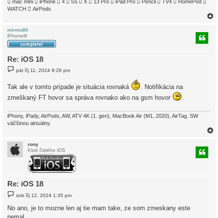
 mac mini  iPhone  4  5S  X  13 Pro  iPad Pro  Pencil  TV4  HomePod 
WATCH  AirPods
mirmo80
iPhonefil
r
Re: iOS 18
P
pát říj 11, 2024 9:26 pm
ř
í
s
Tak ale v tomto prípade je situácia rovnaká
. Notifikácia na
p
zmeškaný FT hovor sa správa rovnako ako na gsm hovor
.
ě
v
e
k
iPhony, iPady, AirPods, AW, ATV 4K (1. gen), MacBook Air (M1, 2020), AirTag. SW
väčšinou aktuálny.
rony
Klub čistého iOS
r
Re: iOS 18
P
sob říj 12, 2024 1:35 pm
ř
í
No ano, je to mozne len aj tie mam take, ze som zmeskany este
s
nemal.
p