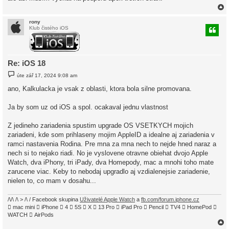
rony
Klub čistého iOS
r
Re: iOS 18
P
úte zář 17, 2024 9:08 am
ř
í
ano, Kalkulacka je vsak z oblasti, ktora bola silne promovana.
s
p
ě
Ja by som uz od iOS a spol. ocakaval jednu vlastnost
v
e
k
Z jedineho zariadenia spustim upgrade OS VSETKYCH mojich
zariadeni, kde som prihlaseny mojim AppleID a idealne aj zariadenia v
ramci nastavenia Rodina. Pre mna za mna nech to nejde hned naraz a
nech si to nejako riadi. No je vyslovene otravne obiehat dvojo Apple
Watch, dva iPhony, tri iPady, dva Homepody, mac a mnohi toho mate
zarucene viac. Keby to nebodaj upgradlo aj vzdialenejsie zariadenie,
nielen to, co mam v dosahu...
/\/\ /\ > /\ / Facebook skupina
Uživatelé Apple Watch
a
fb.com/forum.iphone.cz
 mac mini  iPhone  4  5S  X  13 Pro  iPad Pro  Pencil  TV4  HomePod 
WATCH  AirPods