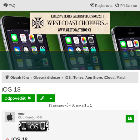
FAQ
Registrovat
Přihlásit se
Obsah fóra
Obecná diskuze
iOS, iTunes, App Store, iCloud, Match
iOS 18
Odpovědět
13 příspěvků • Stránka
1
z
1
rony
Klub čistého iOS
iOS 18