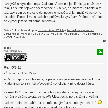
nanajvýš si vyberiete nejaký album. V tom nie je nič zlé, ja ostávam v
tom, že si tak nejako chcem vypočuť všetko, čo mám v kninžnici a to
tak, aby som opakovane dennodenne nepočúval len maličké percento
skladieb. Preto si rad skladieb k počúvaniu vytváram "ručne" a všetko,
čo vypočujem sa mi samo schováva.
/\/\ /\ > /\ / Facebook skupina
Uživatelé Apple Watch
a
fb.com/forum.iphone.cz
 mac mini  iPhone  4  5S  X  13 Pro  iPad Pro  Pencil  TV4  HomePod 
WATCH  AirPods
pegas
Klub čistého iOS
r
Re: iOS 18
P
úte zář 17, 2024 7:27 am
ř
í
ad Music app - souhlas rony, já ještě oceňuju konečně kalkulačku na
s
iPadu, jinak to zahrnutí převodníků čehokoliv v ní je dobrá fičura.
p
ě
v
Za mě OS 18 na všech zařízeních v pohodě, s žádnými inovacemi
e
k
nemám problém, akorát se na AW Ultra trochu peru s těmi chytrými
sadami, pořád mi nabízí to, co mě nezajímá a ne, co bych chtěl já
ale asi musím vyčkat na podporu apek třetích stran.