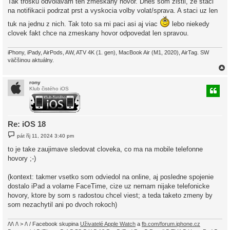
Tak trosku odvolavam ten zmeskany hovor. Dnes som zistil, ze staci
s
na notifikacii podrzat prst a vyskocia volby volat/sprava. A staci uz len
p
ě
v
tuk na jednu z nich. Tak toto sa mi paci asi aj viac
lebo niekedy
e
clovek fakt chce na zmeskany hovor odpovedat len spravou.
k
iPhony, iPady, AirPods, AW, ATV 4K (1. gen), MacBook Air (M1, 2020), AirTag. SW
väčšinou aktuálny.
rony
Klub čistého iOS
r
Re: iOS 18
P
pát říj 11, 2024 3:40 pm
ř
í
to je take zaujimave sledovat cloveka, co ma na mobile telefonne
s
hovory ;-)
p
ě
v
(kontext: takmer vsetko som odviedol na online, aj posledne spojenie
e
k
dostalo iPad a volame FaceTime, cize uz nemam nijake telefonicke
hovory, ktore by som s radostou chcel viest; a teda taketo zmeny by
som nezachytil ani po dvoch rokoch)
/\/\ /\ > /\ / Facebook skupina
Uživatelé Apple Watch
a
fb.com/forum.iphone.cz