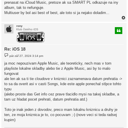
prenasat na iCloud Music, pretoze ak sa SMART PL odkazuje na iny
album, tak to nefunguje.
Multiuser by bol asi best of best, ale toto si ja nejako doladim...
rony
Klub čistého iOS
r
Re: iOS 18
P
pát zář 27, 2024 3:14 pm
ř
í
ja moc nepouzivam Apple Music, ale teoreticky, nech mas v tom
s
playliste lokalne skladby alebo tie z Apple Music, asi by to malo
p
ě
fungovat
v
ale len ak sa ti tie cloudove v kniznici zaznamenava datum prehratia ->
e
k
to sa da overit asi v casti Songs, kde este apple ponechal stlpce tohto
typu
(alebo proste das Get info cez prave tlacidlo mysi na takej skladbe, a
tam uz hladat pocet prehrati, datum prehratia atd.)
Toto je inak jeden z dovodov, preco mam lokalnu kniznicu a druhy je
ten, ze moja kniznica je to, co pocuvam ;-) (nove veci si teda radsej
kupim)