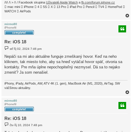
/\/\ /\ > /\ / Facebook skupina
Uživatelé Apple Watch
a
fb.com/forum.iphone.cz
 mac mini  iPhone  4  5S  X  13 Pro  iPad Pro  Pencil  TV4  HomePod 
WATCH  AirPods
mirmo80
iPhonefil
r
Re: iOS 18
P
stř říj 02, 2024 7:46 pm
ř
í
Nepáči sa mi ako aktuálne funguje zmeškaný hovor. Keď na neho
s
kliknem, tak miesto toho, aby sa hneď vytáčal hovor späť, otvoria sa
p
ě
kontakty. Pre mňa úplne nepochopiteľný nezmysel. Dá sa to nejako
v
zmeniť? Ja som nenašiel.
e
k
iPhony, iPady, AirPods, AW, ATV 4K (1. gen), MacBook Air (M1, 2020), AirTag. SW
väčšinou aktuálny.
mirmo80
iPhonefil
r
Re: iOS 18
P
čtv říj 10, 2024 7:48 pm
ř
í