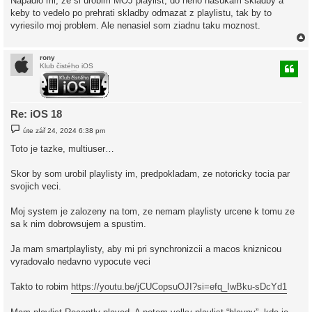
Napadlo mi, ze si urobim MOJ playlist, do neho nasukam skladby a
keby to vedelo po prehrati skladby odmazat z playlistu, tak by to
vyriesilo moj problem. Ale nenasiel som ziadnu taku moznost.
rony
Klub čistého iOS
r
Re: iOS 18
P
úte zář 24, 2024 6:38 pm
ř
í
Toto je tazke, multiuser…
s
p
ě
Skor by som urobil playlisty im, predpokladam, ze notoricky tocia par
v
svojich veci.
e
k
Moj system je zalozeny na tom, ze nemam playlisty urcene k tomu ze
sa k nim dobrowsujem a spustim.
Ja mam smartplaylisty, aby mi pri synchronizcii a macos kniznicou
vyradovalo nedavno vypocute veci
Takto to robim
https://youtu.be/jCUCopsuOJI?si=efq_IwBku-sDcYd1