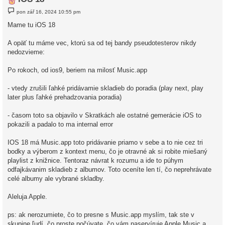
P
pon zář 16, 2024 10:55 pm
ř
í
Mame tu iOS 18
s
p
ě
A opäť tu máme vec, ktorú sa od tej bandy pseudotesterov nikdy
v
nedozvieme:
e
k
Po rokoch, od ios9, beriem na milosť Music.app
- vtedy zrušili ľahké pridávamie skladieb do poradia (play next, play
later plus ľahké prehadzovania poradia)
- časom toto sa objavilo v Skratkách ale ostatné gemerácie iOS to
pokazili a padalo to ma internal error
IOS 18 má Music.app toto pridávanie priamo v sebe a to nie cez tri
bodky a výberom z kontext menu, čo je otravné ak si robite miešaný
playlist z knižnice. Tentoraz návrat k rozumu a ide to púhym
odfajkávanim skladieb z albumov. Toto oceníte len tí, čo neprehrávate
celé albumy ale vybrané skladby.
Aleluja Apple.
ps: ak nerozumiete, čo to presne s Music.app myslím, tak ste v
skupine ľudí, čo proste počúvate, čo vám naservíruje Apple Music a