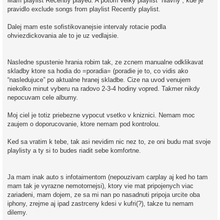
Mam playlist Recently played. A potom velky playlist “hlavny”, kde je
pravidlo exclude songs from playlist Recently playlist.
Dalej mam este sofistikovanejsie intervaly rotacie podla
ohviezdickovania ale to je uz vedlajsie.
Nasledne spustenie hrania robim tak, ze zcnem manualne odklikavat
skladby ktore sa hodia do =poradia= (poradie je to, co vidis ako
“nasledujuce” po aktualne hranej skladbe. Cize na uvod venujem
niekolko minut vyberu na radovo 2-3-4 hodiny vopred. Takmer nikdy
nepocuvam cele albumy.
Moj ciel je totiz priebezne vypocut vsetko v kniznici. Nemam moc
zaujem o doporucovanie, ktore nemam pod kontrolou.
Ked sa vratim k tebe, tak asi nevidim nic nez to, ze oni budu mat svoje
playlisty a ty si to budes riadit sebe komfortne.
Ja mam inak auto s infotaimentom (nepouzivam carplay aj ked ho tam
mam tak je vyrazne nemotornejsi), ktory vie mat pripojenych viac
zariadeni, mam dojem, ze sa mi nan po nasadnuti pripoja urcite oba
iphony, zrejme aj ipad zastrceny kdesi v kufri(?), takze tu nemam
dilemy.