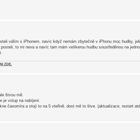
posteli válím s iPhonem, navíc když nemám zbytečně v iPhonu moc hudby, jel
 posteli, to mi neva a navíc tam mám veškerou hudbu soustředěnou na jedno
t.
NI ZDE.
ale štvou mě.
e je vstup na nabíjení.
ne časomíra a stojí to na 5 vteřině. dost mě to štve. (aktualizace, restart a