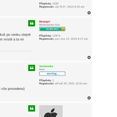
Příspěvky:
1535
Registrován:
úte říj 07, 2014 8:10 am
N
a
h
Metalgirl
o
Moderatorka fóra
r
u
ikož po venku stejně
Příspěvky:
12973
m místě a ta mi
Registrován:
pon úno 15, 2010 8:17 pm
N
a
h
Vochmelka
o
Host
r
u
Příspěvky:
1
Registrován:
stř kvě 26, 2021 10:53 am
td vše provedeno)
N
a
h
o
r
u