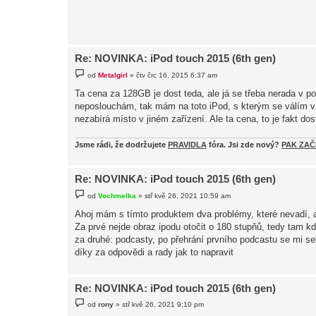
p
ě
v
e
k
Re: NOVINKA: iPod touch 2015 (6th gen)
P
od
Metalgirl
»
čtv črc 16, 2015 6:37 am
ř
í
Ta cena za 128GB je dost teda, ale já se třeba nerada v 
s
neposlouchám, tak mám na toto iPod, s kterým se válím v
p
ě
nezabírá místo v jiném zařízení. Ale ta cena, to je fakt dos
v
e
k
Jsme rádi, že dodržujete
PRAVIDLA
fóra.
Jsi zde nový?
PAK ZAČ
Re: NOVINKA: iPod touch 2015 (6th gen)
P
od
Vochmelka
»
stř kvě 26, 2021 10:59 am
ř
í
Ahoj mám s tímto produktem dva problémy, které nevadí, 
s
Za prvé nejde obraz ipodu otočit o 180 stupňů, tedy tam kd
p
ě
za druhé: podcasty, po přehrání prvního podcastu se mi sek
v
díky za odpovědi a rady jak to napravit
e
k
Re: NOVINKA: iPod touch 2015 (6th gen)
P
od
rony
»
stř kvě 26, 2021 9:10 pm
ř