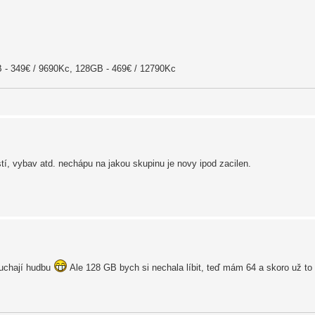
 - 349€ / 9690Kc, 128GB - 469€ / 12790Kc
tí, vybav atd. nechápu na jakou skupinu je novy ipod zacilen.
ouchají hudbu
Ale 128 GB bych si nechala líbit, teď mám 64 a skoro už t