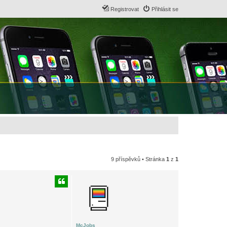
Registrovat
Přihlásit se
9 příspěvků • Stránka
1
z
1
McJobs