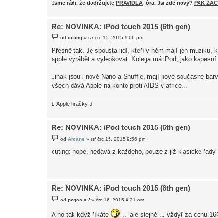
Jsme rádi, že dodržujete
PRAVIDLA
fóra.
Jsi zde nový?
PAK ZAČ
Re: NOVINKA: iPod touch 2015 (6th gen)
P
od
cuting
»
stř črc 15, 2015 9:06 pm
ř
í
Přesně tak. Je spousta lidí, kteří v něm mají jen muziku, k
s
apple vyrábět a vylepšovat. Kolega má iPod, jako kapesní 
p
ě
v
Jinak jsou i nové Nano a Shuffle, mají nové současné barv
e
k
všech dává Apple na konto proti AIDS v africe...
 Apple hračky 
Re: NOVINKA: iPod touch 2015 (6th gen)
P
od
Arcane
»
stř črc 15, 2015 9:56 pm
ř
í
cuting: nope, nedává z každého, pouze z již klasické řad
s
p
ě
v
e
k
Re: NOVINKA: iPod touch 2015 (6th gen)
P
od
pegas
»
čtv črc 16, 2015 6:31 am
ř
í
A no tak když říkáte
... ale stejně ... vždyť za cenu 1
s