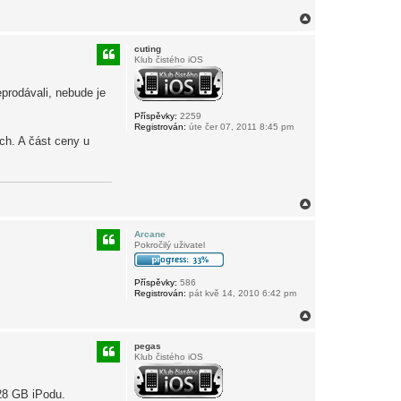
N
a
h
cuting
o
Klub čistého iOS
r
u
eprodávali, nebude je
Příspěvky:
2259
Registrován:
úte čer 07, 2011 8:45 pm
ch. A část ceny u
N
a
h
Arcane
o
Pokročilý uživatel
r
u
Příspěvky:
586
Registrován:
pát kvě 14, 2010 6:42 pm
N
a
h
pegas
o
Klub čistého iOS
r
u
128 GB iPodu.