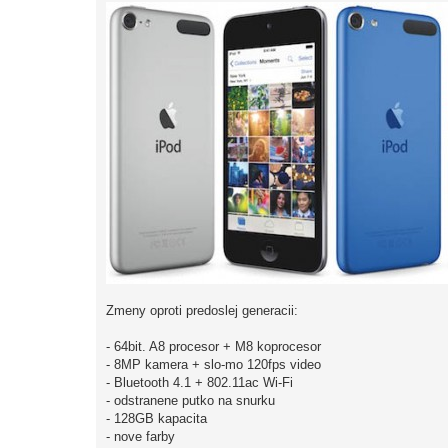
e
k
Zmeny oproti predoslej generacii:
- 64bit. A8 procesor + M8 koprocesor
- 8MP kamera + slo-mo 120fps video
- Bluetooth 4.1 + 802.11ac Wi-Fi
- odstranene putko na snurku
- 128GB kapacita
- nove farby