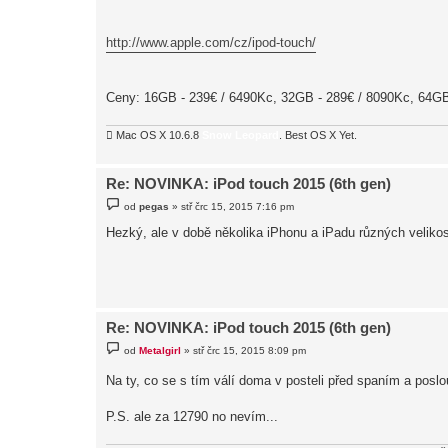
http://www.apple.com/cz/ipod-touch/
Ceny: 16GB - 239€ / 6490Kc, 32GB - 289€ / 8090Kc, 64GB
 Mac OS X 10.6.8
Snow Leopard
. Best OS X Yet.
Re: NOVINKA: iPod touch 2015 (6th gen)
P
od
pegas
»
stř črc 15, 2015 7:16 pm
ř
í
Hezký, ale v době několika iPhonu a iPadu různých velikos
s
p
ě
v
e
k
Re: NOVINKA: iPod touch 2015 (6th gen)
P
od
Metalgirl
»
stř črc 15, 2015 8:09 pm
ř
í
Na ty, co se s tím válí doma v posteli před spaním a posl
s
p
ě
P.S. ale za 12790 no nevím...
v
e
k