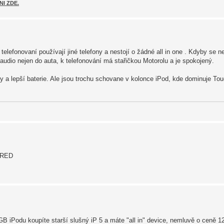
NI ZDE.
 telefonovaní používají jiné telefony a nestojí o žádné all in one . Kdyby se n
audio nejen do auta, k telefonování má stařičkou Motorolu a je spokojený.
y a lepší baterie. Ale jsou trochu schovane v kolonce iPod, kde dominuje Tou
y RED
6GB iPodu koupíte starší slušný iP 5 a máte "all in" device, nemluvě o ceně 