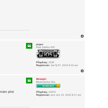
N
a
h
pegas
o
Klub čistého iOS
r
u
Příspěvky:
1535
Registrován:
úte říj 07, 2014 8:10 am
N
a
h
Metalgirl
o
Moderatorka fóra
r
u
o mám plné.
Příspěvky:
12973
Registrován:
pon úno 15, 2010 8:17 pm