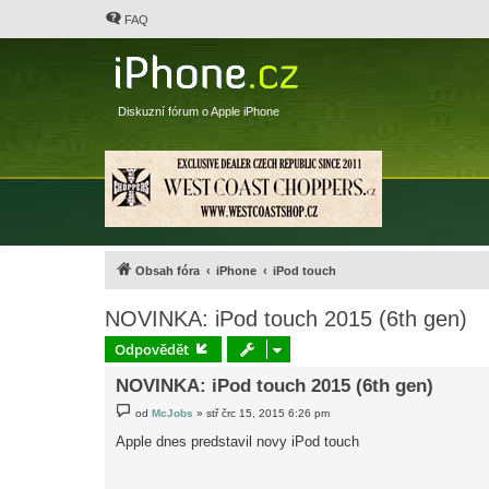
FAQ
Diskuzní fórum o Apple iPhone
Obsah fóra
iPhone
iPod touch
NOVINKA: iPod touch 2015 (6th gen)
Odpovědět
NOVINKA: iPod touch 2015 (6th gen)
P
od
McJobs
»
stř črc 15, 2015 6:26 pm
ř
í
Apple dnes predstavil novy iPod touch
s
p
ě
v