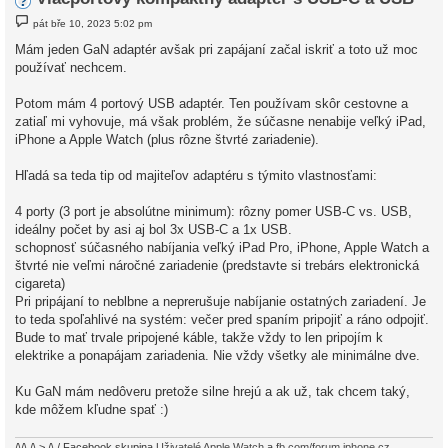
P
pát bře 10, 2023 5:02 pm
ř
í
Mám jeden GaN adaptér avšak pri zapájaní začal iskriť a toto už moc
s
používať nechcem.
p
ě
v
Potom mám 4 portový USB adaptér. Ten používam skôr cestovne a
e
k
zatiaľ mi vyhovuje, má však problém, že súčasne nenabije veľký iPad,
iPhone a Apple Watch (plus rôzne štvrté zariadenie).
Hľadá sa teda tip od majiteľov adaptéru s týmito vlastnosťami:
4 porty (3 port je absolútne minimum): rôzny pomer USB-C vs. USB,
ideálny počet by asi aj bol 3x USB-C a 1x USB.
schopnosť súčasného nabíjania veľký iPad Pro, iPhone, Apple Watch a
štvrté nie veľmi náročné zariadenie (predstavte si trebárs elektronická
cigareta)
Pri pripájaní to neblbne a neprerušuje nabíjanie ostatných zariadení. Je
to teda spoľahlivé na systém: večer pred spaním pripojiť a ráno odpojiť.
Bude to mať trvale pripojené káble, takže vždy to len pripojím k
elektrike a ponapájam zariadenia. Nie vždy všetky ale minimálne dve.
Ku GaN mám nedôveru pretože silne hrejú a ak už, tak chcem taký,
kde môžem kľudne spať :)
/\/\ /\ > /\ / Facebook skupina
Uživatelé Apple Watch
a
fb.com/forum.iphone.cz