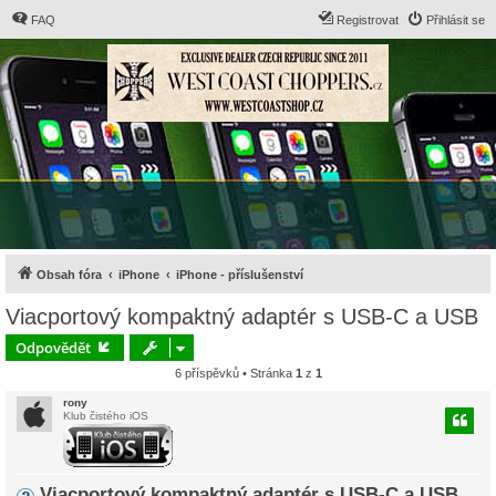
FAQ
Registrovat
Přihlásit se
Obsah fóra
iPhone
iPhone - příslušenství
Viacportový kompaktný adaptér s USB-C a USB
Odpovědět
6 příspěvků • Stránka
1
z
1
rony
Klub čistého iOS
Viacportový kompaktný adaptér s USB-C a USB