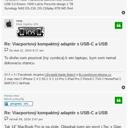
USB 3.0 Extern. HDD LaCie Porsche design 1 TB
Synology NAS DS-218, DS-216play 8TB WD Red
rony
Klub čistého iOS
r
Re: Viacportový kompaktný adaptér s USB-C a USB
P
čtv dub 11, 2024 8:17 am
ř
í
To druhe som pouzival (iny vyrobca) k win laptopu, kym som nemal
s
dokovaciu stanicu.
p
ě
v
e
/\/\ /\ > /\ / Facebook skupina
Uživatelé Apple Watch
a
fb.com/forum.iphone.cz
k
 mac mini  iPhone  4  5S  X  13 Pro  iPad Pro  Pencil  TV4  HomePod 
WATCH  AirPods
honza.mac
Mírně pokročilý
r
Re: Viacportový kompaktný adaptér s USB-C a USB
P
stř kvě 08, 2024 3:47 pm
ř
í
Tak 14” MacBook Pro je na stole. Objednal jsem jen první i-Tec s Glan