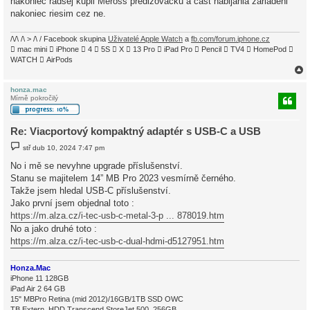
nakoniec radsej kupil Meross predlzovacku a cast nabijania zariadeni
v
nakoniec riesim cez ne.
e
k
/\/\ /\ > /\ / Facebook skupina
Uživatelé Apple Watch
a
fb.com/forum.iphone.cz
 mac mini  iPhone  4  5S  X  13 Pro  iPad Pro  Pencil  TV4  HomePod 
WATCH  AirPods
honza.mac
Mírně pokročilý
r
Re: Viacportový kompaktný adaptér s USB-C a USB
P
stř dub 10, 2024 7:47 pm
ř
í
No i mě se nevyhne upgrade příslušenství.
s
Stanu se majitelem 14” MB Pro 2023 vesmírně černého.
p
ě
Takže jsem hledal USB-C příslušenství.
v
Jako první jsem objednal toto :
e
k
https://m.alza.cz/i-tec-usb-c-metal-3-p ... 878019.htm
No a jako druhé toto :
https://m.alza.cz/i-tec-usb-c-dual-hdmi-d5127951.htm
Honza.Mac
iPhone 11 128GB
iPad Air 2 64 GB
15" MBPro Retina (mid 2012)/16GB/1TB SSD OWC
TB Extern. HDD Transcend StoreJet 500, 256GB