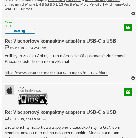
 mac mini  iPhone  4  5S  X  13 Pro  iPad Pro  Pencil  TV4  HomePod 
WATCH  AirPods
Raza
Host
r
Re: Viacportový kompaktný adaptér s USB-C a USB
P
čtv led 18, 2024 2:33 pm
ř
í
Volil bych značku Anker, s tím mám nejlepší opakované zkušenosti.
s
Případně ještě Belkin mě nezklamal.
p
ě
v
https://www.anker.com/collections/chargers?ref=naviMenu
e
k
rony
Klub čistého iOS
r
Re: Viacportový kompaktný adaptér s USB-C a USB
P
čtv led 25, 2024 5:08 pm
ř
í
a realne ich aj mate trvale zapojene v zasuvke? najma GaN som
s
nenabral odvahu a to ani na celonocne nabitie. Medzicasom som
p
ě