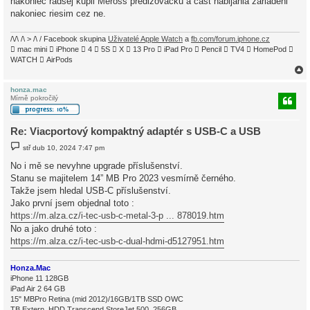
nakoniec radsej kupil Meross predlzovacku a cast nabijania zariadeni
v
nakoniec riesim cez ne.
e
k
/\/\ /\ > /\ / Facebook skupina
Uživatelé Apple Watch
a
fb.com/forum.iphone.cz
 mac mini  iPhone  4  5S  X  13 Pro  iPad Pro  Pencil  TV4  HomePod 
WATCH  AirPods
honza.mac
Mírně pokročilý
r
Re: Viacportový kompaktný adaptér s USB-C a USB
P
stř dub 10, 2024 7:47 pm
ř
í
No i mě se nevyhne upgrade příslušenství.
s
Stanu se majitelem 14” MB Pro 2023 vesmírně černého.
p
ě
Takže jsem hledal USB-C příslušenství.
v
Jako první jsem objednal toto :
e
k
https://m.alza.cz/i-tec-usb-c-metal-3-p ... 878019.htm
No a jako druhé toto :
https://m.alza.cz/i-tec-usb-c-dual-hdmi-d5127951.htm
Honza.Mac
iPhone 11 128GB
iPad Air 2 64 GB
15" MBPro Retina (mid 2012)/16GB/1TB SSD OWC
TB Extern. HDD Transcend StoreJet 500, 256GB