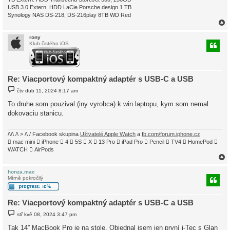
USB 3.0 Extern. HDD LaCie Porsche design 1 TB
Synology NAS DS-218, DS-216play 8TB WD Red
rony
Klub čistého iOS
r
Re: Viacportový kompaktný adaptér s USB-C a USB
P
čtv dub 11, 2024 8:17 am
ř
í
To druhe som pouzival (iny vyrobca) k win laptopu, kym som nemal
s
dokovaciu stanicu.
p
ě
v
e
/\/\ /\ > /\ / Facebook skupina
Uživatelé Apple Watch
a
fb.com/forum.iphone.cz
k
 mac mini  iPhone  4  5S  X  13 Pro  iPad Pro  Pencil  TV4  HomePod 
WATCH  AirPods
honza.mac
Mírně pokročilý
r
Re: Viacportový kompaktný adaptér s USB-C a USB
P
stř kvě 08, 2024 3:47 pm
ř
í
Tak 14” MacBook Pro je na stole. Objednal jsem jen první i-Tec s Glan