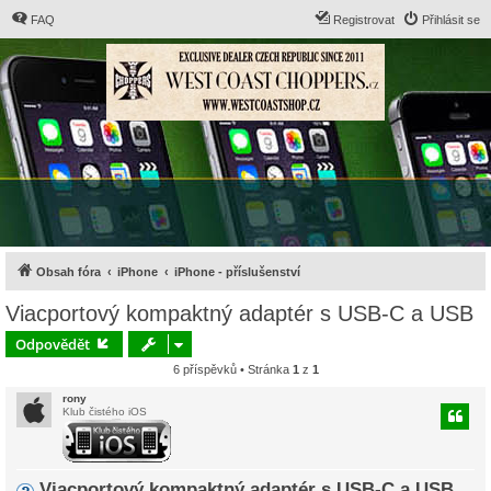
FAQ
Registrovat
Přihlásit se
Obsah fóra
iPhone
iPhone - příslušenství
Viacportový kompaktný adaptér s USB-C a USB
Odpovědět
6 příspěvků • Stránka
1
z
1
rony
Klub čistého iOS
Viacportový kompaktný adaptér s USB-C a USB