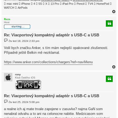
 mac mini  iPhone  4  5S  X  13 Pro  iPad Pro  Pencil  TV4  HomePod 
WATCH  AirPods
Raza
Host
r
Re: Viacportový kompaktný adaptér s USB-C a USB
P
čtv led 18, 2024 2:33 pm
ř
í
Volil bych značku Anker, s tím mám nejlepší opakované zkušenosti.
s
Případně ještě Belkin mě nezklamal.
p
ě
v
https://www.anker.com/collections/chargers?ref=naviMenu
e
k
rony
Klub čistého iOS
r
Re: Viacportový kompaktný adaptér s USB-C a USB
P
čtv led 25, 2024 5:08 pm
ř
í
a realne ich aj mate trvale zapojene v zasuvke? najma GaN som
s
nenabral odvahu a to ani na celonocne nabitie. Medzicasom som
p
ě