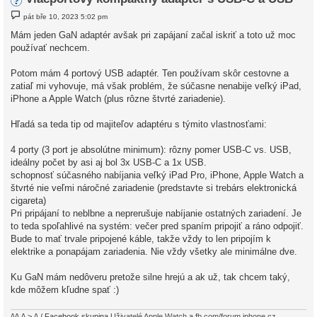
P
pát bře 10, 2023 5:02 pm
ř
í
Mám jeden GaN adaptér avšak pri zapájaní začal iskriť a toto už moc
s
používať nechcem.
p
ě
v
Potom mám 4 portový USB adaptér. Ten používam skôr cestovne a
e
k
zatiaľ mi vyhovuje, má však problém, že súčasne nenabije veľký iPad,
iPhone a Apple Watch (plus rôzne štvrté zariadenie).
Hľadá sa teda tip od majiteľov adaptéru s týmito vlastnosťami:
4 porty (3 port je absolútne minimum): rôzny pomer USB-C vs. USB,
ideálny počet by asi aj bol 3x USB-C a 1x USB.
schopnosť súčasného nabíjania veľký iPad Pro, iPhone, Apple Watch a
štvrté nie veľmi náročné zariadenie (predstavte si trebárs elektronická
cigareta)
Pri pripájaní to neblbne a neprerušuje nabíjanie ostatných zariadení. Je
to teda spoľahlivé na systém: večer pred spaním pripojiť a ráno odpojiť.
Bude to mať trvale pripojené káble, takže vždy to len pripojím k
elektrike a ponapájam zariadenia. Nie vždy všetky ale minimálne dve.
Ku GaN mám nedôveru pretože silne hrejú a ak už, tak chcem taký,
kde môžem kľudne spať :)
/\/\ /\ > /\ / Facebook skupina
Uživatelé Apple Watch
a
fb.com/forum.iphone.cz