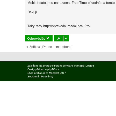
Mobilní data jsou nastavena, FaceTime původně na tomto t
e
k
Děkuji
Taky tady http://spravodaj.madaj.net/ Pro
Odpovědět
Zpět na „iPhone - smartphone“
Založeno na
phpBB
® Forum Software © phpBB Limited
Český překlad –
phpBB.cz
Style
proflat
od ©
Mazeltof
2017
Soukromí
|
Podmínky