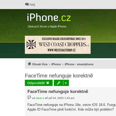
FAQ
Diskuzní fórum o Apple iPhone
Obsah fóra
iPhone
iPhone - smartphone
FaceTime nefunguje korektně
Odpovědět
FaceTime nefunguje korektně
P
od
Jero
»
stř zář 24, 2025 1:43 pm
ř
í
FaceTime nefunguje na iPhonu 16e, verze iOS 18.6. Funguj
s
Apple ID FaceTime plně funkční. Kde může být problém?
p
ě
v