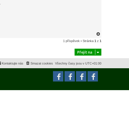
.
N
a
1 příspěvek • Stránka
1
z
1
h
o
r
Přejít na
u
Kontaktujte nás
Smazat cookies
Všechny časy jsou v
UTC+01:00