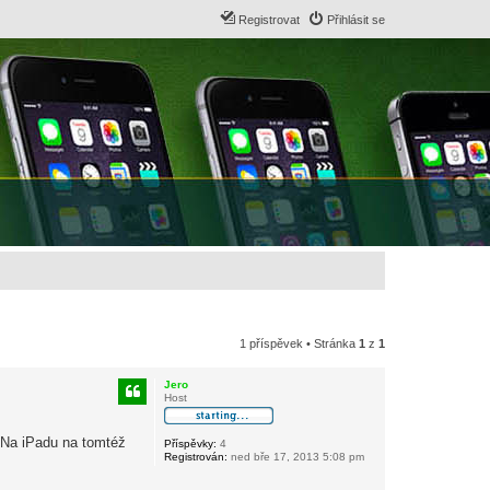
Registrovat
Přihlásit se
1 příspěvek • Stránka
1
z
1
Jero
Host
. Na iPadu na tomtéž
Příspěvky:
4
Registrován:
ned bře 17, 2013 5:08 pm