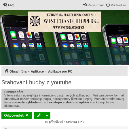
FAQ
Registrovat
Přihlásit se
Obsah fóra
Aplikace
Aplikace pro PC
Stahování hudby z youtube
Pravidla fóra
V tejto sekcií uverejňujte informácie o zaujímavých aplikáciách. Váš príspevok by mal
obsahovať názov aplikácie, popis, screenshoty či video a zdroj. Pred otvorením novej
témy si
overte vyhľadaním už existujúce vlákno o aplikácií,
o ktorej chcete
diskutovať.
Odpovědět
10 příspěvků • Stránka
1
z
1