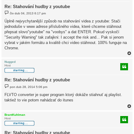
Re: Stahování hudby z youtube
P
čtv dub 04, 2013 6:17 pm
ř
í
Úplně nejvychytanější způsob na stahování videa z youtube: Stači
s
jednoduše v www adrese příslušného videa, které chceme stáhnout
p
ě
přepsat slovo"youtube" na "voobys" a dat ENTER. Pokud vyskočí
v
"Security Warning" tak zafajkni: I accept the risk and... Pak si jenom
e
k
vybrat v jakém formátu a kvalitě chci video stáhnout. 100% funguje na
Chrome.
Nugged
Host
r
Re: Stahování hudby z youtube
P
pon dub 28, 2014 5:06 pm
ř
í
FLVTO converter je super program ktorý dokáže stiahnuť aj playlist.
s
taktiež to vie potom nahádzať do itunes
p
ě
v
e
k
BrantKuhlman
Host
r
Re: Stahování hudby z youtube