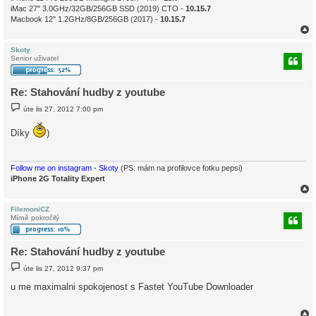
iMac 27" 3.0GHz/32GB/256GB SSD (2019) CTO -
10.15.7
Macbook 12" 1.2GHz/8GB/256GB (2017) -
10.15.7
Skoty
Senior uživatel
r
Re: Stahování hudby z youtube
P
úte lis 27, 2012 7:00 pm
ř
í
s
Díky
)
p
ě
v
e
Follow me on instagram - Skoty
(PS: mám na profilovce fotku pepsi)
k
iPhone 2G Totality Expert
FilemoniCZ
Mírně pokročilý
r
Re: Stahování hudby z youtube
P
úte lis 27, 2012 9:37 pm
ř
í
u me maximalni spokojenost s Fastet YouTube Downloader
s
p
ě
v