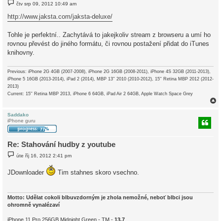
P
čtv srp 09, 2012 10:49 am
ř
í
http://www.jaksta.com/jaksta-deluxe/
s
p
ě
Tohle je perfektní.. Zachytává to jakejkoliv stream z browseru a umí ho
v
rovnou převést do jiného formátu, či rovnou postažení přidat do iTunes
e
k
knihovny.
Previous: iPhone 2G 4GB (2007-2008), iPhone 2G 16GB (2008-2011), iPhone 4S 32GB (2011-2013),
iPhone 5 16GB (2013-2014), iPad 2 (2014), MBP 13'' 2010 (2010-2012), 15'' Retina MBP 2012 (2012-
2013)
Current: 15'' Retina MBP 2013, iPhone 6 64GB, iPad Air 2 64GB, Apple Watch Space Grey
Saddako
iPhone guru
r
Re: Stahování hudby z youtube
P
úte říj 16, 2012 2:41 pm
ř
í
s
JDownloader
Tim stahnes skoro vsechno.
p
ě
v
e
Motto: Udělat cokoli blbuvzdorným je zhola nemožné, neboť blbci jsou
k
ohromně vynalézaví
iPhone 11 Pro 256GB Midnight Green - TM -
13.7