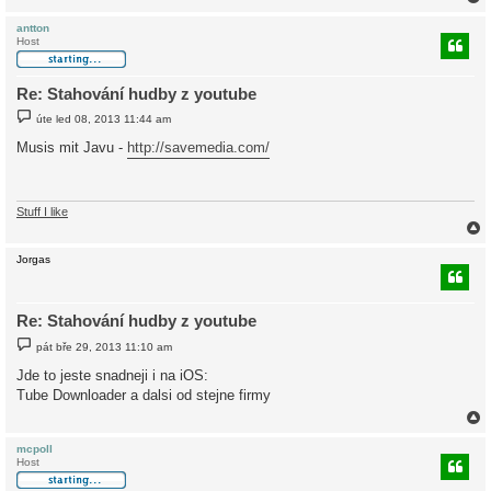
e
k
antton
Host
r
Re: Stahování hudby z youtube
P
úte led 08, 2013 11:44 am
ř
í
Musis mit Javu -
http://savemedia.com/
s
p
ě
v
e
Stuff I like
k
Jorgas
r
Re: Stahování hudby z youtube
P
pát bře 29, 2013 11:10 am
ř
í
Jde to jeste snadneji i na iOS:
s
Tube Downloader a dalsi od stejne firmy
p
ě
v
e
k
mcpoll
Host
r