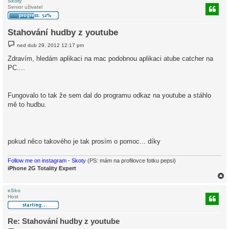
Skoty
Senior uživatel
Stahování hudby z youtube
P
ned dub 29, 2012 12:17 pm
ř
í
Zdravím, hledám aplikaci na mac podobnou aplikaci atube catcher na
s
PC....
p
ě
v
e
k
Fungovalo to tak že sem dal do programu odkaz na youtube a stáhlo
mě to hudbu.
pokud něco takového je tak prosím o pomoc... díky
Follow me on instagram - Skoty
(PS: mám na profilovce fotku pepsi)
iPhone 2G Totality Expert
eSko
Host
r
Re: Stahování hudby z youtube