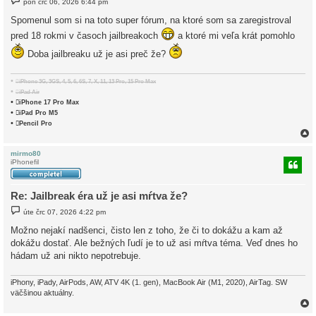
pon črc 06, 2026 6:44 pm
ř
í
Spomenul som si na toto super fórum, na ktoré som sa zaregistroval
s
p
pred 18 rokmi v časoch jailbreakoch
a ktoré mi veľa krát pomohlo
ě
v
Doba jailbreaku už je asi preč že?
e
k
•
iPhone 3G, 3GS, 4, 5, 6, 6S, 7, X, 11, 13 Pro, 15 Pro Max
•
iPad Air
•
iPhone 17 Pro Max
•
iPad Pro M5
•
Pencil Pro
mirmo80
iPhonefil
r
Re: Jailbreak éra už je asi mŕtva že?
P
úte črc 07, 2026 4:22 pm
ř
í
Možno nejakí nadšenci, čisto len z toho, že či to dokážu a kam až
s
dokážu dostať. Ale bežných ľudí je to už asi mŕtva téma. Veď dnes ho
p
ě
hádam už ani nikto nepotrebuje.
v
e
k
iPhony, iPady, AirPods, AW, ATV 4K (1. gen), MacBook Air (M1, 2020), AirTag. SW
väčšinou aktuálny.