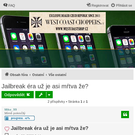
FAQ
Registrovat
Přihlásit se
Obsah fóra
Ostatní
Vše ostatní
Jailbreak éra už je asi mŕtva že?
Odpovědět
2 příspěvky • Stránka
1
z
1
Mike_99
Mírně pokročilý
Jailbreak éra už je asi mŕtva že?
P