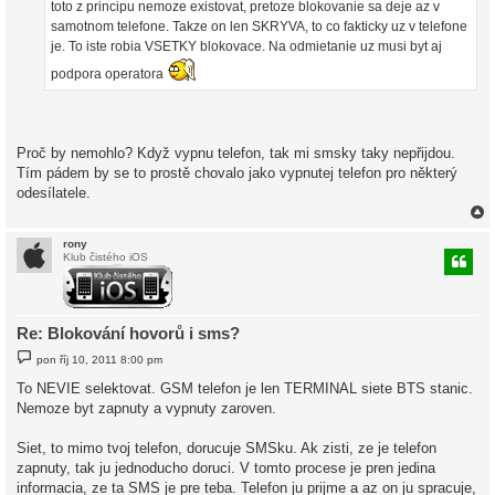
toto z principu nemoze existovat, pretoze blokovanie sa deje az v
samotnom telefone. Takze on len SKRYVA, to co fakticky uz v telefone
je. To iste robia VSETKY blokovace. Na odmietanie uz musi byt aj
podpora operatora
Proč by nemohlo? Když vypnu telefon, tak mi smsky taky nepřijdou.
Tím pádem by se to prostě chovalo jako vypnutej telefon pro některý
odesílatele.
rony
Klub čistého iOS
r
Re: Blokování hovorů i sms?
P
pon říj 10, 2011 8:00 pm
ř
í
To NEVIE selektovat. GSM telefon je len TERMINAL siete BTS stanic.
s
Nemoze byt zapnuty a vypnuty zaroven.
p
ě
v
Siet, to mimo tvoj telefon, dorucuje SMSku. Ak zisti, ze je telefon
e
k
zapnuty, tak ju jednoducho doruci. V tomto procese je pren jedina
informacia, ze ta SMS je pre teba. Telefon ju prijme a az on ju spracuje,