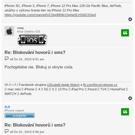
k
iPhone 3G, iPhone 5, iPhone 7, iPhone 12 Pro Max 128 Gb Pacific Blue, AirPods,
ukážky z výkonu hrania hier na iPhone 12 Pro Max
https://youtube.com/channel/UC0epMh6cOejnw5LHXdGSVwA
rony
Klub čistého iOS
r
Re: Blokování hovorů i sms?
P
stř črc 01, 2015 9:51 am
ř
í
Pochopitelne nie. Blokuj si skryte cisla
s
p
ě
v
e
/\/\ /\ > /\ / Facebook skupina
Uživatelé Apple Watch
a
fb.com/forum.iphone.cz
k
 mac mini  iPhone  4  5S  X  13 Pro  iPad Pro  Pencil  TV4  HomePod 
WATCH  AirPods
2L8
iPhone expert
r
Re: Blokování hovorů i sms?
P
stř črc 01, 2015 6:56 pm
ř