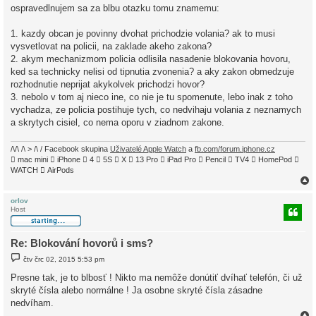
í
ospravedlnujem sa za blbu otazku tomu znamemu:
s
p
ě
1. kazdy obcan je povinny dvohat prichodzie volania? ak to musi
v
vysvetlovat na policii, na zaklade akeho zakona?
e
k
2. akym mechanizmom policia odlisila nasadenie blokovania hovoru,
ked sa technicky nelisi od tipnutia zvonenia? a aky zakon obmedzuje
rozhodnutie neprijat akykolvek prichodzi hovor?
3. nebolo v tom aj nieco ine, co nie je tu spomenute, lebo inak z toho
vychadza, ze policia postihuje tych, co nedvihaju volania z neznamych
a skrytych cisiel, co nema oporu v ziadnom zakone.
/\/\ /\ > /\ / Facebook skupina
Uživatelé Apple Watch
a
fb.com/forum.iphone.cz
 mac mini  iPhone  4  5S  X  13 Pro  iPad Pro  Pencil  TV4  HomePod 
WATCH  AirPods
orlov
Host
r
Re: Blokování hovorů i sms?
P
čtv črc 02, 2015 5:53 pm
ř
í
Presne tak, je to blbosť ! Nikto ma nemôže donútiť dvíhať telefón, či už
s
skryté čísla alebo normálne ! Ja osobne skryté čísla zásadne
p
ě
nedvíham.
v
e