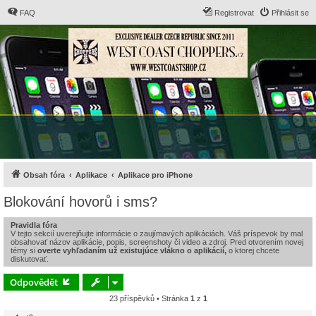
FAQ
Registrovat
Přihlásit se
Obsah fóra
Aplikace
Aplikace pro iPhone
Blokování hovorů i sms?
Pravidla fóra
V tejto sekcií uverejňujte informácie o zaujímavých aplikáciách. Váš príspevok by mal
obsahovať názov aplikácie, popis, screenshoty či video a zdroj. Pred otvorením novej
témy si
overte vyhľadaním už existujúce vlákno o aplikácií,
o ktorej chcete
diskutovať.
Odpovědět
23 příspěvků • Stránka
1
z
1