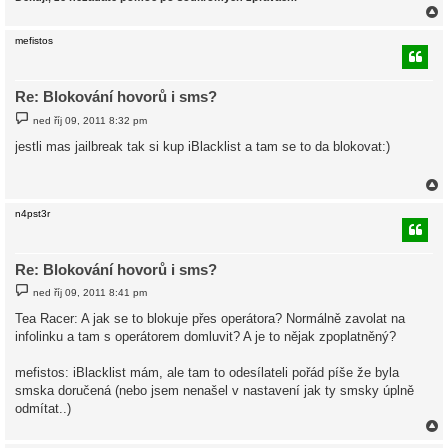
mefistos
r
Re: Blokování hovorů i sms?
P
ned říj 09, 2011 8:32 pm
ř
í
jestli mas jailbreak tak si kup iBlacklist a tam se to da blokovat:)
s
p
ě
v
e
k
n4pst3r
r
Re: Blokování hovorů i sms?
P
ned říj 09, 2011 8:41 pm
ř
í
Tea Racer: A jak se to blokuje přes operátora? Normálně zavolat na
s
infolinku a tam s operátorem domluvit? A je to nějak zpoplatněný?
p
ě
v
mefistos: iBlacklist mám, ale tam to odesílateli pořád píše že byla
e
k
smska doručená (nebo jsem nenašel v nastavení jak ty smsky úplně
odmítat..)