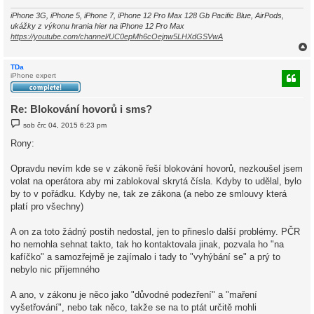
e
k
iPhone 3G, iPhone 5, iPhone 7, iPhone 12 Pro Max 128 Gb Pacific Blue, AirPods,
ukážky z výkonu hrania hier na iPhone 12 Pro Max
https://youtube.com/channel/UC0epMh6cOejnw5LHXdGSVwA
TDa
iPhone expert
r
Re: Blokování hovorů i sms?
P
sob črc 04, 2015 6:23 pm
ř
í
Rony:
s
p
ě
Opravdu nevím kde se v zákoně řeší blokování hovorů, nezkoušel jsem
v
volat na operátora aby mi zablokoval skrytá čísla. Kdyby to udělal, bylo
e
k
by to v pořádku. Kdyby ne, tak ze zákona (a nebo ze smlouvy která
platí pro všechny)
A on za toto žádný postih nedostal, jen to přineslo další problémy. PČR
ho nemohla sehnat takto, tak ho kontaktovala jinak, pozvala ho "na
kafíčko" a samozřejmě je zajímalo i tady to "vyhýbání se" a prý to
nebylo nic příjemného
A ano, v zákonu je něco jako "důvodné podezření" a "maření
vyšetřování", nebo tak něco, takže se na to ptát určitě mohli