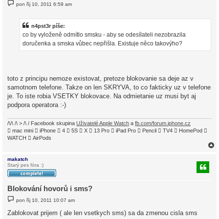
P
pon říj 10, 2011 6:59 am
ř
í
s
p
n4pst3r píše:
ě
co by vyloženě odmítlo smsku - aby se odesílateli nezobrazila
v
e
doručenka a smska vůbec nepřišla. Existuje něco takovýho?
k
toto z principu nemoze existovat, pretoze blokovanie sa deje az v
samotnom telefone. Takze on len SKRYVA, to co fakticky uz v telefone
je. To iste robia VSETKY blokovace. Na odmietanie uz musi byt aj
podpora operatora :-)
/\/\ /\ > /\ / Facebook skupina
Uživatelé Apple Watch
a
fb.com/forum.iphone.cz
 mac mini  iPhone  4  5S  X  13 Pro  iPad Pro  Pencil  TV4  HomePod 
WATCH  AirPods
makatch
Starý pes fóra :)
r
Blokování hovorů i sms?
P
pon říj 10, 2011 10:07 am
ř
í
Zablokovat prijem ( ale len vsetkych sms) sa da zmenou cisla sms
s