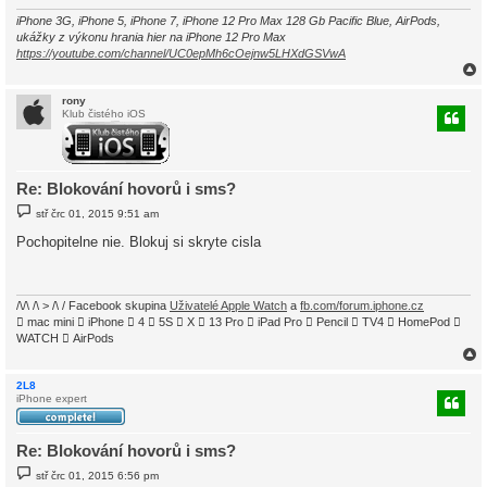
k
iPhone 3G, iPhone 5, iPhone 7, iPhone 12 Pro Max 128 Gb Pacific Blue, AirPods,
ukážky z výkonu hrania hier na iPhone 12 Pro Max
https://youtube.com/channel/UC0epMh6cOejnw5LHXdGSVwA
rony
Klub čistého iOS
r
Re: Blokování hovorů i sms?
P
stř črc 01, 2015 9:51 am
ř
í
Pochopitelne nie. Blokuj si skryte cisla
s
p
ě
v
e
/\/\ /\ > /\ / Facebook skupina
Uživatelé Apple Watch
a
fb.com/forum.iphone.cz
k
 mac mini  iPhone  4  5S  X  13 Pro  iPad Pro  Pencil  TV4  HomePod 
WATCH  AirPods
2L8
iPhone expert
r
Re: Blokování hovorů i sms?
P
stř črc 01, 2015 6:56 pm
ř