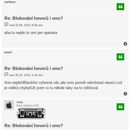
mefistos
r
Re: Blokování hovorů i sms?
P
ned říj 09, 2011 8:46 pm
ř
í
aha to nejde to umi jen operator
s
p
ě
v
e
k
pepol
r
Re: Blokování hovorů i sms?
P
pon říj 10, 2011 4:19 am
ř
í
Ano nejde!iBlacklist výborná věc,ale sms prostě odmítnout neumí,což
s
je veliká chyba!Už jsem si tu někde taky na to stěžoval.
p
ě
v
e
k
rony
Klub čistého iOS
r
Re: Blokování hovorů i sms?