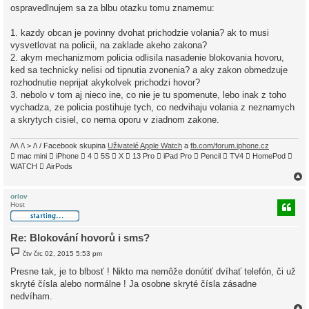
í
ospravedlnujem sa za blbu otazku tomu znamemu:
s
p
ě
1. kazdy obcan je povinny dvohat prichodzie volania? ak to musi
v
vysvetlovat na policii, na zaklade akeho zakona?
e
k
2. akym mechanizmom policia odlisila nasadenie blokovania hovoru,
ked sa technicky nelisi od tipnutia zvonenia? a aky zakon obmedzuje
rozhodnutie neprijat akykolvek prichodzi hovor?
3. nebolo v tom aj nieco ine, co nie je tu spomenute, lebo inak z toho
vychadza, ze policia postihuje tych, co nedvihaju volania z neznamych
a skrytych cisiel, co nema oporu v ziadnom zakone.
/\/\ /\ > /\ / Facebook skupina
Uživatelé Apple Watch
a
fb.com/forum.iphone.cz
 mac mini  iPhone  4  5S  X  13 Pro  iPad Pro  Pencil  TV4  HomePod 
WATCH  AirPods
orlov
Host
r
Re: Blokování hovorů i sms?
P
čtv črc 02, 2015 5:53 pm
ř
í
Presne tak, je to blbosť ! Nikto ma nemôže donútiť dvíhať telefón, či už
s
skryté čísla alebo normálne ! Ja osobne skryté čísla zásadne
p
ě
nedvíham.
v
e