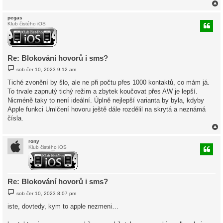
pegas
Klub čistého iOS
r
Re: Blokování hovorů i sms?
P
sob čer 10, 2023 9:12 am
ř
í
Tiché zvonění by šlo, ale ne při počtu přes 1000 kontaktů, co mám já.
s
To trvale zapnutý tichý režim a zbytek koučovat přes AW je lepší.
p
ě
Nicméně taky to není ideální. Úplně nejlepší varianta by byla, kdyby
v
Apple funkci Umlčení hovoru ještě dále rozdělil na skrytá a neznámá
e
k
čísla.
rony
Klub čistého iOS
r
Re: Blokování hovorů i sms?
P
sob čer 10, 2023 8:07 pm
ř
í
iste, dovtedy, kym to apple nezmeni…
s
p
ě