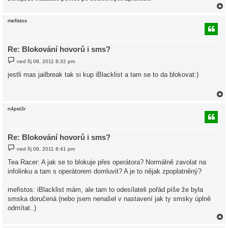
mefistos
r
Re: Blokování hovorů i sms?
P
ned říj 09, 2011 8:32 pm
ř
í
jestli mas jailbreak tak si kup iBlacklist a tam se to da blokovat:)
s
p
ě
v
e
k
n4pst3r
r
Re: Blokování hovorů i sms?
P
ned říj 09, 2011 8:41 pm
ř
í
Tea Racer: A jak se to blokuje přes operátora? Normálně zavolat na
s
infolinku a tam s operátorem domluvit? A je to nějak zpoplatněný?
p
ě
v
mefistos: iBlacklist mám, ale tam to odesílateli pořád píše že byla
e
k
smska doručená (nebo jsem nenašel v nastavení jak ty smsky úplně
odmítat..)