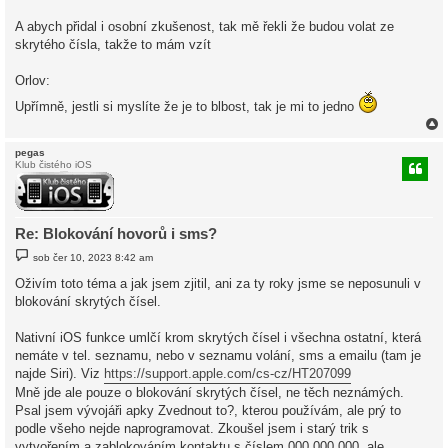
A abych přidal i osobní zkušenost, tak mě řekli že budou volat ze
skrytého čísla, takže to mám vzít
Orlov:
Upřímně, jestli si myslíte že je to blbost, tak je mi to jedno
pegas
Klub čistého iOS
r
Re: Blokování hovorů i sms?
P
sob čer 10, 2023 8:42 am
ř
í
Oživím toto téma a jak jsem zjitil, ani za ty roky jsme se neposunuli v
s
blokování skrytých čísel.
p
ě
v
Nativní iOS funkce umlčí krom skrytých čísel i všechna ostatní, která
e
k
nemáte v tel. seznamu, nebo v seznamu volání, sms a emailu (tam je
najde Siri). Viz
https://support.apple.com/cs-cz/HT207099
Mně jde ale pouze o blokování skrytých čísel, ne těch neznámých.
Psal jsem vývojáři apky Zvednout to?, kterou používám, ale prý to
podle všeho nejde naprogramovat. Zkoušel jsem i starý trik s
vytvořením a zablokováním kontaktu s číslem 000 000 000, ale