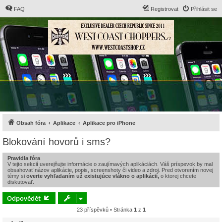
FAQ
Registrovat
Přihlásit se
Obsah fóra
Aplikace
Aplikace pro iPhone
Blokování hovorů i sms?
Pravidla fóra
V tejto sekcií uverejňujte informácie o zaujímavých aplikáciách. Váš príspevok by mal
obsahovať názov aplikácie, popis, screenshoty či video a zdroj. Pred otvorením novej
témy si
overte vyhľadaním už existujúce vlákno o aplikácií,
o ktorej chcete
diskutovať.
Odpovědět
23 příspěvků • Stránka
1
z
1