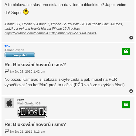
í
A to blokovanie skryteho cisla sa da v tomto iblackliste? Jaj uz vidim
s
p
da! Super
ě
v
e
iPhone 3G, iPhone 5, iPhone 7, iPhone 12 Pro Max 128 Gb Pacific Blue, AirPods,
k
ukážky z výkonu hrania hier na iPhone 12 Pro Max
https://youtube.com/channel/UC0epMh6cOejnw5LHXdGSVwA
TDa
iPhone expert
r
Re: Blokování hovorů i sms?
P
čtv črc 02, 2015 1:42 pm
ř
í
No pozor. Kamarád si zakázal skryté čísla a pak musel na PČR
s
vysvětlovat "na kafíčku" proč to udělal (PČR volá ze skrytých čísel)
p
ě
v
e
k
rony
Klub čistého iOS
r
Re: Blokování hovorů i sms?
P
čtv črc 02, 2015 4:13 pm
ř