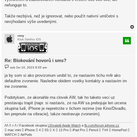
nefunguje to.
Takže nezbývá, než je ignorovat, nebo použít nativní umlčetní s
nevýhodami výše uvedenými.
rony
Klub čistého iOS
r
Re: Blokování hovorů i sms?
P
sob čer 10, 2023 8:55 am
ř
í
ja by som si ako provizorium urobil to, ze nastavim tichu m4r ako
s
defaultne zvonenie. Nasledne obidem vsetky kontakty a nastavim im
p
ě
ine zvonenie.
v
e
k
Podotykam, ze akonahle ma clovek AW, tak ho taketo veci uz
prestavaju trapit (napr. si nastavis, ze na AW sa prebojuje len urcena
skupina ludi, iPhone je nepretrzite v tichom rezime (nie Kino/Divadlo,
len prepnute na vibracie), takze neotravuje zvonenim).
/\/\ /\ > /\ / Facebook skupina
Uživatelé Apple Watch
a
fb.com/forum.iphone.cz
 mac mini  iPhone  4  5S  X  13 Pro  iPad Pro  Pencil  TV4  HomePod 
WATCH  AirPods