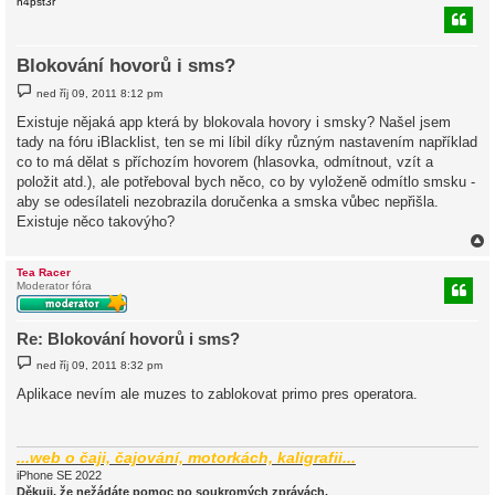
n4pst3r
Blokování hovorů i sms?
P
ned říj 09, 2011 8:12 pm
ř
í
Existuje nějaká app která by blokovala hovory i smsky? Našel jsem
s
tady na fóru iBlacklist, ten se mi líbil díky různým nastavením například
p
ě
co to má dělat s příchozím hovorem (hlasovka, odmítnout, vzít a
v
položit atd.), ale potřeboval bych něco, co by vyloženě odmítlo smsku -
e
k
aby se odesílateli nezobrazila doručenka a smska vůbec nepřišla.
Existuje něco takovýho?
Tea Racer
Moderator fóra
r
Re: Blokování hovorů i sms?
P
ned říj 09, 2011 8:32 pm
ř
í
Aplikace nevím ale muzes to zablokovat primo pres operatora.
s
p
ě
v
e
...web o čaji, čajování, motorkách, kaligrafii...
k
iPhone SE 2022
Děkuji, že nežádáte pomoc po soukromých zprávách.