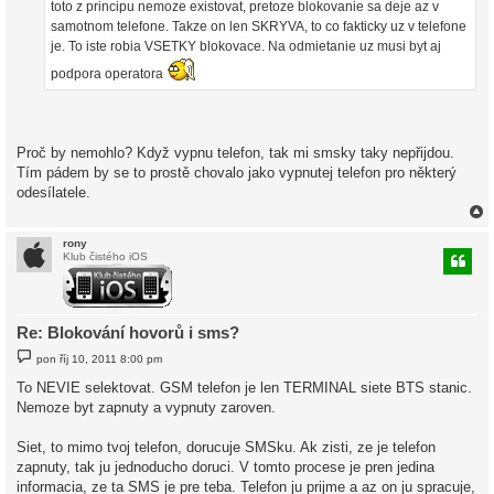
toto z principu nemoze existovat, pretoze blokovanie sa deje az v
samotnom telefone. Takze on len SKRYVA, to co fakticky uz v telefone
je. To iste robia VSETKY blokovace. Na odmietanie uz musi byt aj
podpora operatora
Proč by nemohlo? Když vypnu telefon, tak mi smsky taky nepřijdou.
Tím pádem by se to prostě chovalo jako vypnutej telefon pro některý
odesílatele.
rony
Klub čistého iOS
r
Re: Blokování hovorů i sms?
P
pon říj 10, 2011 8:00 pm
ř
í
To NEVIE selektovat. GSM telefon je len TERMINAL siete BTS stanic.
s
Nemoze byt zapnuty a vypnuty zaroven.
p
ě
v
Siet, to mimo tvoj telefon, dorucuje SMSku. Ak zisti, ze je telefon
e
k
zapnuty, tak ju jednoducho doruci. V tomto procese je pren jedina
informacia, ze ta SMS je pre teba. Telefon ju prijme a az on ju spracuje,