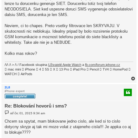
lenze tu dorucenku generuje SIET. Dorucenku totiz tvoj telefon
NEODOSIELA. Siet ked uspesne doruci SMS vygeneruje odosielatelovi
dalsiu SMS, dorucenka je len SMS.
Neviem, ci to chapes. Preto vsetky filtrovace len SKRYVAJU. V
skutocnosti nic neblokuju. Idealny pripad by bolo rozsirenie protokolu
GSM komunikacie o moznost telefonu poslat do siete blacklisty a
whitelisty. Take ale nie je a NEBUDE.
Kolko mas rokov?
/\/\ /\ > /\ / Facebook skupina
Uživatelé Apple Watch
a
fb.com/forum.iphone.cz
 mac mini  iPhone  4  5S  X  13 Pro  iPad Pro  Pencil  TV4  HomePod 
WATCH  AirPods
2L8
iPhone expert
r
Re: Blokování hovorů i sms?
P
stř črc 01, 2015 9:34 am
ř
í
Chcem sa spytat, mam blokovane jedno cislo, ale ked si to cislo
s
dotycny skryje aj tak mi moze volat z utajeneho cisla!!! Je appka co aj
p
ě
to blokuje????
v
e