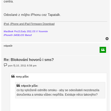
centra.
p
ě
v
e
k
Odoslané z môjho iPhonu cez Tapatalk.
iPod, iPhone and iPad Firmware Download
MacBook Pro13,Early 2011,OS X Yosemite
iPhone6+,64GB,iOS 9beta3
n4pst3r
r
Re: Blokování hovorů i sms?
P
pon říj 10, 2011 6:58 pm
ř
í
s
p
rony píše:
ě
v
e
n4pst3r píše:
k
co by vyloženě odmítlo smsku - aby se odesílateli nezobrazila
doručenka a smska vůbec nepřišla. Existuje něco takovýho?