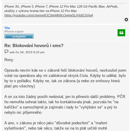
e
k
iPhone 3G, iPhone 5, iPhone 7, iPhone 12 Pro Max 128 Gb Pacific Blue, AirPods,
ukážky z výkonu hrania hier na iPhone 12 Pro Max
https://youtube.com/channel/UC0epMh6cOejnw5LHXdGSVwA
TDa
iPhone expert
r
Re: Blokování hovorů i sms?
P
sob črc 04, 2015 6:23 pm
ř
í
Rony:
s
p
ě
Opravdu nevím kde se v zákoně řeší blokování hovorů, nezkoušel jsem
v
volat na operátora aby mi zablokoval skrytá čísla. Kdyby to udělal, bylo
e
k
by to v pořádku. Kdyby ne, tak ze zákona (a nebo ze smlouvy která
platí pro všechny)
A on za toto žádný postih nedostal, jen to přineslo další problémy. PČR
ho nemohla sehnat takto, tak ho kontaktovala jinak, pozvala ho "na
kafíčko" a samozřejmě je zajímalo i tady to "vyhýbání se" a prý to
nebylo nic příjemného
A ano, v zákonu je něco jako "důvodné podezření" a "maření
vyšetřování", nebo tak něco, takže se na to ptát určitě mohli