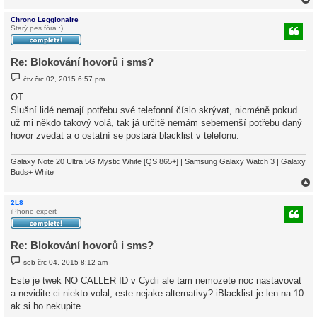
k
Chrono Leggionaire
Starý pes fóra :)
r
Re: Blokování hovorů i sms?
P
čtv črc 02, 2015 6:57 pm
ř
í
OT:
s
Slušní lidé nemají potřebu své telefonní číslo skrývat, nicméně pokud
p
ě
už mi někdo takový volá, tak já určitě nemám sebemenší potřebu daný
v
hovor zvedat a o ostatní se postará blacklist v telefonu.
e
k
Galaxy Note 20 Ultra 5G Mystic White [QS 865+] | Samsung Galaxy Watch 3 | Galaxy
Buds+ White
2L8
iPhone expert
r
Re: Blokování hovorů i sms?
P
sob črc 04, 2015 8:12 am
ř
í
Este je twek NO CALLER ID v Cydii ale tam nemozete noc nastavovat
s
a nevidite ci niekto volal, este nejake alternativy? iBlacklist je len na 10
p
ě
ak si ho nekupite ..
v