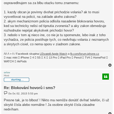
í
ospravedlnujem sa za blbu otazku tomu znamemu:
s
p
ě
1. kazdy obcan je povinny dvohat prichodzie volania? ak to musi
v
vysvetlovat na policii, na zaklade akeho zakona?
e
k
2. akym mechanizmom policia odlisila nasadenie blokovania hovoru,
ked sa technicky nelisi od tipnutia zvonenia? a aky zakon obmedzuje
rozhodnutie neprijat akykolvek prichodzi hovor?
3. nebolo v tom aj nieco ine, co nie je tu spomenute, lebo inak z toho
vychadza, ze policia postihuje tych, co nedvihaju volania z neznamych
a skrytych cisiel, co nema oporu v ziadnom zakone.
/\/\ /\ > /\ / Facebook skupina
Uživatelé Apple Watch
a
fb.com/forum.iphone.cz
 mac mini  iPhone  4  5S  X  13 Pro  iPad Pro  Pencil  TV4  HomePod 
WATCH  AirPods
orlov
Host
r
Re: Blokování hovorů i sms?
P
čtv črc 02, 2015 5:53 pm
ř
í
Presne tak, je to blbosť ! Nikto ma nemôže donútiť dvíhať telefón, či už
s
skryté čísla alebo normálne ! Ja osobne skryté čísla zásadne
p
ě
nedvíham.
v
e