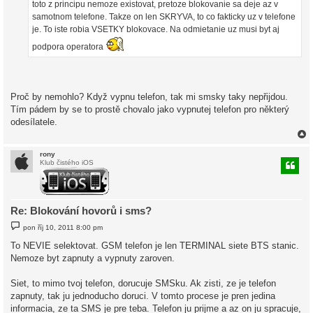
toto z principu nemoze existovat, pretoze blokovanie sa deje az v
samotnom telefone. Takze on len SKRYVA, to co fakticky uz v telefone
je. To iste robia VSETKY blokovace. Na odmietanie uz musi byt aj
podpora operatora
Proč by nemohlo? Když vypnu telefon, tak mi smsky taky nepřijdou.
Tím pádem by se to prostě chovalo jako vypnutej telefon pro některý
odesílatele.
rony
Klub čistého iOS
r
Re: Blokování hovorů i sms?
P
pon říj 10, 2011 8:00 pm
ř
í
To NEVIE selektovat. GSM telefon je len TERMINAL siete BTS stanic.
s
Nemoze byt zapnuty a vypnuty zaroven.
p
ě
v
Siet, to mimo tvoj telefon, dorucuje SMSku. Ak zisti, ze je telefon
e
k
zapnuty, tak ju jednoducho doruci. V tomto procese je pren jedina
informacia, ze ta SMS je pre teba. Telefon ju prijme a az on ju spracuje,