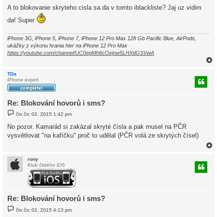
í
A to blokovanie skryteho cisla sa da v tomto iblackliste? Jaj uz vidim
s
p
da! Super
ě
v
e
iPhone 3G, iPhone 5, iPhone 7, iPhone 12 Pro Max 128 Gb Pacific Blue, AirPods,
k
ukážky z výkonu hrania hier na iPhone 12 Pro Max
https://youtube.com/channel/UC0epMh6cOejnw5LHXdGSVwA
TDa
iPhone expert
r
Re: Blokování hovorů i sms?
P
čtv črc 02, 2015 1:42 pm
ř
í
No pozor. Kamarád si zakázal skryté čísla a pak musel na PČR
s
vysvětlovat "na kafíčku" proč to udělal (PČR volá ze skrytých čísel)
p
ě
v
e
k
rony
Klub čistého iOS
r
Re: Blokování hovorů i sms?
P
čtv črc 02, 2015 4:13 pm
ř