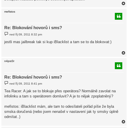
mefistos
r
Re: Blokování hovorů i sms?
P
ned říj 09, 2011 8:32 pm
ř
í
jestli mas jailbreak tak si kup iBlacklist a tam se to da blokovat:)
s
p
ě
v
e
k
n4pst3r
r
Re: Blokování hovorů i sms?
P
ned říj 09, 2011 8:41 pm
ř
í
Tea Racer: A jak se to blokuje přes operátora? Normálně zavolat na
s
infolinku a tam s operátorem domluvit? A je to nějak zpoplatněný?
p
ě
v
mefistos: iBlacklist mám, ale tam to odesílateli pořád píše že byla
e
k
smska doručená (nebo jsem nenašel v nastavení jak ty smsky úplně
odmítat..)