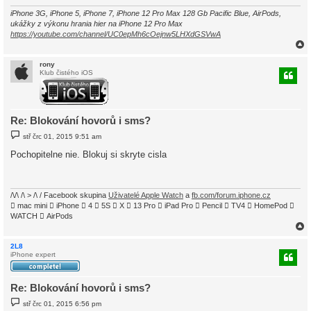
k
iPhone 3G, iPhone 5, iPhone 7, iPhone 12 Pro Max 128 Gb Pacific Blue, AirPods,
ukážky z výkonu hrania hier na iPhone 12 Pro Max
https://youtube.com/channel/UC0epMh6cOejnw5LHXdGSVwA
rony
Klub čistého iOS
r
Re: Blokování hovorů i sms?
P
stř črc 01, 2015 9:51 am
ř
í
Pochopitelne nie. Blokuj si skryte cisla
s
p
ě
v
e
/\/\ /\ > /\ / Facebook skupina
Uživatelé Apple Watch
a
fb.com/forum.iphone.cz
k
 mac mini  iPhone  4  5S  X  13 Pro  iPad Pro  Pencil  TV4  HomePod 
WATCH  AirPods
2L8
iPhone expert
r
Re: Blokování hovorů i sms?
P
stř črc 01, 2015 6:56 pm
ř