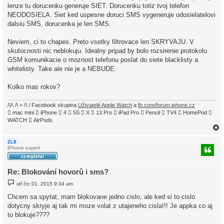
lenze tu dorucenku generuje SIET. Dorucenku totiz tvoj telefon
NEODOSIELA. Siet ked uspesne doruci SMS vygeneruje odosielatelovi
dalsiu SMS, dorucenka je len SMS.
Neviem, ci to chapes. Preto vsetky filtrovace len SKRYVAJU. V
skutocnosti nic neblokuju. Idealny pripad by bolo rozsirenie protokolu
GSM komunikacie o moznost telefonu poslat do siete blacklisty a
whitelisty. Take ale nie je a NEBUDE.
Kolko mas rokov?
/\/\ /\ > /\ / Facebook skupina
Uživatelé Apple Watch
a
fb.com/forum.iphone.cz
 mac mini  iPhone  4  5S  X  13 Pro  iPad Pro  Pencil  TV4  HomePod 
WATCH  AirPods
2L8
iPhone expert
r
Re: Blokování hovorů i sms?
P
stř črc 01, 2015 9:34 am
ř
í
Chcem sa spytat, mam blokovane jedno cislo, ale ked si to cislo
s
dotycny skryje aj tak mi moze volat z utajeneho cisla!!! Je appka co aj
p
ě
to blokuje????
v
e