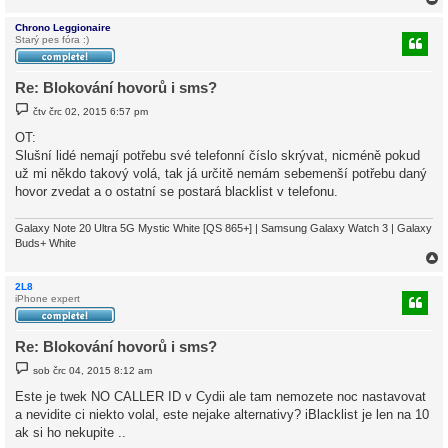
k
Chrono Leggionaire
Starý pes fóra :)
r
Re: Blokování hovorů i sms?
P
čtv črc 02, 2015 6:57 pm
ř
í
OT:
s
Slušní lidé nemají potřebu své telefonní číslo skrývat, nicméně pokud
p
ě
už mi někdo takový volá, tak já určitě nemám sebemenší potřebu daný
v
hovor zvedat a o ostatní se postará blacklist v telefonu.
e
k
Galaxy Note 20 Ultra 5G Mystic White [QS 865+] | Samsung Galaxy Watch 3 | Galaxy
Buds+ White
2L8
iPhone expert
r
Re: Blokování hovorů i sms?
P
sob črc 04, 2015 8:12 am
ř
í
Este je twek NO CALLER ID v Cydii ale tam nemozete noc nastavovat
s
a nevidite ci niekto volal, este nejake alternativy? iBlacklist je len na 10
p
ě
ak si ho nekupite ..
v