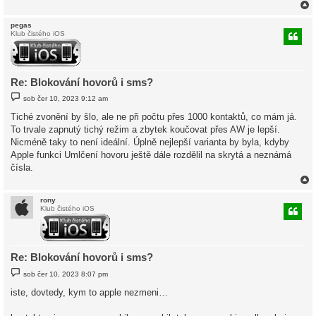
pegas
Klub čistého iOS
r
Re: Blokování hovorů i sms?
P
sob čer 10, 2023 9:12 am
ř
í
Tiché zvonění by šlo, ale ne při počtu přes 1000 kontaktů, co mám já.
s
To trvale zapnutý tichý režim a zbytek koučovat přes AW je lepší.
p
ě
Nicméně taky to není ideální. Úplně nejlepší varianta by byla, kdyby
v
Apple funkci Umlčení hovoru ještě dále rozdělil na skrytá a neznámá
e
k
čísla.
rony
Klub čistého iOS
r
Re: Blokování hovorů i sms?
P
sob čer 10, 2023 8:07 pm
ř
í
iste, dovtedy, kym to apple nezmeni…
s
p
ě