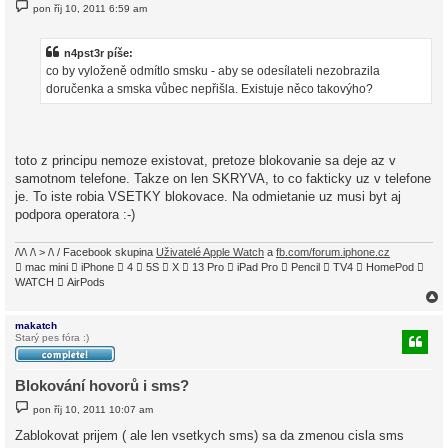
P
pon říj 10, 2011 6:59 am
ř
í
s
p
n4pst3r píše:
ě
co by vyloženě odmítlo smsku - aby se odesílateli nezobrazila
v
e
doručenka a smska vůbec nepřišla. Existuje něco takovýho?
k
toto z principu nemoze existovat, pretoze blokovanie sa deje az v
samotnom telefone. Takze on len SKRYVA, to co fakticky uz v telefone
je. To iste robia VSETKY blokovace. Na odmietanie uz musi byt aj
podpora operatora :-)
/\/\ /\ > /\ / Facebook skupina
Uživatelé Apple Watch
a
fb.com/forum.iphone.cz
 mac mini  iPhone  4  5S  X  13 Pro  iPad Pro  Pencil  TV4  HomePod 
WATCH  AirPods
makatch
Starý pes fóra :)
r
Blokování hovorů i sms?
P
pon říj 10, 2011 10:07 am
ř
í
Zablokovat prijem ( ale len vsetkych sms) sa da zmenou cisla sms
s