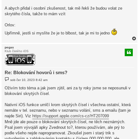
A abych přidal i osobní zkušenost, tak mě řekli že budou volat ze
skrytého čísla, takže to mám vzít
Orlov:
Upřímně, jestli si myslíte že je to blbost, tak je mi to jedno
pegas
Klub čistého iOS
r
Re: Blokování hovorů i sms?
P
sob čer 10, 2023 8:42 am
ř
í
Oživím toto téma a jak jsem zjitil, ani za ty roky jsme se neposunuli v
s
blokování skrytých čísel.
p
ě
v
Nativní iOS funkce umlčí krom skrytých čísel i všechna ostatní, která
e
k
nemáte v tel. seznamu, nebo v seznamu volání, sms a emailu (tam je
najde Siri). Viz
https://support.apple.com/cs-cz/HT207099
Mně jde ale pouze o blokování skrytých čísel, ne těch neznámých.
Psal jsem vývojáři apky Zvednout to?, kterou používám, ale prý to
podle všeho nejde naprogramovat. Zkoušel jsem i starý trik s
vytvořením a zablokováním kontaktu s číslem 000 000 000, ale