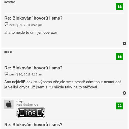
mefistos
r
Re: Blokování hovorů i sms?
P
ned říj 09, 2011 8:46 pm
ř
í
aha to nejde to umi jen operator
s
p
ě
v
e
k
pepol
r
Re: Blokování hovorů i sms?
P
pon říj 10, 2011 4:19 am
ř
í
Ano nejde!iBlacklist výborná věc,ale sms prostě odmítnout neumí,což
s
je veliká chyba!Už jsem si tu někde taky na to stěžoval.
p
ě
v
e
k
rony
Klub čistého iOS
r
Re: Blokování hovorů i sms?