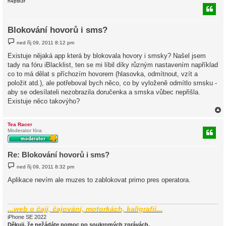
n4pst3r
Blokování hovorů i sms?
P
ned říj 09, 2011 8:12 pm
ř
í
Existuje nějaká app která by blokovala hovory i smsky? Našel jsem
s
tady na fóru iBlacklist, ten se mi líbil díky různým nastavením například
p
ě
co to má dělat s příchozím hovorem (hlasovka, odmítnout, vzít a
v
položit atd.), ale potřeboval bych něco, co by vyloženě odmítlo smsku -
e
k
aby se odesílateli nezobrazila doručenka a smska vůbec nepřišla.
Existuje něco takovýho?
Tea Racer
Moderator fóra
r
Re: Blokování hovorů i sms?
P
ned říj 09, 2011 8:32 pm
ř
í
Aplikace nevím ale muzes to zablokovat primo pres operatora.
s
p
ě
v
e
...web o čaji, čajování, motorkách, kaligrafii...
k
iPhone SE 2022
Děkuji, že nežádáte pomoc po soukromých zprávách.