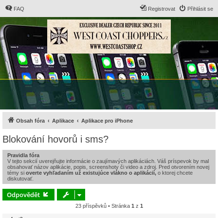
FAQ
Registrovat
Přihlásit se
Obsah fóra
Aplikace
Aplikace pro iPhone
Blokování hovorů i sms?
Pravidla fóra
V tejto sekcií uverejňujte informácie o zaujímavých aplikáciách. Váš príspevok by mal
obsahovať názov aplikácie, popis, screenshoty či video a zdroj. Pred otvorením novej
témy si
overte vyhľadaním už existujúce vlákno o aplikácií,
o ktorej chcete
diskutovať.
Odpovědět
23 příspěvků • Stránka
1
z
1