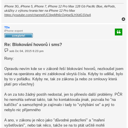
e
k
iPhone 3G, iPhone 5, iPhone 7, iPhone 12 Pro Max 128 Gb Pacific Blue, AirPods,
ukážky z výkonu hrania hier na iPhone 12 Pro Max
https://youtube.com/channel/UC0epMh6cOejnw5LHXdGSVwA
TDa
iPhone expert
r
Re: Blokování hovorů i sms?
P
sob črc 04, 2015 6:23 pm
ř
í
Rony:
s
p
ě
Opravdu nevím kde se v zákoně řeší blokování hovorů, nezkoušel jsem
v
volat na operátora aby mi zablokoval skrytá čísla. Kdyby to udělal, bylo
e
k
by to v pořádku. Kdyby ne, tak ze zákona (a nebo ze smlouvy která
platí pro všechny)
A on za toto žádný postih nedostal, jen to přineslo další problémy. PČR
ho nemohla sehnat takto, tak ho kontaktovala jinak, pozvala ho "na
kafíčko" a samozřejmě je zajímalo i tady to "vyhýbání se" a prý to
nebylo nic příjemného
A ano, v zákonu je něco jako "důvodné podezření" a "maření
vyšetřování", nebo tak něco, takže se na to ptát určitě mohli