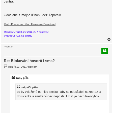
centra.
p
ě
v
e
k
Odoslané z môjho iPhonu cez Tapatalk.
iPod, iPhone and iPad Firmware Download
MacBook Pro13,Early 2011,OS X Yosemite
iPhone6+,64GB,iOS 9beta3
n4pst3r
r
Re: Blokování hovorů i sms?
P
pon říj 10, 2011 6:58 pm
ř
í
s
p
rony píše:
ě
v
e
n4pst3r píše:
k
co by vyloženě odmítlo smsku - aby se odesílateli nezobrazila
doručenka a smska vůbec nepřišla. Existuje něco takovýho?