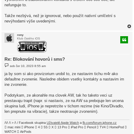
nefunguje to.
Takže nezbývá, než je ignorovat, nebo použít nativní umlčetní s
nevýhodami výše uvedenými.
rony
Klub čistého iOS
r
Re: Blokování hovorů i sms?
P
sob čer 10, 2023 8:55 am
ř
í
ja by som si ako provizorium urobil to, ze nastavim tichu m4r ako
s
defaultne zvonenie. Nasledne obidem vsetky kontakty a nastavim im
p
ě
ine zvonenie.
v
e
k
Podotykam, ze akonahle ma clovek AW, tak ho taketo veci uz
prestavaju trapit (napr. si nastavis, ze na AW sa prebojuje len urcena
skupina ludi, iPhone je nepretrzite v tichom rezime (nie Kino/Divadlo,
len prepnute na vibracie), takze neotravuje zvonenim).
/\/\ /\ > /\ / Facebook skupina
Uživatelé Apple Watch
a
fb.com/forum.iphone.cz
 mac mini  iPhone  4  5S  X  13 Pro  iPad Pro  Pencil  TV4  HomePod 
WATCH  AirPods