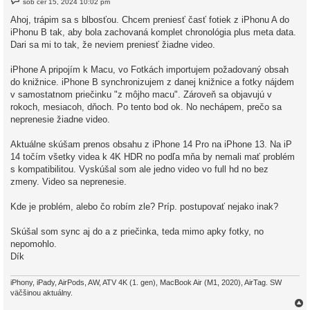
sob čer 15, 2024 10:02 pm
ř
í
Ahoj, trápim sa s blbosťou. Chcem preniesť časť fotiek z iPhonu A do
s
iPhonu B tak, aby bola zachovaná komplet chronológia plus meta data.
p
ě
Dari sa mi to tak, že neviem preniesť žiadne video.
v
e
k
iPhone A pripojím k Macu, vo Fotkách importujem požadovaný obsah
do knižnice. iPhone B synchronizujem z danej knižnice a fotky nájdem
v samostatnom priečinku "z môjho macu". Zároveň sa objavujú v
rokoch, mesiacoh, dňoch. Po tento bod ok. No nechápem, prečo sa
neprenesie žiadne video.
Aktuálne skúšam prenos obsahu z iPhone 14 Pro na iPhone 13. Na iP
14 točím všetky videa k 4K HDR no podľa mňa by nemali mať problém
s kompatibilitou. Vyskúšal som ale jedno video vo full hd no bez
zmeny. Video sa neprenesie.
Kde je problém, alebo čo robím zle? Príp. postupovať nejako inak?
Skúšal som sync aj do a z priečinka, teda mimo apky fotky, no
nepomohlo.
Dík
iPhony, iPady, AirPods, AW, ATV 4K (1. gen), MacBook Air (M1, 2020), AirTag. SW
väčšinou aktuálny.