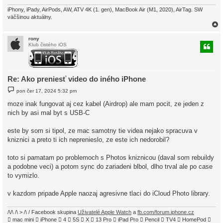
iPhony, iPady, AirPods, AW, ATV 4K (1. gen), MacBook Air (M1, 2020), AirTag. SW
väčšinou aktuálny.
rony
Klub čistého iOS
r
Re: Ako preniesť video do iného iPhone
P
pon čer 17, 2024 5:32 pm
ř
í
moze inak fungovat aj cez kabel (Airdrop) ale mam pocit, ze jeden z
s
nich by asi mal byt s USB-C
p
ě
v
este by som si tipol, ze mac samotny tie videa nejako spracuva v
e
k
kniznici a preto ti ich neprenieslo, ze este ich nedorobil?
toto si pamatam po problemoch s Photos kniznicou (daval som rebuildy
a podobne veci) a potom sync do zariadeni blbol, dlho trval ale po case
to vymizlo.
v kazdom pripade Apple naozaj agresivne tlaci do iCloud Photo library.
/\/\ /\ > /\ / Facebook skupina
Uživatelé Apple Watch
a
fb.com/forum.iphone.cz
 mac mini  iPhone  4  5S  X  13 Pro  iPad Pro  Pencil  TV4  HomePod 