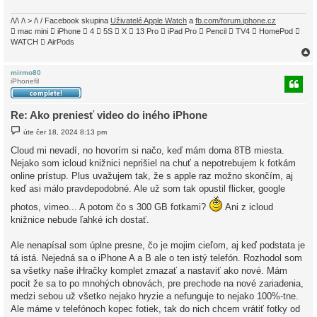
ě
v
e
/\/\ /\ > /\ / Facebook skupina
Uživatelé Apple Watch
a
fb.com/forum.iphone.cz
k
 mac mini  iPhone  4  5S  X  13 Pro  iPad Pro  Pencil  TV4  HomePod 
WATCH  AirPods
mirmo80
iPhonefil
r
Re: Ako preniesť video do iného iPhone
P
úte čer 18, 2024 8:13 pm
ř
í
Cloud mi nevadí, no hovorím si načo, keď mám doma 8TB miesta.
s
Nejako som icloud knižnici neprišiel na chuť a nepotrebujem k fotkám
p
ě
online prístup. Plus uvažujem tak, že s apple raz možno skončím, aj
v
keď asi málo pravdepodobné. Ale už som tak opustil flicker, google
e
k
photos, vimeo... A potom čo s 300 GB fotkami?
Ani z icloud
knižnice nebude ľahké ich dostať.
Ale nenapísal som úplne presne, čo je mojim cieľom, aj keď podstata je
tá istá. Nejedná sa o iPhone A a B ale o ten istý telefón. Rozhodol som
sa všetky naše iHračky komplet zmazať a nastaviť ako nové. Mám
pocit že sa to po mnohých obnovách, pre prechode na nové zariadenia,
medzi sebou už všetko nejako hryzie a nefunguje to nejako 100%-tne.
Ale máme v telefónoch kopec fotiek, tak do nich chcem vrátiť fotky od