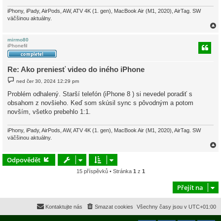
v
e
iPhony, iPady, AirPods, AW, ATV 4K (1. gen), MacBook Air (M1, 2020), AirTag. SW
k
väčšinou aktuálny.
mirmo80
iPhonefil
r
Re: Ako preniesť video do iného iPhone
P
ned čer 30, 2024 12:29 pm
ř
í
Problém odhalený. Starší telefón (iPhone 8 ) si nevedel poradiť s
s
obsahom z novšieho. Keď som skúsil sync s pôvodným a potom
p
ě
novším, všetko prebehlo 1:1.
v
e
k
iPhony, iPady, AirPods, AW, ATV 4K (1. gen), MacBook Air (M1, 2020), AirTag. SW
väčšinou aktuálny.
Odpovědět
15 příspěvků • Stránka
1
z
1
r
Přejít na
Kontaktujte nás
Smazat cookies
Všechny časy jsou v
UTC+01:00