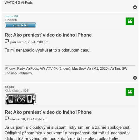
WATCH  AirPods
mirmo80
iPhonefil
r
Re: Ako preniesť video do iného iPhone
P
pon čer 17, 2024 7:00 pm
ř
í
To mi nenapadlo vyskusat to s odstupom casu.
s
p
ě
v
e
iPhony, iPady, AirPods, AW, ATV 4K (1. gen), MacBook Air (M1, 2020), AirTag. SW
k
väčšinou aktuálny.
pegas
Klub čistého iOS
r
Re: Ako preniesť video do iného iPhone
P
úte čer 18, 2024 6:44 am
ř
í
Já už jsem s cloudovými službami roky smířen a za mě spokojenost.
s
Obligátní připomínka k soukromí a bezpečnosti dat mě už nechává v
p
ě
klidu a těžím výhod přístupu k datům z čehokoliv a odkudkoliv