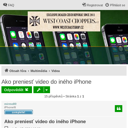
FAQ
Registrovat
Přihlásit se
Obsah fóra
Multimédia
Videa
Ako preniesť video do iného iPhone
Odpovědět
15 příspěvků • Stránka
1
z
1
mirmo80
iPhonefil
Ako preniesť video do iného iPhone
P