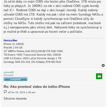
Já od té doby co mám O365 vše honím přes OneDrive. 1TB místa pro
s
fotky je přepych. 1x 1900Kč za rok v akci rodinné O365 vyjde levněji
p
ě
než iC+. Rodinné O365 se dají v akci koupit i levněji. Každý rodinný
v
uživatel O365 má 1TB. Každý má pak i účet na mém Synology NASu a
e
k
pomocí CloudSync si každý synchronizuje své OneDrive účty do
složky na NASu. Tuto složku má pak na zařízení (notebook, macbook
a.j.) namapovanou jako síťový disk. Nafocené fotky se synchronizují a
je možné je třídit a upravovat po focení večer u počítače.
Honza.Mac
iPhone 11 128GB
iPad Air 2 64 GB
15" MBPro Retina (mid 2012)/16GB/1TB SSD OWC
TB Extern. HDD Transcend StoreJet 500, 256GB
USB 3.0 Extern. HDD LaCie Porsche design 1 TB
Synology NAS DS-218, DS-216play 8TB WD Red
mirmo80
iPhonefil
r
Re: Ako preniesť video do iného iPhone
P
stř čer 19, 2024 1:36 pm
ř
í
Sikovne riesenie.
s
p
ě