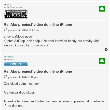
pegas
Klub čistého iOS
r
Re: Ako preniesť video do iného iPhone
P
pon čer 17, 2024 10:28 am
ř
í
a) sync iCloud nebo
s
b) přes AirDrop, což chápu, že není kdovíjak handy pro stovky videí,
p
ě
ale za zkoušku by to mohlo stát.
v
e
k
mirmo80
iPhonefil
r
Re: Ako preniesť video do iného iPhone
P
pon čer 17, 2024 1:40 pm
ř
í
Cez cloud velmi nechcem.
s
p
ě
Ale ten air drop skusim.
v
e
k
Aj ked je to divne, ved vobec sa nemusi jednat o presun dat z jedneho
iP do druheho.