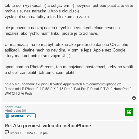
í
tak to som vyskusal ;-) a cotijaviem ;-) nevyriesi potrebu platit a to este
s
rychlejsie, nez narazim u Apple cloudu ;-)
p
ě
vyskusal som na fotky a tak bleskom sa zaplnil...
v
e
k
ale ja hovorim naozaj najma o rychlosti vsetkych cloud rieseni a
nezalezi ako rychlu mam linku, proste je to zdlhave.
UI ma nezaujima to ma byt totozne ako prostredie daneho OS a jeho
aplikacii, idealne nech ho nevidim. V tom je lepsi Apple nez Google,
ktory ma konfrontuje so svojim UI ;-)
spominam na PhotoStream, ten mi najviacej postacoval, keby ho vratili
a chceli zan platit, tak ten chcem platit.
/\/\ /\ > /\ / Facebook skupina
Uživatelé Apple Watch
a
fb.com/forum.iphone.cz
 mac mini  iPhone  4  5S  X  13 Pro  iPad Pro  Pencil  TV4  HomePod 
WATCH  AirPods
honza.mac
Mírně pokročilý
r
Re: Ako preniesť video do iného iPhone
P
stř čer 19, 2024 12:26 pm
ř
í