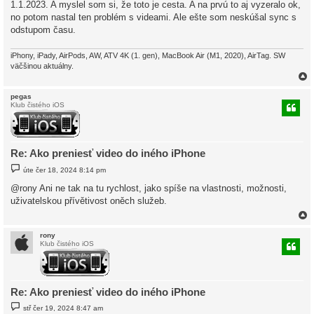
1.1.2023. A myslel som si, že toto je cesta. A na prvú to aj vyzeralo ok,
no potom nastal ten problém s videami. Ale ešte som neskúšal sync s
odstupom času.
iPhony, iPady, AirPods, AW, ATV 4K (1. gen), MacBook Air (M1, 2020), AirTag. SW
väčšinou aktuálny.
pegas
Klub čistého iOS
r
Re: Ako preniesť video do iného iPhone
P
úte čer 18, 2024 8:14 pm
ř
í
@rony Ani ne tak na tu rychlost, jako spíše na vlastnosti, možnosti,
s
uživatelskou přívětivost oněch služeb.
p
ě
v
e
k
rony
Klub čistého iOS
r
Re: Ako preniesť video do iného iPhone
P
stř čer 19, 2024 8:47 am
ř