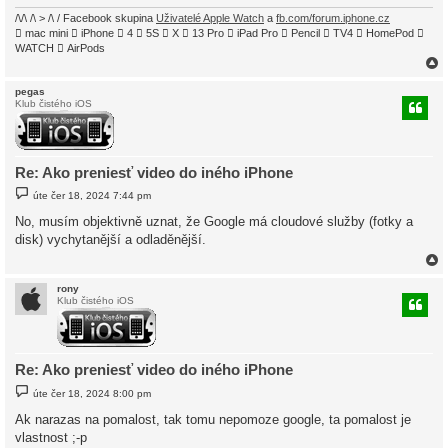
/\/\ /\ > /\ / Facebook skupina
Uživatelé Apple Watch
a
fb.com/forum.iphone.cz
 mac mini  iPhone  4  5S  X  13 Pro  iPad Pro  Pencil  TV4  HomePod 
WATCH  AirPods
pegas
Klub čistého iOS
r
Re: Ako preniesť video do iného iPhone
P
úte čer 18, 2024 7:44 pm
ř
í
No, musím objektivně uznat, že Google má cloudové služby (fotky a
s
disk) vychytanější a odladěnější.
p
ě
v
e
k
rony
Klub čistého iOS
r
Re: Ako preniesť video do iného iPhone
P
úte čer 18, 2024 8:00 pm
ř
í
Ak narazas na pomalost, tak tomu nepomoze google, ta pomalost je
s
vlastnost ;-p
p