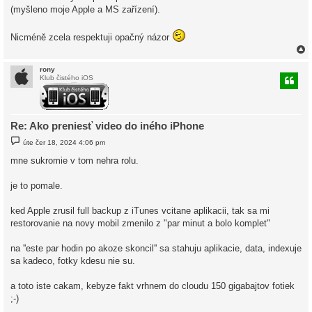
v
(myšleno moje Apple a MS zařízení).
e
k
Nicméně zcela respektuji opačný názor
rony
Klub čistého iOS
r
Re: Ako preniesť video do iného iPhone
P
úte čer 18, 2024 4:06 pm
ř
í
mne sukromie v tom nehra rolu.
s
p
ě
je to pomale.
v
e
k
ked Apple zrusil full backup z iTunes vcitane aplikacii, tak sa mi
restorovanie na novy mobil zmenilo z "par minut a bolo komplet"
na ''este par hodin po akoze skoncil'' sa stahuju aplikacie, data, indexuje
sa kadeco, fotky kdesu nie su.
a toto iste cakam, kebyze fakt vrhnem do cloudu 150 gigabajtov fotiek
;-)