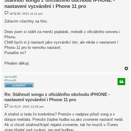
Stáhnutí songu z oficiálního obchodu iPHONE -
nastavení vyzvánění i Phone 11 pro
P
stř říj 06, 2021 11:11 pm
ř
í
Zdravím všechny na fóru.
s
p
ě
Dnes jsem si stáhl za menší poplatek, melodii z oficiálního serveru i
v
Phonu.
e
k
Chtěl bych si ji nastavit jako vyzváněcí tón, ale nikde v nastavení i
Phonu 11 pro to nemohu nastavit.
Poradíte mi?
Předem děkuji.
mirmo80
iPhonefil
r
Re: Stáhnutí songu z oficiálního obchodu iPHONE -
nastavení vyzvánění i Phone 11 pro
P
čtv říj 07, 2021 12:52 pm
ř
í
A stiahol si teda čo konkrétne? Pretože v nadpise píšeš song a v
s
dotaze melódia. Pretože žiadne hudba sa ako zvonenie nastaviť nedá.
p
ě
Ak si chceš stiahnuť/kúpiť nejaké zvonenie, tak ho musíš v iTunes
v
store hľadať pod zvukmi, nie pod hudbou.
e