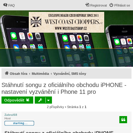
FAQ
Registrovat
Přihlásit se
Obsah fóra
Multimédia
Vyzvánění, SMS tóny
Stáhnutí songu z oficiálního obchodu iPHONE -
nastavení vyzvánění i Phone 11 pro
Odpovědět
2 příspěvky • Stránka
1
z
1
Zabral68
Host