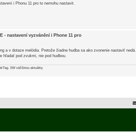
astavení i Phonu 11 pro to nemohu nastavit.
 - nastavení vyzvánění i Phone 11 pro
ong a v dotaze melódia. Pretože žiadne hudba sa ako zvonenie nastaviť nedá
re hľadať pod zvukmi, nie pod hudbou.
AirTag. SW väčšinou aktuálny.