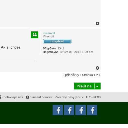
N
a
h
mirmo80
o
iPhonefil
r
u
. Ak si chceš
Příspěvky:
3541
Registrován:
stř srp 08, 2012 1:00 pm
N
a
2 příspěvky • Stránka
1
z
1
h
o
r
Přejít na
u
Kontaktujte nás
Smazat cookies
Všechny časy jsou v
UTC+01:00