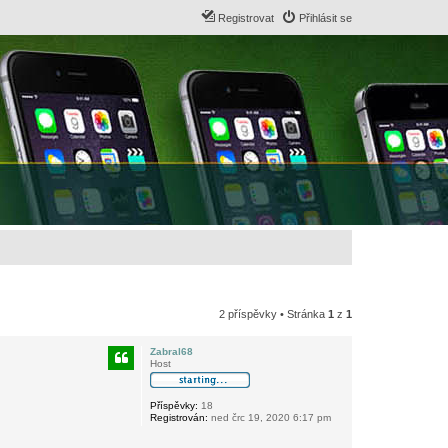
Registrovat
Přihlásit se
2 příspěvky • Stránka
1
z
1
Zabral68
Host
Příspěvky:
18
Registrován:
ned črc 19, 2020 6:17 pm