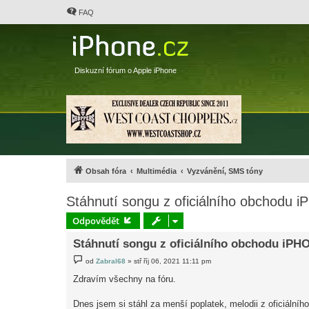
FAQ
Diskuzní fórum o Apple iPhone
Obsah fóra
Multimédia
Vyzvánění, SMS tóny
Stáhnutí songu z oficiálního obchodu 
Odpovědět
Stáhnutí songu z oficiálního obchodu iPHO
P
od
Zabral68
»
stř říj 06, 2021 11:11 pm
ř
í
Zdravím všechny na fóru.
s
p
ě
Dnes jsem si stáhl za menší poplatek, melodii z oficiálníh
v