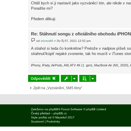
Chtěl bych si ji nastavit jako vyzváněcí tón, ale nikde v n
e
k
Poradíte mi?
Předem děkuji.
Re: Stáhnutí songu z oficiálního obchodu iPHONE
P
od
mirmo80
»
čtv říj 07, 2021 12:52 pm
ř
í
A stiahol si teda čo konkrétne? Pretože v nadpise píšeš s
s
stiahnuť/kúpiť nejaké zvonenie, tak ho musíš v iTunes sto
p
ě
v
e
iPhony, iPady, AirPods, AW, ATV 4K (1. gen), MacBook Air (M1, 2020), 
k
Odpovědět
Zpět na „Vyzvánění, SMS tóny“
Založeno na
phpBB
® Forum Software © phpBB Limited
Český překlad –
phpBB.cz
Style
proflat
od ©
Mazeltof
2017
Soukromí
|
Podmínky