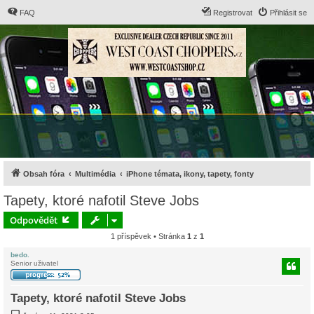
FAQ
Registrovat
Přihlásit se
Obsah fóra
Multimédia
iPhone témata, ikony, tapety, fonty
Tapety, ktoré nafotil Steve Jobs
Odpovědět
1 příspěvek • Stránka
1
z
1
bedo.
Senior uživatel
Tapety, ktoré nafotil Steve Jobs
P