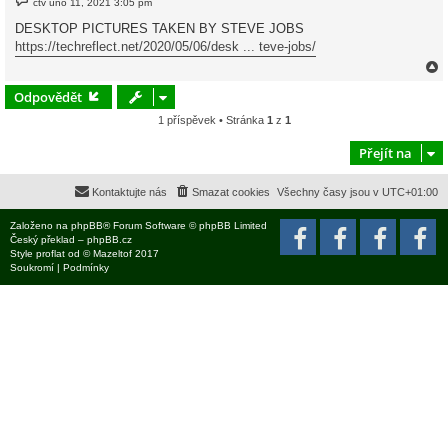
čtv úno 11, 2021 3:05 pm
ř
í
DESKTOP PICTURES TAKEN BY STEVE JOBS
s
https://techreflect.net/2020/05/06/desk ... teve-jobs/
p
ě
v
e
Odpovědět
k
1 příspěvek • Stránka
1
z
1
r
Přejít na
Kontaktujte nás
Smazat cookies
Všechny časy jsou v
UTC+01:00
Založeno na
phpBB
® Forum Software © phpBB Limited
Český překlad –
phpBB.cz
Style
proflat
od ©
Mazeltof
2017
Soukromí
|
Podmínky