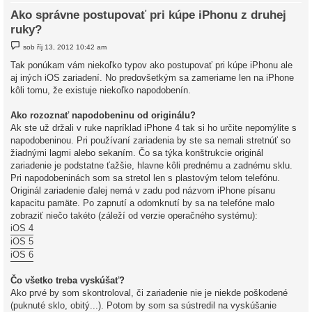
Ako správne postupovať pri kúpe iPhonu z druhej
ruky?
P
sob říj 13, 2012 10:42 am
ř
í
Tak ponúkam vám niekoľko typov ako postupovať pri kúpe iPhonu ale
s
aj iných iOS zariadení. No predovšetkým sa zameriame len na iPhone
p
ě
kôli tomu, že existuje niekoľko napodobenín.
v
e
k
Ako rozoznať napodobeninu od originálu?
Ak ste už držali v ruke napríklad iPhone 4 tak si ho určite nepomýlite s
napodobeninou. Pri používaní zariadenia by ste sa nemali stretnúť so
žiadnými lagmi alebo sekaním. Čo sa týka konštrukcie originál
zariadenie je podstatne ťažšie, hlavne kôli prednému a zadnému sklu.
Pri napodobeninách som sa stretol len s plastovým telom telefónu.
Originál zariadenie ďalej nemá v zadu pod názvom iPhone písanu
kapacitu pamäte. Po zapnutí a odomknutí by sa na telefóne malo
zobraziť niečo takéto (záleží od verzie operačného systému):
iOS 4
iOS 5
iOS 6
Čo všetko treba vyskúšať?
Ako prvé by som skontroloval, či zariadenie nie je niekde poškodené
(puknuté sklo, obitý...). Potom by som sa sústredil na vyskúšanie