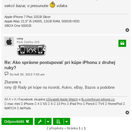
sekcií bazar, o presunutie
vďaka
Apple iPhone 7 Plus 32GB Silver
Apple iMac 21,5" i5-2400S, 12GB RAM, 500GB HDD
XBOX One 500GB
rony
Klub čistého iOS
r
Re: Ako správne postupovať pri kúpe iPhonu z druhej
ruky?
P
čtv kvě 30, 2013 7:03 am
ř
í
Zlucene s
s
rony @ Rady pri kúpe na inzerát, Aukro, eBay, Bazos a podobne
p
ě
v
e
/\/\ /\ > /\ / Facebook skupina
Uživatelé Apple Watch
a
fb.com/forum.iphone.cz
k
 mac mini  iPhone  4  5S  X  13 Pro  iPad Pro  Pencil  TV4  HomePod 
WATCH  AirPods
Odpovědět
2 příspěvky • Stránka
1
z
1
r