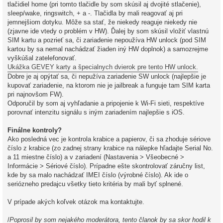
tlačidiel home (pri tomto tlačidle by som skúsil aj dvojité stlačenie),
sleep/wake, ringswitch, + a -. Tlačidla by mali reagovať aj pri
jemnejšiom dotyku. Môže sa stať, že niekedy reaguje niekedy nie
(zjavne ide vtedy o problém v HW). Ďalej by som skúsil vložiť vlastnú
SIM kartu a pozrieť sa, či zariadenie nepoužíva HW unlock (pod SIM
kartou by sa nemal nachádzať žiaden iný HW doplnok) a samozrejme
vyškúšal zatelefonovať.
Ukážka GEVEY karty a špecialnych dvierok pre tento HW unlock.
Dobre je aj opýtať sa, či nepužíva zariadenie SW unlock (najlepšie je
kupovať zariadenie, na ktorom nie je jailbreak a funguje tam SIM karta
pri najnovšom FW).
Odporučil by som aj vyhľadanie a pripojenie k Wi-Fi sieti, respektíve
porovnať intenzitu signálu s iným zariadením najlepšie s iOS.
Finálne kontroly?
Ako posledná vec je kontrola krabice a papierov, či sa zhoduje sériove
číslo z krabice (zo zadnej strany krabice na nálepke hľadajte Serial No.
a 11 miestne číslo) a v zariadení (Nastavenia > Všeobecné >
Informácie > Sériové číslo). Prípadne ešte skontrolovať záručny list,
kde by sa malo nachádzať IMEI číslo (výrobné číslo). Ak ide o
seriózneho predajcu všetky tieto kritéria by mali byť splnené.
V prípade akých koľvek otázok ma kontaktujte.
/
Poprosil by som nejakého moderátora, tento članok by sa skor hodil k