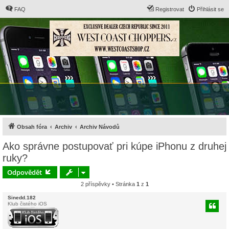
FAQ
Registrovat
Přihlásit se
Obsah fóra
Archiv
Archiv Návodů
Ako správne postupovať pri kúpe iPhonu z druhej
ruky?
Odpovědět
2 příspěvky • Stránka
1
z
1
Sinedd.182
Klub čistého iOS