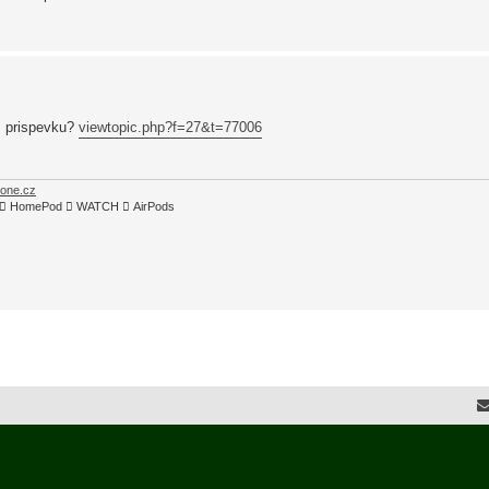
m prispevku?
viewtopic.php?f=27&t=77006
hone.cz
TV4  HomePod  WATCH  AirPods