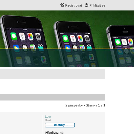
Registrovat
Přihlásit se
2 příspěvky • Stránka
1
z
1
Luvr
Host
Příspěvky:
43