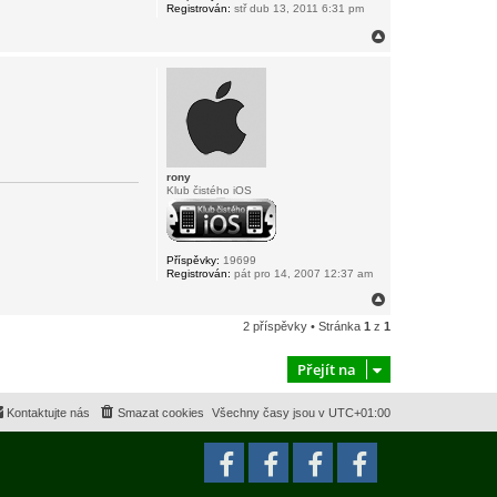
Registrován:
stř dub 13, 2011 6:31 pm
N
a
h
o
r
u
rony
Klub čistého iOS
Příspěvky:
19699
Registrován:
pát pro 14, 2007 12:37 am
N
a
2 příspěvky • Stránka
1
z
1
h
o
r
Přejít na
u
Kontaktujte nás
Smazat cookies
Všechny časy jsou v
UTC+01:00