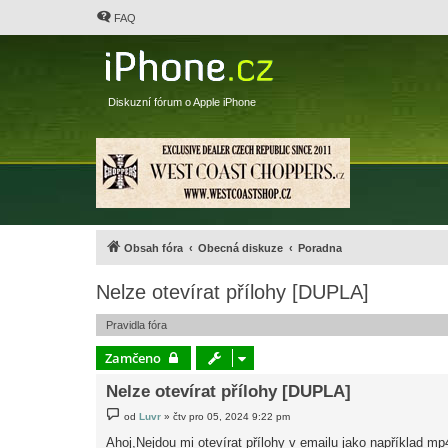
FAQ
Diskuzní fórum o Apple iPhone
Obsah fóra
Obecná diskuze
Poradna
Nelze otevírat přílohy [DUPLA]
Pravidla fóra
Zamčeno
Nelze otevírat přílohy [DUPLA]
P
od
Luvr
»
čtv pro 05, 2024 9:22 pm
ř
í
Ahoj,Nejdou mi otevírat přílohy v emailu jako například m
s