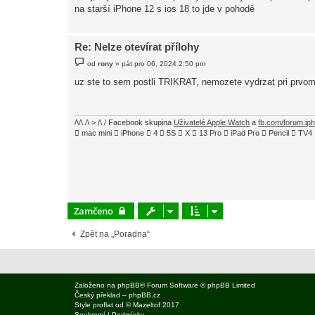
na starší iPhone 12 s ios 18 to jde v pohodě
p
ě
v
e
k
Re: Nelze otevírat přílohy
P
od
rony
»
pát pro 06, 2024 2:50 pm
ř
í
uz ste to sem postli TRIKRAT, nemozete vydrzat pri prvo
s
p
ě
v
e
/\/\ /\ > /\ / Facebook skupina
Uživatelé Apple Watch
a
fb.com/forum.ip
k
 mac mini  iPhone  4  5S  X  13 Pro  iPad Pro  Pencil  
Zamčeno
Zpět na „Poradna“
Založeno na
phpBB
® Forum Software © phpBB Limited
Český překlad –
phpBB.cz
Style
proflat
od ©
Mazeltof
2017
Soukromí
|
Podmínky