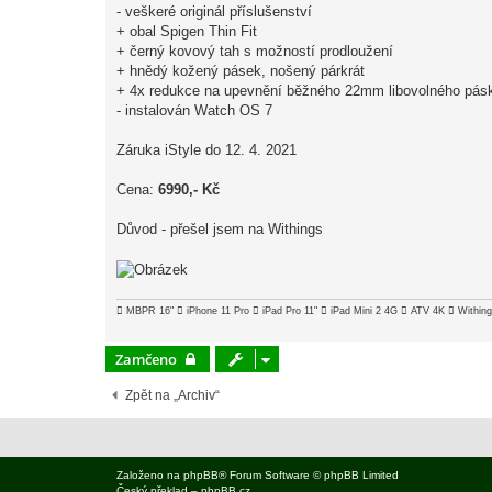
- veškeré originál příslušenství
e
k
+ obal Spigen Thin Fit
+ černý kovový tah s možností prodloužení
+ hnědý kožený pásek, nošený párkrát
+ 4x redukce na upevnění běžného 22mm libovolného pás
- instalován Watch OS 7
Záruka iStyle do 12. 4. 2021
Cena:
6990,- Kč
Důvod - přešel jsem na Withings
 MBPR 16"  iPhone 11 Pro  iPad Pro 11"  iPad Mini 2 4G  ATV 4K  Withi
Zamčeno
Zpět na „Archiv“
Založeno na
phpBB
® Forum Software © phpBB Limited
Český překlad –
phpBB.cz