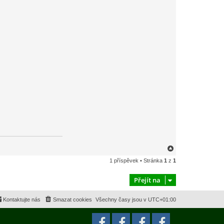
N
a
1 příspěvek • Stránka
1
z
1
h
o
r
Přejít na
u
Kontaktujte nás
Smazat cookies
Všechny časy jsou v
UTC+01:00