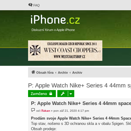
FAQ
Diskuzní fórum o Apple iPhone
Obsah fóra
Archiv
Archiv
P: Apple Watch Nike+ Series 4 44mm s
Zamčeno
P: Apple Watch Nike+ Series 4 44mm space
P
od
iTukan
»
pon zář 21, 2020 4:17 pm
ř
í
Prodám svoje Apple Watch Nike+ Series 4 44mm Spac
s
Top stav, nošeno s 3D ochranou skla a v obalu Spigen. Skl
p
ě
Obsah prodeje:
v