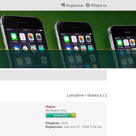
Registrovat
Přihlásit se
1 příspěvek • Stránka
1
z
1
iTukan
Moderator fóra
Příspěvky:
3021
Registrován:
sob úno 07, 2009 5:54 pm