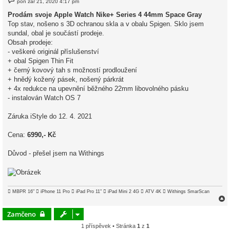
pon zář 21, 2020 4:17 pm
ř
í
Prodám svoje Apple Watch Nike+ Series 4 44mm Space Gray
s
Top stav, nošeno s 3D ochranou skla a v obalu Spigen. Sklo jsem
p
ě
sundal, obal je součástí prodeje.
v
Obsah prodeje:
e
k
- veškeré originál příslušenství
+ obal Spigen Thin Fit
+ černý kovový tah s možností prodloužení
+ hnědý kožený pásek, nošený párkrát
+ 4x redukce na upevnění běžného 22mm libovolného pásku
- instalován Watch OS 7
Záruka iStyle do 12. 4. 2021
Cena:
6990,- Kč
Důvod - přešel jsem na Withings
 MBPR 16"  iPhone 11 Pro  iPad Pro 11"  iPad Mini 2 4G  ATV 4K  Withings SmarScan
Zamčeno
1 příspěvek • Stránka
1
z
1
r