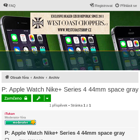
FAQ
Registrovat
Přihlásit se
Obsah fóra
Archiv
Archiv
P: Apple Watch Nike+ Series 4 44mm space gray
Zamčeno
1 příspěvek • Stránka
1
z
1
iTukan
Moderator fóra
P: Apple Watch Nike+ Series 4 44mm space gray
P