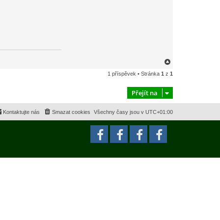
N
a
1 příspěvek • Stránka
1
z
1
h
o
r
Přejít na
u
Kontaktujte nás
Smazat cookies
Všechny časy jsou v
UTC+01:00