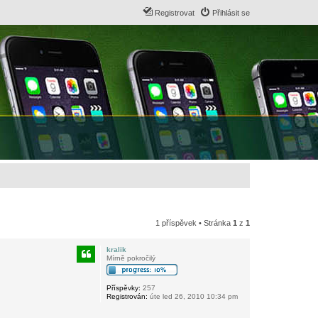
Registrovat
Přihlásit se
1 příspěvek • Stránka
1
z
1
kralik
Mírně pokročilý
Příspěvky:
257
Registrován:
úte led 26, 2010 10:34 pm