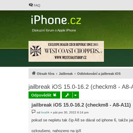
FAQ
Diskuzní fórum o Apple iPhone
Obsah fóra
Jailbreak
Odblokování a jailbreak iOS
jailbreak iOS 15.0-16.2 (checkm8 - A8-
Odpovědět
jailbreak iOS 15.0-16.2 (checkm8 - A8-A11)
P
od
kralik
»
pát pro 30, 2022 6:14 pm
ř
í
pokud se nepletu tak čip A8 se dával od iphone 6, takže j
s
p
ě
ozkoušeno, nahozeno na ipX
v