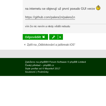
e
k
na internetu se objevují už první pseudo GUI verze
https://github.com/palera1n/palera1n
vím že nic nevím a nikdy vědět nebudu
Odpovědět
Zpět na „Odblokování a jailbreak iOS“
Založeno na
phpBB
® Forum Software © phpBB Limited
Český překlad –
phpBB.cz
Style
proflat
od ©
Mazeltof
2017
Soukromí
|
Podmínky