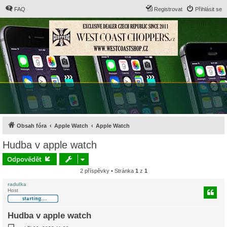
FAQ
Registrovat
Přihlásit se
Obsah fóra
Apple Watch
Apple Watch
Hudba v apple watch
Odpovědět
2 příspěvky • Stránka
1
z
1
radulka
Host
Hudba v apple watch
P