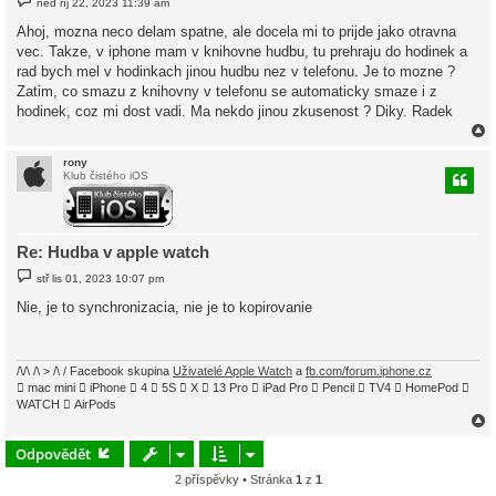
ned říj 22, 2023 11:39 am
ř
í
Ahoj, mozna neco delam spatne, ale docela mi to prijde jako otravna
s
vec. Takze, v iphone mam v knihovne hudbu, tu prehraju do hodinek a
p
ě
rad bych mel v hodinkach jinou hudbu nez v telefonu. Je to mozne ?
v
Zatim, co smazu z knihovny v telefonu se automaticky smaze i z
e
k
hodinek, coz mi dost vadi. Ma nekdo jinou zkusenost ? Diky. Radek
rony
Klub čistého iOS
r
Re: Hudba v apple watch
P
stř lis 01, 2023 10:07 pm
ř
í
Nie, je to synchronizacia, nie je to kopirovanie
s
p
ě
v
e
/\/\ /\ > /\ / Facebook skupina
Uživatelé Apple Watch
a
fb.com/forum.iphone.cz
k
 mac mini  iPhone  4  5S  X  13 Pro  iPad Pro  Pencil  TV4  HomePod 
WATCH  AirPods
Odpovědět
2 příspěvky • Stránka
1
z
1
r