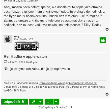
ned říj 22, 2023 11:39 am
ř
í
Ahoj, mozna neco delam spatne, ale docela mi to prijde jako otravna
s
vec. Takze, v iphone mam v knihovne hudbu, tu prehraju do hodinek a
p
ě
rad bych mel v hodinkach jinou hudbu nez v telefonu. Je to mozne ?
v
Zatim, co smazu z knihovny v telefonu se automaticky smaze i z
e
k
hodinek, coz mi dost vadi. Ma nekdo jinou zkusenost ? Diky. Radek
rony
Klub čistého iOS
r
Re: Hudba v apple watch
P
stř lis 01, 2023 10:07 pm
ř
í
Nie, je to synchronizacia, nie je to kopirovanie
s
p
ě
v
e
/\/\ /\ > /\ / Facebook skupina
Uživatelé Apple Watch
a
fb.com/forum.iphone.cz
k
 mac mini  iPhone  4  5S  X  13 Pro  iPad Pro  Pencil  TV4  HomePod 
WATCH  AirPods
Odpovědět
2 příspěvky • Stránka
1
z
1
r