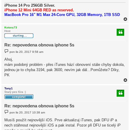
v
e
iPhone 14 Pro 256GB Silver.
k
iPhone 12 Mini 64GB RED as reserved.
MacBook Pro 16" M1 Max 24-Core GPU, 32GB Memory, 1TB SSD
Kotora73
Host
r
Re: nepovedena obnova iphone 5s
P
pon lis 20, 2017 9:58 am
ř
í
Ahoj,
s
mám podobný problém - přes iTunes hází obnovení stále chyby dokola,
p
ě
jednou je to chyba 3194, pak 3600, nevím jak dál...Pomůžete? Díky,
v
PK
e
k
Tony1
Starý pes fóra :)
r
Re: nepovedena obnova iphone 5s
P
pon lis 20, 2017 10:38 am
ř
í
Musíš použít nejnovější iOS. Prve aktualizuj iTunes, pak DFU iP a
s
nech stáhnout nejnovější iOS a pak instal. Pozor při DFU se ticelý iP
p
ě