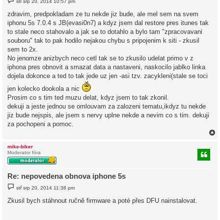
stř srp 20, 2014 10:57 pm
ř
í
zdravim, predpokladam ze tu nekde jiz bude, ale mel sem na svem
s
iphonu 5s 7.0.4 s JB(evasi0n7) a kdyz jsem dal restore pres itunes tak
p
ě
to stale neco stahovalo a jak se to dotahlo a bylo tam "zpracovavani
v
souboru" tak to pak hodilo nejakou chybu s pripojenim k siti - zkusil
e
k
sem to 2x.
No jenomze anizbych neco cetl tak se to zkusilo udelat primo v z
iphona pres obnovit a smazat data a nastaveni, naskocilo jablko linka
dojela dokonce a ted to tak jede uz jen -asi tzv. zacykleni(stale se toci
jen kolecko dookola a nic
Prosim co s tim ted muzu delat, kdyz jsem to tak zkonil.
dekuji a jeste jednou se omlouvam za zalozeni tematu,ikdyz tu nekde
jiz bude nejspis, ale jsem s nervy uplne nekde a nevim co s tim. dekuji
za pochopeni a pomoc.
mike-biker
Moderator fóra
r
Re: nepovedena obnova iphone 5s
P
stř srp 20, 2014 11:38 pm
ř
í
Zkusil bych stáhnout ručně firmware a poté přes DFU nainstalovat.
s
p
ě