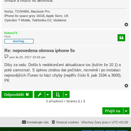
smaže a musíš ho aktivovat.
v
e
k
Noťas, TOSHIBA, Macbook Pro
iPhone 6s space grey 16GB, Apple Store, UK
Operátor T-Mobile, Telefonika O2, Vodafone
Kotora73
Host
r
Re: nepovedena obnova iphone 5s
P
pon lis 20, 2017 10:43 am
ř
í
Díky za radu. Došlo k nedokončení aktualizace ios (tuším že 10.1) a
s
poté zamrznutí. S úplnou ztrátou dat počítám, nicméně i po instalaci
p
ě
nejnovějších iTunes to hází chyby (nejdřív číslo 9, pak 3194 a 3600).
v
PK
e
k
Odpovědět
5 příspěvků • Stránka
1
z
1
r
Přejít na
Kontaktujte nás
Smazat cookies
Všechny časy jsou v
UTC+01:00