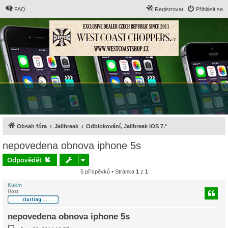
FAQ
Registrovat
Přihlásit se
Obsah fóra
Jailbreak
Odblokování, Jailbreak iOS 7.*
nepovedena obnova iphone 5s
Odpovědět
5 příspěvků • Stránka
1
z
1
Kukin
Host
nepovedena obnova iphone 5s
P