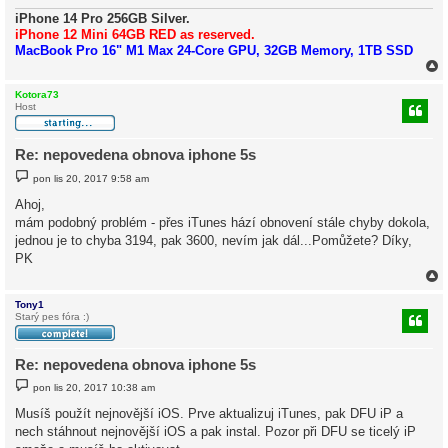
v
e
iPhone 14 Pro 256GB Silver.
k
iPhone 12 Mini 64GB RED as reserved.
MacBook Pro 16" M1 Max 24-Core GPU, 32GB Memory, 1TB SSD
Kotora73
Host
r
Re: nepovedena obnova iphone 5s
P
pon lis 20, 2017 9:58 am
ř
í
Ahoj,
s
mám podobný problém - přes iTunes hází obnovení stále chyby dokola,
p
ě
jednou je to chyba 3194, pak 3600, nevím jak dál...Pomůžete? Díky,
v
PK
e
k
Tony1
Starý pes fóra :)
r
Re: nepovedena obnova iphone 5s
P
pon lis 20, 2017 10:38 am
ř
í
Musíš použít nejnovější iOS. Prve aktualizuj iTunes, pak DFU iP a
s
nech stáhnout nejnovější iOS a pak instal. Pozor při DFU se ticelý iP
p
ě