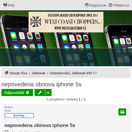
FAQ
Registrovat
Přihlásit se
Obsah fóra
Jailbreak
Odblokování, Jailbreak iOS 7.*
nepovedena obnova iphone 5s
Odpovědět
5 příspěvků • Stránka
1
z
1
Kukin
Host
nepovedena obnova iphone 5s
P