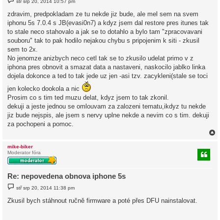
stř srp 20, 2014 10:57 pm
ř
í
zdravim, predpokladam ze tu nekde jiz bude, ale mel sem na svem
s
iphonu 5s 7.0.4 s JB(evasi0n7) a kdyz jsem dal restore pres itunes tak
p
ě
to stale neco stahovalo a jak se to dotahlo a bylo tam "zpracovavani
v
souboru" tak to pak hodilo nejakou chybu s pripojenim k siti - zkusil
e
k
sem to 2x.
No jenomze anizbych neco cetl tak se to zkusilo udelat primo v z
iphona pres obnovit a smazat data a nastaveni, naskocilo jablko linka
dojela dokonce a ted to tak jede uz jen -asi tzv. zacykleni(stale se toci
jen kolecko dookola a nic
Prosim co s tim ted muzu delat, kdyz jsem to tak zkonil.
dekuji a jeste jednou se omlouvam za zalozeni tematu,ikdyz tu nekde
jiz bude nejspis, ale jsem s nervy uplne nekde a nevim co s tim. dekuji
za pochopeni a pomoc.
mike-biker
Moderator fóra
r
Re: nepovedena obnova iphone 5s
P
stř srp 20, 2014 11:38 pm
ř
í
Zkusil bych stáhnout ručně firmware a poté přes DFU nainstalovat.
s
p
ě