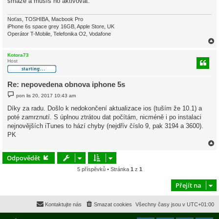
smaže a musíš ho aktivovat.
v
e
k
Noťas, TOSHIBA, Macbook Pro
iPhone 6s space grey 16GB, Apple Store, UK
Operátor T-Mobile, Telefonika O2, Vodafone
Kotora73
Host
r
Re: nepovedena obnova iphone 5s
P
pon lis 20, 2017 10:43 am
ř
í
Díky za radu. Došlo k nedokončení aktualizace ios (tuším že 10.1) a
s
poté zamrznutí. S úplnou ztrátou dat počítám, nicméně i po instalaci
p
ě
nejnovějších iTunes to hází chyby (nejdřív číslo 9, pak 3194 a 3600).
v
PK
e
k
Odpovědět
5 příspěvků • Stránka
1
z
1
r
Přejít na
Kontaktujte nás
Smazat cookies
Všechny časy jsou v
UTC+01:00