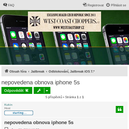
FAQ
Registrovat
Přihlásit se
Obsah fóra
Jailbreak
Odblokování, Jailbreak iOS 7.*
nepovedena obnova iphone 5s
Odpovědět
5 příspěvků • Stránka
1
z
1
Kukin
Host
nepovedena obnova iphone 5s
P