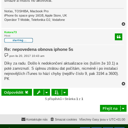
smaže a musíš ho aktivovat.
v
e
k
Noťas, TOSHIBA, Macbook Pro
iPhone 6s space grey 16GB, Apple Store, UK
Operátor T-Mobile, Telefonika O2, Vodafone
Kotora73
Host
r
Re: nepovedena obnova iphone 5s
P
pon lis 20, 2017 10:43 am
ř
í
Díky za radu. Došlo k nedokončení aktualizace ios (tuším že 10.1) a
s
poté zamrznutí. S úplnou ztrátou dat počítám, nicméně i po instalaci
p
ě
nejnovějších iTunes to hází chyby (nejdřív číslo 9, pak 3194 a 3600).
v
PK
e
k
Odpovědět
5 příspěvků • Stránka
1
z
1
r
Přejít na
Kontaktujte nás
Smazat cookies
Všechny časy jsou v
UTC+01:00