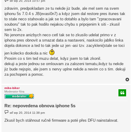
stř srp 20, 2014 10:57 pm
ř
í
zdravim, predpokladam ze tu nekde jiz bude, ale mel sem na svem
s
iphonu 5s 7.0.4 s JB(evasi0n7) a kdyz jsem dal restore pres itunes tak
p
ě
to stale neco stahovalo a jak se to dotahlo a bylo tam "zpracovavani
v
souboru" tak to pak hodilo nejakou chybu s pripojenim k siti - zkusil
e
k
sem to 2x.
No jenomze anizbych neco cetl tak se to zkusilo udelat primo v z
iphona pres obnovit a smazat data a nastaveni, naskocilo jablko linka
dojela dokonce a ted to tak jede uz jen -asi tzv. zacykleni(stale se toci
jen kolecko dookola a nic
Prosim co s tim ted muzu delat, kdyz jsem to tak zkonil.
dekuji a jeste jednou se omlouvam za zalozeni tematu,ikdyz tu nekde
jiz bude nejspis, ale jsem s nervy uplne nekde a nevim co s tim. dekuji
za pochopeni a pomoc.
mike-biker
Moderator fóra
r
Re: nepovedena obnova iphone 5s
P
stř srp 20, 2014 11:38 pm
ř
í
Zkusil bych stáhnout ručně firmware a poté přes DFU nainstalovat.
s
p
ě