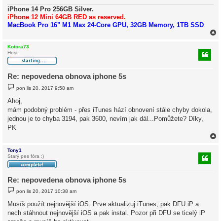
v
e
iPhone 14 Pro 256GB Silver.
k
iPhone 12 Mini 64GB RED as reserved.
MacBook Pro 16" M1 Max 24-Core GPU, 32GB Memory, 1TB SSD
Kotora73
Host
r
Re: nepovedena obnova iphone 5s
P
pon lis 20, 2017 9:58 am
ř
í
Ahoj,
s
mám podobný problém - přes iTunes hází obnovení stále chyby dokola,
p
ě
jednou je to chyba 3194, pak 3600, nevím jak dál...Pomůžete? Díky,
v
PK
e
k
Tony1
Starý pes fóra :)
r
Re: nepovedena obnova iphone 5s
P
pon lis 20, 2017 10:38 am
ř
í
Musíš použít nejnovější iOS. Prve aktualizuj iTunes, pak DFU iP a
s
nech stáhnout nejnovější iOS a pak instal. Pozor při DFU se ticelý iP
p
ě