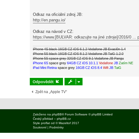
e
k
Odkaz na oficiální zdroj JB:
http://en.pangu.io/
Odkaz na návod v CZ:
https://www.[BULVAR: odkazujte na jiné zdroje]/2016/0 ... p
iPhone 4S black 16GB CZ iOS 6.1.2 Vodafone JB Evasi0n 1.4
iPhone 5S black 16GB CZ iOS 8.1.2 Vodafone JB TaiG 1.2.0
iPhone 5S space grey 32GB CZ iOS 9.1 Vodafone JB Pangu
iPhone 6S
space grey
64GB CZ iOS 10.1.1
Vodafone
JB
Zatím NE
iPad Mini Retina
space grey
16GB CZ iOS 8.4
Wifi
JB
TaiG
Odpovědět
Zpět na „Apple TV“
Založeno na
phpBB
® Forum Software © phpBB Limited
Český překlad –
phpBB.cz
Style
proflat
od ©
Mazeltof
2017
Soukromí
|
Podmínky