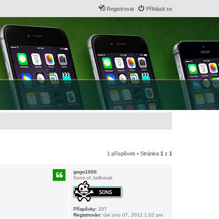
Registrovat
Přihlásit se
1 příspěvek • Stránka
1
z
1
gogo1000
Sons of Jailbreak
Příspěvky:
207
Registrován:
úte úno 07, 2012 1:02 pm