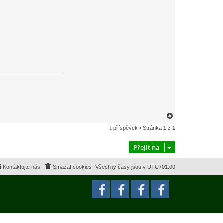
N
a
1 příspěvek • Stránka
1
z
1
h
o
r
Přejít na
u
Kontaktujte nás
Smazat cookies
Všechny časy jsou v
UTC+01:00