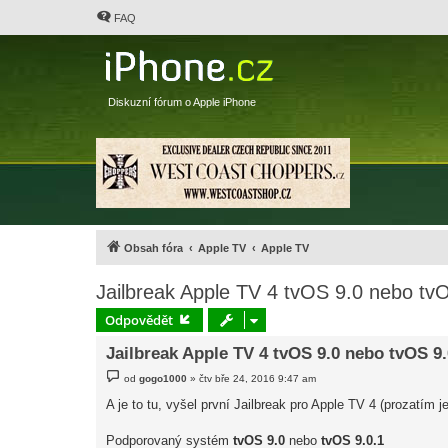
FAQ
Diskuzní fórum o Apple iPhone
Obsah fóra
Apple TV
Apple TV
Jailbreak Apple TV 4 tvOS 9.0 nebo tv
Odpovědět
Jailbreak Apple TV 4 tvOS 9.0 nebo tvOS 9.
P
od
gogo1000
»
čtv bře 24, 2016 9:47 am
ř
í
A je to tu, vyšel první Jailbreak pro Apple TV 4 (prozatím 
s
p
ě
Podporovaný systém
tvOS 9.0
nebo
tvOS 9.0.1
v