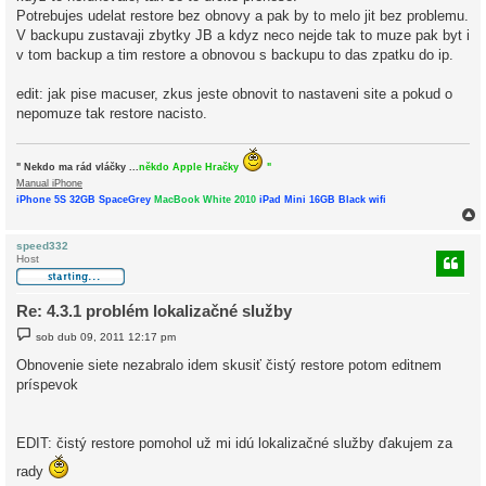
ě
Potrebujes udelat restore bez obnovy a pak by to melo jit bez problemu.
v
V backupu zustavaji zbytky JB a kdyz neco nejde tak to muze pak byt i
e
k
v tom backup a tim restore a obnovou s backupu to das zpatku do ip.
edit: jak pise macuser, zkus jeste obnovit to nastaveni site a pokud o
nepomuze tak restore nacisto.
" Nekdo ma rád vláčky ...
někdo Apple Hračky
"
Manual iPhone
iPhone 5S 32GB SpaceGrey
MacBook White 2010
iPad Mini 16GB Black wifi
speed332
Host
r
Re: 4.3.1 problém lokalizačné služby
P
sob dub 09, 2011 12:17 pm
ř
í
Obnovenie siete nezabralo idem skusiť čistý restore potom editnem
s
príspevok
p
ě
v
e
k
EDIT: čistý restore pomohol už mi idú lokalizačné služby ďakujem za
rady