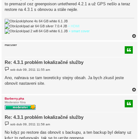
to premazol cez greenpoison untethered 4.2.1 a už GPS nešlo a teraz
e
k
restore na 4.3.1 s obnovou a stále nejde.
Iphone 4s 64 GB white 6.1 JB
Ipad air 64 GB silver 7.0.4 JB
+ HDMI
Ipad 2 wifi 64 GB white 6.1 JB
+ smart cover
macuser
r
Re: 4.3.1 problém lokalizačné služby
P
sob dub 09, 2011 11:55 am
ř
í
Ano, nahrava se tam teoreticky stejny obsah. Ja bych zkusil jeste
s
obnovit nastaveni site.
p
ě
v
e
k
Barberry.pha
Moderator fóra
r
Re: 4.3.1 problém lokalizačné služby
P
sob dub 09, 2011 11:58 am
ř
í
No kdyz po restore das obnovit s backupu, a ten backup byl delany uz
s
kdyz to nefunovalo, tak se to urcite prenese.
p