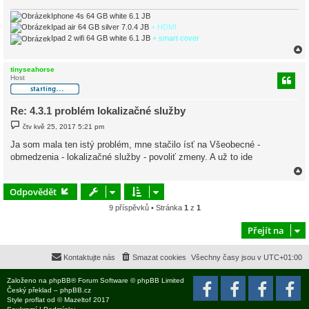
Iphone 4s 64 GB white 6.1 JB
Ipad air 64 GB silver 7.0.4 JB
+ HDMI
Ipad 2 wifi 64 GB white 6.1 JB
+ smart cover
tinyseahorse
Host
r
Re: 4.3.1 problém lokalizačné služby
P
čtv kvě 25, 2017 5:21 pm
ř
í
Ja som mala ten istý problém, mne stačilo ísť na Všeobecné -
s
obmedzenia - lokalizačné služby - povoliť zmeny. A už to ide
p
ě
v
e
Odpovědět
k
9 příspěvků • Stránka
1
z
1
r
Přejít na
Kontaktujte nás
Smazat cookies
Všechny časy jsou v
UTC+01:00
Založeno na
phpBB
® Forum Software © phpBB Limited
Český překlad –
phpBB.cz
Style
proflat
od ©
Mazeltof
2017