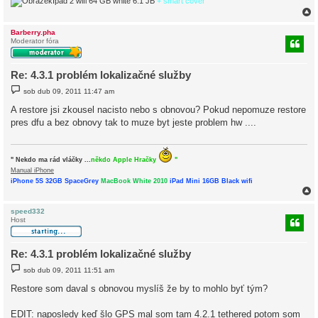
Ipad 2 wifi 64 GB white 6.1 JB
+ smart cover
Barberry.pha
Moderator fóra
r
Re: 4.3.1 problém lokalizačné služby
P
sob dub 09, 2011 11:47 am
ř
í
A restore jsi zkousel nacisto nebo s obnovou? Pokud nepomuze restore
s
pres dfu a bez obnovy tak to muze byt jeste problem hw ....
p
ě
v
e
k
" Nekdo ma rád vláčky ...
někdo Apple Hračky
"
Manual iPhone
iPhone 5S 32GB SpaceGrey
MacBook White 2010
iPad Mini 16GB Black wifi
speed332
Host
r
Re: 4.3.1 problém lokalizačné služby
P
sob dub 09, 2011 11:51 am
ř
í
Restore som daval s obnovou myslíš že by to mohlo byť tým?
s
p
ě
EDIT: naposledy keď šlo GPS mal som tam 4.2.1 tethered potom som
v