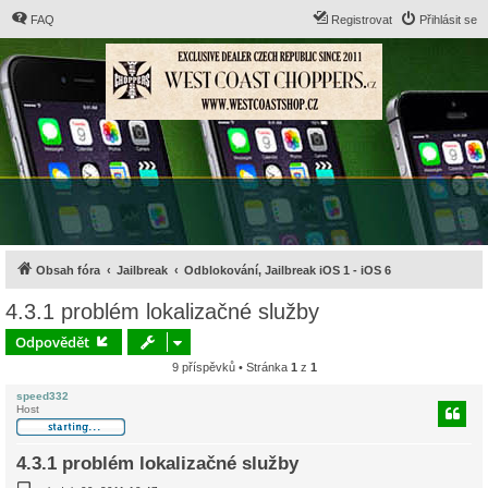
FAQ
Registrovat
Přihlásit se
Obsah fóra
Jailbreak
Odblokování, Jailbreak iOS 1 - iOS 6
4.3.1 problém lokalizačné služby
Odpovědět
9 příspěvků • Stránka
1
z
1
speed332
Host
4.3.1 problém lokalizačné služby
P