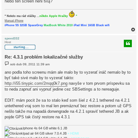
Nebo ten screen neni tvuj?
v
e
k
" Nekdo ma rád vláčky ...
někdo Apple Hračky
"
Manual iPhone
iPhone 5S 32GB SpaceGrey
MacBook White 2010
iPad Mini 16GB Black wifi
speed332
Host
r
Re: 4.3.1 problém lokalizačné služby
P
sob dub 09, 2011 11:39 am
ř
í
ano podla toho screenu mám ale malo by to vyzerať ináč nemalo by to
s
byť také sivé malo by to vyzerať takto:
p
ě
http://i55.tinypic.com/2mqq0k7.png
navyše v tom prvom príspevku sa
v
to neda zapnuť ani vypnuť jedine cez SBSettings a to nereaguje.
e
k
EDIT: mám pocit že sa to stalo keď som šiel z 4.2.1 tethered na 4.2.1
untethered vraj som to mal len premáznuť bez restore a potom už GPS
nešlo takže ma napadá donwngrade na 4.2.1 spraviť tethered JB a ak
pojde GPS tak čistý restore na 4.3.1
Iphone 4s 64 GB white 6.1 JB
Ipad air 64 GB silver 7.0.4 JB
+ HDMI