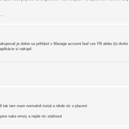
...
 nakupovať,je dobre sa prihlásit v Manage account buď cez FB alebo (tú druh
likácie si nakúpil.
ll tak tam mam normalně instal a nikde nic o placení
ise nake errory a nejde nic stahnout