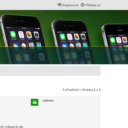
Registrovat
Přihlásit se
5 příspěvků • Stránka
1
z
1
sallvator
ch zdrojích do