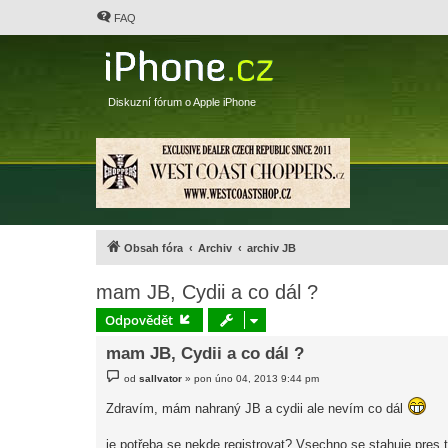
FAQ
Diskuzní fórum o Apple iPhone
Obsah fóra
Archiv
archiv JB
mam JB, Cydii a co dál ?
Odpovědět
mam JB, Cydii a co dál ?
P
od
sallvator
»
pon úno 04, 2013 9:44 pm
ř
í
Zdravím, mám nahraný JB a cydii ale nevím co dál
s
p
ě
je potřeba se nekde registrovat? Vsechno se stahuje pres t
v