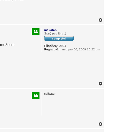
N
a
h
makatch
o
Starý pes fóra :)
r
u
ú možnosť
Příspěvky:
2924
Registrován:
ned pro 06, 2009 10:22 pm
N
a
h
sallvator
o
r
u
N
a
h