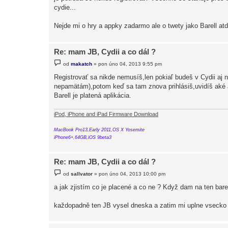
e
cydie...
k
Nejde mi o hry a appky zadarmo ale o twety jako Barell atd
Re: mam JB, Cydii a co dál ?
P
od
makatch
»
pon úno 04, 2013 9:55 pm
ř
í
Registrovať sa nikde nemusíš,len pokiaľ budeš v Cydii aj
s
nepamätám),potom keď sa tam znova prihlásiš,uvidíš aké ap
p
ě
Barell je platená aplikácia.
v
e
k
iPod, iPhone and iPad Firmware Download
MacBook Pro13,Early 2011,OS X Yosemite
iPhone6+,64GB,iOS 9beta3
Re: mam JB, Cydii a co dál ?
P
od
sallvator
»
pon úno 04, 2013 10:00 pm
ř
í
a jak zjistím co je placené a co ne ? Když dam na ten bare
s
p
ě
každopadně ten JB vysel dneska a zatim mi uplne vsecko p
v
e
k