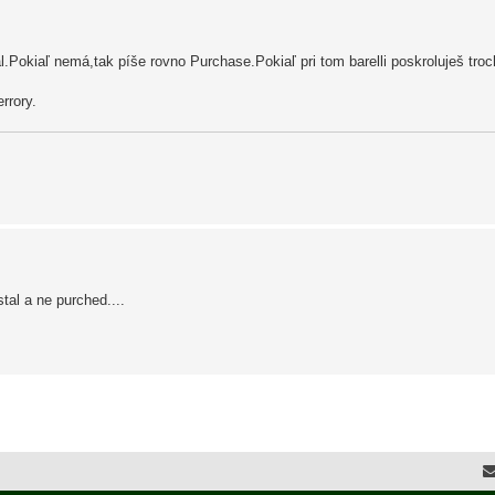
stal.Pokiaľ nemá,tak píše rovno Purchase.Pokiaľ pri tom barelli poskroluješ tr
rrory.
tal a ne purched....