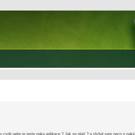
u cydii nebo je jeste naka aplikace ? Jak se platí ? a slyšel sem neco o naký