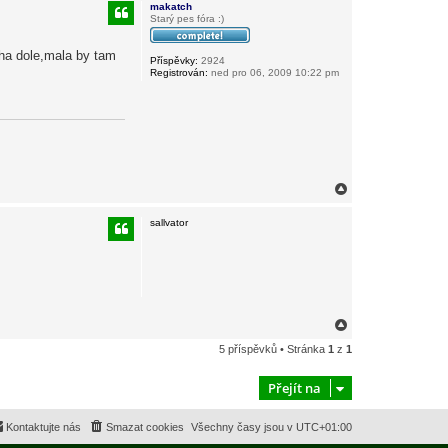
makatch
o
Starý pes fóra :)
r
u
ocha dole,mala by tam
Příspěvky:
2924
Registrován:
ned pro 06, 2009 10:22 pm
N
a
h
sallvator
o
r
u
N
a
5 příspěvků • Stránka
1
z
1
h
o
r
Přejít na
u
Kontaktujte nás
Smazat cookies
Všechny časy jsou v
UTC+01:00