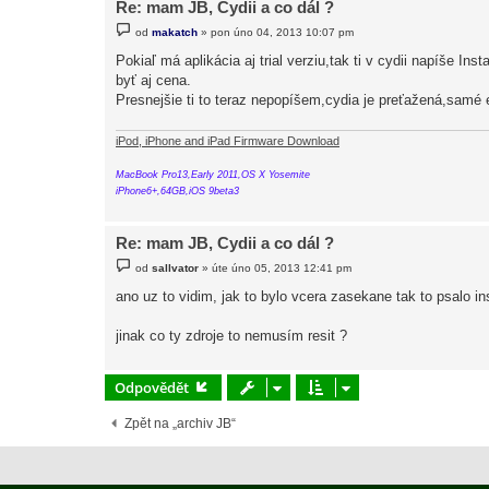
Re: mam JB, Cydii a co dál ?
P
od
makatch
»
pon úno 04, 2013 10:07 pm
ř
í
Pokiaľ má aplikácia aj trial verziu,tak ti v cydii napíše In
s
byť aj cena.
p
ě
Presnejšie ti to teraz nepopíšem,cydia je preťažená,samé e
v
e
k
iPod, iPhone and iPad Firmware Download
MacBook Pro13,Early 2011,OS X Yosemite
iPhone6+,64GB,iOS 9beta3
Re: mam JB, Cydii a co dál ?
P
od
sallvator
»
úte úno 05, 2013 12:41 pm
ř
í
ano uz to vidim, jak to bylo vcera zasekane tak to psalo ins
s
p
ě
jinak co ty zdroje to nemusím resit ?
v
e
k
Odpovědět
Zpět na „archiv JB“