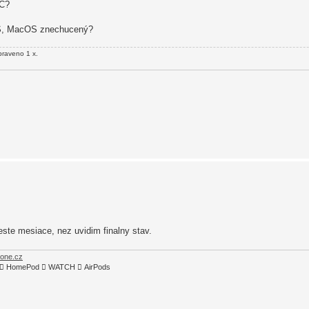
DC?
iOS, MacOS znechucený?
praveno 1 x.
ste mesiace, nez uvidim finalny stav.
hone.cz
TV4  HomePod  WATCH  AirPods