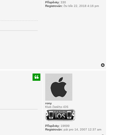
Příspěvky:
330
Registrován:
čtv bře 22, 2018 4:16 pm
N
a
h
o
r
u
rony
Klub čistého iOS
Příspěvky:
19699
Registrován:
pát pro 14, 2007 12:37 am