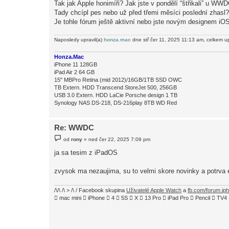
Tak jak Apple honimíři? Jak jste v pondělí “štřikali” u WW
s
Tady chcípl pes nebo už před třemi měsíci poslední zhasl?
p
ě
Je tohle fórum ještě aktivní nebo jste novým designem 
v
e
k
Naposledy upravil(a)
honza.mac
dne stř čer 11, 2025 11:13 am, celkem u
Honza.Mac
iPhone 11 128GB
iPad Air 2 64 GB
15" MBPro Retina (mid 2012)/16GB/1TB SSD OWC
TB Extern. HDD Transcend StoreJet 500, 256GB
USB 3.0 Extern. HDD LaCie Porsche design 1 TB
Synology NAS DS-218, DS-216play 8TB WD Red
Re: WWDC
P
od
rony
»
ned čer 22, 2025 7:09 pm
ř
í
ja sa tesim z iPadOS
s
p
ě
zvysok ma nezaujima, su to velmi skore novinky a potrva e
v
e
k
/\/\ /\ > /\ / Facebook skupina
Uživatelé Apple Watch
a
fb.com/forum.ip
 mac mini  iPhone  4  5S  X  13 Pro  iPad Pro  Pencil  