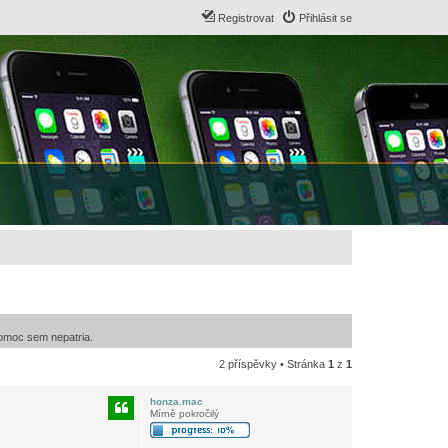
Registrovat
Přihlásit se
pomoc sem nepatria.
2 příspěvky • Stránka
1
z
1
honza.mac
Mírně pokročilý