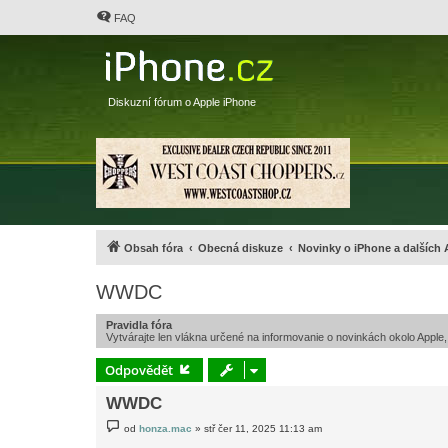
FAQ
Diskuzní fórum o Apple iPhone
Obsah fóra
Obecná diskuze
Novinky o iPhone a dalších
WWDC
Pravidla fóra
Vytvárajte len vlákna určené na informovanie o novinkách okolo Apple
Odpovědět
WWDC
P
od
honza.mac
»
stř čer 11, 2025 11:13 am
ř
í