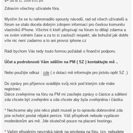
úte lis 11, 2008 9:01 pm
ř
í
Zdravím všechny uživatele fóra.
s
p
ě
Myslím že se tu nahromadilo spousty návodů, rad od všech uživatelů a
v
fórum se stalo docela dobrým zdrojem informací pro českou komunitu
e
k
vlastníků iPhone. Všichni ti kteří přispívají na fórum to dělají zdarma a
ve svém volném čase a za to si zaslouží respekt, ale bohužel jak dobře
víte nic není zadarmo a to ani provoz iphone.cz
Rádi bychom Vás tedy touto formou požádali o finanční podporu.
Účet a podrobnosti Vám sdělím na PM ( SZ ) kontaktujte mě ..
Nebo použijte odkaz :
zde
( o dotaci mě informujte pro jistotu opět SZ .)
Do zprávy pro příjemce uvádějte svůj nick pod kterým zde máte
registraci.
Dárce zveřejníme na fóru na PM mi zasílejte zprávy o částce a sdělení
zda chcete být zveřejněni a zda chcete aby byla zveřejněna i částka
*
Nechceme aby jste něco platit museli je to opravdu dobrovolné zda
jste ochotní poslat nějaké peníze. Váš příspěvek nebude vyplácen
moderátorům ani mě. Jde skutečně pouze na placení hostingu.
*
Vašim přispěním nevzniká nárok na privilegia na fóru, tzn. nebudete