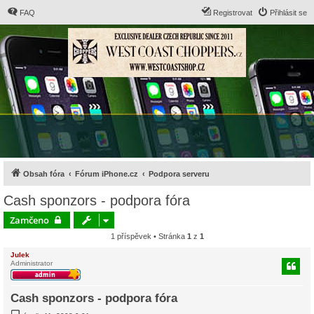
FAQ
Registrovat
Přihlásit se
Obsah fóra
Fórum iPhone.cz
Podpora serveru
Cash sponzors - podpora fóra
Zamčeno
1 příspěvek • Stránka
1
z
1
Julek
Administrator
Cash sponzors - podpora fóra
P