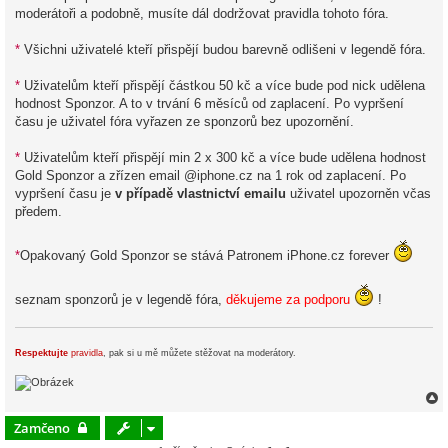
moderátoři a podobně, musíte dál dodržovat pravidla tohoto fóra.
*
Všichni uživatelé kteří přispějí budou barevně odlišeni v legendě fóra.
*
Uživatelům kteří přispějí částkou 50 kč a více bude pod nick udělena
hodnost Sponzor. A to v trvání 6 měsíců od zaplacení. Po vypršení
času je uživatel fóra vyřazen ze sponzorů bez upozornění.
*
Uživatelům kteří přispějí min 2 x 300 kč a více bude udělena hodnost
Gold Sponzor a zřízen email @iphone.cz na 1 rok od zaplacení. Po
vypršení času je
v případě vlastnictví emailu
uživatel upozorněn včas
předem.
*
Opakovaný Gold Sponzor se stává Patronem iPhone.cz forever
seznam sponzorů je v legendě fóra,
děkujeme za podporu
!
Respektujte
pravidla
, pak si u mě můžete stěžovat na moderátory.
Zamčeno