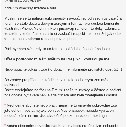
úte lis 11, 2008 9:01 pm
ř
í
Zdravím všechny uživatele fóra.
s
p
ě
Myslím že se tu nahromadilo spousty návodů, rad od všech uživatelů a
v
fórum se stalo docela dobrým zdrojem informací pro českou komunitu
e
k
vlastníků iPhone. Všichni ti kteří přispívají na fórum to dělají zdarma a
ve svém volném čase a za to si zaslouží respekt, ale bohužel jak dobře
víte nic není zadarmo a to ani provoz iphone.cz
Rádi bychom Vás tedy touto formou požádali o finanční podporu.
Účet a podrobnosti Vám sdělím na PM ( SZ ) kontaktujte mě ..
Nebo použijte odkaz :
zde
( o dotaci mě informujte pro jistotu opět SZ .)
Do zprávy pro příjemce uvádějte svůj nick pod kterým zde máte
registraci.
Dárce zveřejníme na fóru na PM mi zasílejte zprávy o částce a sdělení
zda chcete být zveřejněni a zda chcete aby byla zveřejněna i částka
*
Nechceme aby jste něco platit museli je to opravdu dobrovolné zda
jste ochotní poslat nějaké peníze. Váš příspěvek nebude vyplácen
moderátorům ani mě. Jde skutečně pouze na placení hostingu.
*
Vašim přispěním nevzniká nárok na privilegia na fóru, tzn. nebudete