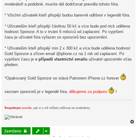
moderátoři a podobně, musíte dál dodržovat pravidla tohoto fóra.
*
Všichni uživatelé kteří přispějí budou barevně odlišeni v legendě fóra.
*
Uživatelům kteří přispějí částkou 50 kč a více bude pod nick udělena
hodnost Sponzor. A to v trvání 6 měsíců od zaplacení. Po vypršení
času je uživatel fóra vyřazen ze sponzorů bez upozornění.
*
Uživatelům kteří přispějí min 2 x 300 kč a více bude udělena hodnost
Gold Sponzor a zřízen email @iphone.cz na 1 rok od zaplacení. Po
vypršení času je
v případě vlastnictví emailu
uživatel upozorněn včas
předem.
*
Opakovaný Gold Sponzor se stává Patronem iPhone.cz forever
seznam sponzorů je v legendě fóra,
děkujeme za podporu
!
Respektujte
pravidla
, pak si u mě můžete stěžovat na moderátory.
Zamčeno