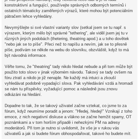
konstruktivní a fungující, používejte správných odborných termínů i
ostatních tématicky zaměřených výrazů, které mohou být potenciálním
pátračem lehce vyhledány.
Nevymýšlejte si své vlastní varianty slov (setkal jsem se tu např. s
výrazem, kterým mělo být správné "tethering", ale viděl jsem jej tu v
různých jiných podobách (thetering, theatring apod.) a u toho dovětek
"nebo jak se to píše". Přeci než to napíšu a nevím, jak se to přesně
píše, podívám se někde na webu do slovníku, obzvláště, když to má
být návodná informace.
Věřte tomu, že "theatring" tady nikdo hledat nebude a při tom může být
použito toto slovo v jinak výborném návodu. Takový se tady ovšem na
fóru ztratí a nikdo je již nenajde. Ne každý má intuici a zkouší
vyhledávat podobně vypadající slova. Pak vyhledávání vzdá a hromadí
se nám tu příspěvky, vyžadující pomoc a následně jsou znovu
odkázáni na hledání.
Dopadne to tak, že se takový uživatel začne vztekat, co jsme to za
fórum, když neumíme poradit a jenom: "Hledej, hledej!" Vznikají z toho
emoce, z nich negativní diskuse a vlákno se začne hemžit spamy, OT
poznámkami a v tom horším případě i nehezkými PM na adresy
moderátorů. Při tom je nutno si uvědomit, že vše je v rukou vás
uživatelů a jak si budete fórum obhospodařovat, takové ho budete mít.