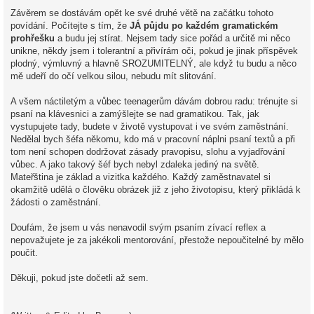
Závěrem se dostávám opět ke své druhé větě na začátku tohoto
povídání. Počítejte s tím, že
JÁ půjdu po každém gramatickém
prohřešku
a budu jej stírat. Nejsem tady sice pořád a určitě mi něco
unikne, někdy jsem i tolerantní a přivírám oči, pokud je jinak příspěvek
plodný, výmluvný a hlavně SROZUMITELNÝ, ale když tu budu a něco
mě udeří do očí velkou silou, nebudu mít slitování.
A všem náctiletým a vůbec teenagerům dávám dobrou radu: trénujte si
psaní na klávesnici a zamýšlejte se nad gramatikou. Tak, jak
vystupujete tady, budete v životě vystupovat i ve svém zaměstnání.
Nedělal bych šéfa někomu, kdo má v pracovní náplni psaní textů a při
tom není schopen dodržovat zásady pravopisu, slohu a vyjadřování
vůbec. A jako takový šéf bych nebyl zdaleka jediný na světě.
Mateřština je základ a vizitka každého. Každý zaměstnavatel si
okamžitě udělá o člověku obrázek již z jeho životopisu, který přikládá k
žádosti o zaměstnání.
Doufám, že jsem u vás nenavodil svým psaním zívací reflex a
nepovažujete je za jakékoli mentorování, přestože nepoučitelné by mělo
poučit.
Děkuji, pokud jste dočetli až sem.