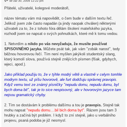
stř zář 30, 2009 12:22 pm
ř
í
Přátelé, uživatelé, kolegové moderátoři,
s
p
ě
název tématu vám má napovědět, o čem bude v dalším textu řeč.
v
Jelikož jsem zde často napadán (a jindy naopak chválen) některými
e
k
uživateli za to, že z tohoto fóra dělám školení mateřského jazyka,
rozhodl jsem se napsat o svých pohnutkách, které mě k tomu vedou.
1. Netvrdím a
nikdo po vás nevyžaduje, že musíte používat
SPISOVNÉHO jazyka.
Můžete psát tak, jak vám "zobák narost", tedy
běžnou hovorovou řečí. Tím není myšlen jakýkoli studentský slang,
který komolí slova, používá stejně znějících písmen (fšak, gdybych,
wjeci, apod.).
Jako příklad použiju to, že v týhle modrý větě a vlastně v celym tomhle
modrym textu, už píšu hovorově, ale furt dodržuju správnej pravopis.
Když vemu text ze známý písničky "nepudu domu, nepudu domu, byl
bych doma bit", tak je to sice nespisovný, ale v hovorovým jazyce tam
nejsou gramatický chyby.
2. Tím se dostávám k problému dalšímu a tou je
pravopis.
Stejně tak
mohu napsat
"nepudu domu....bil bich doma byt".
Rázem jsou tam 3
hrubky a začíná být problém. I když to zní stejně, jako u verbálního
projevu, psaná podoba je již nesmysl.