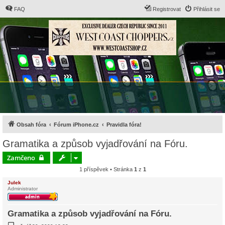
FAQ
Registrovat
Přihlásit se
Obsah fóra
Fórum iPhone.cz
Pravidla fóra!
Gramatika a způsob vyjadřování na Fóru.
Zamčeno
1 příspěvek • Stránka
1
z
1
Julek
Administrator
Gramatika a způsob vyjadřování na Fóru.
P