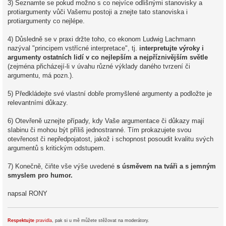
3) Seznamte se pokud možno s co nejvíce odlišnými stanovisky a
protiargumenty vůči Vašemu postoji a znejte tato stanoviska i
protiargumenty co nejlépe.
4) Důsledně se v praxi držte toho, co ekonom Ludwig Lachmann
nazýval "principem vstřícné interpretace", tj.
interpretujte výroky i
argumenty ostatních lidí v co nejlepším a nejpříznivějším světle
(zejména přicházejí-li v úvahu různé výklady daného tvrzení či
argumentu, má pozn.).
5) Předkládejte své vlastní dobře promyšlené argumenty a podložte je
relevantními důkazy.
6) Otevřeně uznejte případy, kdy Vaše argumentace či důkazy mají
slabinu či mohou být příliš jednostranné. Tím prokazujete svou
otevřenost či nepředpojatost, jakož i schopnost posoudit kvalitu svých
argumentů s kritickým odstupem.
7) Konečně, čiňte vše výše uvedené
s úsměvem na tváři a s jemným
smyslem pro humor.
napsal RONY
Respektujte
pravidla
, pak si u mě můžete stěžovat na moderátory.