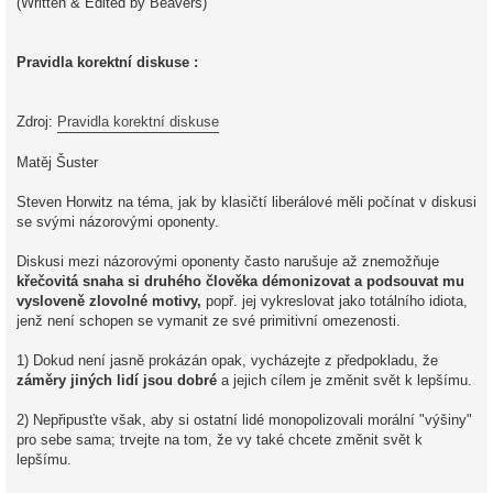
(Written & Edited by Beavers)
Pravidla korektní diskuse :
Zdroj:
Pravidla korektní diskuse
Matěj Šuster
Steven Horwitz na téma, jak by klasičtí liberálové měli počínat v diskusi
se svými názorovými oponenty.
Diskusi mezi názorovými oponenty často narušuje až znemožňuje
křečovitá snaha si druhého člověka démonizovat a podsouvat mu
vysloveně zlovolné motivy,
popř. jej vykreslovat jako totálního idiota,
jenž není schopen se vymanit ze své primitivní omezenosti.
1) Dokud není jasně prokázán opak, vycházejte z předpokladu, že
záměry jiných lidí jsou dobré
a jejich cílem je změnit svět k lepšímu.
2) Nepřipusťte však, aby si ostatní lidé monopolizovali morální "výšiny"
pro sebe sama; trvejte na tom, že vy také chcete změnit svět k
lepšímu.