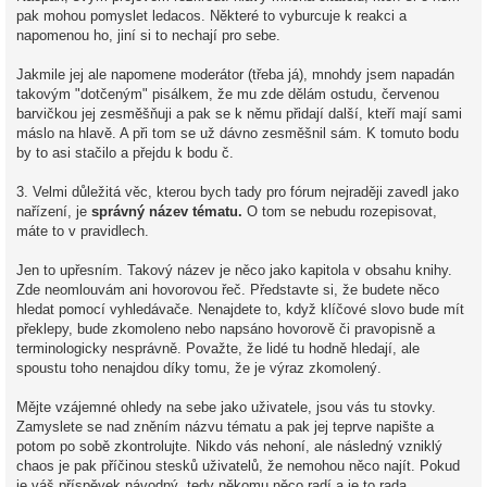
pak mohou pomyslet ledacos. Některé to vyburcuje k reakci a
napomenou ho, jiní si to nechají pro sebe.
Jakmile jej ale napomene moderátor (třeba já), mnohdy jsem napadán
takovým "dotčeným" pisálkem, že mu zde dělám ostudu, červenou
barvičkou jej zesměšňuji a pak se k němu přidají další, kteří mají sami
máslo na hlavě. A při tom se už dávno zesměšnil sám. K tomuto bodu
by to asi stačilo a přejdu k bodu č.
3. Velmi důležitá věc, kterou bych tady pro fórum nejraději zavedl jako
nařízení, je
správný název tématu.
O tom se nebudu rozepisovat,
máte to v pravidlech.
Jen to upřesním. Takový název je něco jako kapitola v obsahu knihy.
Zde neomlouvám ani hovorovou řeč. Představte si, že budete něco
hledat pomocí vyhledávače. Nenajdete to, když klíčové slovo bude mít
překlepy, bude zkomoleno nebo napsáno hovorově či pravopisně a
terminologicky nesprávně. Považte, že lidé tu hodně hledají, ale
spoustu toho nenajdou díky tomu, že je výraz zkomolený.
Mějte vzájemné ohledy na sebe jako uživatele, jsou vás tu stovky.
Zamyslete se nad zněním názvu tématu a pak jej teprve napište a
potom po sobě zkontrolujte. Nikdo vás nehoní, ale následný vzniklý
chaos je pak příčinou stesků uživatelů, že nemohou něco najít. Pokud
je váš příspěvek návodný, tedy někomu něco radí a je to rada