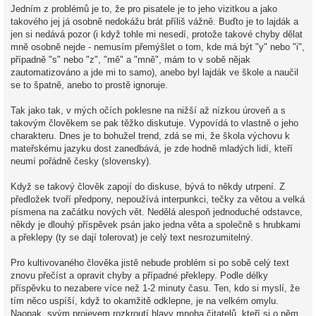
Jedním z problémů je to, že pro pisatele je to jeho vizitkou a jako
takového jej já osobně nedokážu brát příliš vážně. Buďto je to lajdák a
jen si nedává pozor (i když tohle mi nesedí, protože takové chyby dělat
mně osobně nejde - nemusím přemýšlet o tom, kde má být "y" nebo "i",
případně "s" nebo "z", "mě" a "mně", mám to v sobě nějak
zautomatizováno a jde mi to samo), anebo byl lajdák ve škole a naučil
se to špatně, anebo to prostě ignoruje.
Tak jako tak, v mých očích poklesne na nižší až nízkou úroveň a s
takovým člověkem se pak těžko diskutuje. Vypovídá to vlastně o jeho
charakteru. Dnes je to bohužel trend, zdá se mi, že škola výchovu k
mateřskému jazyku dost zanedbává, je zde hodně mladých lidí, kteří
neumí pořádně česky (slovensky).
Když se takový člověk zapojí do diskuse, bývá to někdy utrpení. Z
předložek tvoří předpony, nepoužívá interpunkci, tečky za větou a velká
písmena na začátku nových vět. Nedělá alespoň jednoduché odstavce,
někdy je dlouhý příspěvek psán jako jedna věta a společně s hrubkami
a překlepy (ty se dají tolerovat) je celý text nesrozumitelný.
Pro kultivovaného člověka jistě nebude problém si po sobě celý text
znovu přečíst a opravit chyby a případné překlepy. Podle délky
příspěvku to nezabere více než 1-2 minuty času. Ten, kdo si myslí, že
tím něco uspíší, když to okamžitě odklepne, je na velkém omylu.
Naopak, svým projevem rozkroutí hlavy mnoha čitatelů, kteří si o něm