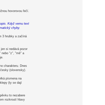
ěžnou hovorovou řečí.
avopis. Když vemu text
amatický chyby.
 3 hrubky a začíná
a jen si nedává pozor
" nebo "z", "mě" a
je.
eho charakteru. Dnes
 česky (slovensky).
velká písmena na
lepy (ty se dají
íspěvku to nezabere
em rozkroutí hlavy