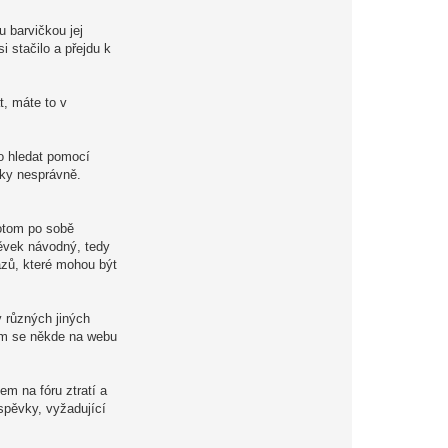
 barvičkou jej
 stačilo a přejdu k
, máte to v
o hledat pomocí
cky nesprávně.
potom po sobě
pěvek návodný, tedy
azů, které mohou být
v různých jiných
vám se někde na webu
em na fóru ztratí a
spěvky, vyžadující