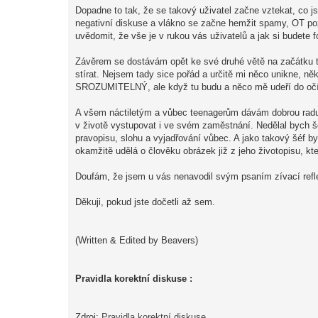
Dopadne to tak, že se takový uživatel začne vztekat, co j
negativní diskuse a vlákno se začne hemžit spamy, OT po
uvědomit, že vše je v rukou vás uživatelů a jak si budete
Závěrem se dostávám opět ke své druhé větě na začátku to
stírat. Nejsem tady sice pořád a určitě mi něco unikne, něk
SROZUMITELNÝ, ale když tu budu a něco mě udeří do očí v
A všem náctiletým a vůbec teenagerům dávám dobrou radu: t
v životě vystupovat i ve svém zaměstnání. Nedělal bych š
pravopisu, slohu a vyjadřování vůbec. A jako takový šéf b
okamžitě udělá o člověku obrázek již z jeho životopisu, kt
Doufám, že jsem u vás nenavodil svým psaním zívací refle
Děkuji, pokud jste dočetli až sem.
(Written & Edited by Beavers)
Pravidla korektní diskuse :
Zdroj:
Pravidla korektní diskuse