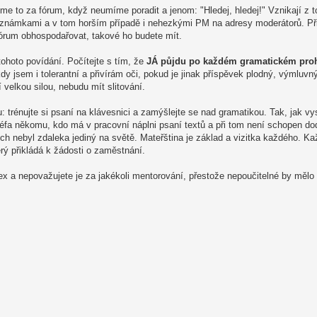
sme to za fórum, když neumíme poradit a jenom: "Hledej, hledej!" Vznikají z 
známkami a v tom horším případě i nehezkými PM na adresy moderátorů. Při 
 fórum obhospodařovat, takové ho budete mít.
hoto povídání. Počítejte s tím, že
JÁ půjdu po každém gramatickém pro
dy jsem i tolerantní a přivírám oči, pokud je jinak příspěvek plodný, výmluvn
elkou silou, nebudu mít slitování.
rénujte si psaní na klávesnici a zamýšlejte se nad gramatikou. Tak, jak vys
éfa někomu, kdo má v pracovní náplni psaní textů a při tom není schopen d
ych nebyl zdaleka jediný na světě. Mateřština je základ a vizitka každého. K
erý přikládá k žádosti o zaměstnání.
x a nepovažujete je za jakékoli mentorování, přestože nepoučitelné by mělo 