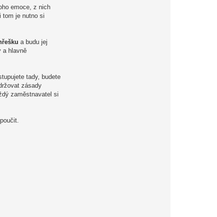
toho emoce, z nich
tom je nutno si
hřešku
a budu jej
ý a hlavně
tupujete tady, budete
održovat zásady
aždý zaměstnavatel si
poučit.