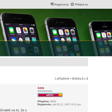
Registrovat
Přihlásit se
1 příspěvek • Stránka
1
z
1
Julek
Administrator
Příspěvky:
9835
Registrován:
pát říj 12, 2007 9:32 pm
vateli za to, že z