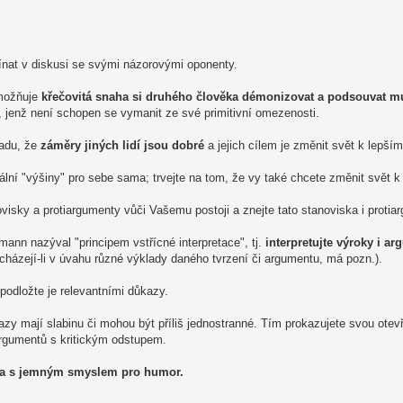
čínat v diskusi se svými názorovými oponenty.
emožňuje
křečovitá snaha si druhého člověka démonizovat a podsouvat m
ta, jenž není schopen se vymanit ze své primitivní omezenosti.
ladu, že
záměry jiných lidí jsou dobré
a jejich cílem je změnit svět k lepším
rální "výšiny" pro sebe sama; trvejte na tom, že vy také chcete změnit svět k
sky a protiargumenty vůči Vašemu postoji a znejte tato stanoviska i protia
ann nazýval "principem vstřícné interpretace", tj.
interpretujte výroky i a
cházejí-li v úvahu různé výklady daného tvrzení či argumentu, má pozn.).
podložte je relevantními důkazy.
zy mají slabinu či mohou být příliš jednostranné. Tím prokazujete svou otevř
argumentů s kritickým odstupem.
 a s jemným smyslem pro humor.