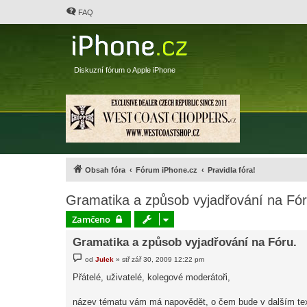
FAQ
Diskuzní fórum o Apple iPhone
Obsah fóra
Fórum iPhone.cz
Pravidla fóra!
Gramatika a způsob vyjadřování na Fór
Zamčeno
Gramatika a způsob vyjadřování na Fóru.
P
od
Julek
»
stř zář 30, 2009 12:22 pm
ř
í
Přátelé, uživatelé, kolegové moderátoři,
s
p
ě
název tématu vám má napovědět, o čem bude v dalším textu
v