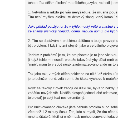
tohoto fóra dělám školení mateřského jazyka, rozhodl jse
e
k
1. Netvrdím a
nikdo po vás nevyžaduje, že musíte pou
Tím není myšlen jakýkoli studentský slang, který komolí sl
Jako příklad použiju to, že v týhle modrý větě a vlastně 
ze známý písničky "nepudu domu, nepudu domu, byl bych d
2. Tím se dostávám k problému dalšímu a tou je
pravopis
být problém. I když to zní stejně, jako u verbálního projev
Jedním z problémů je to, že pro pisatele je to jeho vizitko
(i když tohle mi nesedí, protože takové chyby dělat mně o
"mně", mám to v sobě nějak zautomatizováno a jde mi to sa
Tak jako tak, v mých očích poklesne na nižší až nízkou ú
je to bohužel trend, zdá se mi, že škola výchovu k mateř
Když se takový člověk zapojí do diskuse, bývá to někdy ut
začátku nových vět. Nedělá alespoň jednoduché odstavce, 
tolerovat) je celý text nesrozumitelný.
Pro kultivovaného člověka jistě nebude problém si po sobě
více než 1-2 minuty času. Ten, kdo si myslí, že tím něco
mnoha čitatelů, kteří si o něm pak mohou pomyslet ledacos.