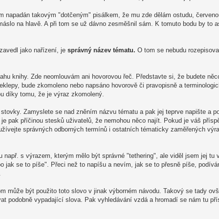
sem napadán takovým "dotčeným" pisálkem, že mu zde dělám ostudu, červenou
máslo na hlavě. A při tom se už dávno zesměšnil sám. K tomuto bodu by to asi
 zavedl jako nařízení, je
správný název tématu.
O tom se nebudu rozepisovat
sahu knihy. Zde neomlouvám ani hovorovou řeč. Představte si, že budete něc
řeklepy, bude zkomoleno nebo napsáno hovorově či pravopisně a terminologi
dou díky tomu, že je výraz zkomolený.
u stovky. Zamyslete se nad zněním názvu tématu a pak jej teprve napište a 
s je pak příčinou stesků uživatelů, že nemohou něco najít. Pokud je váš přís
používejte správných odborných termínů i ostatních tématicky zaměřených výr
u např. s výrazem, kterým mělo být správné "tethering", ale viděl jsem jej tu 
bo jak se to píše". Přeci než to napíšu a nevím, jak se to přesně píše, podí
.
 tom může být použito toto slovo v jinak výborném návodu. Takový se tady ovš
ávat podobně vypadající slova. Pak vyhledávání vzdá a hromadí se nám tu pří