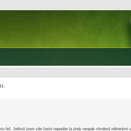
u.
 řeč. Jelikož jsem zde často napadán (a jindy naopak chválen) některými uži