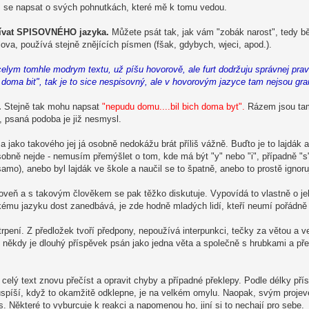
m se napsat o svých pohnutkách, které mě k tomu vedou.
žívat SPISOVNÉHO jazyka.
Můžete psát tak, jak vám "zobák narost", tedy b
ova, používá stejně znějících písmen (fšak, gdybych, wjeci, apod.).
v celym tomhle modrym textu, už píšu hovorově, ale furt dodržuju správnej pr
oma bit", tak je to sice nespisovný, ale v hovorovým jazyce tam nejsou gr
.
Stejně tak mohu napsat
"nepudu domu....bil bich doma byt".
Rázem jsou tam
u, psaná podoba je již nesmysl.
u a jako takového jej já osobně nedokážu brát příliš vážně. Buďto je to lajdák 
sobně nejde - nemusím přemýšlet o tom, kde má být "y" nebo "i", případně "s
mo), anebo byl lajdák ve škole a naučil se to špatně, anebo to prostě ignoru
roveň a s takovým člověkem se pak těžko diskutuje. Vypovídá to vlastně o j
skému jazyku dost zanedbává, je zde hodně mladých lidí, kteří neumí pořádně
rpení. Z předložek tvoří předpony, nepoužívá interpunkci, tečky za větou a 
někdy je dlouhý příspěvek psán jako jedna věta a společně s hrubkami a přek
 celý text znovu přečíst a opravit chyby a případné překlepy. Podle délky př
 uspíší, když to okamžitě odklepne, je na velkém omylu. Naopak, svým projev
 Některé to vyburcuje k reakci a napomenou ho, jiní si to nechají pro sebe.