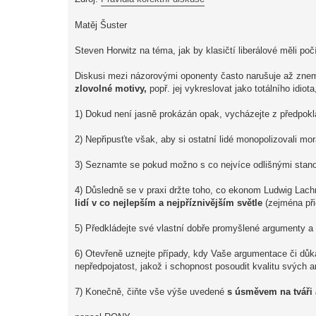
Matěj Šuster
Steven Horwitz na téma, jak by klasičtí liberálové měli po
Diskusi mezi názorovými oponenty často narušuje až zn
zlovolné motivy,
popř. jej vykreslovat jako totálního idio
1) Dokud není jasně prokázán opak, vycházejte z předpok
2) Nepřipusťte však, aby si ostatní lidé monopolizovali mo
3) Seznamte se pokud možno s co nejvíce odlišnými stanovi
4) Důsledně se v praxi držte toho, co ekonom Ludwig Lachm
lidí v co nejlepším a nejpříznivějším světle
(zejména při
5) Předkládejte své vlastní dobře promyšlené argumenty a 
6) Otevřeně uznejte případy, kdy Vaše argumentace či důka
nepředpojatost, jakož i schopnost posoudit kvalitu svých 
7) Konečně, čiňte vše výše uvedené
s úsměvem na tváři