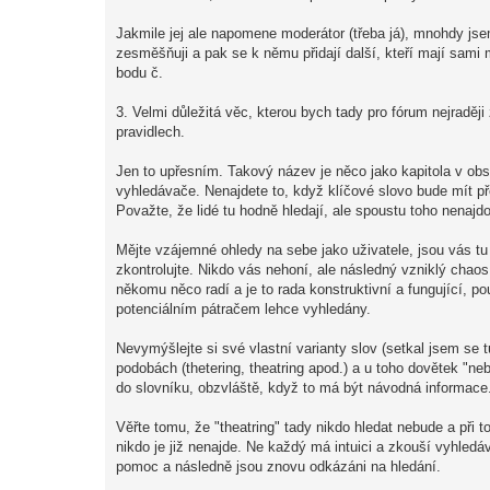
Jakmile jej ale napomene moderátor (třeba já), mnohdy j
zesměšňuji a pak se k němu přidají další, kteří mají sami 
bodu č.
3. Velmi důležitá věc, kterou bych tady pro fórum nejraději
pravidlech.
Jen to upřesním. Takový název je něco jako kapitola v ob
vyhledávače. Nenajdete to, když klíčové slovo bude mít p
Považte, že lidé tu hodně hledají, ale spoustu toho nenaj
Mějte vzájemné ohledy na sebe jako uživatele, jsou vás t
zkontrolujte. Nikdo vás nehoní, ale následný vzniklý chao
někomu něco radí a je to rada konstruktivní a fungující, 
potenciálním pátračem lehce vyhledány.
Nevymýšlejte si své vlastní varianty slov (setkal jsem se t
podobách (thetering, theatring apod.) a u toho dovětek "ne
do slovníku, obzvláště, když to má být návodná informace
Věřte tomu, že "theatring" tady nikdo hledat nebude a při
nikdo je již nenajde. Ne každý má intuici a zkouší vyhled
pomoc a následně jsou znovu odkázáni na hledání.