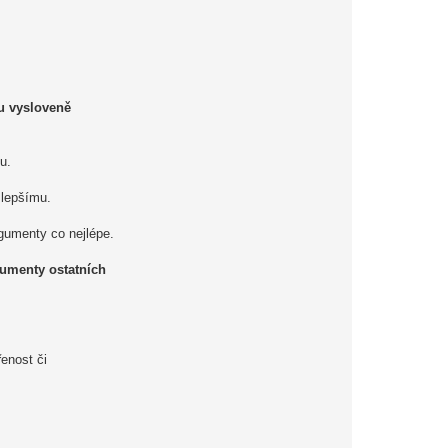
u vysloveně
u.
 lepšímu.
rgumenty co nejlépe.
rgumenty ostatních
enost či