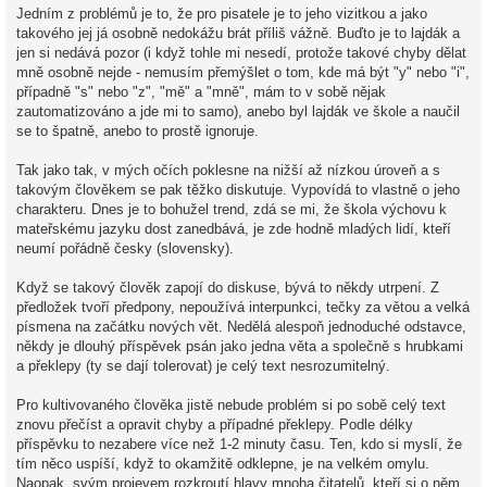
Jedním z problémů je to, že pro pisatele je to jeho vizitkou a jako
takového jej já osobně nedokážu brát příliš vážně. Buďto je to lajdák a
jen si nedává pozor (i když tohle mi nesedí, protože takové chyby dělat
mně osobně nejde - nemusím přemýšlet o tom, kde má být "y" nebo "i",
případně "s" nebo "z", "mě" a "mně", mám to v sobě nějak
zautomatizováno a jde mi to samo), anebo byl lajdák ve škole a naučil
se to špatně, anebo to prostě ignoruje.
Tak jako tak, v mých očích poklesne na nižší až nízkou úroveň a s
takovým člověkem se pak těžko diskutuje. Vypovídá to vlastně o jeho
charakteru. Dnes je to bohužel trend, zdá se mi, že škola výchovu k
mateřskému jazyku dost zanedbává, je zde hodně mladých lidí, kteří
neumí pořádně česky (slovensky).
Když se takový člověk zapojí do diskuse, bývá to někdy utrpení. Z
předložek tvoří předpony, nepoužívá interpunkci, tečky za větou a velká
písmena na začátku nových vět. Nedělá alespoň jednoduché odstavce,
někdy je dlouhý příspěvek psán jako jedna věta a společně s hrubkami
a překlepy (ty se dají tolerovat) je celý text nesrozumitelný.
Pro kultivovaného člověka jistě nebude problém si po sobě celý text
znovu přečíst a opravit chyby a případné překlepy. Podle délky
příspěvku to nezabere více než 1-2 minuty času. Ten, kdo si myslí, že
tím něco uspíší, když to okamžitě odklepne, je na velkém omylu.
Naopak, svým projevem rozkroutí hlavy mnoha čitatelů, kteří si o něm