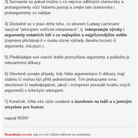
3) Seznamte se pokud možno s co nejvíce odlišnými stanovisky a
protiargumenty vůči Vašemu postoji a znejte tato stanoviska i
protiargumenty co nejlépe.
4) Důsledně se v praxi držte toho, co ekonom Ludwig Lachmann
nazýval "principem vstřícné interpretace", tj.
interpretujte výroky i
argumenty ostatních lidí v co nejlepším a nejpříznivějším světle
(zejména přicházejí-li v úvahu různé výklady daného tvrzení či
argumentu, má pozn.).
5) Předkládejte své vlastní dobře promyšlené argumenty a podložte je
relevantními důkazy.
6) Otevřeně uznejte případy, kdy Vaše argumentace či důkazy mají
slabinu či mohou být příliš jednostranné. Tím prokazujete svou
otevřenost či nepředpojatost, jakož i schopnost posoudit kvalitu svých
argumentů s kritickým odstupem.
7) Konečně, čiňte vše výše uvedené
s úsměvem na tváři a s jemným
smyslem pro humor.
napsal RONY
Respektujte
pravidla
, pak si u mě můžete stěžovat na moderátory.