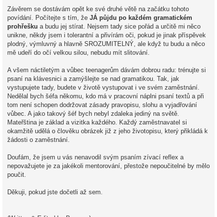
Závěrem se dostávám opět ke své druhé větě na začátku tohoto
povídání. Počítejte s tím, že
JÁ půjdu po každém gramatickém
prohřešku
a budu jej stírat. Nejsem tady sice pořád a určitě mi něco
unikne, někdy jsem i tolerantní a přivírám oči, pokud je jinak příspěvek
plodný, výmluvný a hlavně SROZUMITELNÝ, ale když tu budu a něco
mě udeří do očí velkou silou, nebudu mít slitování.
A všem náctiletým a vůbec teenagerům dávám dobrou radu: trénujte si
psaní na klávesnici a zamýšlejte se nad gramatikou. Tak, jak
vystupujete tady, budete v životě vystupovat i ve svém zaměstnání.
Nedělal bych šéfa někomu, kdo má v pracovní náplni psaní textů a při
tom není schopen dodržovat zásady pravopisu, slohu a vyjadřování
vůbec. A jako takový šéf bych nebyl zdaleka jediný na světě.
Mateřština je základ a vizitka každého. Každý zaměstnavatel si
okamžitě udělá o člověku obrázek již z jeho životopisu, který přikládá k
žádosti o zaměstnání.
Doufám, že jsem u vás nenavodil svým psaním zívací reflex a
nepovažujete je za jakékoli mentorování, přestože nepoučitelné by mělo
poučit.
Děkuji, pokud jste dočetli až sem.