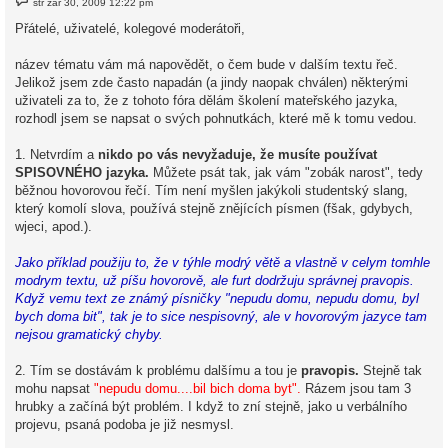
stř zář 30, 2009 12:22 pm
ř
í
Přátelé, uživatelé, kolegové moderátoři,
s
p
ě
název tématu vám má napovědět, o čem bude v dalším textu řeč.
v
Jelikož jsem zde často napadán (a jindy naopak chválen) některými
e
k
uživateli za to, že z tohoto fóra dělám školení mateřského jazyka,
rozhodl jsem se napsat o svých pohnutkách, které mě k tomu vedou.
1. Netvrdím a
nikdo po vás nevyžaduje, že musíte používat
SPISOVNÉHO jazyka.
Můžete psát tak, jak vám "zobák narost", tedy
běžnou hovorovou řečí. Tím není myšlen jakýkoli studentský slang,
který komolí slova, používá stejně znějících písmen (fšak, gdybych,
wjeci, apod.).
Jako příklad použiju to, že v týhle modrý větě a vlastně v celym tomhle
modrym textu, už píšu hovorově, ale furt dodržuju správnej pravopis.
Když vemu text ze známý písničky "nepudu domu, nepudu domu, byl
bych doma bit", tak je to sice nespisovný, ale v hovorovým jazyce tam
nejsou gramatický chyby.
2. Tím se dostávám k problému dalšímu a tou je
pravopis.
Stejně tak
mohu napsat
"nepudu domu....bil bich doma byt".
Rázem jsou tam 3
hrubky a začíná být problém. I když to zní stejně, jako u verbálního
projevu, psaná podoba je již nesmysl.