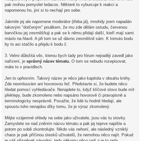
pak mohou pomyslet ledacos. Některé to vyburcuje k reakci a
napomenou ho, jiní si to nechají pro sebe.
Jakmile jej ale napomene moderátor (třeba já), mnohdy jsem napadán
takovým "dotčeným" pisálkem, že mu zde dělám ostudu, červenou
barvičkou jej zesměšňuji a pak se k němu přidají další, kteří mají sami
máslo na hlavě. A při tom se už dávno zesměšnil sám. K tomuto bodu
by to asi stačilo a přejdu k bodu č.
3. Velmi důležitá věc, kterou bych tady pro fórum nejraději zavedl jako
nařízení, je
správný název tématu.
O tom se nebudu rozepisovat,
máte to v pravidlech.
Jen to upřesním. Takový název je něco jako kapitola v obsahu knihy.
Zde neomlouvám ani hovorovou řeč. Představte si, že budete něco
hledat pomocí vyhledávače. Nenajdete to, když klíčové slovo bude mít
překlepy, bude zkomoleno nebo napsáno hovorově či pravopisně a
terminologicky nesprávně. Považte, že lidé tu hodně hledají, ale
spoustu toho nenajdou díky tomu, že je výraz zkomolený.
Mějte vzájemné ohledy na sebe jako uživatele, jsou vás tu stovky.
Zamyslete se nad zněním názvu tématu a pak jej teprve napište a
potom po sobě zkontrolujte. Nikdo vás nehoní, ale následný vzniklý
chaos je pak příčinou stesků uživatelů, že nemohou něco najít. Pokud
je váš příspěvek návodný, tedy někomu něco radí a je to rada