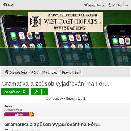
FAQ
Registrovat
Přihlásit se
Obsah fóra
Fórum iPhone.cz
Pravidla fóra!
Gramatika a způsob vyjadřování na Fóru.
Zamčeno
1 příspěvek • Stránka
1
z
1
Julek
Administrator
Gramatika a způsob vyjadřování na Fóru.
P