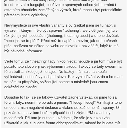
konstruktivní a fungující, používejte správných odborných termínů i
ostatních tématicky zaměřených výrazů, které mohou být potenciálním
pátračem lehce vyhledány.
Nevymýšlejte si své vlastní varianty slov (setkal jsem se tu např. s
výrazem, kterým mělo být správné "tethering", ale viděl jsem jej tu v
různých jiných podobách (thetering, theatring apod.) a u toho dovětek
"nebo jak se to píše". Přeci než to napíšu a nevím, jak se to přesně
píše, podívám se někde na webu do slovníku, obzvláště, když to má
být návodná informace.
Věřte tomu, že "theatring" tady nikdo hledat nebude a při tom může být
použito toto slovo v jinak výborném návodu. Takový se tady ovšem na
fóru ztratí a nikdo je již nenajde. Ne každý má intuici a zkouší
vyhledávat podobně vypadající slova. Pak vyhledávání vzdá a hromadí
se nám tu příspěvky, vyžadující pomoc a následně jsou znovu
odkázáni na hledání.
Dopadne to tak, že se takový uživatel začne vztekat, co jsme to za
fórum, když neumíme poradit a jenom: "Hledej, hledej!" Vznikají z toho
emoce, z nich negativní diskuse a vlákno se začne hemžit spamy, OT
poznámkami a v tom horším případě i nehezkými PM na adresy
moderátorů. Při tom je nutno si uvědomit, že vše je v rukou vás
uživatelů a jak si budete fórum obhospodařovat, takové ho budete mít.