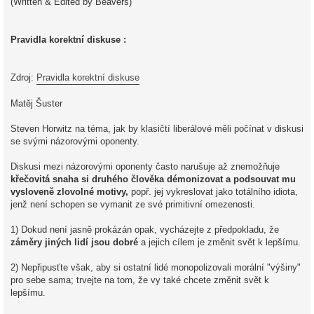
(Written & Edited by Beavers)
Pravidla korektní diskuse :
Zdroj:
Pravidla korektní diskuse
Matěj Šuster
Steven Horwitz na téma, jak by klasičtí liberálové měli počínat v diskusi
se svými názorovými oponenty.
Diskusi mezi názorovými oponenty často narušuje až znemožňuje
křečovitá snaha si druhého člověka démonizovat a podsouvat mu
vysloveně zlovolné motivy,
popř. jej vykreslovat jako totálního idiota,
jenž není schopen se vymanit ze své primitivní omezenosti.
1) Dokud není jasně prokázán opak, vycházejte z předpokladu, že
záměry jiných lidí jsou dobré
a jejich cílem je změnit svět k lepšímu.
2) Nepřipusťte však, aby si ostatní lidé monopolizovali morální "výšiny"
pro sebe sama; trvejte na tom, že vy také chcete změnit svět k
lepšímu.