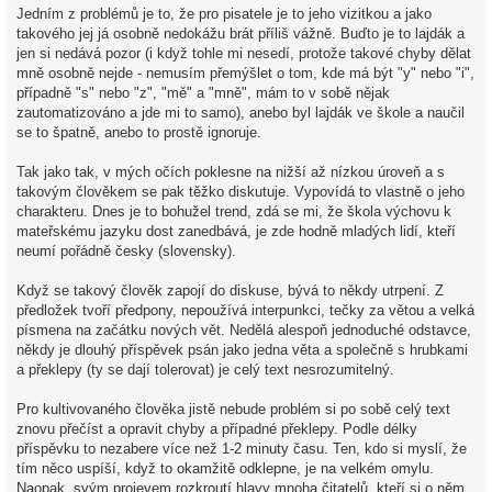
Jedním z problémů je to, že pro pisatele je to jeho vizitkou a jako
takového jej já osobně nedokážu brát příliš vážně. Buďto je to lajdák a
jen si nedává pozor (i když tohle mi nesedí, protože takové chyby dělat
mně osobně nejde - nemusím přemýšlet o tom, kde má být "y" nebo "i",
případně "s" nebo "z", "mě" a "mně", mám to v sobě nějak
zautomatizováno a jde mi to samo), anebo byl lajdák ve škole a naučil
se to špatně, anebo to prostě ignoruje.
Tak jako tak, v mých očích poklesne na nižší až nízkou úroveň a s
takovým člověkem se pak těžko diskutuje. Vypovídá to vlastně o jeho
charakteru. Dnes je to bohužel trend, zdá se mi, že škola výchovu k
mateřskému jazyku dost zanedbává, je zde hodně mladých lidí, kteří
neumí pořádně česky (slovensky).
Když se takový člověk zapojí do diskuse, bývá to někdy utrpení. Z
předložek tvoří předpony, nepoužívá interpunkci, tečky za větou a velká
písmena na začátku nových vět. Nedělá alespoň jednoduché odstavce,
někdy je dlouhý příspěvek psán jako jedna věta a společně s hrubkami
a překlepy (ty se dají tolerovat) je celý text nesrozumitelný.
Pro kultivovaného člověka jistě nebude problém si po sobě celý text
znovu přečíst a opravit chyby a případné překlepy. Podle délky
příspěvku to nezabere více než 1-2 minuty času. Ten, kdo si myslí, že
tím něco uspíší, když to okamžitě odklepne, je na velkém omylu.
Naopak, svým projevem rozkroutí hlavy mnoha čitatelů, kteří si o něm