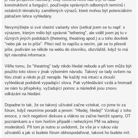
konstruktivní a fungující, používejte správných odborných termínů i
ostatních tématicky zaměřených výrazů, které mohou být potenciálním
pátračem lehce vyhledány.
Nevymýšlejte si své vlastní varianty slov (setkal jsem se tu např. s
výrazem, kterým mělo být správné "tethering", ale viděl jsem jej tu v
různých jiných podobách (thetering, theatring apod.) a u toho dovětek
"nebo jak se to píše". Přeci než to napíšu a nevím, jak se to přesně
píše, podívám se někde na webu do slovníku, obzvláště, když to má
být návodná informace.
Věřte tomu, že "theatring" tady nikdo hledat nebude a při tom může být
použito toto slovo v jinak výborném návodu. Takový se tady ovšem na
fóru ztratí a nikdo je již nenajde. Ne každý má intuici a zkouší
vyhledávat podobně vypadající slova. Pak vyhledávání vzdá a hromadí
se nám tu příspěvky, vyžadující pomoc a následně jsou znovu
odkázáni na hledání.
Dopadne to tak, že se takový uživatel začne vztekat, co jsme to za
fórum, když neumíme poradit a jenom: "Hledej, hledej!" Vznikají z toho
emoce, z nich negativní diskuse a vlákno se začne hemžit spamy, OT
poznámkami a v tom horším případě i nehezkými PM na adresy
moderátorů. Při tom je nutno si uvědomit, že vše je v rukou vás
uživatelů a jak si budete fórum obhospodařovat, takové ho budete mít.