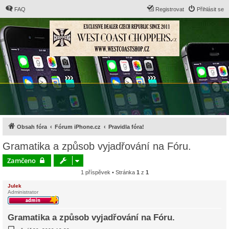
FAQ
Registrovat
Přihlásit se
Obsah fóra
Fórum iPhone.cz
Pravidla fóra!
Gramatika a způsob vyjadřování na Fóru.
Zamčeno
1 příspěvek • Stránka
1
z
1
Julek
Administrator
Gramatika a způsob vyjadřování na Fóru.
P