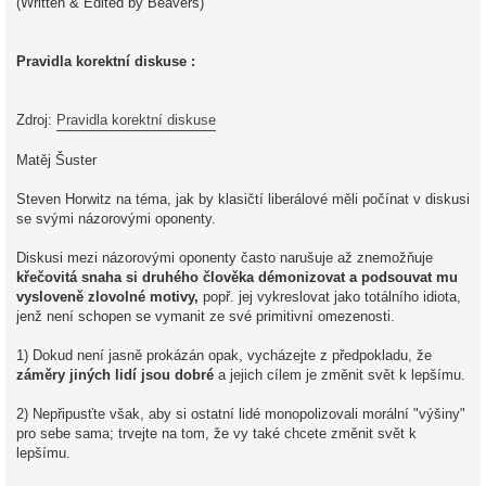
(Written & Edited by Beavers)
Pravidla korektní diskuse :
Zdroj:
Pravidla korektní diskuse
Matěj Šuster
Steven Horwitz na téma, jak by klasičtí liberálové měli počínat v diskusi
se svými názorovými oponenty.
Diskusi mezi názorovými oponenty často narušuje až znemožňuje
křečovitá snaha si druhého člověka démonizovat a podsouvat mu
vysloveně zlovolné motivy,
popř. jej vykreslovat jako totálního idiota,
jenž není schopen se vymanit ze své primitivní omezenosti.
1) Dokud není jasně prokázán opak, vycházejte z předpokladu, že
záměry jiných lidí jsou dobré
a jejich cílem je změnit svět k lepšímu.
2) Nepřipusťte však, aby si ostatní lidé monopolizovali morální "výšiny"
pro sebe sama; trvejte na tom, že vy také chcete změnit svět k
lepšímu.