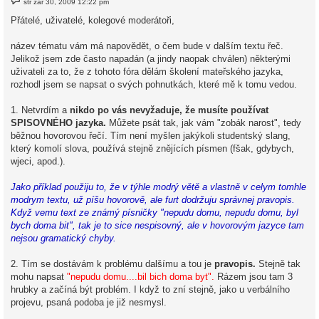
stř zář 30, 2009 12:22 pm
ř
í
Přátelé, uživatelé, kolegové moderátoři,
s
p
ě
název tématu vám má napovědět, o čem bude v dalším textu řeč.
v
Jelikož jsem zde často napadán (a jindy naopak chválen) některými
e
k
uživateli za to, že z tohoto fóra dělám školení mateřského jazyka,
rozhodl jsem se napsat o svých pohnutkách, které mě k tomu vedou.
1. Netvrdím a
nikdo po vás nevyžaduje, že musíte používat
SPISOVNÉHO jazyka.
Můžete psát tak, jak vám "zobák narost", tedy
běžnou hovorovou řečí. Tím není myšlen jakýkoli studentský slang,
který komolí slova, používá stejně znějících písmen (fšak, gdybych,
wjeci, apod.).
Jako příklad použiju to, že v týhle modrý větě a vlastně v celym tomhle
modrym textu, už píšu hovorově, ale furt dodržuju správnej pravopis.
Když vemu text ze známý písničky "nepudu domu, nepudu domu, byl
bych doma bit", tak je to sice nespisovný, ale v hovorovým jazyce tam
nejsou gramatický chyby.
2. Tím se dostávám k problému dalšímu a tou je
pravopis.
Stejně tak
mohu napsat
"nepudu domu....bil bich doma byt".
Rázem jsou tam 3
hrubky a začíná být problém. I když to zní stejně, jako u verbálního
projevu, psaná podoba je již nesmysl.