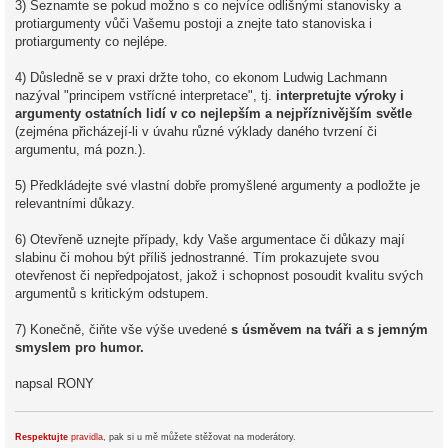
3) Seznamte se pokud možno s co nejvíce odlišnými stanovisky a
protiargumenty vůči Vašemu postoji a znejte tato stanoviska i
protiargumenty co nejlépe.
4) Důsledně se v praxi držte toho, co ekonom Ludwig Lachmann
nazýval "principem vstřícné interpretace", tj.
interpretujte výroky i
argumenty ostatních lidí v co nejlepším a nejpříznivějším světle
(zejména přicházejí-li v úvahu různé výklady daného tvrzení či
argumentu, má pozn.).
5) Předkládejte své vlastní dobře promyšlené argumenty a podložte je
relevantními důkazy.
6) Otevřeně uznejte případy, kdy Vaše argumentace či důkazy mají
slabinu či mohou být příliš jednostranné. Tím prokazujete svou
otevřenost či nepředpojatost, jakož i schopnost posoudit kvalitu svých
argumentů s kritickým odstupem.
7) Konečně, čiňte vše výše uvedené
s úsměvem na tváři a s jemným
smyslem pro humor.
napsal RONY
Respektujte
pravidla
, pak si u mě můžete stěžovat na moderátory.