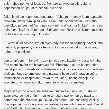
pak mohou pomyslet ledacos. Některé to vyburcuje k reakci a
napomenou ho, jiní si to nechají pro sebe.
Jakmile jej ale napomene moderátor (třeba já), mnohdy jsem napadán
takovým "dotčeným" pisálkem, že mu zde dělám ostudu, červenou
barvičkou jej zesměšňuji a pak se k němu přidají další, kteří mají sami
máslo na hlavě. A při tom se už dávno zesměšnil sám. K tomuto bodu
by to asi stačilo a přejdu k bodu č.
3. Velmi důležitá věc, kterou bych tady pro fórum nejraději zavedl jako
nařízení, je
správný název tématu.
O tom se nebudu rozepisovat,
máte to v pravidlech.
Jen to upřesním. Takový název je něco jako kapitola v obsahu knihy.
Zde neomlouvám ani hovorovou řeč. Představte si, že budete něco
hledat pomocí vyhledávače. Nenajdete to, když klíčové slovo bude mít
překlepy, bude zkomoleno nebo napsáno hovorově či pravopisně a
terminologicky nesprávně. Považte, že lidé tu hodně hledají, ale
spoustu toho nenajdou díky tomu, že je výraz zkomolený.
Mějte vzájemné ohledy na sebe jako uživatele, jsou vás tu stovky.
Zamyslete se nad zněním názvu tématu a pak jej teprve napište a
potom po sobě zkontrolujte. Nikdo vás nehoní, ale následný vzniklý
chaos je pak příčinou stesků uživatelů, že nemohou něco najít. Pokud
je váš příspěvek návodný, tedy někomu něco radí a je to rada