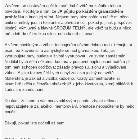
Závěrem se dostávám opět ke své druhé větě na začátku tohoto
povídání. Počítejte s tím, že
JÁ půjdu po každém gramatickém
prohřešku
a budu jej stírat. Nejsem tady sice pořád a určitě mi něco
unikne, někdy jsem i tolerantní a přivírám oči, pokud je jinak příspěvek
plodný, výmluvný a hlavně SROZUMITELNÝ, ale když tu budu a něco
mě udeří do očí velkou silou, nebudu mít slitování.
A všem náctiletým a vůbec teenagerům dávám dobrou radu: trénujte si
psaní na klávesnici a zamýšlejte se nad gramatikou. Tak, jak
vystupujete tady, budete v životě vystupovat i ve svém zaměstnání.
Nedělal bych šéfa někomu, kdo má v pracovní náplni psaní textů a při
tom není schopen dodržovat zásady pravopisu, slohu a vyjadřování
vůbec. A jako takový šéf bych nebyl zdaleka jediný na světě.
Mateřština je základ a vizitka každého. Každý zaměstnavatel si
okamžitě udělá o člověku obrázek již z jeho životopisu, který přikládá k
žádosti o zaměstnání.
Doufám, že jsem u vás nenavodil svým psaním zívací reflex a
nepovažujete je za jakékoli mentorování, přestože nepoučitelné by mělo
poučit.
Děkuji, pokud jste dočetli až sem.