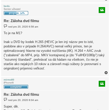
bedo.
Senior uživatel
r
Re: Záloha dvd filmu
P
ned pro 20, 2020 6:58 am
ř
í
To je na M1?
s
p
ě
Inak u DVD by kodek H.265 (HEVC je len iný názov pre to isté,
v
podobne ako v prípade H.264/AVC) nemal veľký prínos, ten je
e
k
optimalizovaný hlavne na vysoké rozlíšenia (4K). H.264 + AAC zvuk
("zabalené" do MP4, príp. MKV kontajnera) je (do "FullHD/1080p") taký
"rozumný štandard", prehrávať sa dá hádam na všetkom, čo nie je
staršie ako nejakých 10 rokov a zároveň majú súbory (v porovnaní s
originálom) príjemnú veľkosť.
mirmo80
iPhonefil
r
Re: Záloha dvd filmu
P
ned pro 20, 2020 8:04 am
ř
í
Super, dik.
s