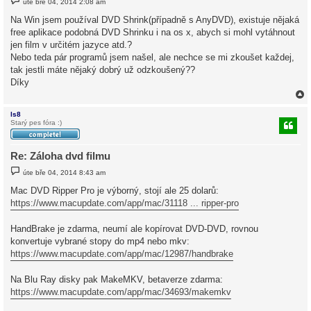
úte bře 04, 2014 2:08 am
ř
í
Na Win jsem používal DVD Shrink(případně s AnyDVD), existuje nějaká
s
free aplikace podobná DVD Shrinku i na os x, abych si mohl vytáhnout
p
ě
jen film v určitém jazyce atd.?
v
Nebo teda pár programů jsem našel, ale nechce se mi zkoušet každej,
e
k
tak jestli máte nějaký dobrý už odzkoušený??
Díky
ls8
Starý pes fóra :)
r
Re: Záloha dvd filmu
P
úte bře 04, 2014 8:43 am
ř
í
Mac DVD Ripper Pro je výborný, stojí ale 25 dolarů:
s
https://www.macupdate.com/app/mac/31118 ... ripper-pro
p
ě
v
HandBrake je zdarma, neumí ale kopírovat DVD-DVD, rovnou
e
k
konvertuje vybrané stopy do mp4 nebo mkv:
https://www.macupdate.com/app/mac/12987/handbrake
Na Blu Ray disky pak MakeMKV, betaverze zdarma:
https://www.macupdate.com/app/mac/34693/makemkv