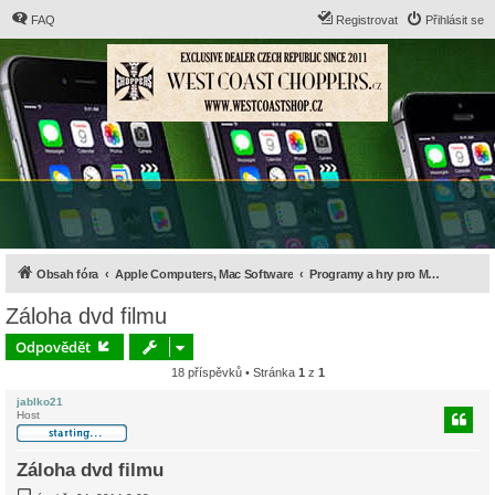
FAQ
Registrovat
Přihlásit se
Obsah fóra
Apple Computers, Mac Software
Programy a hry pro Mac OS X
Záloha dvd filmu
Odpovědět
18 příspěvků • Stránka
1
z
1
jablko21
Host
Záloha dvd filmu
P