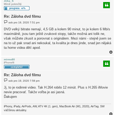
Jirka_S
Mírně pokročilý
r
Re: Záloha dvd filmu
P
sob pro 19, 2020 7:51 pm
ř
í
DVD velký bitrate nemají, 4,5 GB a kolem 90 minut, to je kolem 6 Mb/s
s
maximálně, jsou tam ještě zvukové stopy, takže možná ani tolik ne,
p
ě
však můžete zkusit a porovnat s originálem. Mezi námi - stejně jsem se
v
na to už pak snad ani nekoukal, ta kvalita je dnes jinde, snad jen nějaká
e
k
ta home videa dětí apod.
mirmo80
iPhonefil
r
Re: Záloha dvd filmu
P
sob pro 19, 2020 7:58 pm
ř
í
Jj, to je rodinné video. Tak H.264 robilo 12 minút. Plus s H.265 iMovie
s
nevie pracovať. Takže voľba je asi jasná.
p
ě
Ďakujem
v
e
k
iPhony, iPady, AirPods, AW, ATV 4K (1. gen), MacBook Air (M1, 2020), AirTag. SW
väčšinou aktuálny.