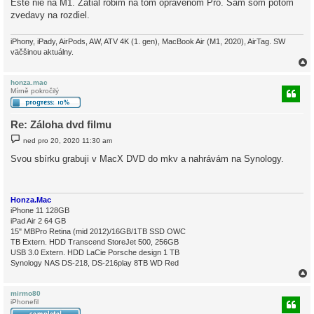
Este nie na M1. Zatial robim na tom opravenom Pro. Sam som potom
p
ě
zvedavy na rozdiel.
v
e
k
iPhony, iPady, AirPods, AW, ATV 4K (1. gen), MacBook Air (M1, 2020), AirTag. SW
väčšinou aktuálny.
honza.mac
Mírně pokročilý
r
Re: Záloha dvd filmu
P
ned pro 20, 2020 11:30 am
ř
í
Svou sbírku grabuji v MacX DVD do mkv a nahrávám na Synology.
s
p
ě
v
e
Honza.Mac
k
iPhone 11 128GB
iPad Air 2 64 GB
15" MBPro Retina (mid 2012)/16GB/1TB SSD OWC
TB Extern. HDD Transcend StoreJet 500, 256GB
USB 3.0 Extern. HDD LaCie Porsche design 1 TB
Synology NAS DS-218, DS-216play 8TB WD Red
mirmo80
iPhonefil
r