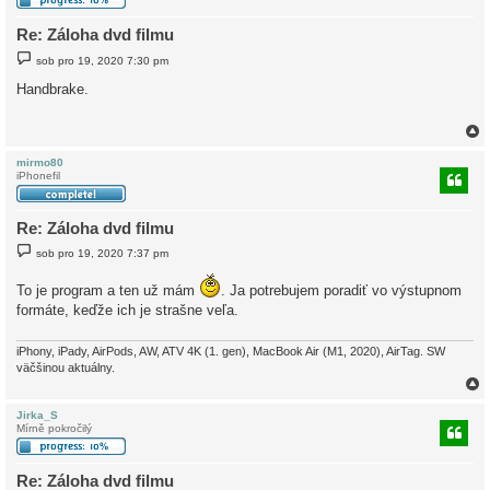
Re: Záloha dvd filmu
P
sob pro 19, 2020 7:30 pm
ř
í
Handbrake.
s
p
ě
v
e
k
mirmo80
iPhonefil
r
Re: Záloha dvd filmu
P
sob pro 19, 2020 7:37 pm
ř
í
s
To je program a ten už mám
. Ja potrebujem poradiť vo výstupnom
p
formáte, keďže ich je strašne veľa.
ě
v
e
iPhony, iPady, AirPods, AW, ATV 4K (1. gen), MacBook Air (M1, 2020), AirTag. SW
k
väčšinou aktuálny.
Jirka_S
Mírně pokročilý
r
Re: Záloha dvd filmu