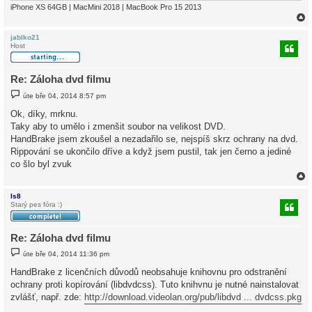
iPhone XS 64GB | MacMini 2018 | MacBook Pro 15 2013
jablko21
Host
r
Re: Záloha dvd filmu
P
úte bře 04, 2014 8:57 pm
ř
í
Ok, díky, mrknu.
s
Taky aby to umělo i zmenšit soubor na velikost DVD.
p
ě
HandBrake jsem zkoušel a nezadařilo se, nejspíš skrz ochrany na dvd.
v
Rippování se ukončilo dříve a když jsem pustil, tak jen černo a jediné
e
k
co šlo byl zvuk
ls8
Starý pes fóra :)
r
Re: Záloha dvd filmu
P
úte bře 04, 2014 11:36 pm
ř
í
HandBrake z licenčních důvodů neobsahuje knihovnu pro odstranění
s
ochrany proti kopírování (libdvdcss). Tuto knihvnu je nutné nainstalovat
p
ě
zvlášť, např. zde:
http://download.videolan.org/pub/libdvd ... dvdcss.pkg
v
e