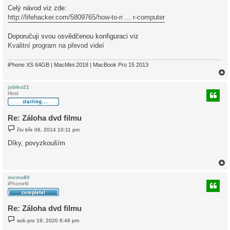
k
Celý návod viz zde:
http://lifehacker.com/5809765/how-to-ri ... r-computer
Doporučuji svou osvědčenou konfiguraci viz
Kvalitní program na převod videí
iPhone XS 64GB | MacMini 2018 | MacBook Pro 15 2013
jablko21
Host
r
Re: Záloha dvd filmu
P
čtv bře 06, 2014 10:11 pm
ř
í
Díky, povyzkouším
s
p
ě
v
e
k
mirmo80
iPhonefil
r
Re: Záloha dvd filmu
P
sob pro 19, 2020 6:46 pm
ř