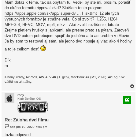
í
Mám dotaz k téme, tak sa opýtam tu. Vedeli by ste mi, prosím, poradiť
s
do akého formátu rippovať dvd? Skúšam tento program
p
ě
https://apps.apple.com/sk/app/isuper-dv ... l=sk&mt=12
ale tých
v
výstupných formátov je strašne veľa. Čo si zvoliť? H.265, H264,
e
k
MPEG-4, HEVC, MOV, mp4, mkv... Aké zvoliť rozlíšenie, bitrate...
Zrejme pletiem hrušky s jablkami, ale presne preto sa pýtam. Zároveň
dve DVD potom potrebujem spojiť do jedného a to asi urobím v iMovie.
Ja by som to testoval aj sám, ale jedno dvd rippuje aj viac ako 4 hodiny
a to je celkom dosť
Dík
m
iPhony, iPady, AirPods, AW, ATV 4K (1. gen), MacBook Air (M1, 2020), AirTag. SW
väčšinou aktuálny.
rony
Klub čistého iOS
r
Re: Záloha dvd filmu
P
sob pro 19, 2020 7:04 pm
ř
í
tazka odpoved.
s