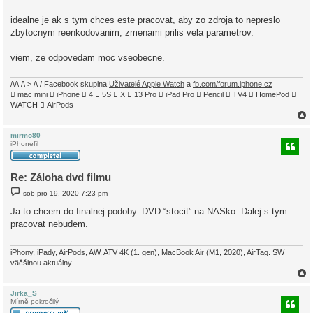
p
ě
idealne je ak s tym chces este pracovat, aby zo zdroja to nepreslo
v
zbytocnym reenkodovanim, zmenami prilis vela parametrov.
e
k
viem, ze odpovedam moc vseobecne.
/\/\ /\ > /\ / Facebook skupina
Uživatelé Apple Watch
a
fb.com/forum.iphone.cz
 mac mini  iPhone  4  5S  X  13 Pro  iPad Pro  Pencil  TV4  HomePod 
WATCH  AirPods
mirmo80
iPhonefil
r
Re: Záloha dvd filmu
P
sob pro 19, 2020 7:23 pm
ř
í
Ja to chcem do finalnej podoby. DVD “stocit” na NASko. Dalej s tym
s
pracovat nebudem.
p
ě
v
e
iPhony, iPady, AirPods, AW, ATV 4K (1. gen), MacBook Air (M1, 2020), AirTag. SW
k
väčšinou aktuálny.
Jirka_S
Mírně pokročilý
r