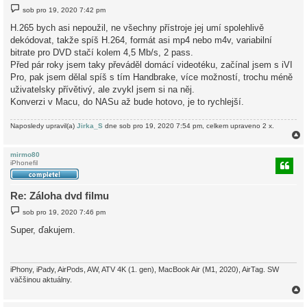
P
sob pro 19, 2020 7:42 pm
ř
í
H.265 bych asi nepoužil, ne všechny přístroje jej umí spolehlivě
s
dekódovat, takže spíš H.264, formát asi mp4 nebo m4v, variabilní
p
ě
bitrate pro DVD stačí kolem 4,5 Mb/s, 2 pass.
v
Před pár roky jsem taky převáděl domácí videotéku, začínal jsem s iVI
e
k
Pro, pak jsem dělal spíš s tím Handbrake, více možností, trochu méně
uživatelsky přívětivý, ale zvykl jsem si na něj.
Konverzi v Macu, do NASu až bude hotovo, je to rychlejší.
Naposledy upravil(a)
Jirka_S
dne sob pro 19, 2020 7:54 pm, celkem upraveno 2 x.
mirmo80
iPhonefil
r
Re: Záloha dvd filmu
P
sob pro 19, 2020 7:46 pm
ř
í
Super, ďakujem.
s
p
ě
v
e
iPhony, iPady, AirPods, AW, ATV 4K (1. gen), MacBook Air (M1, 2020), AirTag. SW
k
väčšinou aktuálny.