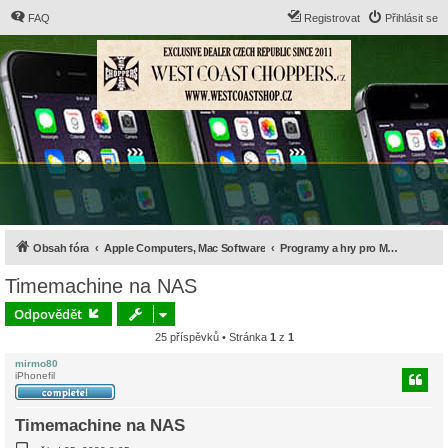
FAQ
Registrovat
Přihlásit se
Obsah fóra
Apple Computers, Mac Software
Programy a hry pro Mac OS X
Timemachine na NAS
Odpovědět
25 příspěvků • Stránka
1
z
1
mirmo80
iPhonefil
Timemachine na NAS
P