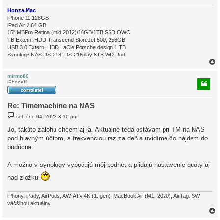
Honza.Mac
iPhone 11 128GB
iPad Air 2 64 GB
15" MBPro Retina (mid 2012)/16GB/1TB SSD OWC
TB Extern. HDD Transcend StoreJet 500, 256GB
USB 3.0 Extern. HDD LaCie Porsche design 1 TB
Synology NAS DS-218, DS-216play 8TB WD Red
mirmo80
iPhonefil
r
Re: Timemachine na NAS
P
sob úno 04, 2023 3:10 pm
ř
í
Jo, takúto zálohu chcem aj ja. Aktuálne teda ostávam pri TM na NAS
s
pod hlavným účtom, s frekvenciou raz za deň a uvidíme čo nájdem do
p
ě
budúcna.
v
e
k
A možno v synology vypočujú môj podnet a pridajú nastavenie quoty aj
nad zložku
iPhony, iPady, AirPods, AW, ATV 4K (1. gen), MacBook Air (M1, 2020), AirTag. SW
väčšinou aktuálny.