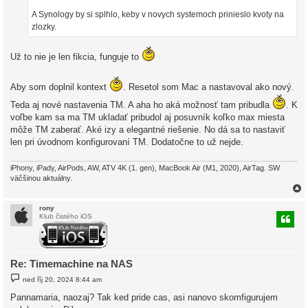
A Synology by si splhlo, keby v novych systemoch prinieslo kvoty na
zlozky.
Už to nie je len fikcia, funguje to
Aby som doplnil kontext
. Resetol som Mac a nastavoval ako nový.
Teda aj nové nastavenia TM. A aha ho aká možnosť tam pribudla
. K
voľbe kam sa ma TM ukladať pribudol aj posuvník koľko max miesta
môže TM zaberať. Aké izy a elegantné riešenie. No dá sa to nastaviť
len pri úvodnom konfigurovaní TM. Dodatočne to už nejde.
iPhony, iPady, AirPods, AW, ATV 4K (1. gen), MacBook Air (M1, 2020), AirTag. SW
väčšinou aktuálny.
rony
Klub čistého iOS
r
Re: Timemachine na NAS
P
ned říj 20, 2024 8:44 am
ř
í
Pannamaria, naozaj? Tak ked pride cas, asi nanovo skomfigurujem
s