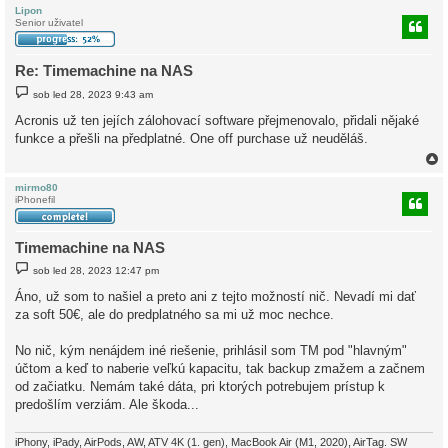
Lipon
Senior uživatel
r
Re: Timemachine na NAS
P
sob led 28, 2023 9:43 am
ř
í
Acronis už ten jejích zálohovací software přejmenovalo, přidali nějaké
s
funkce a přešli na předplatné. One off purchase už neuděláš.
p
ě
v
e
k
mirmo80
iPhonefil
r
Timemachine na NAS
P
sob led 28, 2023 12:47 pm
ř
í
Áno, už som to našiel a preto ani z tejto možností nič. Nevadí mi dať
s
za soft 50€, ale do predplatného sa mi už moc nechce.
p
ě
v
No nič, kým nenájdem iné riešenie, prihlásil som TM pod "hlavným"
e
k
účtom a keď to naberie veľkú kapacitu, tak backup zmažem a začnem
od začiatku. Nemám také dáta, pri ktorých potrebujem prístup k
predošlím verziám. Ale škoda...
iPhony, iPady, AirPods, AW, ATV 4K (1. gen), MacBook Air (M1, 2020), AirTag. SW