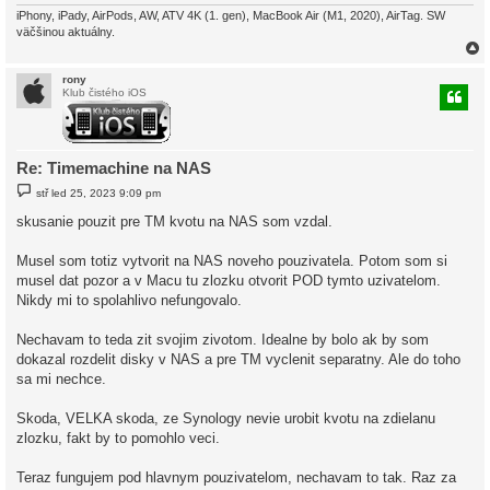
iPhony, iPady, AirPods, AW, ATV 4K (1. gen), MacBook Air (M1, 2020), AirTag. SW
väčšinou aktuálny.
rony
Klub čistého iOS
r
Re: Timemachine na NAS
P
stř led 25, 2023 9:09 pm
ř
í
skusanie pouzit pre TM kvotu na NAS som vzdal.
s
p
ě
Musel som totiz vytvorit na NAS noveho pouzivatela. Potom som si
v
musel dat pozor a v Macu tu zlozku otvorit POD tymto uzivatelom.
e
k
Nikdy mi to spolahlivo nefungovalo.
Nechavam to teda zit svojim zivotom. Idealne by bolo ak by som
dokazal rozdelit disky v NAS a pre TM vyclenit separatny. Ale do toho
sa mi nechce.
Skoda, VELKA skoda, ze Synology nevie urobit kvotu na zdielanu
zlozku, fakt by to pomohlo veci.
Teraz fungujem pod hlavnym pouzivatelom, nechavam to tak. Raz za