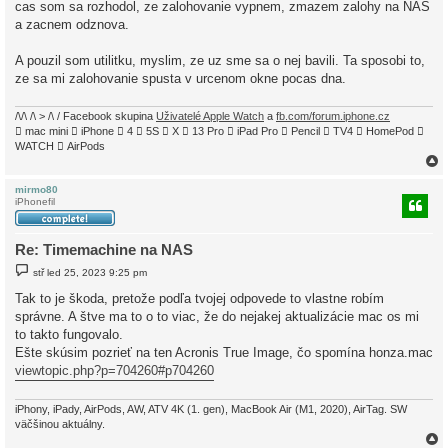
cas som sa rozhodol, ze zalohovanie vypnem, zmazem zalohy na NAS
a zacnem odznova.
A pouzil som utilitku, myslim, ze uz sme sa o nej bavili. Ta sposobi to,
ze sa mi zalohovanie spusta v urcenom okne pocas dna.
/\/\ /\ > /\ / Facebook skupina
Uživatelé Apple Watch
a
fb.com/forum.iphone.cz
 mac mini  iPhone  4  5S  X  13 Pro  iPad Pro  Pencil  TV4  HomePod 
WATCH  AirPods
mirmo80
iPhonefil
r
Re: Timemachine na NAS
P
stř led 25, 2023 9:25 pm
ř
í
Tak to je škoda, pretože podľa tvojej odpovede to vlastne robím
s
správne. A štve ma to o to viac, že do nejakej aktualizácie mac os mi
p
ě
to takto fungovalo.
v
Ešte skúsim pozrieť na ten Acronis True Image, čo spomína honza.mac
e
k
viewtopic.php?p=704260#p704260
iPhony, iPady, AirPods, AW, ATV 4K (1. gen), MacBook Air (M1, 2020), AirTag. SW
väčšinou aktuálny.