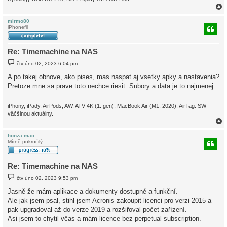
mirmo80
iPhonefil
r
Re: Timemachine na NAS
P
čtv úno 02, 2023 6:04 pm
ř
í
A po takej obnove, ako pises, mas naspat aj vsetky apky a nastavenia?
s
Pretoze mne sa prave toto nechce riesit. Subory a data je to najmenej.
p
ě
v
e
iPhony, iPady, AirPods, AW, ATV 4K (1. gen), MacBook Air (M1, 2020), AirTag. SW
k
väčšinou aktuálny.
honza.mac
Mírně pokročilý
r
Re: Timemachine na NAS
P
čtv úno 02, 2023 9:53 pm
ř
í
Jasně že mám aplikace a dokumenty dostupné a funkční.
s
Ale jak jsem psal, stihl jsem Acronis zakoupit licenci pro verzi 2015 a
p
ě
pak upgradoval až do verze 2019 a rozšiřoval počet zařízení.
v
Asi jsem to chytil včas a mám licence bez perpetual subscription.
e
k