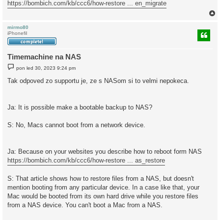
https://bombich.com/kb/ccc6/how-restore ... en_migrate
p
ě
v
e
k
mirmo80
iPhonefil
r
Timemachine na NAS
P
pon led 30, 2023 9:24 pm
ř
í
Tak odpoved zo supportu je, ze s NASom si to velmi nepokeca.
s
p
ě
v
Ja: It is possible make a bootable backup to NAS?
e
k
S: No, Macs cannot boot from a network device.
Ja: Because on your websites you describe how to reboot form NAS
https://bombich.com/kb/ccc6/how-restore ... as_restore
S: That article shows how to restore files from a NAS, but doesn't
mention booting from any particular device. In a case like that, your
Mac would be booted from its own hard drive while you restore files
from a NAS device. You can't boot a Mac from a NAS.