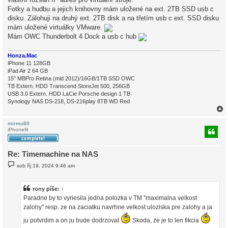
Fotky a hudbu a jejich knihovny mám uložené na ext. 2TB SSD usb c
disku. Zálohuji na druhý ext. 2TB disk a na třetím usb c ext. SSD disku
mám uložené virtuálky VMware.
Mám OWC Thunderbolt 4 Dock a usb c hub
Honza.Mac
iPhone 11 128GB
iPad Air 2 64 GB
15" MBPro Retina (mid 2012)/16GB/1TB SSD OWC
TB Extern. HDD Transcend StoreJet 500, 256GB
USB 3.0 Extern. HDD LaCie Porsche design 1 TB
Synology NAS DS-218, DS-216play 8TB WD Red
mirmo80
iPhonefil
r
Re: Timemachine na NAS
P
sob říj 19, 2024 9:46 am
ř
í
s
p
rony
píše:
↑
ě
Paradne by to vyriesila jedna polozka v TM "maximalna velkost
v
e
zalohy" resp. ze na zaciatku navrhne velkost uloziska pre zalohy a ja
k
ju potvrdim a on ju bude dodrzovat
Skoda, ze je to len fikcia