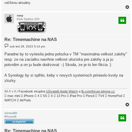
väčšinou aktuálny.
rony
Klub čistého iOS
r
Re: Timemachine na NAS
P
sob led 28, 2023 5:14 pm
ř
í
Paradne by to vyriesila jedna polozka v TM "maximalna velkost zalohy"
s
resp. ze na zaciatku navrhne velkost uloziska pre zalohy a ja ju
p
ě
potvrdim a on ju bude dodrzovat :-) Skoda, ze je to len fikcia :)
v
e
k
A Synology by si splhlo, keby v novych systemoch prinieslo kvoty na
zlozky.
/\/\ /\ > /\ / Facebook skupina
Uživatelé Apple Watch
a
fb.com/forum.iphone.cz
 mac mini  iPhone  4  5S  X  13 Pro  iPad Pro  Pencil  TV4  HomePod 
WATCH  AirPods
mirmo80
iPhonefil
r
Re: Timemachine na NAS