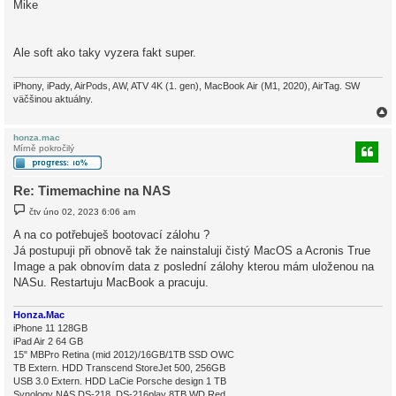
Mike
Ale soft ako taky vyzera fakt super.
iPhony, iPady, AirPods, AW, ATV 4K (1. gen), MacBook Air (M1, 2020), AirTag. SW
väčšinou aktuálny.
honza.mac
Mírně pokročilý
r
Re: Timemachine na NAS
P
čtv úno 02, 2023 6:06 am
ř
í
A na co potřebuješ bootovací zálohu ?
s
Já postupuji při obnově tak že nainstaluji čistý MacOS a Acronis True
p
ě
Image a pak obnovím data z poslední zálohy kterou mám uloženou na
v
NASu. Restartuju MacBook a pracuju.
e
k
Honza.Mac
iPhone 11 128GB
iPad Air 2 64 GB
15" MBPro Retina (mid 2012)/16GB/1TB SSD OWC
TB Extern. HDD Transcend StoreJet 500, 256GB
USB 3.0 Extern. HDD LaCie Porsche design 1 TB
Synology NAS DS-218, DS-216play 8TB WD Red