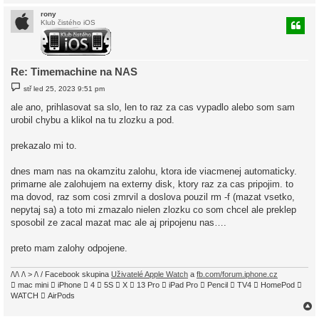
rony
Klub čistého iOS
r
Re: Timemachine na NAS
P
stř led 25, 2023 9:51 pm
ř
í
ale ano, prihlasovat sa slo, len to raz za cas vypadlo alebo som sam
s
urobil chybu a klikol na tu zlozku a pod.
p
ě
v
prekazalo mi to.
e
k
dnes mam nas na okamzitu zalohu, ktora ide viacmenej automaticky.
primarne ale zalohujem na externy disk, ktory raz za cas pripojim. to
ma dovod, raz som cosi zmrvil a doslova pouzil rm -f (mazat vsetko,
nepytaj sa) a toto mi zmazalo nielen zlozku co som chcel ale preklep
sposobil ze zacal mazat mac ale aj pripojenu nas….
preto mam zalohy odpojene.
/\/\ /\ > /\ / Facebook skupina
Uživatelé Apple Watch
a
fb.com/forum.iphone.cz
 mac mini  iPhone  4  5S  X  13 Pro  iPad Pro  Pencil  TV4  HomePod 
WATCH  AirPods