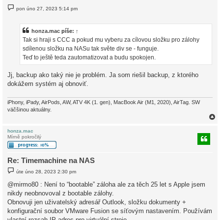
P
pon úno 27, 2023 5:14 pm
ř
í
s
p
honza.mac
píše:
↑
ě
Tak si hraji s CCC a pokud mu vyberu za cílovou složku pro zálohy
v
e
sdílenou složku na NASu tak světe div se - funguje.
k
Teď to ještě teda zautomatizovat a budu spokojen.
Jj, backup ako taký nie je problém. Ja som riešil backup, z ktorého
dokážem systém aj obnoviť.
iPhony, iPady, AirPods, AW, ATV 4K (1. gen), MacBook Air (M1, 2020), AirTag. SW
väčšinou aktuálny.
honza.mac
Mírně pokročilý
r
Re: Timemachine na NAS
P
úte úno 28, 2023 2:30 pm
ř
í
@mirmo80 : Není to “bootable” záloha ale za těch 25 let s Apple jsem
s
nikdy neobnovoval z bootable zálohy.
p
ě
Obnovuji jen uživatelský adresář Outlook, složku dokumenty +
v
konfigurační soubor VMware Fusion se síťovým nastavením. Používám
e
k
vlastní rozsah IP adres pro virtuální stroje.