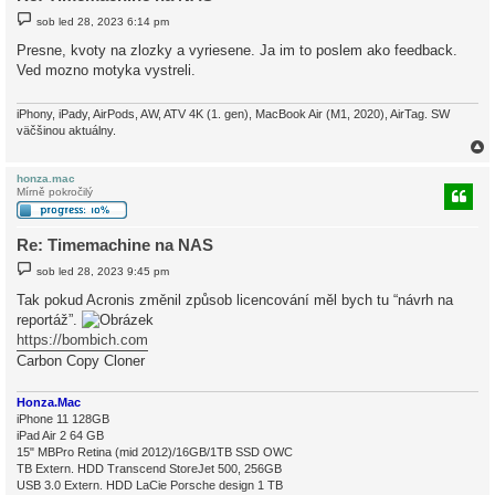
P
sob led 28, 2023 6:14 pm
ř
í
Presne, kvoty na zlozky a vyriesene. Ja im to poslem ako feedback.
s
Ved mozno motyka vystreli.
p
ě
v
e
iPhony, iPady, AirPods, AW, ATV 4K (1. gen), MacBook Air (M1, 2020), AirTag. SW
k
väčšinou aktuálny.
honza.mac
Mírně pokročilý
r
Re: Timemachine na NAS
P
sob led 28, 2023 9:45 pm
ř
í
Tak pokud Acronis změnil způsob licencování měl bych tu “návrh na
s
reportáž”.
p
ě
https://bombich.com
v
e
Carbon Copy Cloner
k
Honza.Mac
iPhone 11 128GB
iPad Air 2 64 GB
15" MBPro Retina (mid 2012)/16GB/1TB SSD OWC
TB Extern. HDD Transcend StoreJet 500, 256GB
USB 3.0 Extern. HDD LaCie Porsche design 1 TB