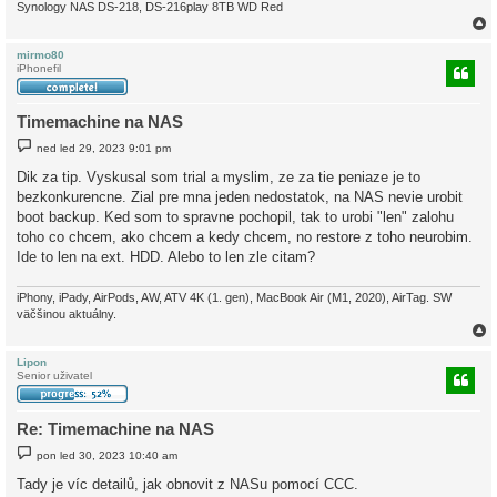
Synology NAS DS-218, DS-216play 8TB WD Red
mirmo80
iPhonefil
r
Timemachine na NAS
P
ned led 29, 2023 9:01 pm
ř
í
Dik za tip. Vyskusal som trial a myslim, ze za tie peniaze je to
s
bezkonkurencne. Zial pre mna jeden nedostatok, na NAS nevie urobit
p
ě
boot backup. Ked som to spravne pochopil, tak to urobi "len" zalohu
v
toho co chcem, ako chcem a kedy chcem, no restore z toho neurobim.
e
k
Ide to len na ext. HDD. Alebo to len zle citam?
iPhony, iPady, AirPods, AW, ATV 4K (1. gen), MacBook Air (M1, 2020), AirTag. SW
väčšinou aktuálny.
Lipon
Senior uživatel
r
Re: Timemachine na NAS
P
pon led 30, 2023 10:40 am
ř
í
Tady je víc detailů, jak obnovit z NASu pomocí CCC.
s