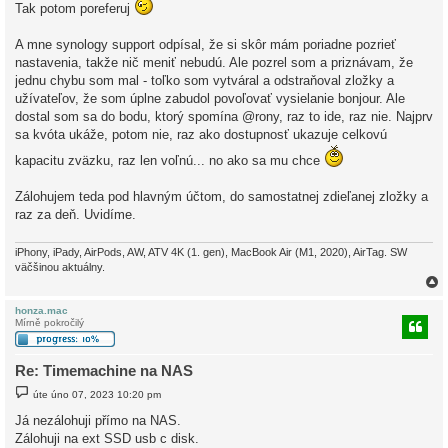
Tak potom poreferuj
s
p
ě
A mne synology support odpísal, že si skôr mám poriadne pozrieť
v
e
nastavenia, takže nič meniť nebudú. Ale pozrel som a priznávam, že
k
jednu chybu som mal - toľko som vytváral a odstraňoval zložky a
užívateľov, že som úplne zabudol povoľovať vysielanie bonjour. Ale
dostal som sa do bodu, ktorý spomína @rony, raz to ide, raz nie. Najprv
sa kvóta ukáže, potom nie, raz ako dostupnosť ukazuje celkovú
kapacitu zväzku, raz len voľnú... no ako sa mu chce
Zálohujem teda pod hlavným účtom, do samostatnej zdieľanej zložky a
raz za deň. Uvidíme.
iPhony, iPady, AirPods, AW, ATV 4K (1. gen), MacBook Air (M1, 2020), AirTag. SW
väčšinou aktuálny.
honza.mac
Mírně pokročilý
r
Re: Timemachine na NAS
P
úte úno 07, 2023 10:20 pm
ř
í
Já nezálohuji přímo na NAS.
s
Zálohuji na ext SSD usb c disk.
p