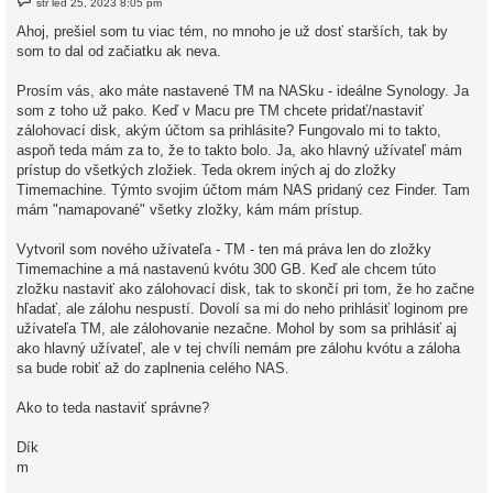
stř led 25, 2023 8:05 pm
ř
í
Ahoj, prešiel som tu viac tém, no mnoho je už dosť starších, tak by
s
som to dal od začiatku ak neva.
p
ě
v
Prosím vás, ako máte nastavené TM na NASku - ideálne Synology. Ja
e
k
som z toho už pako. Keď v Macu pre TM chcete pridať/nastaviť
zálohovací disk, akým účtom sa prihlásite? Fungovalo mi to takto,
aspoň teda mám za to, že to takto bolo. Ja, ako hlavný užívateľ mám
prístup do všetkých zložiek. Teda okrem iných aj do zložky
Timemachine. Týmto svojim účtom mám NAS pridaný cez Finder. Tam
mám "namapované" všetky zložky, kám mám prístup.
Vytvoril som nového užívateľa - TM - ten má práva len do zložky
Timemachine a má nastavenú kvótu 300 GB. Keď ale chcem túto
zložku nastaviť ako zálohovací disk, tak to skončí pri tom, že ho začne
hľadať, ale zálohu nespustí. Dovolí sa mi do neho prihlásiť loginom pre
užívateľa TM, ale zálohovanie nezačne. Mohol by som sa prihlásiť aj
ako hlavný užívateľ, ale v tej chvíli nemám pre zálohu kvótu a záloha
sa bude robiť až do zaplnenia celého NAS.
Ako to teda nastaviť správne?
Dík
m