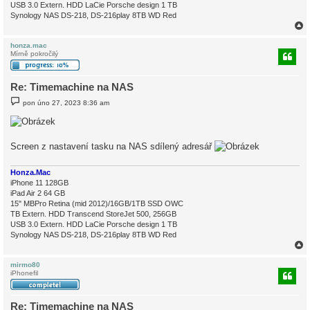
USB 3.0 Extern. HDD LaCie Porsche design 1 TB
Synology NAS DS-218, DS-216play 8TB WD Red
honza.mac
Mírně pokročilý
r
Re: Timemachine na NAS
P
pon úno 27, 2023 8:36 am
ř
í
s
p
ě
Screen z nastavení tasku na NAS sdílený adresář
v
e
k
Honza.Mac
iPhone 11 128GB
iPad Air 2 64 GB
15" MBPro Retina (mid 2012)/16GB/1TB SSD OWC
TB Extern. HDD Transcend StoreJet 500, 256GB
USB 3.0 Extern. HDD LaCie Porsche design 1 TB
Synology NAS DS-218, DS-216play 8TB WD Red
mirmo80
iPhonefil
r
Re: Timemachine na NAS