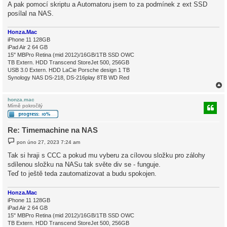
ě
A pak pomocí skriptu a Automatoru jsem to za podmínek z ext SSD
v
posílal na NAS.
e
k
Honza.Mac
iPhone 11 128GB
iPad Air 2 64 GB
15" MBPro Retina (mid 2012)/16GB/1TB SSD OWC
TB Extern. HDD Transcend StoreJet 500, 256GB
USB 3.0 Extern. HDD LaCie Porsche design 1 TB
Synology NAS DS-218, DS-216play 8TB WD Red
honza.mac
Mírně pokročilý
r
Re: Timemachine na NAS
P
pon úno 27, 2023 7:24 am
ř
í
Tak si hraji s CCC a pokud mu vyberu za cílovou složku pro zálohy
s
sdílenou složku na NASu tak světe div se - funguje.
p
ě
Teď to ještě teda zautomatizovat a budu spokojen.
v
e
k
Honza.Mac
iPhone 11 128GB
iPad Air 2 64 GB
15" MBPro Retina (mid 2012)/16GB/1TB SSD OWC
TB Extern. HDD Transcend StoreJet 500, 256GB