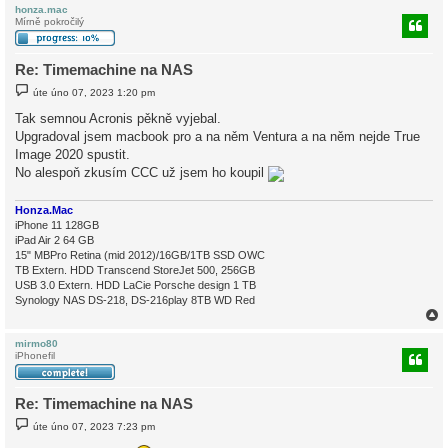
honza.mac
Mírně pokročilý
r
Re: Timemachine na NAS
P
úte úno 07, 2023 1:20 pm
ř
í
Tak semnou Acronis pěkně vyjebal.
s
Upgradoval jsem macbook pro a na něm Ventura a na něm nejde True
p
ě
Image 2020 spustit.
v
No alespoň zkusím CCC už jsem ho koupil
e
k
Honza.Mac
iPhone 11 128GB
iPad Air 2 64 GB
15" MBPro Retina (mid 2012)/16GB/1TB SSD OWC
TB Extern. HDD Transcend StoreJet 500, 256GB
USB 3.0 Extern. HDD LaCie Porsche design 1 TB
Synology NAS DS-218, DS-216play 8TB WD Red
mirmo80
iPhonefil
r
Re: Timemachine na NAS
P
úte úno 07, 2023 7:23 pm
ř
í