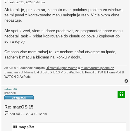
P
sob zář 21, 2024 8:44 pm
ř
í
Ak to tak je, priznam sa, ze casto mam podobny problem vo windows,
s
ze mi povel z kontextoveho menu nekopiruje resp. V cielovom okne
p
ě
nepastuje,
v
e
k
Ale spet k veci, viem si dobre predstavit, ze programatori share menu
nedostali task = pridat kopirovanie do cloudu do povelu kopirovat do
schranky :-)
Omnoho viac mam radsej to, ze necham safari otvorene na ipade,
sadnem k macu a kliknem na ikonku v docku.
/\/\ /\ > /\ / Facebook skupina
Uživatelé Apple Watch
a
fb.com/forum.iphone.cz
 mac mini  iPhone  4  5S  X  13 Pro  iPad Pro  Pencil  TV4  HomePod 
WATCH  AirPods
mirmo80
iPhonefil
r
Re: macOS 15
P
ned zář 22, 2024 12:12 pm
ř
í
s
p
rony píše:
ě