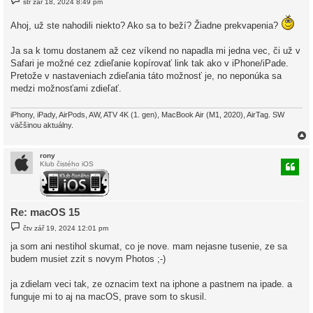
stř zář 18, 2024 8:49 pm
ř
í
s
Ahoj, už ste nahodili niekto? Ako sa to beží? Žiadne prekvapenia?
p
ě
v
Ja sa k tomu dostanem až cez víkend no napadla mi jedna vec, či už v
e
Safari je možné cez zdieľanie kopírovať link tak ako v iPhone/iPade.
k
Pretože v nastaveniach zdieľania táto možnosť je, no neponúka sa
medzi možnosťami zdieľať.
iPhony, iPady, AirPods, AW, ATV 4K (1. gen), MacBook Air (M1, 2020), AirTag. SW
väčšinou aktuálny.
rony
Klub čistého iOS
r
Re: macOS 15
P
čtv zář 19, 2024 12:01 pm
ř
í
ja som ani nestihol skumat, co je nove. mam nejasne tusenie, ze sa
s
budem musiet zzit s novym Photos ;-)
p
ě
v
ja zdielam veci tak, ze oznacim text na iphone a pastnem na ipade. a
e
k
funguje mi to aj na macOS, prave som to skusil.