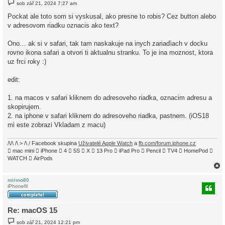
P
sob zář 21, 2024 7:27 am
ř
í
Pockat ale toto som si vyskusal, ako presne to robis? Cez button alebo
s
v adresovom riadku oznacis ako text?
p
ě
v
Ono… ak si v safari, tak tam naskakuje na inych zariaďiach v docku
e
k
rovno ikona safari a otvori ti aktualnu stranku. To je ina moznost, ktora
uz frci roky :)
edit:
1. na macos v safari kliknem do adresoveho riadka, oznacim adresu a
skopirujem.
2. na iphone v safari kliknem do adresoveho riadka, pastnem. (iOS18
mi este zobrazi Vkladam z macu)
/\/\ /\ > /\ / Facebook skupina
Uživatelé Apple Watch
a
fb.com/forum.iphone.cz
 mac mini  iPhone  4  5S  X  13 Pro  iPad Pro  Pencil  TV4  HomePod 
WATCH  AirPods
mirmo80
iPhonefil
r
Re: macOS 15
P
sob zář 21, 2024 12:21 pm