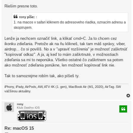
ř
í
Riešim presne toto.
s
p
ě
rony
píše:
↑
v
e
1. na macos v safari kliknem do adresoveho riadka, oznacim adresu a
k
skopirujem.
Lenže ja nechcem označiť link, a klikať cmd+C. Ja to chcem cez
ikonku zdieľania. Pretože ak na ňu klikneš, tak tam máš správy, viber,
airdrop... čo si povilíš. No a v "upraviť rozšírenia" je možnosť zaškrtnúť
"kopírovať odkaz". A ja, aj keď to mám zaškrtnuté, v možnostiach
zdieľania sa mi to neponúka. Všetko ostatné čo zaškrtnem sa potom
ako možnosť zdieľania ponúkne, len možnosť kopírovať link nie.
Tak to samozrejme robím tak, ako píšeš ty.
iPhony, iPady, AirPods, AW, ATV 4K (1. gen), MacBook Air (M1, 2020), AirTag. SW
väčšinou aktuálny.
rony
Klub čistého iOS
r
Re: macOS 15