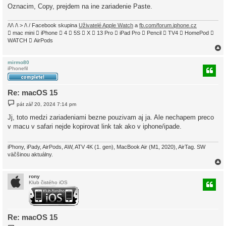
Oznacim, Copy, prejdem na ine zariadenie Paste.
/\/\ /\ > /\ / Facebook skupina
Uživatelé Apple Watch
a
fb.com/forum.iphone.cz
 mac mini  iPhone  4  5S  X  13 Pro  iPad Pro  Pencil  TV4  HomePod 
WATCH  AirPods
mirmo80
iPhonefil
r
Re: macOS 15
P
pát zář 20, 2024 7:14 pm
ř
í
Jj, toto medzi zariadeniami bezne pouzivam aj ja. Ale nechapem preco
s
v macu v safari nejde kopirovat link tak ako v iphone/ipade.
p
ě
v
e
iPhony, iPady, AirPods, AW, ATV 4K (1. gen), MacBook Air (M1, 2020), AirTag. SW
k
väčšinou aktuálny.
rony
Klub čistého iOS
r
Re: macOS 15