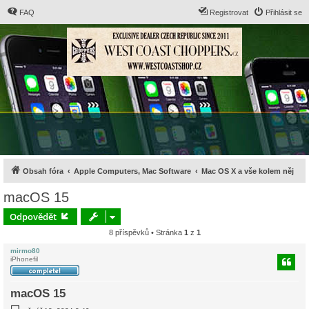
FAQ
Registrovat
Přihlásit se
Obsah fóra
Apple Computers, Mac Software
Mac OS X a vše kolem něj
macOS 15
Odpovědět
8 příspěvků • Stránka
1
z
1
mirmo80
iPhonefil
macOS 15
P