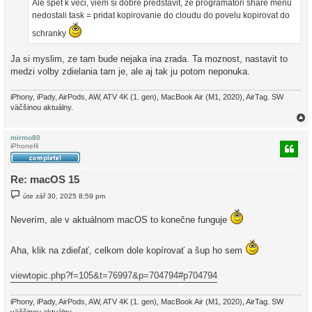
Ale spet k veci, viem si dobre predstavit, ze programatori share menu
v
e
nedostali task = pridat kopirovanie do cloudu do povelu kopirovat do
k
schranky
Ja si myslim, ze tam bude nejaka ina zrada. Ta moznost, nastavit to
medzi volby zdielania tam je, ale aj tak ju potom neponuka.
iPhony, iPady, AirPods, AW, ATV 4K (1. gen), MacBook Air (M1, 2020), AirTag. SW
väčšinou aktuálny.
mirmo80
iPhonefil
r
Re: macOS 15
P
úte zář 30, 2025 8:59 pm
ř
í
s
Neverím, ale v aktuálnom macOS to konečne funguje
p
ě
v
Aha, klik na zdieľať, celkom dole kopírovať a šup ho sem
e
k
viewtopic.php?f=105&t=76997&p=704794#p704794
iPhony, iPady, AirPods, AW, ATV 4K (1. gen), MacBook Air (M1, 2020), AirTag. SW