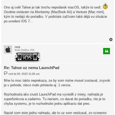
ř
í
s
Ono aj celé Tahoe je tak trochu nepodarok macOS, takže to sedí.
p
Osobne ostávam na Monterrey (MacBook Air) a Venture (Mac mini),
ě
v
kým to nedajú do poriadku. V podstate zažívam také déjà vu situácie
e
po uvedení iOS 7...
k
rony
Klub čistého iOS
r
Re: Tahoe uz nema LaunchPad
P
ned lis 09, 2025 11:06 am
ř
í
Mne to moc takto neprekaza, ze by som nutne musel zostavat, zvysok
s
je v pohode, nieco malo priniesla aj .1 verzia.
p
ě
v
Rozhodnutia ako zrusit LaunchPad ma vyviedli z miery, nahrada je
e
k
superfunkcna a zadarmo. Tu neviem, co davat do poriadku, nie je to
chyba systemu, je to rozhodnutie jednu aplikaciu dat prec.
Nasiel som este jednu nahradu, ale tu uz som neskusal, zo screenov