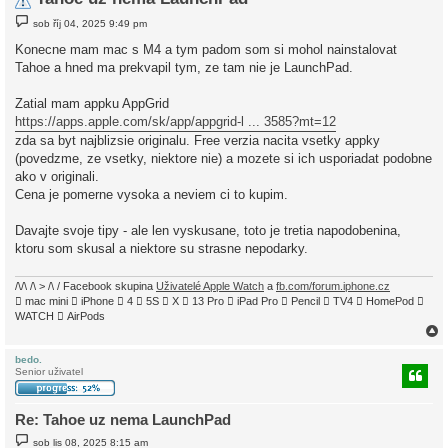
P
sob říj 04, 2025 9:49 pm
ř
í
Konecne mam mac s M4 a tym padom som si mohol nainstalovat
s
Tahoe a hned ma prekvapil tym, ze tam nie je LaunchPad.
p
ě
v
Zatial mam appku AppGrid
e
k
https://apps.apple.com/sk/app/appgrid-l ... 3585?mt=12
zda sa byt najblizsie originalu. Free verzia nacita vsetky appky
(povedzme, ze vsetky, niektore nie) a mozete si ich usporiadat podobne
ako v originali.
Cena je pomerne vysoka a neviem ci to kupim.
Davajte svoje tipy - ale len vyskusane, toto je tretia napodobenina,
ktoru som skusal a niektore su strasne nepodarky.
/\/\ /\ > /\ / Facebook skupina
Uživatelé Apple Watch
a
fb.com/forum.iphone.cz
 mac mini  iPhone  4  5S  X  13 Pro  iPad Pro  Pencil  TV4  HomePod 
WATCH  AirPods
bedo.
Senior uživatel
r
Re: Tahoe uz nema LaunchPad
P
sob lis 08, 2025 8:15 am