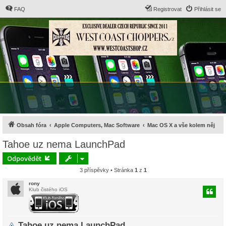
FAQ
Registrovat
Přihlásit se
Obsah fóra
Apple Computers, Mac Software
Mac OS X a vše kolem něj
Tahoe uz nema LaunchPad
Odpovědět
3 příspěvky • Stránka
1
z
1
rony
Klub čistého iOS
Tahoe uz nema LaunchPad