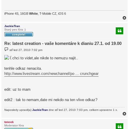
p
ě
v
e
iPhone 4S, 16GB
White
, T-Mobile CZ, iOS 6
k
JackieTran
Starý pes fóra :)
r
Re: latest creation - vaše komentáre k dianiu 27.1. od 19.00
P
stř led 27, 2010 7:02 pm
ř
í
chci to videt,ale nikde to nemuzu najit..
s
p
ě
tenhle odkaz nenacita.
v
e
http://www.livestream.com/newchannel/po ... crunchgear
k
edit: uz to mam
edit2 : tak to nemam,date mi nekdo na ten vlive odkaz?
Naposledy upravil(a)
JackieTran
dne stř led 27, 2010 7:03 pm, celkem upraveno 1 x.
toncek
Moderator fóra