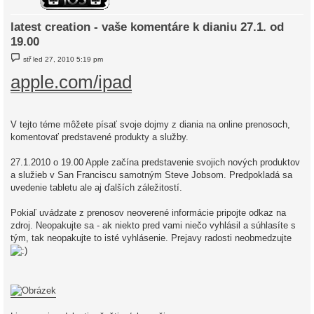
latest creation - vaše komentáre k dianiu 27.1. od
19.00
P
stř led 27, 2010 5:19 pm
ř
í
apple.com/ipad
s
p
ě
v
e
V tejto téme môžete písať svoje dojmy z diania na online prenosoch,
k
komentovať predstavené produkty a služby.
27.1.2010 o 19.00 Apple začína predstavenie svojich nových produktov
a služieb v San Franciscu samotným Steve Jobsom. Predpokladá sa
uvedenie tabletu ale aj ďalších záležitostí.
Pokiaľ uvádzate z prenosov neoverené informácie pripojte odkaz na
zdroj. Neopakujte sa - ak niekto pred vami niečo vyhlásil a súhlasíte s
tým, tak neopakujte to isté vyhlásenie. Prejavy radosti neobmedzujte