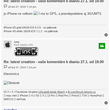
Re: latest creation - vaše komentáre k dianiu 27.1. od 19.00
P
stř led 27, 2010 7:14 pm
ř
í
jo iPhone ve velkem
ma to GPS, a pravdepodobne aj 3G/UMTS
s
p
ě
v
e
iPhone 6S gold 64GB iOS 9.3.5 - no jailbreak
k
iPhone 4S white 16GB iOS 7.1.2 - no jailbreak
rony
Klub čistého iOS
r
Re: latest creation - vaše komentáre k dianiu 27.1. od 19.00
P
stř led 27, 2010 7:14 pm
ř
í
klavesnica
s
p
ě
v
e
k
/\/\ /\ > /\ / Facebook skupina
Uživatelé Apple Watch
a
fb.com/forum.iphone.cz
 mac mini  iPhone  4  5S  X  13 Pro  iPad Pro  Pencil  TV4  HomePod 
WATCH  AirPods
JackieTran