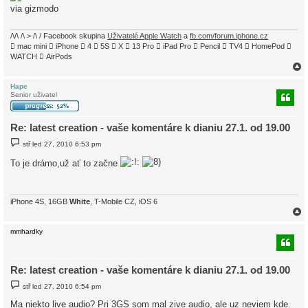
via gizmodo
p
ě
v
e
/\/\ /\ > /\ / Facebook skupina
Uživatelé Apple Watch
a
fb.com/forum.iphone.cz
k
 mac mini  iPhone  4  5S  X  13 Pro  iPad Pro  Pencil  TV4  HomePod 
WATCH  AirPods
Hape
Senior uživatel
r
Re: latest creation - vaše komentáre k dianiu 27.1. od 19.00
P
stř led 27, 2010 6:53 pm
ř
í
To je drámo,už ať to začne
s
p
ě
v
e
iPhone 4S, 16GB
White
, T-Mobile CZ, iOS 6
k
mmhardky
r
Re: latest creation - vaše komentáre k dianiu 27.1. od 19.00
P
stř led 27, 2010 6:54 pm
ř
í
Ma niekto live audio? Pri 3GS som mal zive audio, ale uz neviem kde.
s