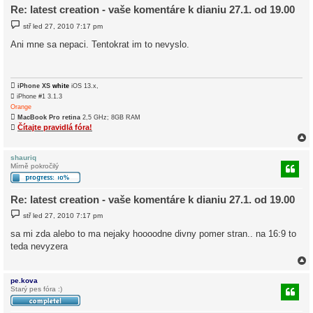
Re: latest creation - vaše komentáre k dianiu 27.1. od 19.00
P
stř led 27, 2010 7:17 pm
ř
í
Ani mne sa nepaci. Tentokrat im to nevyslo.
s
p
ě
v
e

iPhone XS
white
iOS 13.x,
k
 iPhone #1 3.1.3
Orange

MacBook Pro retina
2,5 GHz; 8GB RAM

Čítajte pravidlá fóra!
shauriq
Mírně pokročilý
r
Re: latest creation - vaše komentáre k dianiu 27.1. od 19.00
P
stř led 27, 2010 7:17 pm
ř
í
sa mi zda alebo to ma nejaky hoooodne divny pomer stran.. na 16:9 to
s
teda nevyzera
p
ě
v
e
k
pe.kova
Starý pes fóra :)
r