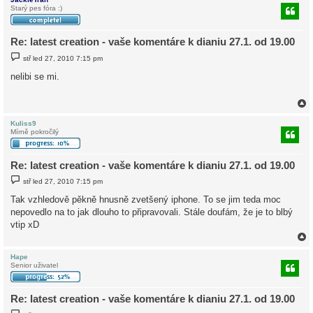
Starý pes fóra :)
r
Re: latest creation - vaše komentáre k dianiu 27.1. od 19.00
P
stř led 27, 2010 7:15 pm
ř
í
nelibi se mi.
s
p
ě
v
e
k
Kuliss9
Mírně pokročilý
r
Re: latest creation - vaše komentáre k dianiu 27.1. od 19.00
P
stř led 27, 2010 7:15 pm
ř
í
Tak vzhledově pěkně hnusně zvetšený iphone. To se jim teda moc
s
nepovedlo na to jak dlouho to připravovali. Stále doufám, že je to blbý
p
ě
vtip xD
v
e
k
Hape
Senior uživatel
r
Re: latest creation - vaše komentáre k dianiu 27.1. od 19.00
P