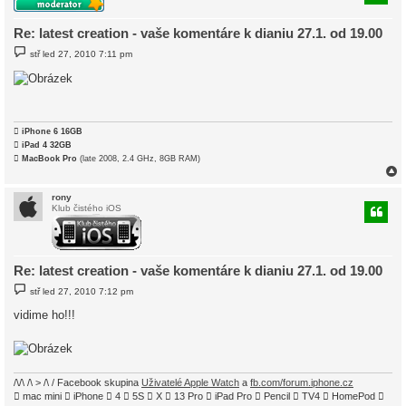
r
Re: latest creation - vaše komentáre k dianiu 27.1. od 19.00
P
stř led 27, 2010 7:11 pm
ř
í
s
p
ě
v
e

iPhone 6 16GB
k

iPad 4 32GB

MacBook Pro
(late 2008, 2.4 GHz, 8GB RAM)
rony
Klub čistého iOS
r
Re: latest creation - vaše komentáre k dianiu 27.1. od 19.00
P
stř led 27, 2010 7:12 pm
ř
í
vidime ho!!!
s
p
ě
v
e
k
/\/\ /\ > /\ / Facebook skupina
Uživatelé Apple Watch
a
fb.com/forum.iphone.cz
 mac mini  iPhone  4  5S  X  13 Pro  iPad Pro  Pencil  TV4  HomePod 