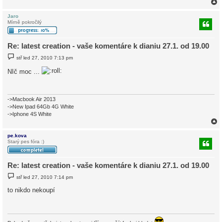
v
e
k
Jaro
Mírně pokročilý
r
Re: latest creation - vaše komentáre k dianiu 27.1. od 19.00
P
stř led 27, 2010 7:13 pm
ř
í
NIč moc ...
s
p
ě
v
e
->Macbook Air 2013
k
->New Ipad 64Gb 4G White
->Iphone 4S White
pe.kova
Starý pes fóra :)
r
Re: latest creation - vaše komentáre k dianiu 27.1. od 19.00
P
stř led 27, 2010 7:14 pm
ř
í
to nikdo nekoupí
s
p
ě
v
e