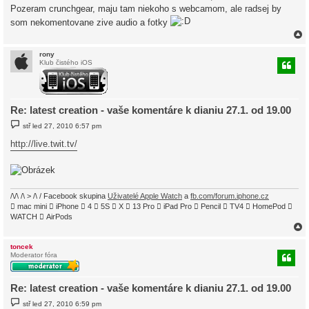
Pozeram crunchgear, maju tam niekoho s webcamom, ale radsej by
p
ě
som nekomentovane zive audio a fotky
v
e
k
rony
Klub čistého iOS
r
Re: latest creation - vaše komentáre k dianiu 27.1. od 19.00
P
stř led 27, 2010 6:57 pm
ř
í
http://live.twit.tv/
s
p
ě
v
e
k
/\/\ /\ > /\ / Facebook skupina
Uživatelé Apple Watch
a
fb.com/forum.iphone.cz
 mac mini  iPhone  4  5S  X  13 Pro  iPad Pro  Pencil  TV4  HomePod 
WATCH  AirPods
toncek
Moderator fóra
r
Re: latest creation - vaše komentáre k dianiu 27.1. od 19.00
P
stř led 27, 2010 6:59 pm
ř