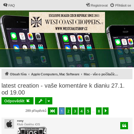
FAQ
Registrovat
Přihlásit se
Obsah fóra
Apple Computers, Mac Software
Mac - vše o počítačích, hardware a příslušenství
latest creation - vaše komentáre k dianiu 27.1.
od 19.00
Odpovědět
1
2
3
4
5
8
Stránka
1
z
8
Další
289 příspěvků
…
rony
Klub čistého iOS