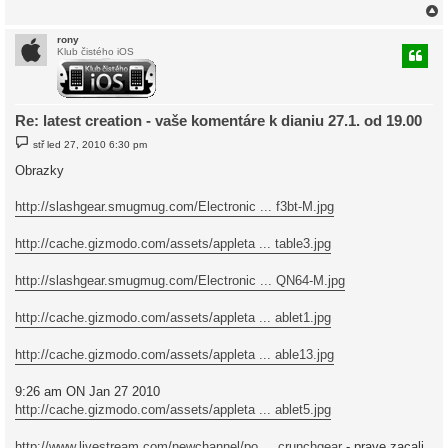
rony
Klub čistého iOS
r
Re: latest creation - vaše komentáre k dianiu 27.1. od 19.00
P
stř led 27, 2010 6:30 pm
ř
í
Obrazky
s
p
ě
http://slashgear.smugmug.com/Electronic ... f3bt-M.jpg
v
e
k
http://cache.gizmodo.com/assets/appleta ... table3.jpg
http://slashgear.smugmug.com/Electronic ... QN64-M.jpg
http://cache.gizmodo.com/assets/appleta ... ablet1.jpg
http://cache.gizmodo.com/assets/appleta ... able13.jpg
9:26 am ON Jan 27 2010
http://cache.gizmodo.com/assets/appleta ... ablet5.jpg
http://www.livestream.com/newchannel/po ... crunchgear
- prave zacali