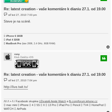
r
Re: latest creation - vaše komentáre k dianiu 27.1. od 19.00
P
stř led 27, 2010 7:03 pm
ř
í
Steve je na scéně.
s
p
ě
v
e

iPhone 6 16GB
k

iPad 4 32GB

MacBook Pro
(late 2008, 2.4 GHz, 8GB RAM)
rony
Klub čistého iOS
r
Re: latest creation - vaše komentáre k dianiu 27.1. od 19.00
P
stř led 27, 2010 7:04 pm
ř
í
http://live.twit.tv/
s
p
ě
v
e
/\/\ /\ > /\ / Facebook skupina
Uživatelé Apple Watch
a
fb.com/forum.iphone.cz
k
 mac mini  iPhone  4  5S  X  13 Pro  iPad Pro  Pencil  TV4  HomePod 
WATCH  AirPods