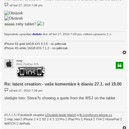
P
stř led 27, 2010 7:08 pm
ř
í
s
p
ě
aaaaa zeby tablet?
v
e
k
Naposledy upravil(a)
dodulo
dne stř led 27, 2010 7:09 pm, celkem upraveno 1 x.
iPhone 6S gold 64GB iOS 9.3.5 - no jailbreak
iPhone 4S white 16GB iOS 7.1.2 - no jailbreak
rony
Klub čistého iOS
r
Re: latest creation - vaše komentáre k dianiu 27.1. od 19.00
P
stř led 27, 2010 7:09 pm
ř
í
sledujte toto: Steve?s showing a quote from the WSJ on the tablet.
s
p
ě
v
e
/\/\ /\ > /\ / Facebook skupina
Uživatelé Apple Watch
a
fb.com/forum.iphone.cz
k
 mac mini  iPhone  4  5S  X  13 Pro  iPad Pro  Pencil  TV4  HomePod 
WATCH  AirPods