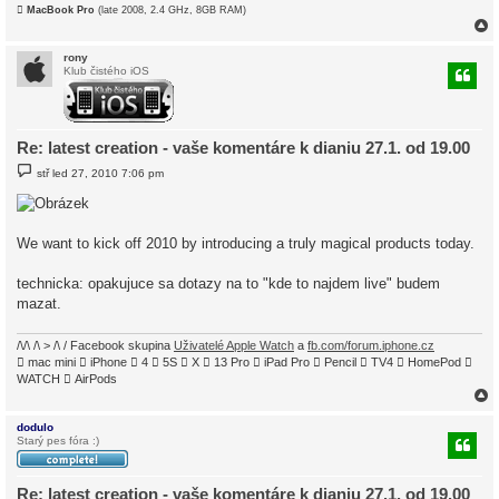

MacBook Pro
(late 2008, 2.4 GHz, 8GB RAM)
rony
Klub čistého iOS
r
Re: latest creation - vaše komentáre k dianiu 27.1. od 19.00
P
stř led 27, 2010 7:06 pm
ř
í
s
p
ě
We want to kick off 2010 by introducing a truly magical products today.
v
e
k
technicka: opakujuce sa dotazy na to "kde to najdem live" budem
mazat.
/\/\ /\ > /\ / Facebook skupina
Uživatelé Apple Watch
a
fb.com/forum.iphone.cz
 mac mini  iPhone  4  5S  X  13 Pro  iPad Pro  Pencil  TV4  HomePod 
WATCH  AirPods
dodulo
Starý pes fóra :)
r
Re: latest creation - vaše komentáre k dianiu 27.1. od 19.00