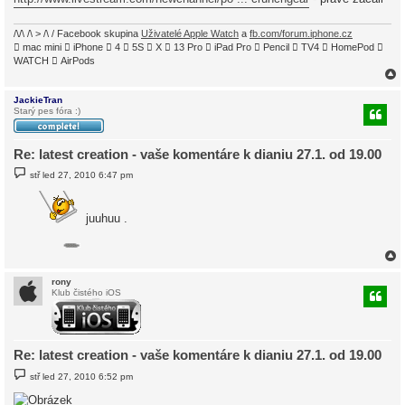
/\/\ /\ > /\ / Facebook skupina
Uživatelé Apple Watch
a
fb.com/forum.iphone.cz
 mac mini  iPhone  4  5S  X  13 Pro  iPad Pro  Pencil  TV4  HomePod 
WATCH  AirPods
JackieTran
Starý pes fóra :)
r
Re: latest creation - vaše komentáre k dianiu 27.1. od 19.00
P
stř led 27, 2010 6:47 pm
ř
í
s
p
juuhuu .
ě
v
e
k
rony
Klub čistého iOS
r
Re: latest creation - vaše komentáre k dianiu 27.1. od 19.00
P
stř led 27, 2010 6:52 pm
ř
í
s