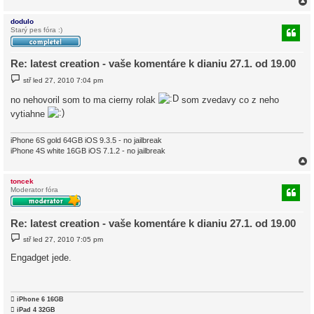
dodulo
Starý pes fóra :)
r
Re: latest creation - vaše komentáre k dianiu 27.1. od 19.00
P
stř led 27, 2010 7:04 pm
ř
í
no nehovoril som to ma cierny rolak
som zvedavy co z neho
s
p
vytiahne
ě
v
e
iPhone 6S gold 64GB iOS 9.3.5 - no jailbreak
k
iPhone 4S white 16GB iOS 7.1.2 - no jailbreak
toncek
Moderator fóra
r
Re: latest creation - vaše komentáre k dianiu 27.1. od 19.00
P
stř led 27, 2010 7:05 pm
ř
í
Engadget jede.
s
p
ě
v
e

iPhone 6 16GB
k

iPad 4 32GB