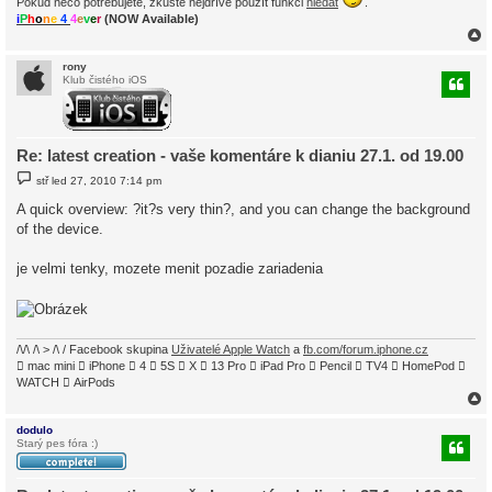
k
Pokud něco potřebujete, zkuste nejdříve použít funkci
hledat
.
i
P
h
o
n
e
4
4
e
v
e
r
(NOW Available)
rony
Klub čistého iOS
r
Re: latest creation - vaše komentáre k dianiu 27.1. od 19.00
P
stř led 27, 2010 7:14 pm
ř
í
A quick overview: ?it?s very thin?, and you can change the background
s
of the device.
p
ě
v
je velmi tenky, mozete menit pozadie zariadenia
e
k
/\/\ /\ > /\ / Facebook skupina
Uživatelé Apple Watch
a
fb.com/forum.iphone.cz
 mac mini  iPhone  4  5S  X  13 Pro  iPad Pro  Pencil  TV4  HomePod 
WATCH  AirPods
dodulo
Starý pes fóra :)
r