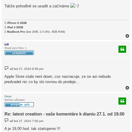
í
Takže pohodlně se usadit a začínáme
s
p
ě
v
e

iPhone 6 16GB
k

iPad 4 32GB

MacBook Pro
(late 2008, 2.4 GHz, 8GB RAM)
ls8
Starý pes fóra :)
r
P
stř led 27, 2010 6:59 pm
ř
í
Apple Store stale neni down, coz naznacuje, ze se asi nebude
s
predvadet nic co by slo rovnou do prodeje...
p
ě
v
e
k
Hape
Senior uživatel
r
Re: latest creation - vaše komentáre k dianiu 27.1. od 19.00
P
stř led 27, 2010 7:00 pm
ř
í
A je 19,00 hod. tak startujeme !!!
s