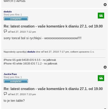
WATCH  AirPods
dodulo
Starý pes fóra :)
r
Re: latest creation - vaše komentáre k dianiu 27.1. od 19.00
P
stř led 27, 2010 7:12 pm
ř
í
sorry toncel bol si rychlejsi - wooooooooooooooooow!!!!
s
p
ě
v
e
Naposledy upravil(a)
dodulo
dne stř led 27, 2010 7:17 pm, celkem upraveno 1 x.
k
iPhone 6S gold 64GB iOS 9.3.5 - no jailbreak
iPhone 4S white 16GB iOS 7.1.2 - no jailbreak
JackieTran
Starý pes fóra :)
r
Re: latest creation - vaše komentáre k dianiu 27.1. od 19.00
P
stř led 27, 2010 7:13 pm
ř
í
to je ten table?
s
p
ě