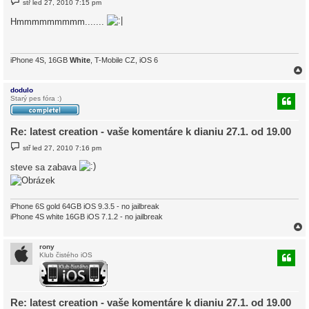
stř led 27, 2010 7:15 pm
ř
í
Hmmmmmmmmm.......
s
p
ě
v
e
iPhone 4S, 16GB
White
, T-Mobile CZ, iOS 6
k
dodulo
Starý pes fóra :)
r
Re: latest creation - vaše komentáre k dianiu 27.1. od 19.00
P
stř led 27, 2010 7:16 pm
ř
í
steve sa zabava
s
p
ě
v
e
iPhone 6S gold 64GB iOS 9.3.5 - no jailbreak
k
iPhone 4S white 16GB iOS 7.1.2 - no jailbreak
rony
Klub čistého iOS
r
Re: latest creation - vaše komentáre k dianiu 27.1. od 19.00