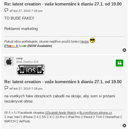
Re: latest creation - vaše komentáre k dianiu 27.1. od 19.00
P
stř led 27, 2010 7:18 pm
ř
í
TO BUDE FAKE!!
s
p
ě
Reklamní marketing
v
e
k
Pokud něco potřebujete, zkuste nejdříve použít funkci
hledat
.
i
P
h
o
n
e
4
4
e
v
e
r
(NOW Available)
rony
Klub čistého iOS
r
Re: latest creation - vaše komentáre k dianiu 27.1. od 19.00
P
stř led 27, 2010 7:18 pm
ř
í
na vsetkych fake obrazkoch zabudli na okraje, aby som si prstami
s
nezakryval obraz.
p
ě
v
e
/\/\ /\ > /\ / Facebook skupina
Uživatelé Apple Watch
a
fb.com/forum.iphone.cz
k
 mac mini  iPhone  4  5S  X  13 Pro  iPad Pro  Pencil  TV4  HomePod 
WATCH  AirPods