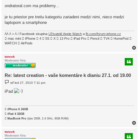
v
ondratoral.com ma problemy...
e
k
je tu priestor pre tretiu kategoriu zariadeni medzi nimi, nieco medzi
laptopom a smartphone
/\/\ /\ > /\ / Facebook skupina
Uživatelé Apple Watch
a
fb.com/forum.iphone.cz
 mac mini  iPhone  4  5S  X  13 Pro  iPad Pro  Pencil  TV4  HomePod 
WATCH  AirPods
toncek
Moderator fóra
r
Re: latest creation - vaše komentáre k dianiu 27.1. od 19.00
P
stř led 27, 2010 7:11 pm
ř
í
iPad
s
p
ě
v
e

iPhone 6 16GB
k

iPad 4 32GB

MacBook Pro
(late 2008, 2.4 GHz, 8GB RAM)
toncek
Moderator fóra