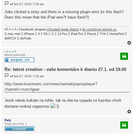
P
stř led 27, 2010 7:16 pm
ř
í
Jobs clicked a story and there is a missing plugin error (is this flash?
s
Does this mean that the iPad won?t have flash?)
p
ě
v
e
/\/\ /\ > /\ / Facebook skupina
Uživatelé Apple Watch
a
fb.com/forum.iphone.cz
k
 mac mini  iPhone  4  5S  X  13 Pro  iPad Pro  Pencil  TV4  HomePod 
WATCH  AirPods
r.a.c.e.k
Mírně pokročilý
r
Re: latest creation - vaše komentáre k dianiu 27.1. od 19.00
P
stř led 27, 2010 7:16 pm
ř
í
http://www.livestream.com/newchannel/popoutplayer?
s
channel=crunchgear
p
ě
v
Jestli nekdo kokate na tohle, tak ta slecna vypada ze kazdou chvili
e
k
dostane mokrej orgasmus
)
Paly
Starý pes fóra :)
r