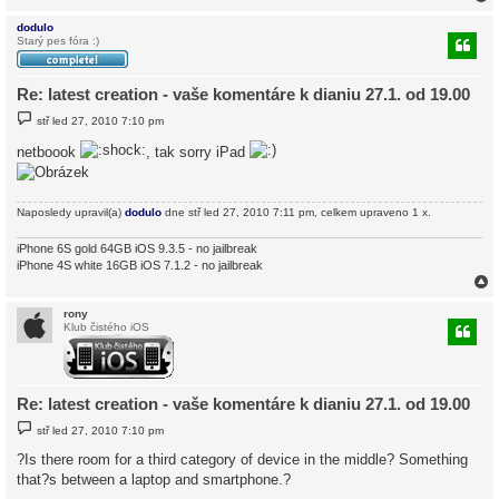
dodulo
Starý pes fóra :)
r
Re: latest creation - vaše komentáre k dianiu 27.1. od 19.00
P
stř led 27, 2010 7:10 pm
ř
í
netboook
, tak sorry iPad
s
p
ě
v
e
Naposledy upravil(a)
dodulo
dne stř led 27, 2010 7:11 pm, celkem upraveno 1 x.
k
iPhone 6S gold 64GB iOS 9.3.5 - no jailbreak
iPhone 4S white 16GB iOS 7.1.2 - no jailbreak
rony
Klub čistého iOS
r
Re: latest creation - vaše komentáre k dianiu 27.1. od 19.00
P
stř led 27, 2010 7:10 pm
ř
í
?Is there room for a third category of device in the middle? Something
s
that?s between a laptop and smartphone.?
p
ě