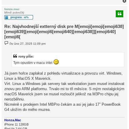
honza.mac
Mírně pokročilý
r
Re: Najvhodnejší extterný disk pre M[emoji[emoji[emoji638]
[emoji639][emoji[emoji6[emoji640][emoji638]][emoji640]
[emoji6[
P
čtv úno 27, 2025 11:09 pm
ř
í
s
p
rony píše:
ě
Tym opustim v macu intel
v
e
k
Já jsem hořce zaplakal z pohledu virtualizace a provozu virt. Windows,
Linux a MacOS X Maverick.
Virt. Linux a Windows jak servery tak workstation jsem musel instalovat
znovu pro ARM platformu. Trvalo mi to tři měsíce. S mým nostalgickým
macOS Maverick jsem se musel rozloučit jelikož na M3Pro chipu jej
nerozběhnu.
Nicméně s prodejem Intel MBPro čekám a asi jej jako 17” PowerBook
G4 uložím do mého muzea.
Honza.Mac
iPhone 11 128GB
iPad Air 2 64 GB