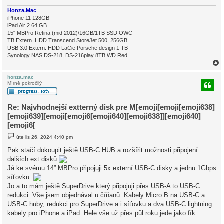
Honza.Mac
iPhone 11 128GB
iPad Air 2 64 GB
15" MBPro Retina (mid 2012)/16GB/1TB SSD OWC
TB Extern. HDD Transcend StoreJet 500, 256GB
USB 3.0 Extern. HDD LaCie Porsche design 1 TB
Synology NAS DS-218, DS-216play 8TB WD Red
honza.mac
Mírně pokročilý
r
Re: Najvhodnejší extterný disk pre M[emoji[emoji[emoji638]
[emoji639][emoji[emoji6[emoji640][emoji638]][emoji640]
[emoji6[
P
úte lis 26, 2024 4:40 pm
ř
í
Pak stačí dokoupit ještě USB-C HUB a rozšířit možnosti připojení
s
dalších ext disků.
p
ě
Já ke svému 14” MBPro připojuji 5x externí USB-C disky a jednu 1Gbps
v
síťovku.
e
k
Jo a to mám ještě SuperDrive který připojuji přes USB-A to USB-C
redukci. Vše jsem objednával u číňanů. Kabely Micro B na USB-C a
USB-C huby, redukci pro SuperDrive a i síťovku a dva USB-C lightning
kabely pro iPhone a iPad. Hele vše už přes půl roku jede jako fík.