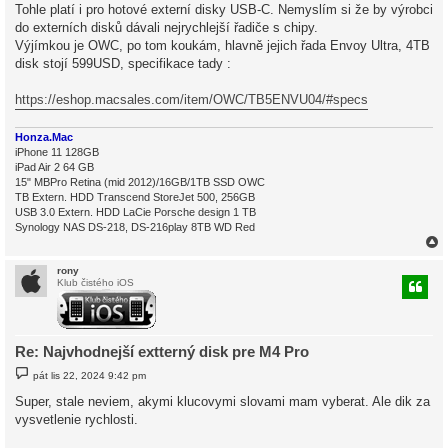
Tohle platí i pro hotové externí disky USB-C. Nemyslím si že by výrobci
do externích disků dávali nejrychlejší řadiče s chipy.
Výjímkou je OWC, po tom koukám, hlavně jejich řada Envoy Ultra, 4TB
disk stojí 599USD, specifikace tady :
https://eshop.macsales.com/item/OWC/TB5ENVU04/#specs
Honza.Mac
iPhone 11 128GB
iPad Air 2 64 GB
15" MBPro Retina (mid 2012)/16GB/1TB SSD OWC
TB Extern. HDD Transcend StoreJet 500, 256GB
USB 3.0 Extern. HDD LaCie Porsche design 1 TB
Synology NAS DS-218, DS-216play 8TB WD Red
rony
Klub čistého iOS
r
Re: Najvhodnejší extterný disk pre M4 Pro
P
pát lis 22, 2024 9:42 pm
ř
í
Super, stale neviem, akymi klucovymi slovami mam vyberat. Ale dik za
s
vysvetlenie rychlosti.
p
ě
v