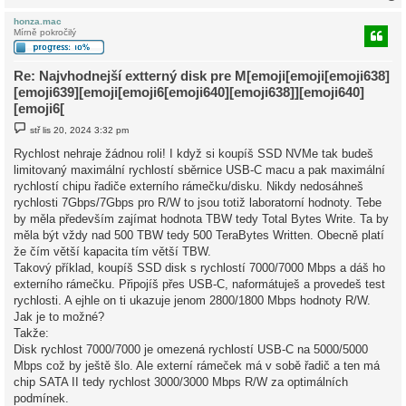
honza.mac
Mírně pokročilý
r
Re: Najvhodnejší extterný disk pre M[emoji[emoji[emoji638]
[emoji639][emoji[emoji6[emoji640][emoji638]][emoji640]
[emoji6[
P
stř lis 20, 2024 3:32 pm
ř
í
Rychlost nehraje žádnou roli! I když si koupíš SSD NVMe tak budeš
s
limitovaný maximální rychlostí sběrnice USB-C macu a pak maximální
p
ě
rychlostí chipu řadiče externího rámečku/disku. Nikdy nedosáhneš
v
rychlosti 7Gbps/7Gbps pro R/W to jsou totiž laboratorní hodnoty. Tebe
e
k
by měla především zajímat hodnota TBW tedy Total Bytes Write. Ta by
měla být vždy nad 500 TBW tedy 500 TeraBytes Written. Obecně platí
že čím větší kapacita tím větší TBW.
Takový příklad, koupíš SSD disk s rychlostí 7000/7000 Mbps a dáš ho
externího rámečku. Připojíš přes USB-C, naformátuješ a provedeš test
rychlosti. A ejhle on ti ukazuje jenom 2800/1800 Mbps hodnoty R/W.
Jak je to možné?
Takže:
Disk rychlost 7000/7000 je omezená rychlostí USB-C na 5000/5000
Mbps což by ještě šlo. Ale externí rámeček má v sobě řadič a ten má
chip SATA II tedy rychlost 3000/3000 Mbps R/W za optimálních
podmínek.