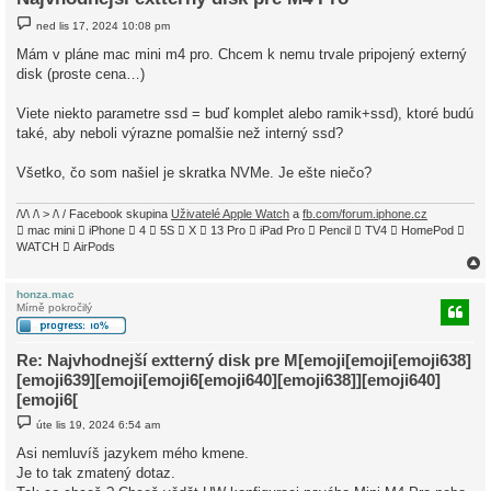
P
ned lis 17, 2024 10:08 pm
ř
í
Mám v pláne mac mini m4 pro. Chcem k nemu trvale pripojený externý
s
disk (proste cena…)
p
ě
v
Viete niekto parametre ssd = buď komplet alebo ramik+ssd), ktoré budú
e
k
také, aby neboli výrazne pomalšie než interný ssd?
Všetko, čo som našiel je skratka NVMe. Je ešte niečo?
/\/\ /\ > /\ / Facebook skupina
Uživatelé Apple Watch
a
fb.com/forum.iphone.cz
 mac mini  iPhone  4  5S  X  13 Pro  iPad Pro  Pencil  TV4  HomePod 
WATCH  AirPods
honza.mac
Mírně pokročilý
r
Re: Najvhodnejší extterný disk pre M[emoji[emoji[emoji638]
[emoji639][emoji[emoji6[emoji640][emoji638]][emoji640]
[emoji6[
P
úte lis 19, 2024 6:54 am
ř
í
Asi nemluvíš jazykem mého kmene.
s
Je to tak zmatený dotaz.
p
ě