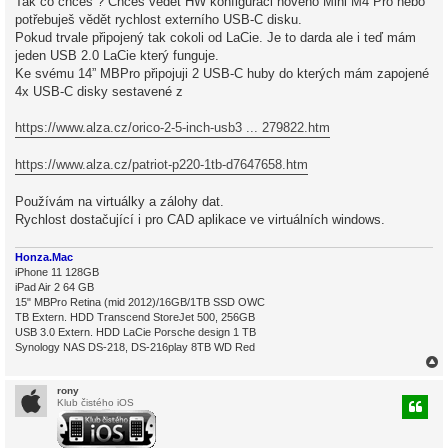
Tak co chceš ? Chceš vědět HW konfiguraci nového Mini M4 Pro nebo
v
potřebuješ vědět rychlost externího USB-C disku.
e
k
Pokud trvale připojený tak cokoli od LaCie. Je to darda ale i teď mám
jeden USB 2.0 LaCie který funguje.
Ke svému 14” MBPro připojuji 2 USB-C huby do kterých mám zapojené
4x USB-C disky sestavené z
https://www.alza.cz/orico-2-5-inch-usb3 ... 279822.htm
https://www.alza.cz/patriot-p220-1tb-d7647658.htm
Používám na virtuálky a zálohy dat.
Rychlost dostačující i pro CAD aplikace ve virtuálních windows.
Honza.Mac
iPhone 11 128GB
iPad Air 2 64 GB
15" MBPro Retina (mid 2012)/16GB/1TB SSD OWC
TB Extern. HDD Transcend StoreJet 500, 256GB
USB 3.0 Extern. HDD LaCie Porsche design 1 TB
Synology NAS DS-218, DS-216play 8TB WD Red
rony
Klub čistého iOS
r