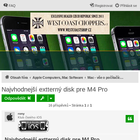
FAQ
Registrovat
Přihlásit se
Obsah fóra
Apple Computers, Mac Software
Mac - vše o počítačích, hardware a příslušenství
Najvhodnejší extterný disk pre M4 Pro
Odpovědět
16 příspěvků • Stránka
1
z
1
rony
Klub čistého iOS
Najvhodnejší extterný disk pre M4 Pro