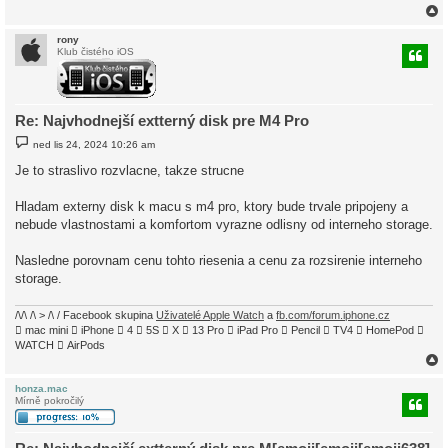
rony
Klub čistého iOS
r
Re: Najvhodnejší extterný disk pre M4 Pro
P
ned lis 24, 2024 10:26 am
ř
í
Je to straslivo rozvlacne, takze strucne
s
p
ě
Hladam externy disk k macu s m4 pro, ktory bude trvale pripojeny a
v
nebude vlastnostami a komfortom vyrazne odlisny od interneho storage.
e
k
Nasledne porovnam cenu tohto riesenia a cenu za rozsirenie interneho
storage.
/\/\ /\ > /\ / Facebook skupina
Uživatelé Apple Watch
a
fb.com/forum.iphone.cz
 mac mini  iPhone  4  5S  X  13 Pro  iPad Pro  Pencil  TV4  HomePod 
WATCH  AirPods
honza.mac
Mírně pokročilý
r