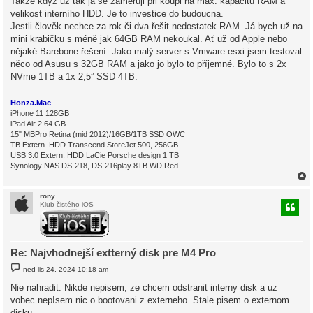
Takže když už tak já se zaměřuji při koupi na max. kapacitu RAM a
velikost interního HDD. Je to investice do budoucna.
Jestli člověk nechce za rok či dva řešit nedostatek RAM. Já bych už na
mini krabičku s méně jak 64GB RAM nekoukal. Ať už od Apple nebo
nějaké Barebone řešení. Jako malý server s Vmware esxi jsem testoval
něco od Asusu s 32GB RAM a jako jo bylo to příjemné. Bylo to s 2x
NVme 1TB a 1x 2,5” SSD 4TB.
Honza.Mac
iPhone 11 128GB
iPad Air 2 64 GB
15" MBPro Retina (mid 2012)/16GB/1TB SSD OWC
TB Extern. HDD Transcend StoreJet 500, 256GB
USB 3.0 Extern. HDD LaCie Porsche design 1 TB
Synology NAS DS-218, DS-216play 8TB WD Red
rony
Klub čistého iOS
r
Re: Najvhodnejší extterný disk pre M4 Pro
P
ned lis 24, 2024 10:18 am
ř
í
Nie nahradit. Nikde nepisem, ze chcem odstranit interny disk a uz
s
vobec nepIsem nic o bootovani z externeho. Stale pisem o externom
p
ě
disku.