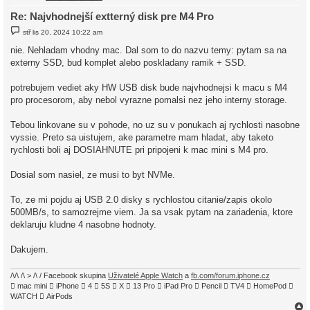
Re: Najvhodnejší extterný disk pre M4 Pro
P
stř lis 20, 2024 10:22 am
ř
í
nie. Nehladam vhodny mac. Dal som to do nazvu temy: pytam sa na
s
externy SSD, bud komplet alebo poskladany ramik + SSD.
p
ě
v
potrebujem vediet aky HW USB disk bude najvhodnejsi k macu s M4
e
k
pro procesorom, aby nebol vyrazne pomalsi nez jeho interny storage.
Tebou linkovane su v pohode, no uz su v ponukach aj rychlosti nasobne
vyssie. Preto sa uistujem, ake parametre mam hladat, aby taketo
rychlosti boli aj DOSIAHNUTE pri pripojeni k mac mini s M4 pro.
Dosial som nasiel, ze musi to byt NVMe.
To, ze mi pojdu aj USB 2.0 disky s rychlostou citanie/zapis okolo
500MB/s, to samozrejme viem. Ja sa vsak pytam na zariadenia, ktore
deklaruju kludne 4 nasobne hodnoty.
Dakujem.
/\/\ /\ > /\ / Facebook skupina
Uživatelé Apple Watch
a
fb.com/forum.iphone.cz
 mac mini  iPhone  4  5S  X  13 Pro  iPad Pro  Pencil  TV4  HomePod 
WATCH  AirPods