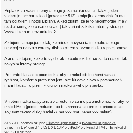
v
e
k
Priplatok za vacsi interny storage je za nejaku sumu. Takze jeden
variant je: nechat zaklad {povedzme 512} a pripojit externy disk {a mat
tam cojaviem Photos Library}. A ked zistim, ze je to nekomfortne {maly
rozdiel cemy, zle parametre atd.} tak variant zaklikat intermy storage.
Vysvetlujem to zrozumitelne?
Zistujem, ci nepojde to tak, ze miesto navysenia interneho storage
nepripojim natrvalo externy disk.to pisem v prvom riadku v prvej sprave.
A ano, zistujem, kolko to vyjde, ak to bude rozdiel, co za to nestoji, tak
navysim interny storage.
Pri tomto hladani je podmienka, aby to nebol citelne horsi variant -
rychlost, komfort a preto zistujem, ake klucove slova v parametroch
mam hladat. To pisem v druhom riadku prveho prispevku.
V tretom riadku sa pytam, ze ci este nie su ine parametre nez to, aby to
malo NVme {pricom netusim, co to znamena ale pre moj pripad staci
aby som taketo disky hladal -> ma xxx brat, nema xxx nebrat}
/\/\ /\ > /\ / Facebook skupina
Uživatelé Apple Watch
a
fb.com/forum.iphone.cz
 mac mini  iPhone  4  5S  X  13 Pro  iPad Pro  Pencil  TV4  HomePod 
WATCH  AirPods