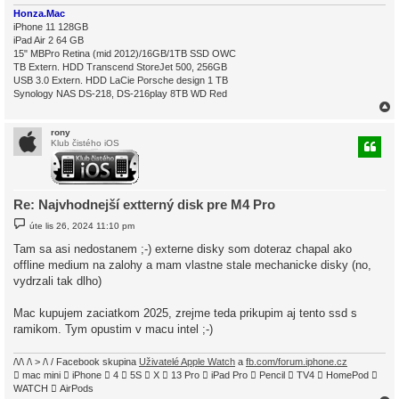
Honza.Mac
iPhone 11 128GB
iPad Air 2 64 GB
15" MBPro Retina (mid 2012)/16GB/1TB SSD OWC
TB Extern. HDD Transcend StoreJet 500, 256GB
USB 3.0 Extern. HDD LaCie Porsche design 1 TB
Synology NAS DS-218, DS-216play 8TB WD Red
rony
Klub čistého iOS
r
Re: Najvhodnejší extterný disk pre M4 Pro
P
úte lis 26, 2024 11:10 pm
ř
í
Tam sa asi nedostanem ;-) externe disky som doteraz chapal ako
s
offline medium na zalohy a mam vlastne stale mechanicke disky (no,
p
ě
vydrzali tak dlho)
v
e
k
Mac kupujem zaciatkom 2025, zrejme teda prikupim aj tento ssd s
ramikom. Tym opustim v macu intel ;-)
/\/\ /\ > /\ / Facebook skupina
Uživatelé Apple Watch
a
fb.com/forum.iphone.cz
 mac mini  iPhone  4  5S  X  13 Pro  iPad Pro  Pencil  TV4  HomePod 
WATCH  AirPods