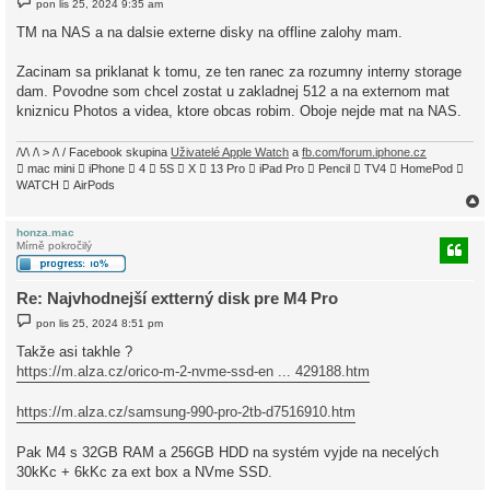
pon lis 25, 2024 9:35 am
ř
í
TM na NAS a na dalsie externe disky na offline zalohy mam.
s
p
ě
Zacinam sa priklanat k tomu, ze ten ranec za rozumny interny storage
v
dam. Povodne som chcel zostat u zakladnej 512 a na externom mat
e
k
kniznicu Photos a videa, ktore obcas robim. Oboje nejde mat na NAS.
/\/\ /\ > /\ / Facebook skupina
Uživatelé Apple Watch
a
fb.com/forum.iphone.cz
 mac mini  iPhone  4  5S  X  13 Pro  iPad Pro  Pencil  TV4  HomePod 
WATCH  AirPods
honza.mac
Mírně pokročilý
r
Re: Najvhodnejší extterný disk pre M4 Pro
P
pon lis 25, 2024 8:51 pm
ř
í
Takže asi takhle ?
s
https://m.alza.cz/orico-m-2-nvme-ssd-en ... 429188.htm
p
ě
v
https://m.alza.cz/samsung-990-pro-2tb-d7516910.htm
e
k
Pak M4 s 32GB RAM a 256GB HDD na systém vyjde na necelých
30kKc + 6kKc za ext box a NVme SSD.