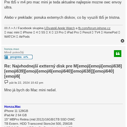
Pre tb5 v m4 pro mac mini je teda aktualne najlepsie mozne owc envoy
e
k
ultra.
Alebo v preklade: ponuka externych diskov, co by vyuzili tb5 je tristna.
/\/\ /\ > /\ / Facebook skupina
Uživatelé Apple Watch
a
fb.com/forum.iphone.cz
 mac mini  iPhone  4  5S  X  13 Pro  iPad Pro  Pencil  TV4  HomePod 
WATCH  AirPods
honza.mac
Mírně pokročilý
r
Re: Najvhodnejší extterný disk pre M[emoji[emoji[emoji638]
[emoji639][emoji[emoji6[emoji640][emoji638]][emoji640]
[emoji6[
P
pát lis 22, 2024 10:42 pm
ř
í
Mno já bych do Mac mini nešel.
s
p
ě
v
e
Honza.Mac
k
iPhone 11 128GB
iPad Air 2 64 GB
15" MBPro Retina (mid 2012)/16GB/1TB SSD OWC
TB Extern. HDD Transcend StoreJet 500, 256GB