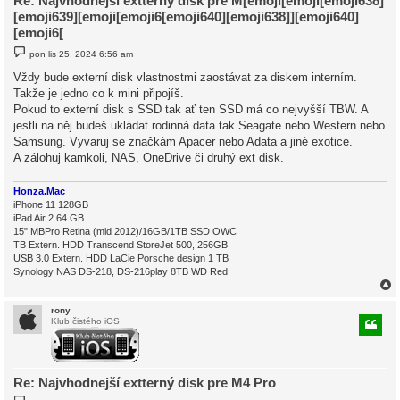
Re: Najvhodnejší extterný disk pre M[emoji[emoji[emoji638]
[emoji639][emoji[emoji6[emoji640][emoji638]][emoji640]
[emoji6[
P
pon lis 25, 2024 6:56 am
ř
í
Vždy bude externí disk vlastnostmi zaostávat za diskem interním.
s
Takže je jedno co k mini připojíš.
p
ě
Pokud to externí disk s SSD tak ať ten SSD má co nejvyšší TBW. A
v
jestli na něj budeš ukládat rodinná data tak Seagate nebo Western nebo
e
k
Samsung. Vyvaruj se značkám Apacer nebo Adata a jiné exotice.
A zálohuj kamkoli, NAS, OneDrive či druhý ext disk.
Honza.Mac
iPhone 11 128GB
iPad Air 2 64 GB
15" MBPro Retina (mid 2012)/16GB/1TB SSD OWC
TB Extern. HDD Transcend StoreJet 500, 256GB
USB 3.0 Extern. HDD LaCie Porsche design 1 TB
Synology NAS DS-218, DS-216play 8TB WD Red
rony
Klub čistého iOS
r
Re: Najvhodnejší extterný disk pre M4 Pro
P