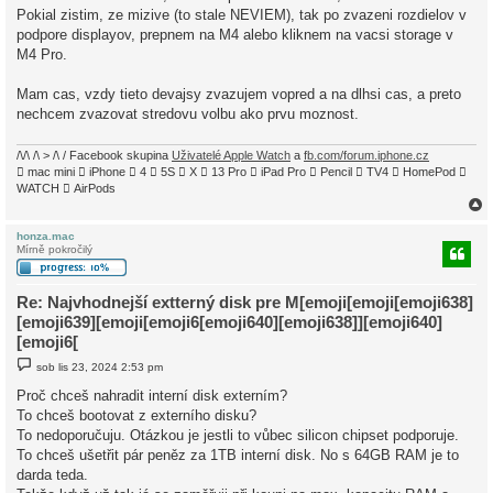
Pokial zistim, ze mizive (to stale NEVIEM), tak po zvazeni rozdielov v
podpore displayov, prepnem na M4 alebo kliknem na vacsi storage v
M4 Pro.
Mam cas, vzdy tieto devajsy zvazujem vopred a na dlhsi cas, a preto
nechcem zvazovat stredovu volbu ako prvu moznost.
/\/\ /\ > /\ / Facebook skupina
Uživatelé Apple Watch
a
fb.com/forum.iphone.cz
 mac mini  iPhone  4  5S  X  13 Pro  iPad Pro  Pencil  TV4  HomePod 
WATCH  AirPods
honza.mac
Mírně pokročilý
r
Re: Najvhodnejší extterný disk pre M[emoji[emoji[emoji638]
[emoji639][emoji[emoji6[emoji640][emoji638]][emoji640]
[emoji6[
P
sob lis 23, 2024 2:53 pm
ř
í
Proč chceš nahradit interní disk externím?
s
To chceš bootovat z externího disku?
p
ě
To nedoporučuju. Otázkou je jestli to vůbec silicon chipset podporuje.
v
To chceš ušetřit pár peněz za 1TB interní disk. No s 64GB RAM je to
e
k
darda teda.