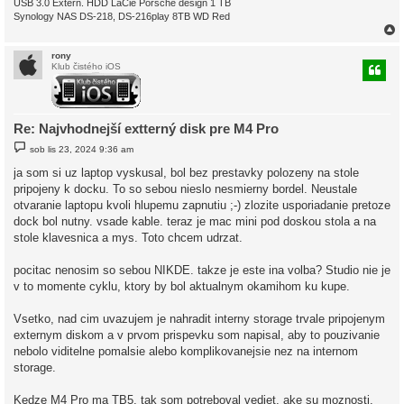
USB 3.0 Extern. HDD LaCie Porsche design 1 TB
Synology NAS DS-218, DS-216play 8TB WD Red
rony
Klub čistého iOS
r
Re: Najvhodnejší extterný disk pre M4 Pro
P
sob lis 23, 2024 9:36 am
ř
í
ja som si uz laptop vyskusal, bol bez prestavky polozeny na stole
s
pripojeny k docku. To so sebou nieslo nesmierny bordel. Neustale
p
ě
otvaranie laptopu kvoli hlupemu zapnutiu ;-) zlozite usporiadanie pretoze
v
dock bol nutny. vsade kable. teraz je mac mini pod doskou stola a na
e
k
stole klavesnica a mys. Toto chcem udrzat.
pocitac nenosim so sebou NIKDE. takze je este ina volba? Studio nie je
v to momente cyklu, ktory by bol aktualnym okamihom ku kupe.
Vsetko, nad cim uvazujem je nahradit interny storage trvale pripojenym
externym diskom a v prvom prispevku som napisal, aby to pouzivanie
nebolo viditelne pomalsie alebo komplikovanejsie nez na internom
storage.
Kedze M4 Pro ma TB5, tak som potreboval vediet, ake su moznosti.