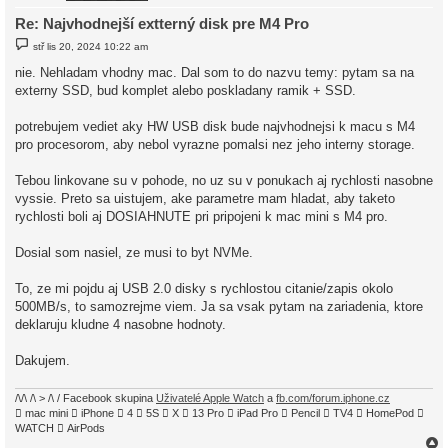
Re: Najvhodnejší extterný disk pre M4 Pro
P
stř lis 20, 2024 10:22 am
ř
í
nie. Nehladam vhodny mac. Dal som to do nazvu temy: pytam sa na
s
externy SSD, bud komplet alebo poskladany ramik + SSD.
p
ě
v
potrebujem vediet aky HW USB disk bude najvhodnejsi k macu s M4
e
k
pro procesorom, aby nebol vyrazne pomalsi nez jeho interny storage.
Tebou linkovane su v pohode, no uz su v ponukach aj rychlosti nasobne
vyssie. Preto sa uistujem, ake parametre mam hladat, aby taketo
rychlosti boli aj DOSIAHNUTE pri pripojeni k mac mini s M4 pro.
Dosial som nasiel, ze musi to byt NVMe.
To, ze mi pojdu aj USB 2.0 disky s rychlostou citanie/zapis okolo
500MB/s, to samozrejme viem. Ja sa vsak pytam na zariadenia, ktore
deklaruju kludne 4 nasobne hodnoty.
Dakujem.
/\/\ /\ > /\ / Facebook skupina
Uživatelé Apple Watch
a
fb.com/forum.iphone.cz
 mac mini  iPhone  4  5S  X  13 Pro  iPad Pro  Pencil  TV4  HomePod 
WATCH  AirPods