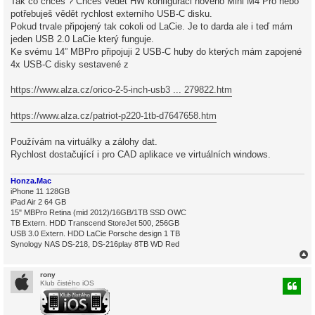
Tak co chceš ? Chceš vědět HW konfiguraci nového Mini M4 Pro nebo
v
potřebuješ vědět rychlost externího USB-C disku.
e
k
Pokud trvale připojený tak cokoli od LaCie. Je to darda ale i teď mám
jeden USB 2.0 LaCie který funguje.
Ke svému 14” MBPro připojuji 2 USB-C huby do kterých mám zapojené
4x USB-C disky sestavené z
https://www.alza.cz/orico-2-5-inch-usb3 ... 279822.htm
https://www.alza.cz/patriot-p220-1tb-d7647658.htm
Používám na virtuálky a zálohy dat.
Rychlost dostačující i pro CAD aplikace ve virtuálních windows.
Honza.Mac
iPhone 11 128GB
iPad Air 2 64 GB
15" MBPro Retina (mid 2012)/16GB/1TB SSD OWC
TB Extern. HDD Transcend StoreJet 500, 256GB
USB 3.0 Extern. HDD LaCie Porsche design 1 TB
Synology NAS DS-218, DS-216play 8TB WD Red
rony
Klub čistého iOS
r