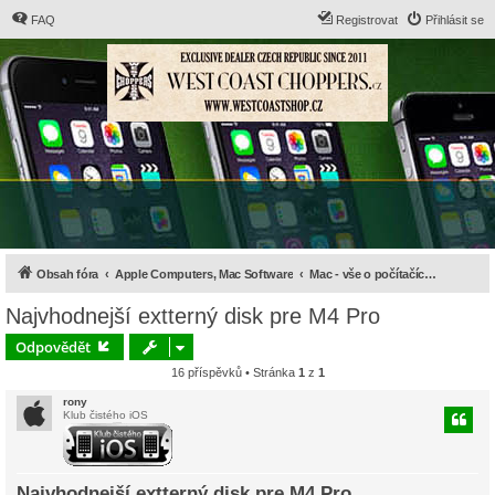
FAQ
Registrovat
Přihlásit se
Obsah fóra
Apple Computers, Mac Software
Mac - vše o počítačích, hardware a příslušenství
Najvhodnejší extterný disk pre M4 Pro
Odpovědět
16 příspěvků • Stránka
1
z
1
rony
Klub čistého iOS
Najvhodnejší extterný disk pre M4 Pro