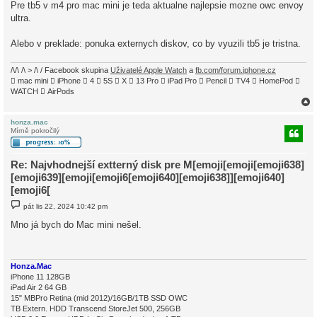
Pre tb5 v m4 pro mac mini je teda aktualne najlepsie mozne owc envoy
e
k
ultra.
Alebo v preklade: ponuka externych diskov, co by vyuzili tb5 je tristna.
/\/\ /\ > /\ / Facebook skupina
Uživatelé Apple Watch
a
fb.com/forum.iphone.cz
 mac mini  iPhone  4  5S  X  13 Pro  iPad Pro  Pencil  TV4  HomePod 
WATCH  AirPods
honza.mac
Mírně pokročilý
r
Re: Najvhodnejší extterný disk pre M[emoji[emoji[emoji638]
[emoji639][emoji[emoji6[emoji640][emoji638]][emoji640]
[emoji6[
P
pát lis 22, 2024 10:42 pm
ř
í
Mno já bych do Mac mini nešel.
s
p
ě
v
e
Honza.Mac
k
iPhone 11 128GB
iPad Air 2 64 GB
15" MBPro Retina (mid 2012)/16GB/1TB SSD OWC
TB Extern. HDD Transcend StoreJet 500, 256GB