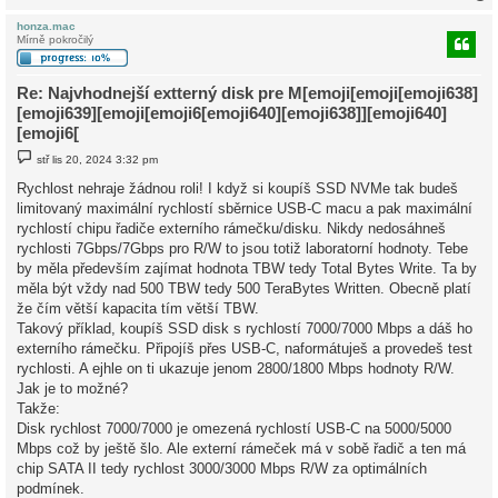
honza.mac
Mírně pokročilý
r
Re: Najvhodnejší extterný disk pre M[emoji[emoji[emoji638]
[emoji639][emoji[emoji6[emoji640][emoji638]][emoji640]
[emoji6[
P
stř lis 20, 2024 3:32 pm
ř
í
Rychlost nehraje žádnou roli! I když si koupíš SSD NVMe tak budeš
s
limitovaný maximální rychlostí sběrnice USB-C macu a pak maximální
p
ě
rychlostí chipu řadiče externího rámečku/disku. Nikdy nedosáhneš
v
rychlosti 7Gbps/7Gbps pro R/W to jsou totiž laboratorní hodnoty. Tebe
e
k
by měla především zajímat hodnota TBW tedy Total Bytes Write. Ta by
měla být vždy nad 500 TBW tedy 500 TeraBytes Written. Obecně platí
že čím větší kapacita tím větší TBW.
Takový příklad, koupíš SSD disk s rychlostí 7000/7000 Mbps a dáš ho
externího rámečku. Připojíš přes USB-C, naformátuješ a provedeš test
rychlosti. A ejhle on ti ukazuje jenom 2800/1800 Mbps hodnoty R/W.
Jak je to možné?
Takže:
Disk rychlost 7000/7000 je omezená rychlostí USB-C na 5000/5000
Mbps což by ještě šlo. Ale externí rámeček má v sobě řadič a ten má
chip SATA II tedy rychlost 3000/3000 Mbps R/W za optimálních
podmínek.