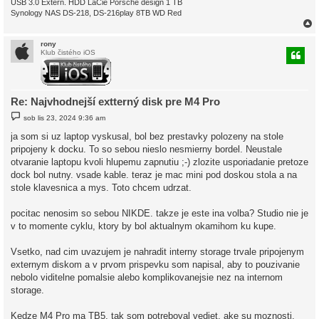
USB 3.0 Extern. HDD LaCie Porsche design 1 TB
Synology NAS DS-218, DS-216play 8TB WD Red
rony
Klub čistého iOS
r
Re: Najvhodnejší extterný disk pre M4 Pro
P
sob lis 23, 2024 9:36 am
ř
í
ja som si uz laptop vyskusal, bol bez prestavky polozeny na stole
s
pripojeny k docku. To so sebou nieslo nesmierny bordel. Neustale
p
ě
otvaranie laptopu kvoli hlupemu zapnutiu ;-) zlozite usporiadanie pretoze
v
dock bol nutny. vsade kable. teraz je mac mini pod doskou stola a na
e
k
stole klavesnica a mys. Toto chcem udrzat.
pocitac nenosim so sebou NIKDE. takze je este ina volba? Studio nie je
v to momente cyklu, ktory by bol aktualnym okamihom ku kupe.
Vsetko, nad cim uvazujem je nahradit interny storage trvale pripojenym
externym diskom a v prvom prispevku som napisal, aby to pouzivanie
nebolo viditelne pomalsie alebo komplikovanejsie nez na internom
storage.
Kedze M4 Pro ma TB5, tak som potreboval vediet, ake su moznosti.