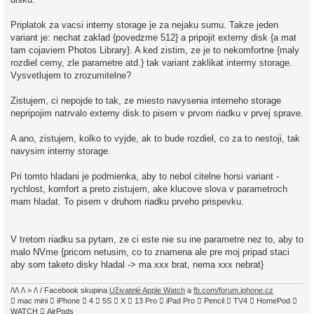
v
e
k
Priplatok za vacsi interny storage je za nejaku sumu. Takze jeden
variant je: nechat zaklad {povedzme 512} a pripojit externy disk {a mat
tam cojaviem Photos Library}. A ked zistim, ze je to nekomfortne {maly
rozdiel cemy, zle parametre atd.} tak variant zaklikat intermy storage.
Vysvetlujem to zrozumitelne?
Zistujem, ci nepojde to tak, ze miesto navysenia interneho storage
nepripojim natrvalo externy disk.to pisem v prvom riadku v prvej sprave.
A ano, zistujem, kolko to vyjde, ak to bude rozdiel, co za to nestoji, tak
navysim interny storage.
Pri tomto hladani je podmienka, aby to nebol citelne horsi variant -
rychlost, komfort a preto zistujem, ake klucove slova v parametroch
mam hladat. To pisem v druhom riadku prveho prispevku.
V tretom riadku sa pytam, ze ci este nie su ine parametre nez to, aby to
malo NVme {pricom netusim, co to znamena ale pre moj pripad staci
aby som taketo disky hladal -> ma xxx brat, nema xxx nebrat}
/\/\ /\ > /\ / Facebook skupina
Uživatelé Apple Watch
a
fb.com/forum.iphone.cz
 mac mini  iPhone  4  5S  X  13 Pro  iPad Pro  Pencil  TV4  HomePod 
WATCH  AirPods