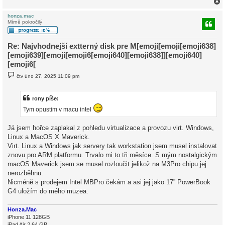
honza.mac
Mírně pokročilý
r
Re: Najvhodnejší extterný disk pre M[emoji[emoji[emoji638]
[emoji639][emoji[emoji6[emoji640][emoji638]][emoji640]
[emoji6[
P
čtv úno 27, 2025 11:09 pm
ř
í
s
p
rony píše:
ě
Tym opustim v macu intel
v
e
k
Já jsem hořce zaplakal z pohledu virtualizace a provozu virt. Windows,
Linux a MacOS X Maverick.
Virt. Linux a Windows jak servery tak workstation jsem musel instalovat
znovu pro ARM platformu. Trvalo mi to tři měsíce. S mým nostalgickým
macOS Maverick jsem se musel rozloučit jelikož na M3Pro chipu jej
nerozběhnu.
Nicméně s prodejem Intel MBPro čekám a asi jej jako 17” PowerBook
G4 uložím do mého muzea.
Honza.Mac
iPhone 11 128GB
iPad Air 2 64 GB