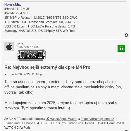
Honza.Mac
iPhone 11 128GB
iPad Air 2 64 GB
15" MBPro Retina (mid 2012)/16GB/1TB SSD OWC
TB Extern. HDD Transcend StoreJet 500, 256GB
USB 3.0 Extern. HDD LaCie Porsche design 1 TB
Synology NAS DS-218, DS-216play 8TB WD Red
rony
Klub čistého iOS
r
Re: Najvhodnejší extterný disk pre M4 Pro
P
úte lis 26, 2024 11:10 pm
ř
í
Tam sa asi nedostanem ;-) externe disky som doteraz chapal ako
s
offline medium na zalohy a mam vlastne stale mechanicke disky (no,
p
ě
vydrzali tak dlho)
v
e
k
Mac kupujem zaciatkom 2025, zrejme teda prikupim aj tento ssd s
ramikom. Tym opustim v macu intel ;-)
/\/\ /\ > /\ / Facebook skupina
Uživatelé Apple Watch
a
fb.com/forum.iphone.cz
 mac mini  iPhone  4  5S  X  13 Pro  iPad Pro  Pencil  TV4  HomePod 
WATCH  AirPods