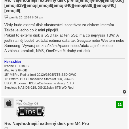
Re: Najvhodnejší extterný disk pre M[emoji[emoji[emoji638]
[emoji639][emoji[emoji6[emoji640][emoji638]][emoji640]
[emoji6[
P
pon lis 25, 2024 6:56 am
ř
í
Vždy bude externí disk vlastnostmi zaostávat za diskem interním.
s
Takže je jedno co k mini připojíš.
p
ě
Pokud to externí disk s SSD tak ať ten SSD má co nejvyšší TBW. A
v
jestli na něj budeš ukládat rodinná data tak Seagate nebo Western nebo
e
k
Samsung. Vyvaruj se značkám Apacer nebo Adata a jiné exotice.
A zálohuj kamkoli, NAS, OneDrive či druhý ext disk.
Honza.Mac
iPhone 11 128GB
iPad Air 2 64 GB
15" MBPro Retina (mid 2012)/16GB/1TB SSD OWC
TB Extern. HDD Transcend StoreJet 500, 256GB
USB 3.0 Extern. HDD LaCie Porsche design 1 TB
Synology NAS DS-218, DS-216play 8TB WD Red
rony
Klub čistého iOS
r
Re: Najvhodnejší extterný disk pre M4 Pro
P