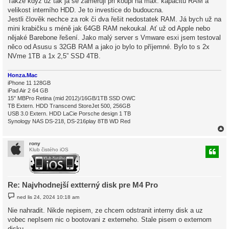
Takže když už tak já se zaměřuji při koupi na max. kapacitu RAM a
velikost interního HDD. Je to investice do budoucna.
Jestli člověk nechce za rok či dva řešit nedostatek RAM. Já bych už na
mini krabičku s méně jak 64GB RAM nekoukal. Ať už od Apple nebo
nějaké Barebone řešení. Jako malý server s Vmware esxi jsem testoval
něco od Asusu s 32GB RAM a jako jo bylo to příjemné. Bylo to s 2x
NVme 1TB a 1x 2,5” SSD 4TB.
Honza.Mac
iPhone 11 128GB
iPad Air 2 64 GB
15" MBPro Retina (mid 2012)/16GB/1TB SSD OWC
TB Extern. HDD Transcend StoreJet 500, 256GB
USB 3.0 Extern. HDD LaCie Porsche design 1 TB
Synology NAS DS-218, DS-216play 8TB WD Red
rony
Klub čistého iOS
r
Re: Najvhodnejší extterný disk pre M4 Pro
P
ned lis 24, 2024 10:18 am
ř
í
Nie nahradit. Nikde nepisem, ze chcem odstranit interny disk a uz
s
vobec nepIsem nic o bootovani z externeho. Stale pisem o externom
p
ě
disku.