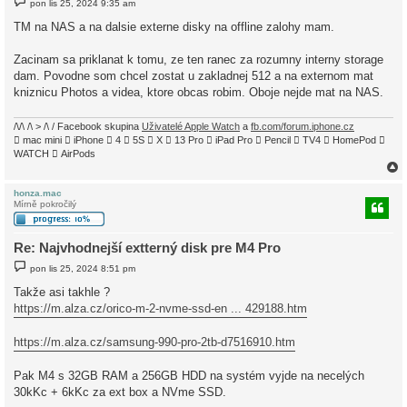
pon lis 25, 2024 9:35 am
ř
í
TM na NAS a na dalsie externe disky na offline zalohy mam.
s
p
ě
Zacinam sa priklanat k tomu, ze ten ranec za rozumny interny storage
v
dam. Povodne som chcel zostat u zakladnej 512 a na externom mat
e
k
kniznicu Photos a videa, ktore obcas robim. Oboje nejde mat na NAS.
/\/\ /\ > /\ / Facebook skupina
Uživatelé Apple Watch
a
fb.com/forum.iphone.cz
 mac mini  iPhone  4  5S  X  13 Pro  iPad Pro  Pencil  TV4  HomePod 
WATCH  AirPods
honza.mac
Mírně pokročilý
r
Re: Najvhodnejší extterný disk pre M4 Pro
P
pon lis 25, 2024 8:51 pm
ř
í
Takže asi takhle ?
s
https://m.alza.cz/orico-m-2-nvme-ssd-en ... 429188.htm
p
ě
v
https://m.alza.cz/samsung-990-pro-2tb-d7516910.htm
e
k
Pak M4 s 32GB RAM a 256GB HDD na systém vyjde na necelých
30kKc + 6kKc za ext box a NVme SSD.