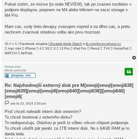
Pokial zistim, ze mizive (to stale NEVIEM), tak po zvazeni rozdielov v
podpore displayov, prepnem na M4 alebo kliknem na vacsi storage v
M4 Pro.
Mam cas, vzdy tieto devajsy zvazujem vopred a na dlhsi cas, a preto
nechcem zvazovat stredovu volbu ako prvu moznost.
/\/\ /\ > /\ / Facebook skupina
Uživatelé Apple Watch
a
fb.com/forum.iphone.cz
 mac mini  iPhone  4  5S  X  13 Pro  iPad Pro  Pencil  TV4  HomePod 
WATCH  AirPods
honza.mac
Mírně pokročilý
r
Re: Najvhodnejší extterný disk pre M[emoji[emoji[emoji638]
[emoji639][emoji[emoji6[emoji640][emoji638]][emoji640]
[emoji6[
P
sob lis 23, 2024 2:53 pm
ř
í
Proč chceš nahradit interní disk externím?
s
To chceš bootovat z externího disku?
p
ě
To nedoporučuju. Otázkou je jestli to vůbec silicon chipset podporuje.
v
To chceš ušetřit pár peněz za 1TB interní disk. No s 64GB RAM je to
e
k
darda teda.