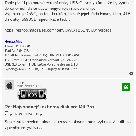
Tohle platí i pro hotové externí disky USB-C. Nemyslím si že by výrobci
do externích disků dávali nejrychlejší řadiče s chipy.
Výjímkou je OWC, po tom koukám, hlavně jejich řada Envoy Ultra, 4TB
disk stojí 599USD, specifikace tady :
https://eshop.macsales.com/item/OWC/TB5ENVU04/#specs
Honza.Mac
iPhone 11 128GB
iPad Air 2 64 GB
15" MBPro Retina (mid 2012)/16GB/1TB SSD OWC
TB Extern. HDD Transcend StoreJet 500, 256GB
USB 3.0 Extern. HDD LaCie Porsche design 1 TB
Synology NAS DS-218, DS-216play 8TB WD Red
rony
Klub čistého iOS
r
Re: Najvhodnejší extterný disk pre M4 Pro
P
pát lis 22, 2024 9:42 pm
ř
í
Super, stale neviem, akymi klucovymi slovami mam vyberat. Ale dik za
s
vysvetlenie rychlosti.
p
ě
v