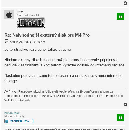
rony
Klub čistého iOS
r
Re: Najvhodnejší extterný disk pre M4 Pro
P
ned lis 24, 2024 10:26 am
ř
í
Je to straslivo rozvlacne, takze strucne
s
p
ě
Hladam externy disk k macu s m4 pro, ktory bude trvale pripojeny a
v
nebude vlastnostami a komfortom vyrazne odlisny od interneho storage.
e
k
Nasledne porovnam cenu tohto riesenia a cenu za rozsirenie interneho
storage.
/\/\ /\ > /\ / Facebook skupina
Uživatelé Apple Watch
a
fb.com/forum.iphone.cz
 mac mini  iPhone  4  5S  X  13 Pro  iPad Pro  Pencil  TV4  HomePod 
WATCH  AirPods
honza.mac
Mírně pokročilý
r