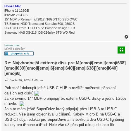
Honza.Mac
iPhone 11 128GB
iPad Air 2 64 GB
15" MBPro Retina (mid 2012)/16GB/1TB SSD OWC
TB Extern. HDD Transcend StoreJet 500, 256GB
USB 3.0 Extern. HDD LaCie Porsche design 1 TB
Synology NAS DS-218, DS-216play 8TB WD Red
honza.mac
Mírně pokročilý
r
Re: Najvhodnejší extterný disk pre M[emoji[emoji[emoji638]
[emoji639][emoji[emoji6[emoji640][emoji638]][emoji640]
[emoji6[
P
úte lis 26, 2024 4:40 pm
ř
í
Pak stačí dokoupit ještě USB-C HUB a rozšířit možnosti připojení
s
dalších ext disků.
p
ě
Já ke svému 14” MBPro připojuji 5x externí USB-C disky a jednu 1Gbps
v
síťovku.
e
k
Jo a to mám ještě SuperDrive který připojuji přes USB-A to USB-C
redukci. Vše jsem objednával u číňanů. Kabely Micro B na USB-C a
USB-C huby, redukci pro SuperDrive a i síťovku a dva USB-C lightning
kabely pro iPhone a iPad. Hele vše už přes půl roku jede jako fík.