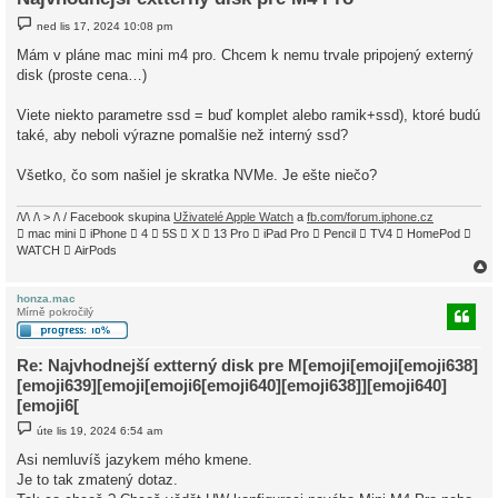
P
ned lis 17, 2024 10:08 pm
ř
í
Mám v pláne mac mini m4 pro. Chcem k nemu trvale pripojený externý
s
disk (proste cena…)
p
ě
v
Viete niekto parametre ssd = buď komplet alebo ramik+ssd), ktoré budú
e
k
také, aby neboli výrazne pomalšie než interný ssd?
Všetko, čo som našiel je skratka NVMe. Je ešte niečo?
/\/\ /\ > /\ / Facebook skupina
Uživatelé Apple Watch
a
fb.com/forum.iphone.cz
 mac mini  iPhone  4  5S  X  13 Pro  iPad Pro  Pencil  TV4  HomePod 
WATCH  AirPods
honza.mac
Mírně pokročilý
r
Re: Najvhodnejší extterný disk pre M[emoji[emoji[emoji638]
[emoji639][emoji[emoji6[emoji640][emoji638]][emoji640]
[emoji6[
P
úte lis 19, 2024 6:54 am
ř
í
Asi nemluvíš jazykem mého kmene.
s
Je to tak zmatený dotaz.
p
ě