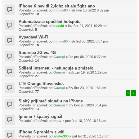
iPhone X nevidi 2,4ghz sit ale 5ghz ano
Poslední příspěvek od
mirmo80
«
stř kvě 18, 2022 8:02 pm
Odpovědi:
10
Automatizace spuštění hotspotu
Poslední příspěvek od
daavid
«
čtv čer 24, 2021 10:29 am
Odpovědi:
5
Vypadává Wi-Fi
Poslední příspěvek od
mirmo80
«
stř led 06, 2021 8:57 pm
Odpovědi:
18
Spotreba 3G vs. 4G
Poslední příspěvek od
Gaaspi
«
úte pro 08, 2020 6:27 pm
Odpovědi:
14
Sdileni internetu - nefunguje a zmizelo
Poslední příspěvek od
Gaaspi
«
sob zář 19, 2020 1:19 pm
Odpovědi:
27
LTE Orange Slovensko.
Poslední příspěvek od
Gaaspi
«
čtv črc 23, 2020 1:31 am
Odpovědi:
77
1
2
Slabý prijímač signálu na iPhone
Poslední příspěvek od
Gaaspi
«
čtv kvě 28, 2020 3:54 pm
Odpovědi:
13
Iphone 7 špatný signál
Poslední příspěvek od
mpw
«
pon úno 10, 2020 10:16 am
iPhone 6 problém s wifi
Poslední příspěvek od
snake300
«
pát led 31, 2020 1:17 pm