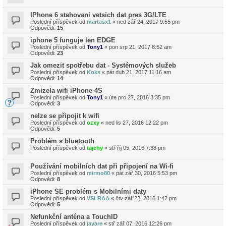
IPhone 6 stahovani vetsich dat pres 3G/LTE
Poslední příspěvek od
martasx1
«
ned zář 24, 2017 9:55 pm
Odpovědi:
15
iphone 5 funguje len EDGE
Poslední příspěvek od
Tony1
«
pon srp 21, 2017 8:52 am
Odpovědi:
23
Jak omezit spotřebu dat - Systémových služeb
Poslední příspěvek od
Koks
«
pát dub 21, 2017 11:16 am
Odpovědi:
14
Zmizela wifi iPhone 4S
Poslední příspěvek od
Tony1
«
úte pro 27, 2016 3:35 pm
Odpovědi:
3
nelze se připojit k wifi
Poslední příspěvek od
ozxy
«
ned lis 27, 2016 12:22 pm
Odpovědi:
5
Problém s bluetooth
Poslední příspěvek od
tajchy
«
stř říj 05, 2016 7:38 pm
Používání mobilních dat při připojení na Wi-fi
Poslední příspěvek od
mirmo80
«
pát zář 30, 2016 5:53 pm
Odpovědi:
8
iPhone SE problém s Mobilními daty
Poslední příspěvek od
VSLRAA
«
čtv zář 22, 2016 1:42 pm
Odpovědi:
5
Nefunkční anténa a TouchID
Poslední příspěvek od
jayare
«
stř zář 07, 2016 12:26 pm