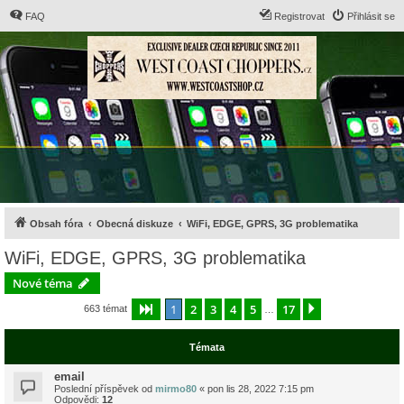
FAQ
Registrovat
Přihlásit se
Obsah fóra
Obecná diskuze
WiFi, EDGE, GPRS, 3G problematika
WiFi, EDGE, GPRS, 3G problematika
Nové téma
1
2
3
4
5
17
Stránka
1
z
17
Další
663 témat
…
Témata
email
Poslední příspěvek od
mirmo80
«
pon lis 28, 2022 7:15 pm
Odpovědi:
12