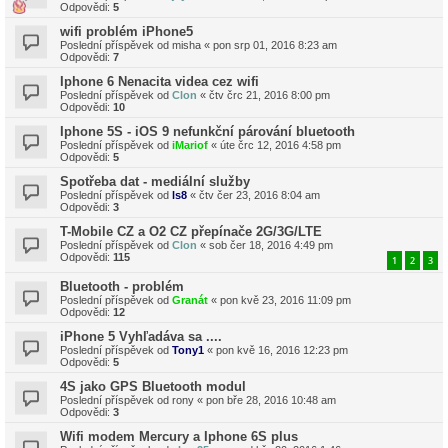
Odpovědi:
5
wifi problém iPhone5
Poslední příspěvek od
misha
«
pon srp 01, 2016 8:23 am
Odpovědi:
7
Iphone 6 Nenacita videa cez wifi
Poslední příspěvek od
Clon
«
čtv črc 21, 2016 8:00 pm
Odpovědi:
10
Iphone 5S - iOS 9 nefunkční párování bluetooth
Poslední příspěvek od
iMariof
«
úte črc 12, 2016 4:58 pm
Odpovědi:
5
Spotřeba dat - mediální služby
Poslední příspěvek od
ls8
«
čtv čer 23, 2016 8:04 am
Odpovědi:
3
T-Mobile CZ a O2 CZ přepínače 2G/3G/LTE
Poslední příspěvek od
Clon
«
sob čer 18, 2016 4:49 pm
Odpovědi:
115
1
2
3
Bluetooth - problém
Poslední příspěvek od
Granát
«
pon kvě 23, 2016 11:09 pm
Odpovědi:
12
iPhone 5 Vyhľadáva sa ....
Poslední příspěvek od
Tony1
«
pon kvě 16, 2016 12:23 pm
Odpovědi:
5
4S jako GPS Bluetooth modul
Poslední příspěvek od
rony
«
pon bře 28, 2016 10:48 am
Odpovědi:
3
Wifi modem Mercury a Iphone 6S plus