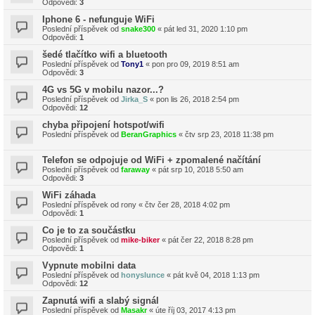
Odpovědi:
3
Iphone 6 - nefunguje WiFi
Poslední příspěvek od
snake300
«
pát led 31, 2020 1:10 pm
Odpovědi:
1
šedé tlačítko wifi a bluetooth
Poslední příspěvek od
Tony1
«
pon pro 09, 2019 8:51 am
Odpovědi:
3
4G vs 5G v mobilu nazor...?
Poslední příspěvek od
Jirka_S
«
pon lis 26, 2018 2:54 pm
Odpovědi:
12
chyba připojení hotspot/wifi
Poslední příspěvek od
BeranGraphics
«
čtv srp 23, 2018 11:38 pm
Telefon se odpojuje od WiFi + zpomalené načítání
Poslední příspěvek od
faraway
«
pát srp 10, 2018 5:50 am
Odpovědi:
3
WiFi záhada
Poslední příspěvek od
rony
«
čtv čer 28, 2018 4:02 pm
Odpovědi:
1
Co je to za součástku
Poslední příspěvek od
mike-biker
«
pát čer 22, 2018 8:28 pm
Odpovědi:
1
Vypnute mobilni data
Poslední příspěvek od
honyslunce
«
pát kvě 04, 2018 1:13 pm
Odpovědi:
12
Zapnutá wifi a slabý signál
Poslední příspěvek od
Masakr
«
úte říj 03, 2017 4:13 pm