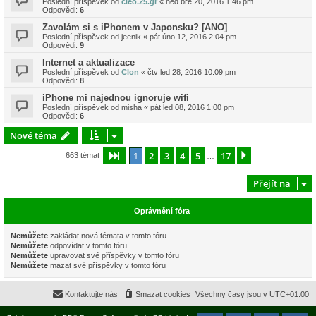
Poslední příspěvek od
cleo.25.gr
«
ned bře 20, 2016 1:46 pm
Odpovědi:
6
Zavolám si s iPhonem v Japonsku? [ANO]
Poslední příspěvek od
jeenik
«
pát úno 12, 2016 2:04 pm
Odpovědi:
9
Internet a aktualizace
Poslední příspěvek od
Clon
«
čtv led 28, 2016 10:09 pm
Odpovědi:
8
iPhone mi najednou ignoruje wifi
Poslední příspěvek od
misha
«
pát led 08, 2016 1:00 pm
Odpovědi:
6
Nové téma
1
2
3
4
5
17
Stránka
1
z
17
Další
663 témat
…
Přejít na
Oprávnění fóra
Nemůžete
zakládat nová témata v tomto fóru
Nemůžete
odpovídat v tomto fóru
Nemůžete
upravovat své příspěvky v tomto fóru
Nemůžete
mazat své příspěvky v tomto fóru
Kontaktujte nás
Smazat cookies
Všechny časy jsou v
UTC+01:00