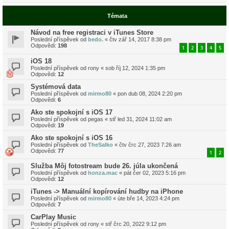
Témata
Návod na free registraci v iTunes Store
Poslední příspěvek od
bedo.
«
čtv zář 14, 2017 8:38 pm
Odpovědi:
198
1
2
3
4
5
iOS 18
Poslední příspěvek od
rony
«
sob říj 12, 2024 1:35 pm
Odpovědi:
12
Systémová data
Poslední příspěvek od
mirmo80
«
pon dub 08, 2024 2:20 pm
Odpovědi:
6
Ako ste spokojní s iOS 17
Poslední příspěvek od
pegas
«
stř led 31, 2024 11:02 am
Odpovědi:
19
Ako ste spokojní s iOS 16
Poslední příspěvek od
TheSalko
«
čtv črc 27, 2023 7:26 am
Odpovědi:
77
1
2
Služba Môj fotostream bude 26. júla ukončená
Poslední příspěvek od
honza.mac
«
pát čer 02, 2023 5:16 pm
Odpovědi:
12
iTunes -> Manuální kopírování hudby na iPhone
Poslední příspěvek od
mirmo80
«
úte bře 14, 2023 4:24 pm
Odpovědi:
7
CarPlay Music
Poslední příspěvek od
rony
«
stř črc 20, 2022 9:12 pm