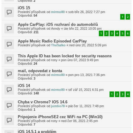
Odpovědi:
2
iOS 15
Poslední příspěvek od
mirmo80
«
sob bře 26, 2022 7:27 pm
Odpovědi:
54
1
2
Apple CarPlay: iOS rozhraní do automobilů
Poslední příspěvek od
Anndy
«
úte bře 22, 2022 10:05 pm
Odpovědi:
211
1
2
3
4
5
6
Apple Music Radio Episoded CarPlay
Poslední příspěvek od
TheSalko
«
ned úno 20, 2022 5:09 pm
This Apple ID has been locked for security reasons
Poslední příspěvek od
rony
«
pon úno 07, 2022 9:49 pm
Odpovědi:
24
mail, odpovedat z konta
Poslední příspěvek od
mirmo80
«
pon pro 13, 2021 7:35 pm
Odpovědi:
3
iOS 14
Poslední příspěvek od
mirmo80
«
stř zář 15, 2021 6:31 pm
Odpovědi:
148
1
2
3
4
Chyba v Chrome? IOS 14.6
Poslední příspěvek od
jumbo78
«
pát čer 11, 2021 7:48 pm
Odpovědi:
1
Pripojenie iPhoneSE2 cez WiFi na PC (Win10)
Poslední příspěvek od
rony
«
ned čer 06, 2021 2:45 pm
Odpovědi:
7
iOS 14.5.1 a problém