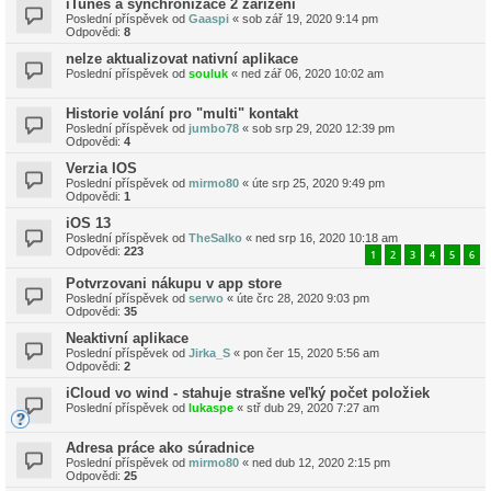
iTunes a synchronizace 2 zařízení
Poslední příspěvek od
Gaaspi
«
sob zář 19, 2020 9:14 pm
Odpovědi:
8
nelze aktualizovat nativní aplikace
Poslední příspěvek od
souluk
«
ned zář 06, 2020 10:02 am
Historie volání pro "multi" kontakt
Poslední příspěvek od
jumbo78
«
sob srp 29, 2020 12:39 pm
Odpovědi:
4
Verzia IOS
Poslední příspěvek od
mirmo80
«
úte srp 25, 2020 9:49 pm
Odpovědi:
1
iOS 13
Poslední příspěvek od
TheSalko
«
ned srp 16, 2020 10:18 am
Odpovědi:
223
1
2
3
4
5
6
Potvrzovani nákupu v app store
Poslední příspěvek od
serwo
«
úte črc 28, 2020 9:03 pm
Odpovědi:
35
Neaktivní aplikace
Poslední příspěvek od
Jirka_S
«
pon čer 15, 2020 5:56 am
Odpovědi:
2
iCloud vo wind - stahuje strašne veľký počet položiek
Poslední příspěvek od
lukaspe
«
stř dub 29, 2020 7:27 am
Adresa práce ako súradnice
Poslední příspěvek od
mirmo80
«
ned dub 12, 2020 2:15 pm
Odpovědi:
25