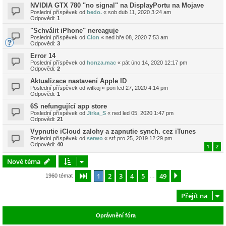
NVIDIA GTX 780 "no signal" na DisplayPortu na Mojave
Poslední příspěvek od
bedo.
«
sob dub 11, 2020 3:24 am
Odpovědi:
1
"Schválit iPhone" nereaguje
Poslední příspěvek od
Clon
«
ned bře 08, 2020 7:53 am
Odpovědi:
3
Error 14
Poslední příspěvek od
honza.mac
«
pát úno 14, 2020 12:17 pm
Odpovědi:
2
Aktualizace nastavení Apple ID
Poslední příspěvek od
witkoj
«
pon led 27, 2020 4:14 pm
Odpovědi:
1
6S nefungující app store
Poslední příspěvek od
Jirka_S
«
ned led 05, 2020 1:47 pm
Odpovědi:
21
Vypnutie iCloud zalohy a zapnutie synch. cez iTunes
Poslední příspěvek od
serwo
«
stř pro 25, 2019 12:29 pm
Odpovědi:
40
1
2
Nové téma
1
2
3
4
5
49
Stránka
1
z
49
Další
1960 témat
…
Přejít na
Oprávnění fóra