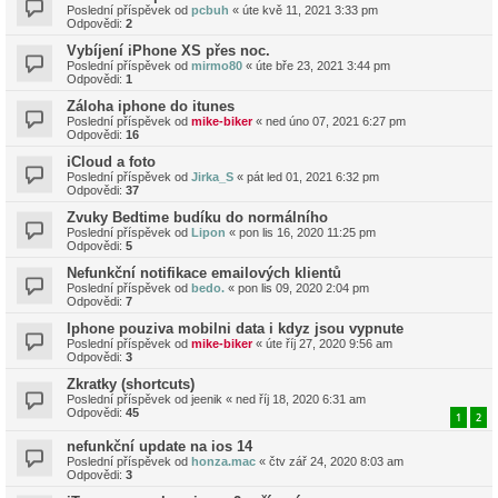
Poslední příspěvek od
pcbuh
«
úte kvě 11, 2021 3:33 pm
Odpovědi:
2
Vybíjení iPhone XS přes noc.
Poslední příspěvek od
mirmo80
«
úte bře 23, 2021 3:44 pm
Odpovědi:
1
Záloha iphone do itunes
Poslední příspěvek od
mike-biker
«
ned úno 07, 2021 6:27 pm
Odpovědi:
16
iCloud a foto
Poslední příspěvek od
Jirka_S
«
pát led 01, 2021 6:32 pm
Odpovědi:
37
Zvuky Bedtime budíku do normálního
Poslední příspěvek od
Lipon
«
pon lis 16, 2020 11:25 pm
Odpovědi:
5
Nefunkční notifikace emailových klientů
Poslední příspěvek od
bedo.
«
pon lis 09, 2020 2:04 pm
Odpovědi:
7
Iphone pouziva mobilni data i kdyz jsou vypnute
Poslední příspěvek od
mike-biker
«
úte říj 27, 2020 9:56 am
Odpovědi:
3
Zkratky (shortcuts)
Poslední příspěvek od
jeenik
«
ned říj 18, 2020 6:31 am
Odpovědi:
45
1
2
nefunkční update na ios 14
Poslední příspěvek od
honza.mac
«
čtv zář 24, 2020 8:03 am
Odpovědi:
3