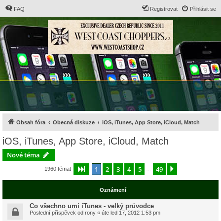
FAQ
Registrovat
Přihlásit se
Obsah fóra
Obecná diskuze
iOS, iTunes, App Store, iCloud, Match
iOS, iTunes, App Store, iCloud, Match
Nové téma
1
2
3
4
5
49
Stránka
1
z
49
Další
1960 témat
…
Oznámení
Co všechno umí iTunes - velký průvodce
Poslední příspěvek od
rony
«
úte led 17, 2012 1:53 pm