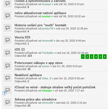
iTunes a synchronizace 2 zařízení
Poslední příspěvek od
Gaaspi
«
sob zář 19, 2020 9:14 pm
Odpovědi:
8
nelze aktualizovat nativní aplikace
Poslední příspěvek od
souluk
«
ned zář 06, 2020 10:02 am
Historie volání pro "multi" kontakt
Poslední příspěvek od
jumbo78
«
sob srp 29, 2020 12:39 pm
Odpovědi:
4
Verzia IOS
Poslední příspěvek od
mirmo80
«
úte srp 25, 2020 9:49 pm
Odpovědi:
1
iOS 13
Poslední příspěvek od
TheSalko
«
ned srp 16, 2020 10:18 am
Odpovědi:
223
1
2
3
4
5
6
Potvrzovani nákupu v app store
Poslední příspěvek od
serwo
«
úte črc 28, 2020 9:03 pm
Odpovědi:
35
Neaktivní aplikace
Poslední příspěvek od
Jirka_S
«
pon čer 15, 2020 5:56 am
Odpovědi:
2
iCloud vo wind - stahuje strašne veľký počet položiek
Poslední příspěvek od
lukaspe
«
stř dub 29, 2020 7:27 am
Adresa práce ako súradnice
Poslední příspěvek od
mirmo80
«
ned dub 12, 2020 2:15 pm
Odpovědi:
25