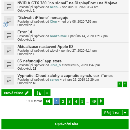
NVIDIA GTX 780 "no signal" na DisplayPortu na Mojave
Poslední příspěvek od
bedo.
«
sob dub 11, 2020 3:24 am
Odpovědi:
1
"Schválit iPhone" nereaguje
Poslední příspěvek od
Clon
«
ned bře 08, 2020 7:53 am
Odpovědi:
3
Error 14
Poslední příspěvek od
honza.mac
«
pát úno 14, 2020 12:17 pm
Odpovědi:
2
Aktualizace nastavení Apple ID
Poslední příspěvek od
witkoj
«
pon led 27, 2020 4:14 pm
Odpovědi:
1
6S nefungující app store
Poslední příspěvek od
Jirka_S
«
ned led 05, 2020 1:47 pm
Odpovědi:
21
Vypnutie iCloud zalohy a zapnutie synch. cez iTunes
Poslední příspěvek od
serwo
«
stř pro 25, 2019 12:29 pm
Odpovědi:
40
1
2
Nové téma
1
2
3
4
5
49
Stránka
1
z
49
Další
1960 témat
…
Přejít na
Oprávnění fóra