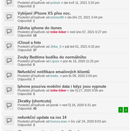
Poslední příspěvek od
pcbuh
«
úte kvě 11, 2021 3:33 pm
Odpovědi:
2
Vybíjení iPhone XS přes noc.
Poslední příspěvek od
mirmo80
«
úte bře 23, 2021 3:44 pm
Odpovědi:
1
Záloha iphone do itunes
Poslední příspěvek od
mike-biker
«
ned úno 07, 2021 6:27 pm
Odpovědi:
16
iCloud a foto
Poslední příspěvek od
Jirka_S
«
pát led 01, 2021 6:32 pm
Odpovědi:
37
Zvuky Bedtime budíku do normálního
Poslední příspěvek od
Lipon
«
pon lis 16, 2020 11:25 pm
Odpovědi:
5
Nefunkční notifikace emailových klientů
Poslední příspěvek od
bedo.
«
pon lis 09, 2020 2:04 pm
Odpovědi:
7
Iphone pouziva mobilni data i kdyz jsou vypnute
Poslední příspěvek od
mike-biker
«
úte říj 27, 2020 9:56 am
Odpovědi:
3
Zkratky (shortcuts)
Poslední příspěvek od
jeenik
«
ned říj 18, 2020 6:31 am
Odpovědi:
45
1
2
nefunkční update na ios 14
Poslední příspěvek od
honza.mac
«
čtv zář 24, 2020 8:03 am
Odpovědi:
3