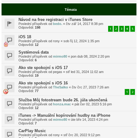
Témata
Návod na free registraci v iTunes Store
Poslední příspěvek od
bedo.
«
čtv zář 14, 2017 8:38 pm
Odpovědi:
198
1
2
3
4
5
iOS 18
Poslední příspěvek od
rony
«
sob říj 12, 2024 1:35 pm
Odpovědi:
12
Systémová data
Poslední příspěvek od
mirmo80
«
pon dub 08, 2024 2:20 pm
Odpovědi:
6
Ako ste spokojní s iOS 17
Poslední příspěvek od
pegas
«
stř led 31, 2024 11:02 am
Odpovědi:
19
Ako ste spokojní s iOS 16
Poslední příspěvek od
TheSalko
«
čtv črc 27, 2023 7:26 am
Odpovědi:
77
1
2
Služba Môj fotostream bude 26. júla ukončená
Poslední příspěvek od
honza.mac
«
pát čer 02, 2023 5:16 pm
Odpovědi:
12
iTunes -> Manuální kopírování hudby na iPhone
Poslední příspěvek od
mirmo80
«
úte bře 14, 2023 4:24 pm
Odpovědi:
7
CarPlay Music
Poslední příspěvek od
rony
«
stř črc 20, 2022 9:12 pm