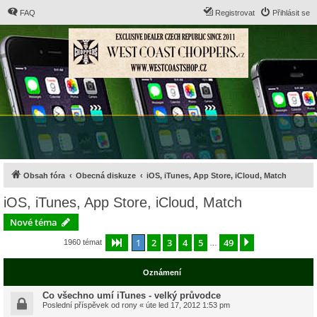
FAQ
Registrovat
Přihlásit se
Obsah fóra
Obecná diskuze
iOS, iTunes, App Store, iCloud, Match
iOS, iTunes, App Store, iCloud, Match
Nové téma
1
2
3
4
5
49
Stránka
1
z
49
Další
1960 témat
…
Oznámení
Co všechno umí iTunes - velký průvodce
Poslední příspěvek od
rony
«
úte led 17, 2012 1:53 pm