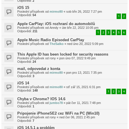
Odpovědi:
2
iOS 15
Poslední příspěvek od
mirmo80
«
sob bře 26, 2022 7:27 pm
Odpovědi:
54
1
2
Apple CarPlay: iOS rozhraní do automobilů
Poslední příspěvek od
Anndy
«
úte bře 22, 2022 10:05 pm
Odpovědi:
211
1
2
3
4
5
6
Apple Music Radio Episoded CarPlay
Poslední příspěvek od
TheSalko
«
ned úno 20, 2022 5:09 pm
This Apple ID has been locked for security reasons
Poslední příspěvek od
rony
«
pon úno 07, 2022 9:49 pm
Odpovědi:
24
mail, odpovedat z konta
Poslední příspěvek od
mirmo80
«
pon pro 13, 2021 7:35 pm
Odpovědi:
3
iOS 14
Poslední příspěvek od
mirmo80
«
stř zář 15, 2021 6:31 pm
Odpovědi:
148
1
2
3
4
Chyba v Chrome? IOS 14.6
Poslední příspěvek od
jumbo78
«
pát čer 11, 2021 7:48 pm
Odpovědi:
1
Pripojenie iPhoneSE2 cez WiFi na PC (Win10)
Poslední příspěvek od
rony
«
ned čer 06, 2021 2:45 pm
Odpovědi:
7
iOS 14.5.1 a problém