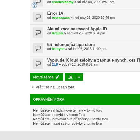
od
charlesleeray
»
stř bře 04, 2020 8:51 pm
Error 14
od
rostaxxxxx
»
ned úno 02, 2020 10:46 pm
Aktualizace nastavení Apple ID
od
Krejzik
»
ned led 26, 2020 8:04 pm
6S nefungující app store
od
fruityss
»
stř led 06, 2016 11:00 pm
Vypnutie iCloud zalohy a zapnutie synch. cez i
od
2L8
»
sob říj 12, 2019 8:51 am
Nové téma
Vrátit se na Obsah fóra
OPRÁVNĚNÍ FÓRA
Nemůžete
zakládat nová témata v tomto fóru
Nemůžete
odpovídat v tomto fóru
Nemůžete
upravovat své příspěvky v tomto fóru
Nemůžete
mazat své příspěvky v tomto fóru