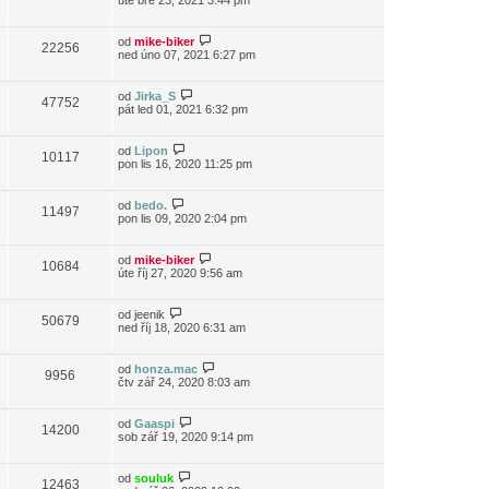
úte bře 23, 2021 3:44 pm
od
mike-biker
22256
ned úno 07, 2021 6:27 pm
od
Jirka_S
47752
pát led 01, 2021 6:32 pm
od
Lipon
10117
pon lis 16, 2020 11:25 pm
od
bedo.
11497
pon lis 09, 2020 2:04 pm
od
mike-biker
10684
úte říj 27, 2020 9:56 am
od
jeenik
50679
ned říj 18, 2020 6:31 am
od
honza.mac
9956
čtv zář 24, 2020 8:03 am
od
Gaaspi
14200
sob zář 19, 2020 9:14 pm
od
souluk
12463