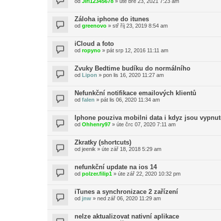
od
Jiří12345678
»
úte bře 23, 2021 7:23 am
Záloha iphone do itunes
od
greenovo
»
stř říj 23, 2019 8:54 am
iCloud a foto
od
ropyno
»
pát srp 12, 2016 11:11 am
Zvuky Bedtime budíku do normálního
od
Lipon
»
pon lis 16, 2020 11:27 am
Nefunkční notifikace emailových klientů
od
falen
»
pát lis 06, 2020 11:34 am
Iphone pouziva mobilni data i kdyz jsou vypnut
od
Ohhenry97
»
úte črc 07, 2020 7:11 am
Zkratky (shortcuts)
od
jeenik
»
úte zář 18, 2018 5:29 am
nefunkční update na ios 14
od
polzer.filip1
»
úte zář 22, 2020 10:32 pm
iTunes a synchronizace 2 zařízení
od
jnw
»
ned zář 06, 2020 11:29 am
nelze aktualizovat nativní aplikace