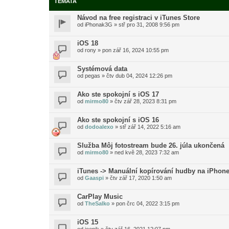
TÉMATA
Návod na free registraci v iTunes Store
od
iPhonak3G
»
stř pro 31, 2008 9:56 pm
iOS 18
od
rony
»
pon zář 16, 2024 10:55 pm
Systémová data
od
pegas
»
čtv dub 04, 2024 12:26 pm
Ako ste spokojní s iOS 17
od
mirmo80
»
čtv zář 28, 2023 8:31 pm
Ako ste spokojní s iOS 16
od
dodoalexo
»
stř zář 14, 2022 5:16 am
Služba Môj fotostream bude 26. júla ukončená
od
mirmo80
»
ned kvě 28, 2023 7:32 am
iTunes -> Manuální kopírování hudby na iPhon
od
Gaaspi
»
čtv zář 17, 2020 1:50 am
CarPlay Music
od
TheSalko
»
pon črc 04, 2022 3:15 pm
iOS 15