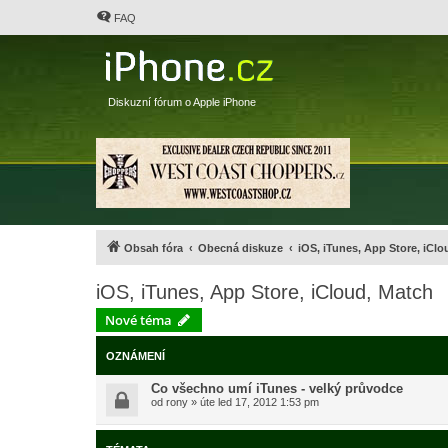
FAQ
Diskuzní fórum o Apple iPhone
Obsah fóra
Obecná diskuze
iOS, iTunes, App Store, iClo
iOS, iTunes, App Store, iCloud, Match
Nové téma
OZNÁMENÍ
Co všechno umí iTunes - velký průvodce
od
rony
»
úte led 17, 2012 1:53 pm