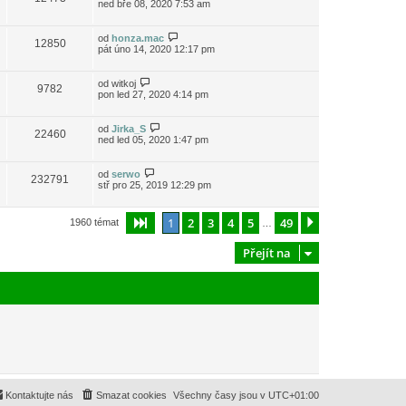
ned bře 08, 2020 7:53 am
od
honza.mac
12850
pát úno 14, 2020 12:17 pm
od
witkoj
9782
pon led 27, 2020 4:14 pm
od
Jirka_S
22460
ned led 05, 2020 1:47 pm
od
serwo
232791
stř pro 25, 2019 12:29 pm
1
2
3
4
5
49
Stránka
1
z
49
Další
1960 témat
…
Přejít na
Kontaktujte nás
Smazat cookies
Všechny časy jsou v
UTC+01:00