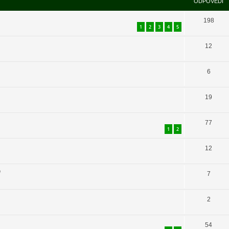
ODPOVĚDI
198
1
2
3
4
5
12
6
19
77
1
2
12
e
7
2
54