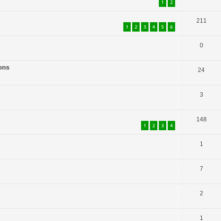
1
2
211
1
2
3
4
5
6
0
sons
24
3
148
1
2
3
4
1
7
2
1