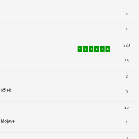
4
1
223
1
2
3
4
5
6
35
2
ložiek
0
25
a Mojave
1
3