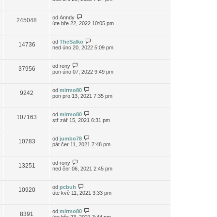
od
Anndy
245048
úte bře 22, 2022 10:05 pm
od
TheSalko
14736
ned úno 20, 2022 5:09 pm
od
rony
37956
pon úno 07, 2022 9:49 pm
od
mirmo80
9242
pon pro 13, 2021 7:35 pm
od
mirmo80
107163
stř zář 15, 2021 6:31 pm
od
jumbo78
10783
pát čer 11, 2021 7:48 pm
od
rony
13251
ned čer 06, 2021 2:45 pm
od
pcbuh
10920
úte kvě 11, 2021 3:33 pm
od
mirmo80
8391