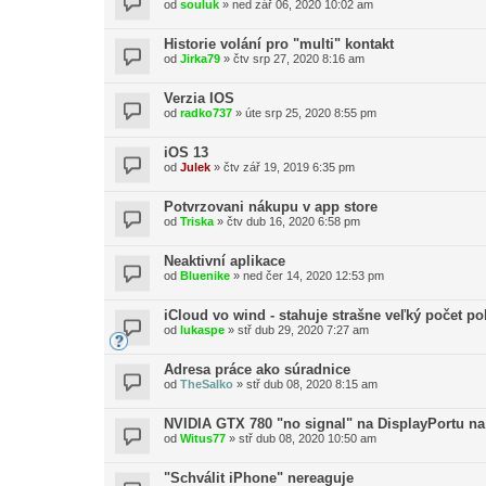
od
souluk
»
ned zář 06, 2020 10:02 am
Historie volání pro "multi" kontakt
od
Jirka79
»
čtv srp 27, 2020 8:16 am
Verzia IOS
od
radko737
»
úte srp 25, 2020 8:55 pm
iOS 13
od
Julek
»
čtv zář 19, 2019 6:35 pm
Potvrzovani nákupu v app store
od
Triska
»
čtv dub 16, 2020 6:58 pm
Neaktivní aplikace
od
Bluenike
»
ned čer 14, 2020 12:53 pm
iCloud vo wind - stahuje strašne veľký počet po
od
lukaspe
»
stř dub 29, 2020 7:27 am
Adresa práce ako súradnice
od
TheSalko
»
stř dub 08, 2020 8:15 am
NVIDIA GTX 780 "no signal" na DisplayPortu n
od
Witus77
»
stř dub 08, 2020 10:50 am
"Schválit iPhone" nereaguje