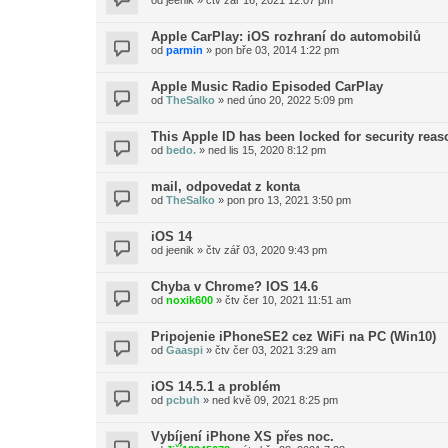
od
jeenik
»
čtv zář 16, 2021 12:07 pm
Apple CarPlay: iOS rozhraní do automobilů
od
parmin
»
pon bře 03, 2014 1:22 pm
Apple Music Radio Episoded CarPlay
od
TheSalko
»
ned úno 20, 2022 5:09 pm
This Apple ID has been locked for security rea
od
bedo.
»
ned lis 15, 2020 8:12 pm
mail, odpovedat z konta
od
TheSalko
»
pon pro 13, 2021 3:50 pm
iOS 14
od
jeenik
»
čtv zář 03, 2020 9:43 pm
Chyba v Chrome? IOS 14.6
od
noxik600
»
čtv čer 10, 2021 11:51 am
Pripojenie iPhoneSE2 cez WiFi na PC (Win10)
od
Gaaspi
»
čtv čer 03, 2021 3:29 am
iOS 14.5.1 a problém
od
pcbuh
»
ned kvě 09, 2021 8:25 pm
Vybíjení iPhone XS přes noc.