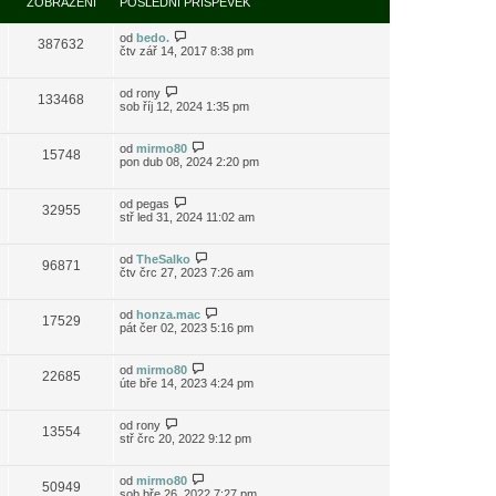
ZOBRAZENÍ
POSLEDNÍ PŘÍSPĚVEK
od
bedo.
387632
čtv zář 14, 2017 8:38 pm
od
rony
133468
sob říj 12, 2024 1:35 pm
od
mirmo80
15748
pon dub 08, 2024 2:20 pm
od
pegas
32955
stř led 31, 2024 11:02 am
od
TheSalko
96871
čtv črc 27, 2023 7:26 am
od
honza.mac
17529
pát čer 02, 2023 5:16 pm
od
mirmo80
22685
úte bře 14, 2023 4:24 pm
od
rony
13554
stř črc 20, 2022 9:12 pm
od
mirmo80
50949
sob bře 26, 2022 7:27 pm