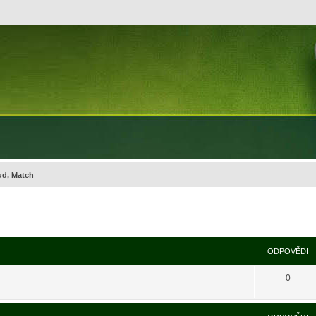
ud, Match
ODPOVĚDI
0