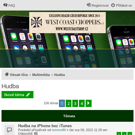
FAQ
Registrovat
Přihlásit se
Obsah fóra
Multimédia
Hudba
Hudba
Nové téma
1
2
3
4
Další
156 témat
Témata
Hudba na iPhone bez iTunes
Poslední příspěvek od
mirmo80
«
úte srp 09, 2022 11:29 am
Odpovědi:
85
1
2
3