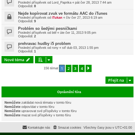
Poslední příspěvek od
Lord_Paprika
«
pát čer 28, 2013 7:44 am
Odpovědi:
8
Nejde kopírovat zvuk ve formátu AAC do iTunes
Poslední příspěvek od
iTukan
«
čtv čer 27, 2013 6:19 am
Odpovědi:
9
Problém so šedými pesničkami
Poslední příspěvek od
bttf
«
úte čer 11, 2013 9:05 pm
Odpovědi:
2
prehravac hudby i5 problem
Poslední příspěvek od
rony
«
stř dub 03, 2013 1:55 pm
Odpovědi:
1
Nové téma
1
2
3
4
Další
156 témat
Přejít na
Oprávnění fóra
Nemůžete
zakládat nová témata v tomto fóru
Nemůžete
odpovídat v tomto fóru
Nemůžete
upravovat své příspěvky v tomto fóru
Nemůžete
mazat své příspěvky v tomto fóru
Kontaktujte nás
Smazat cookies
Všechny časy jsou v
UTC+01:00