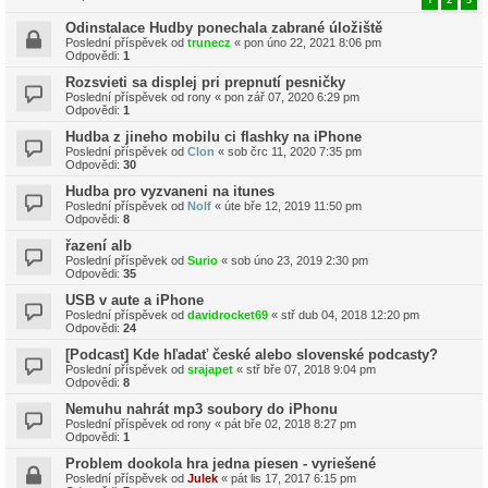
Odinstalace Hudby ponechala zabrané úložiště
Poslední příspěvek od
trunecz
«
pon úno 22, 2021 8:06 pm
Odpovědi:
1
Rozsvieti sa displej pri prepnutí pesničky
Poslední příspěvek od
rony
«
pon zář 07, 2020 6:29 pm
Odpovědi:
1
Hudba z jineho mobilu ci flashky na iPhone
Poslední příspěvek od
Clon
«
sob črc 11, 2020 7:35 pm
Odpovědi:
30
Hudba pro vyzvaneni na itunes
Poslední příspěvek od
Nolf
«
úte bře 12, 2019 11:50 pm
Odpovědi:
8
řazení alb
Poslední příspěvek od
Surio
«
sob úno 23, 2019 2:30 pm
Odpovědi:
35
USB v aute a iPhone
Poslední příspěvek od
davidrocket69
«
stř dub 04, 2018 12:20 pm
Odpovědi:
24
[Podcast] Kde hľadať české alebo slovenské podcasty?
Poslední příspěvek od
srajapet
«
stř bře 07, 2018 9:04 pm
Odpovědi:
8
Nemuhu nahrát mp3 soubory do iPhonu
Poslední příspěvek od
rony
«
pát bře 02, 2018 8:27 pm
Odpovědi:
1
Problem dookola hra jedna piesen - vyriešené
Poslední příspěvek od
Julek
«
pát lis 17, 2017 6:15 pm