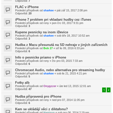
Odpovědi:
7
FLAC v iPhone
Poslední příspěvek od
sharkee
«
pát zář 15, 2017 2:08 pm
Odpovědi:
20
iPhone 7 problem pri vkladani hudby cez iTunes
Poslední příspěvek od
rony
«
pon črc 03, 2017 9:31 pm
Odpovědi:
3
Kupene pesnicky na inom iDevice
Poslední příspěvek od
sharkee
«
sob bře 18, 2017 10:52 am
Odpovědi:
3
Hudba z Macu přesunutá na SD nehraje v jiných zařízeních
Poslední příspěvek od
Bob 27
«
stř lis 09, 2016 6:33 pm
Odpovědi:
6
Info o pesnicke priamo v iPhone
Poslední příspěvek od
rony
«
čtv pro 03, 2015 7:33 am
Odpovědi:
6
Chromecast Audio, nebo alternativa pro streaming hudby
Poslední příspěvek od
sharkee
«
sob lis 21, 2015 4:21 pm
Odpovědi:
5
Fotky alb
Poslední příspěvek od
Onygzzer
«
úte led 13, 2015 12:01 am
Odpovědi:
47
1
2
Hudba připravená pro iPhone
Poslední příspěvek od
rony
«
ned pro 07, 2014 11:05 pm
Odpovědi:
6
Kam se ukládájí věci z diktafonu?
Poslední příspěvek od
Harrison
«
sob pro 06, 2014 2:19 pm