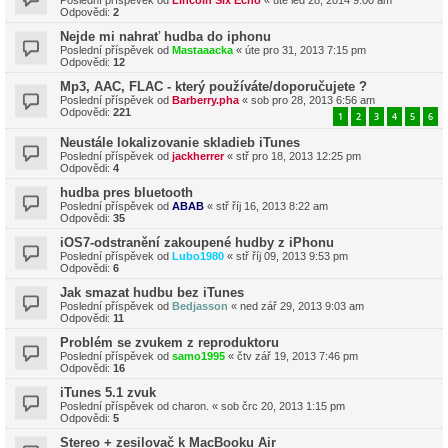
Poslední příspěvek od
Lincoln Six Echo
«
úte led 28, 2014 9:00 am
Odpovědi:
2
Nejde mi nahrať hudba do iphonu
Poslední příspěvek od
Mastaaacka
«
úte pro 31, 2013 7:15 pm
Odpovědi:
12
Mp3, AAC, FLAC - který používáte/doporučujete ?
Poslední příspěvek od
Barberry.pha
«
sob pro 28, 2013 6:56 am
Odpovědi:
221
1
2
3
4
5
6
Neustále lokalizovanie skladieb iTunes
Poslední příspěvek od
jackherrer
«
stř pro 18, 2013 12:25 pm
Odpovědi:
4
hudba pres bluetooth
Poslední příspěvek od
ABAB
«
stř říj 16, 2013 8:22 am
Odpovědi:
35
iOS7-odstranění zakoupené hudby z iPhonu
Poslední příspěvek od
Lubo1980
«
stř říj 09, 2013 9:53 pm
Odpovědi:
6
Jak smazat hudbu bez iTunes
Poslední příspěvek od
Bedjasson
«
ned zář 29, 2013 9:03 am
Odpovědi:
11
Problém se zvukem z reproduktoru
Poslední příspěvek od
samo1995
«
čtv zář 19, 2013 7:46 pm
Odpovědi:
16
iTunes 5.1 zvuk
Poslední příspěvek od
charon.
«
sob črc 20, 2013 1:15 pm
Odpovědi:
5
Stereo + zesilovač k MacBooku Air