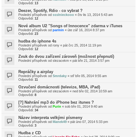
Odpovědi:
13
Deezer, Spotify, Rdio - co vybrat ?
Poslední příspěvek od
ssslnieckooo
«
čtv lis 13, 2014 5:43 am
Odpovědi:
12
Nové album U2 "Songs of Innocence" zdarma v iTunes
Poslední příspěvek od
parmin
«
úte zář 16, 2014 8:37 pm
Odpovědi:
23
hudba do iphone 4s
Poslední příspěvek od
rony
«
pát črc 25, 2014 11:19 pm
Odpovědi:
12
Zvuk do dvou zařízení zároveň (možnost přepnutí)
Poslední příspěvek od
slezacekm
«
pát bře 21, 2014 3:57 pm
Repráčky a airplay
Poslední příspěvek od
Smrdaky
«
stř bře 05, 2014 9:55 am
Odpovědi:
11
Ozvučení domácnosti (televize, MBA, iPad)
Poslední příspěvek od
slezacekm
«
ned bře 02, 2014 10:59 am
Odpovědi:
8
[?] Nahrání mp3 do iPhone bez itunes ?
Poslední příspěvek od
Purin
«
sob bře 01, 2014 9:40 am
Odpovědi:
34
Název interpreta velkými písmeny
Poslední příspěvek od
Manek49
«
pát úno 07, 2014 5:33 pm
Odpovědi:
3
Hudba z CD