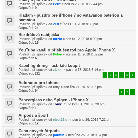
Poslední příspěvek od
Petrt
«
ned lis 25, 2018 12:44 pm
Odpovědi:
9
Hladam - puzdro pre iPhone 7 so vstavanou bateriou a
pamatou
Poslední příspěvek od
2L8
«
úte lis 13, 2018 8:39 pm
Odpovědi:
24
Bezdrátová nabíječka
Poslední příspěvek od
mrzic
«
pon lis 12, 2018 8:09 pm
Odpovědi:
19
YouTube kanál o příslušenství pro Apple iPhone X
Poslední příspěvek od
Petan
«
úte zář 11, 2018 2:52 pm
Odpovědi:
4
Kabel lightning - usb kde koupit
Poslední příspěvek od
zizkin
«
pát srp 17, 2018 6:14 pm
Odpovědi:
211
1
2
3
4
5
6
Autorádio pro Iphone
Poslední příspěvek od
rony
«
sob črc 21, 2018 5:02 pm
Odpovědi:
94
1
2
3
Panzerglass nebo Spigen - iPhone X
Poslední příspěvek od
Tony1
«
úte kvě 01, 2018 6:20 pm
Odpovědi:
1
Airpods a šport
Poslední příspěvek od
cleo.25.gr
«
pon úno 26, 2018 7:21 pm
Odpovědi:
12
Cena novych Airpods
Poslední příspěvek od
parmin
«
ned úno 25, 2018 9:54 pm