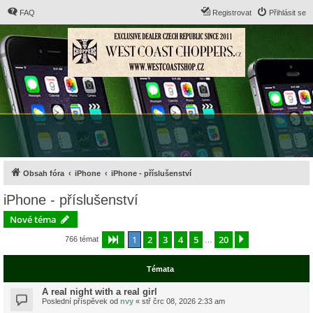
FAQ
Registrovat
Přihlásit se
Obsah fóra
iPhone
iPhone - příslušenství
iPhone - příslušenství
Nové téma
1
2
3
4
5
20
Stránka
1
z
20
Další
766 témat
…
Témata
A real night with a real girl
Poslední příspěvek od
nvy
«
stř črc 08, 2026 2:33 am