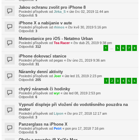
Jakou ochranu zvolit pro iPhone 8
Poslední příspěvek od
Jirka_S
«
úte črc 02, 2019 11:44 am
Odpovědi:
5
iPhone X a nabijanie v aute
Poslední příspěvek od
rhinos
«
čtv kvě 30, 2019 5:16 pm
Odpovědi:
3
Meteostanice pro iOS - Netatmo Urban
Poslední příspěvek od
Tea Racer
«
čtv dub 25, 2019 9:38 pm
Odpovědi:
312
1
5
6
7
8
…
iPhone dokovací stanice
Poslední příspěvek od
pegas
«
čtv úno 21, 2019 9:36 am
Odpovědi:
31
Náramky denní aktivity
Poslední příspěvek od
Joer
«
úte led 15, 2019 2:23 pm
Odpovědi:
205
1
2
3
4
5
6
chytrý náramek či hodinky
Poslední příspěvek od
wyr
«
úte led 08, 2019 2:53 pm
Odpovědi:
6
Vypnutí displeje při vložení do vodotěsného pouzdra na
motor
Poslední příspěvek od
Lipon
«
čtv pro 27, 2018 12:17 am
Odpovědi:
3
Panzerglass na iPhone X
Poslední příspěvek od
Petrt
«
pon pro 17, 2018 7:16 pm
Odpovědi:
5
Obaly a pouzdra iP Xs/Xs Max