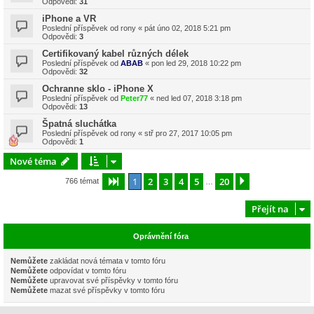
Odpovědi:
31
iPhone a VR
Poslední příspěvek od
rony
«
pát úno 02, 2018 5:21 pm
Odpovědi:
3
Certifikovaný kabel různých délek
Poslední příspěvek od
ABAB
«
pon led 29, 2018 10:22 pm
Odpovědi:
32
Ochranne sklo - iPhone X
Poslední příspěvek od
Peter77
«
ned led 07, 2018 3:18 pm
Odpovědi:
13
Špatná sluchátka
Poslední příspěvek od
rony
«
stř pro 27, 2017 10:05 pm
Odpovědi:
1
Nové téma
1
2
3
4
5
20
Stránka
1
z
20
Další
766 témat
…
Přejít na
Oprávnění fóra
Nemůžete
zakládat nová témata v tomto fóru
Nemůžete
odpovídat v tomto fóru
Nemůžete
upravovat své příspěvky v tomto fóru
Nemůžete
mazat své příspěvky v tomto fóru