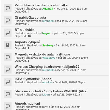
Velmi hlasitá bezdrátová sluchátka
Poslední příspěvek od
Adam03
«
ned pro 27, 2020 11:39 am
Odpovědi:
4
Qi nabíječka do auta
Poslední příspěvek od
jumbo78
«
ned lis 15, 2020 10:03 pm
Odpovědi:
2
BT sluchátka
Poslední příspěvek od
hagnic
«
pát zář 25, 2020 5:58 pm
Odpovědi:
16
Airpods vybíjení
Poslední příspěvek od
Sanberg
«
čtv zář 03, 2020 8:11 am
Odpovědi:
2
Magnetický držák do auta na iPhone
Poslední příspěvek od
Vitezslav2
«
pát črc 17, 2020 4:10 pm
Odpovědi:
6
Wireless Charging-bezdrotove nabijanie??
Poslední příspěvek od
mirmo80
«
čtv čer 25, 2020 9:07 pm
Odpovědi:
7
IKEA Symfonisk (Sonos)
Poslední příspěvek od
mookie
«
čtv dub 02, 2020 8:58 pm
Sleva na sluchátka Sony Hi-Res WI-1000X (Alza)
Poslední příspěvek od
Lipon
«
stř zář 25, 2019 9:22 am
Airpods nabijení
Poslední příspěvek od
rony
«
úte srp 13, 2019 2:52 pm
Odpovědi:
1