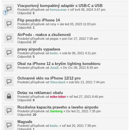
Viacportový kompaktný adaptér s USB-C a USB
Poslední příspěvek od
honza.mac
«
stř kvě 08, 2024 3:47 pm
Odpovědi:
5
Flip pouzdro iPhone 14
Poslední příspěvek od
rony
«
úte led 03, 2023 11:03 pm
Odpovědi:
1
AirPods - reakce a zkušenosti
Poslední příspěvek od
pegas
«
pon čer 27, 2022 7:39 am
Odpovědi:
37
pravy airpods vypadava
Poslední příspěvek od
bedo.
«
sob lis 06, 2021 4:11 pm
Odpovědi:
5
Obal na iPhone 12 a krytím lighting konektoru
Poslední příspěvek od
JuraS.
«
čtv črc 08, 2021 8:39 am
Ochranné sklo na iPhone 12/12 pro
Poslední příspěvek od
Vitezslav2
«
sob bře 13, 2021 7:44 pm
Dotaz na reklamaci obalu
Poslední příspěvek od
mike-biker
«
stř led 27, 2021 8:40 pm
Odpovědi:
8
Rozdielna kapacita praveho a laveho airpodu
Poslední příspěvek od
Sanberg
«
čtv led 21, 2021 7:35 pm
Odpovědi:
20
Magsafe
Poslední příspěvek od
bedo.
«
stř led 20, 2021 7:38 pm
Odpovědi:
1